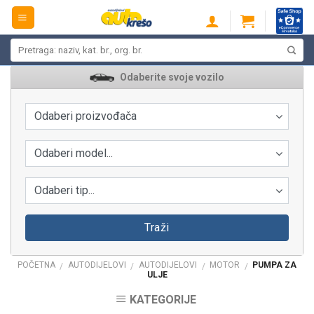
Skip
to
content
Pretraži:
Odaberite svoje vozilo
Odaberi proizvođača
Odaberi model...
Odaberi tip...
Traži
POČETNA
AUTODIJELOVI
AUTODIJELOVI
MOTOR
PUMPA ZA
/
/
/
/
ULJE
KATEGORIJE