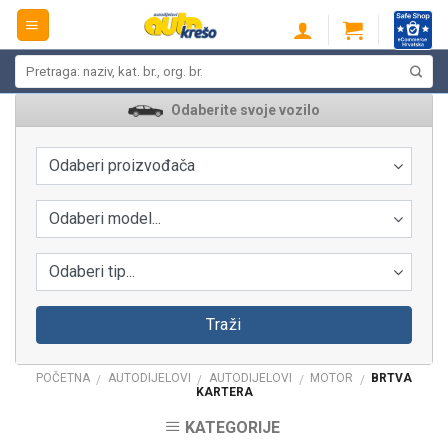
Skip
to
content
Pretraži:
Odaberite svoje vozilo
Odaberi proizvođača
Odaberi model...
Odaberi tip...
Traži
POČETNA
AUTODIJELOVI
AUTODIJELOVI
MOTOR
BRTVA
/
/
/
/
KARTERA
KATEGORIJE