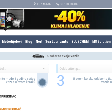
LOKACIJA
01/ 30 30 300
Motodijelovi
Blog
North Sea Lubricants
BLUECHEM
M8 Solution
Odaberite svoje vozilo
3
rite model i godinu vašeg
U ovom koraku odaberite tip
vozila u ovom koraku
vozila 
PREKIDAČ
RMOPREKIDAČ