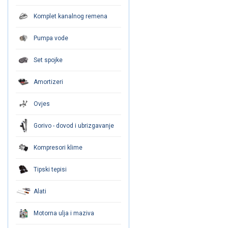
Komplet kanalnog remena
Pumpa vode
Set spojke
Amortizeri
Ovjes
Gorivo - dovod i ubrizgavanje
Kompresori klime
Tipski tepisi
Alati
Motorna ulja i maziva