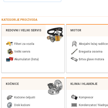
KATEGORIJE PROIZVODA
REDOVNI I VELIKI SERVIS
MOTOR
Filteri za vozila
Aksijalni ležaj radilice
Veliki servis
Bregasta osovina
Akumulatori (lista)
Brtva glave motora
KOČNICE
KLIMA I HLAĐENJE
Kočione čeljusti
Kompresor
Disk kočioni
Kondenzator/ hladnja