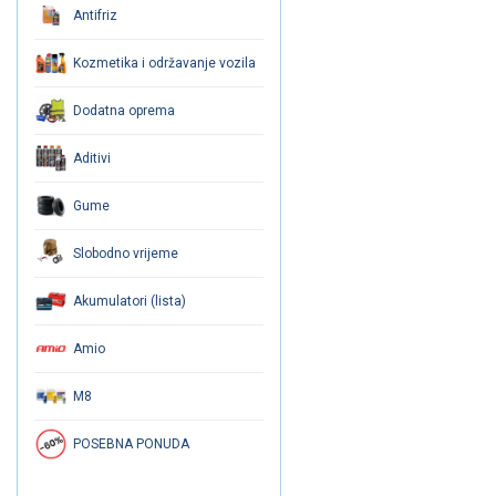
Antifriz
Kozmetika i održavanje vozila
Dodatna oprema
Aditivi
Gume
Slobodno vrijeme
Akumulatori (lista)
Amio
M8
POSEBNA PONUDA