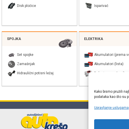
Disk pločice
Isparivač
SPOJKA
ELEKTRIKA
Set spojke
Akumulatori (prema vo
Zamašnjak
Akumulatori (lista)
Hidraulični potisni ležaj
Balast xenon žarulje
Kako bismo pružili naj
podataka kao što su po
Upravljanje uslugama
Online web
proizvođača r