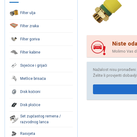
Filter ulja
Filter zraka
Filter goriva
Niste oda
Molimo Vas da 
Filter kabine
Svjećice i grijači
Nažalost nisu pronađeni 
Želite li provjeriti dobavl
Metlice brisača
Disk kočioni
Disk pločice
Set zupčastog remena /
razvodnog lanca
Rasvjeta