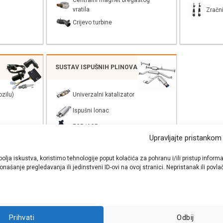
Centralni magnet bregastog
vratila
Zračni
Crijevo turbine
SUSTAV ISPUŠNIH PLINOVA
zilu)
Univerzalni katalizator
Ispušni lonac
EGR/AGR
Upravljajte pristankom
bolja iskustva, koristimo tehnologije poput kolačića za pohranu i/ili pristup inf
našanje pregledavanja ili jedinstveni ID-ovi na ovoj stranici. Nepristanak ili pov
shop autodijelova
- Auto Krešo - preko 200 svjetski poznatih i prizna
Prihvati
Odbij
ezervnih dijelova za sve vrste i tipove osobnih i lakih teretnih vozila.