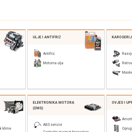
ULJE I ANTIFRIZ
KAROSERI
Antifriz
Rasvj
Motorna ulja
Retrov
Mask
ELEKTRONIKA MOTORA
OVJES I U
(EMS)
Amort
ABS senzor
k klime
Oprug