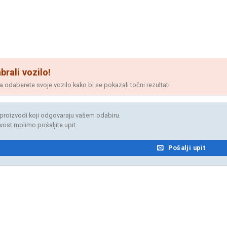
brali vozilo!
odaberete svoje vozilo kako bi se pokazali točni rezultati
proizvodi koji odgovaraju vašem odabiru.
jivost molimo pošaljite upit.
Pošalji upit