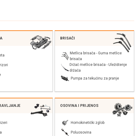
JA
BRISAČI
Metlica brisača - Guma metlice
eta
brisača
Držač metlice brisača - Uležištenje
izori
držača
e
Pumpa za tekućinu za pranje
PRAVLJANJE
OSOVINA I PRIJENOS
izeri
Homokinetički zglob
a
Poluosovina