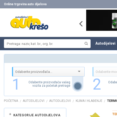
Skip
Online trgovina auto dijelova
to
content
Pretraži:
Autodijelovi
1
2
Odaberite proizvođača vašeg
Odabe
vozila za početak pretrage
POČETNA
AUTODIJELOVI
AUTODIJELOVI
KLIMA I HLAĐENJE
TERMO
/
/
/
/
TE
KATEGORIJE AUTODIJELOVA