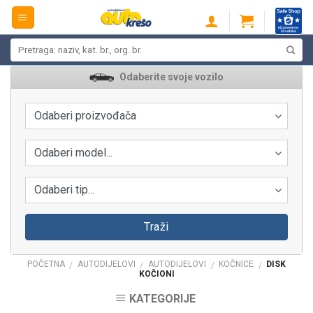
Skip
to
content
Pretraži:
Odaberite svoje vozilo
Odaberi proizvođača
Odaberi model...
Odaberi tip...
Traži
POČETNA
AUTODIJELOVI
AUTODIJELOVI
KOČNICE
DISK
/
/
/
/
KOČIONI
KATEGORIJE