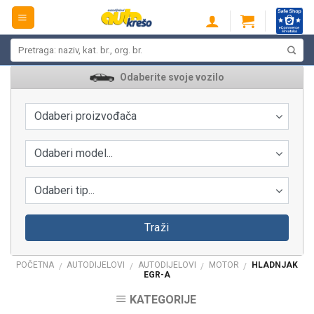
Skip
to
content
Pretraži:
Odaberite svoje vozilo
Odaberi proizvođača
Odaberi model...
Odaberi tip...
Traži
POČETNA
AUTODIJELOVI
AUTODIJELOVI
MOTOR
HLADNJAK
/
/
/
/
EGR-A
KATEGORIJE