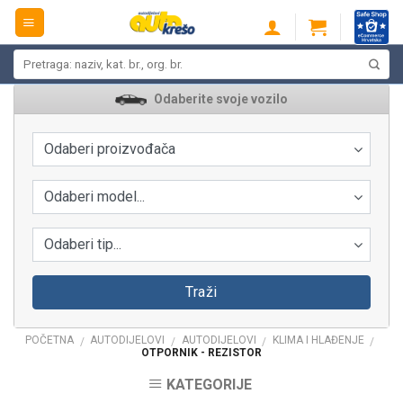
Skip
to
content
Pretraži:
Odaberite svoje vozilo
Odaberi proizvođača
Odaberi model...
Odaberi tip...
Traži
POČETNA
AUTODIJELOVI
AUTODIJELOVI
KLIMA I HLAĐENJE
/
/
/
/
OTPORNIK - REZISTOR
KATEGORIJE