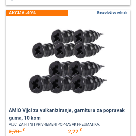
AKCIJA -40%
Raspoloživo odmah
AMIO Vijci za vulkaniziranje, garnitura za popravak
guma, 10 kom
VIJCI ZA HITNI I PRIVREMENI POPRAVAK PNEUMATIKA.
€
€
3,70
2,22