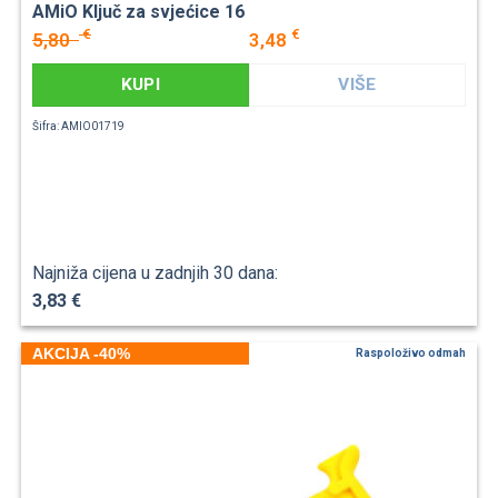
AMiO Ključ za svjećice 16
€
€
5,80
3,48
KUPI
VIŠE
Šifra: AMIO01719
Najniža cijena u zadnjih 30 dana:
3,83 €
AKCIJA -40%
Raspoloživo odmah