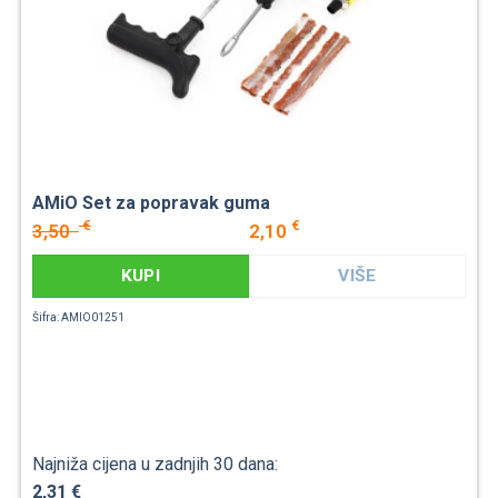
AMiO Set za popravak guma
€
€
3,50
2,10
KUPI
VIŠE
Šifra: AMIO01251
Najniža cijena u zadnjih 30 dana:
2,31 €