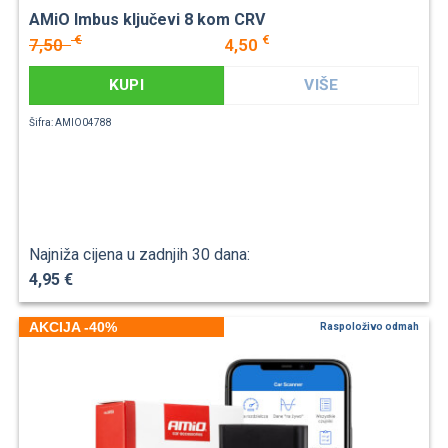
AMiO Imbus ključevi 8 kom CRV
€
€
7,50
4,50
KUPI
VIŠE
Šifra: AMIO04788
Najniža cijena u zadnjih 30 dana:
4,95 €
AKCIJA -40%
Raspoloživo odmah