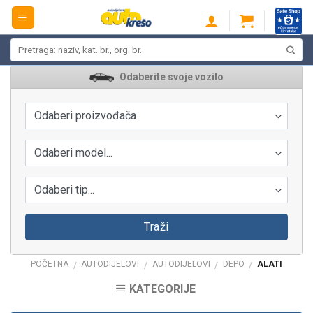
Skip
to
content
Pretraži:
Odaberite svoje vozilo
Odaberi proizvođača
Odaberi model...
Odaberi tip...
Traži
POČETNA
AUTODIJELOVI
AUTODIJELOVI
DEPO
ALATI
/
/
/
/
KATEGORIJE