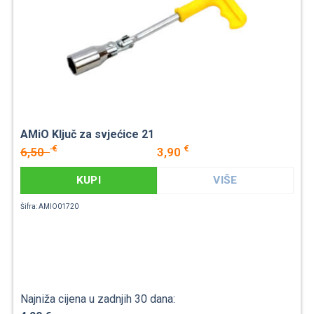
AMiO Ključ za svjećice 21
€
€
6,50
3,90
KUPI
VIŠE
Šifra: AMIO01720
Najniža cijena u zadnjih 30 dana: