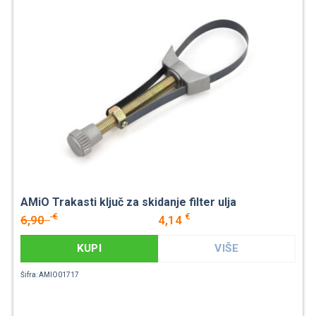
AMiO Trakasti ključ za skidanje filter ulja
€
€
6,90
4,14
KUPI
VIŠE
Šifra: AMIO01717