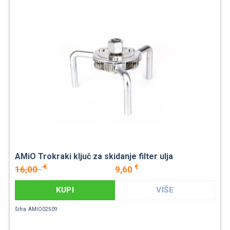
AMiO Trokraki ključ za skidanje filter ulja
€
€
16,00
9,60
KUPI
VIŠE
Šifra: AMIO02509