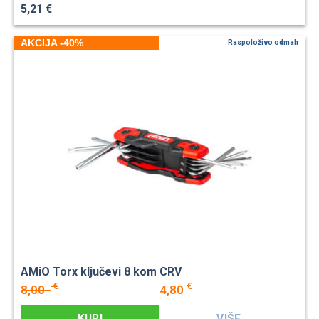
5,21 €
AKCIJA -40%
Raspoloživo odmah
AMiO Torx ključevi 8 kom CRV
€
€
8,00
4,80
KUPI
VIŠE