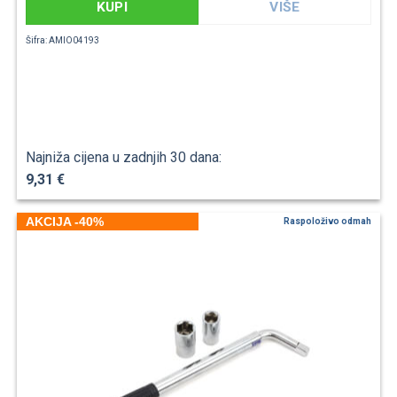
KUPI
VIŠE
Šifra: AMIO04193
Najniža cijena u zadnjih 30 dana:
9,31 €
AKCIJA -40%
Raspoloživo odmah