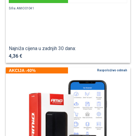
Šifra: AMIO01041
Najniža cijena u zadnjih 30 dana:
4,36 €
AKCIJA -40%
Raspoloživo odmah