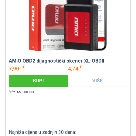
AMiO OBD2 dijagnostički skener XL-OBDII
€
€
7,90
4,74
KUPI
VIŠE
Šifra: AMIO04733
Najniža cijena u zadnjih 30 dana: