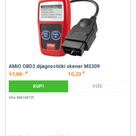
AMiO OBD2 dijagnostički skener MS309
€
€
17,00
10,20
KUPI
VIŠE
Šifra: AMIO04729