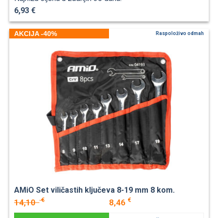
6,93 €
AKCIJA -40%
Raspoloživo odmah
AMiO Set viličastih ključeva 8-19 mm 8 kom.
€
€
14,10
8,46