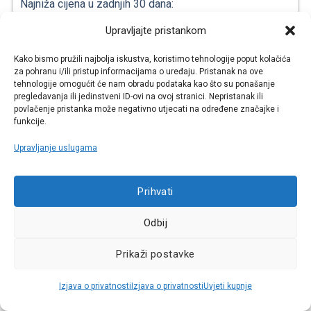
Najniža cijena u zadnjih 30 dana:
11,22 €
Upravljajte pristankom
AKCIJA -40%
Raspoloživo odmah
Kako bismo pružili najbolja iskustva, koristimo tehnologije poput kolačića
za pohranu i/ili pristup informacijama o uređaju. Pristanak na ove
tehnologije omogućit će nam obradu podataka kao što su ponašanje
pregledavanja ili jedinstveni ID-ovi na ovoj stranici. Nepristanak ili
povlačenje pristanka može negativno utjecati na određene značajke i
funkcije.
Upravljanje uslugama
Prihvati
Odbij
Prikaži postavke
Dvokraki alat za skidanje ležaja, remenice,
Izjava o privatnosti
Izjava o privatnosti
Uvjeti kupnje
zamašnjaka i zupčanika 0-102 mm
€
€