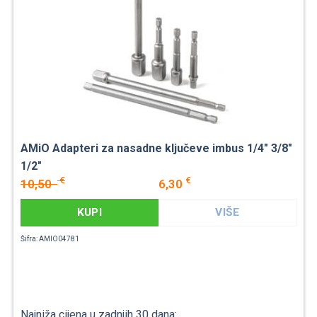
AMiO Adapteri za nasadne ključeve imbus 1/4" 3/8"
1/2"
€
€
10,50
6,30
KUPI
VIŠE
Šifra: AMIO04781
Najniža cijena u zadnjih 30 dana: