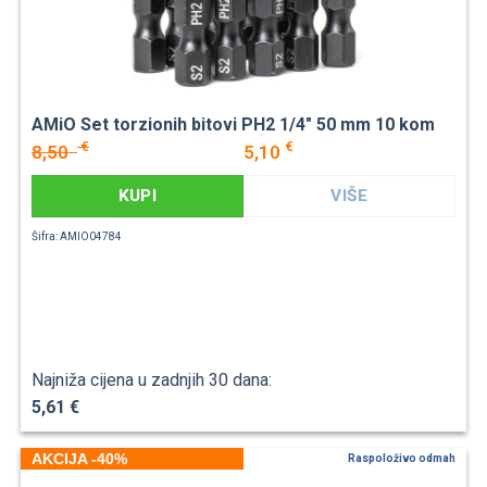
AMiO Set torzionih bitovi PH2 1/4" 50 mm 10 kom
€
€
8,50
5,10
KUPI
VIŠE
Šifra: AMIO04784
Najniža cijena u zadnjih 30 dana:
5,61 €
AKCIJA -40%
Raspoloživo odmah