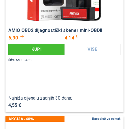
AMiO OBD2 dijagnostički skener mini-OBDII
€
€
6,90
4,14
KUPI
VIŠE
Šifra: AMIO04732
Najniža cijena u zadnjih 30 dana:
4,55 €
AKCIJA -40%
Raspoloživo odmah