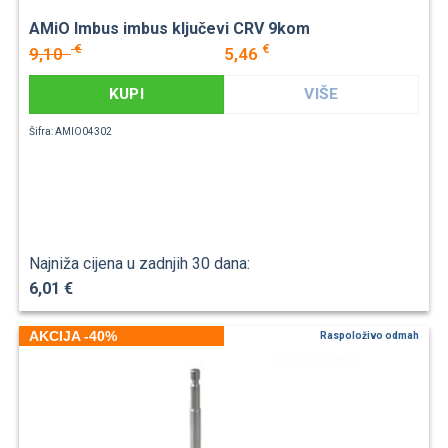
AMiO Imbus imbus ključevi CRV 9kom
€
€
9,10
5,46
KUPI
VIŠE
Šifra: AMIO04302
Najniža cijena u zadnjih 30 dana:
6,01 €
AKCIJA -40%
Raspoloživo odmah