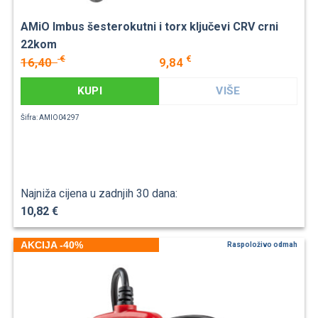
AMiO Imbus šesterokutni i torx ključevi CRV crni
22kom
€
€
16,40
9,84
KUPI
VIŠE
Šifra: AMIO04297
Najniža cijena u zadnjih 30 dana:
10,82 €
AKCIJA -40%
Raspoloživo odmah