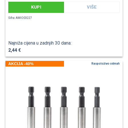
KUPI
VIŠE
Šifra: AMIO03227
Najniža cijena u zadnjih 30 dana:
2,44 €
AKCIJA -40%
Raspoloživo odmah