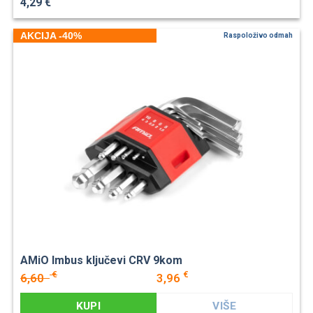
4,29 €
AKCIJA -40%
Raspoloživo odmah
AMiO Imbus ključevi CRV 9kom
€
€
6,60
3,96
KUPI
VIŠE