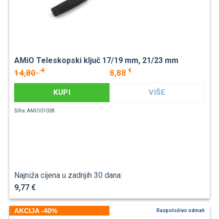
AMiO Teleskopski ključ 17/19 mm, 21/23 mm
€
€
14,80
8,88
KUPI
VIŠE
Šifra: AMIO01038
Najniža cijena u zadnjih 30 dana:
9,77 €
AKCIJA -40%
Raspoloživo odmah