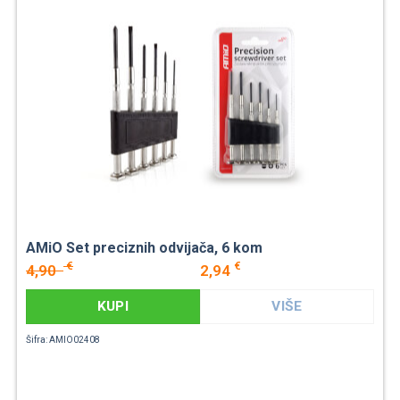
AMiO Set preciznih odvijača, 6 kom
€
€
4,90
2,94
KUPI
VIŠE
Šifra: AMIO02408