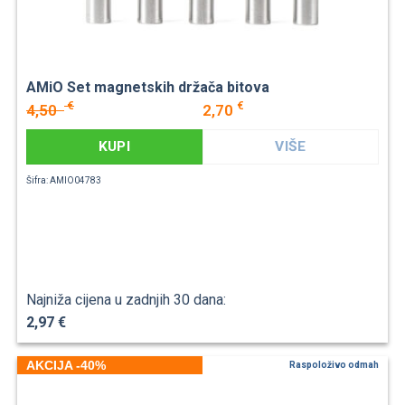
AMiO Set magnetskih držača bitova
€
€
4,50
2,70
KUPI
VIŠE
Šifra: AMIO04783
Najniža cijena u zadnjih 30 dana:
2,97 €
AKCIJA -40%
Raspoloživo odmah