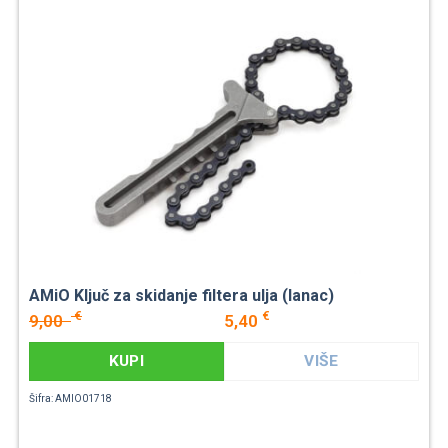
AMiO Ključ za skidanje filtera ulja (lanac)
€
€
9,00
5,40
KUPI
VIŠE
Šifra: AMIO01718