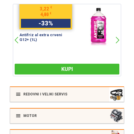
€
3,22
€
4,80
-
33
%
Antifriz al extra crveni
An
G12+ (1L)
G
KUPI
REDOVNI I VELIKI SERVIS
MOTOR