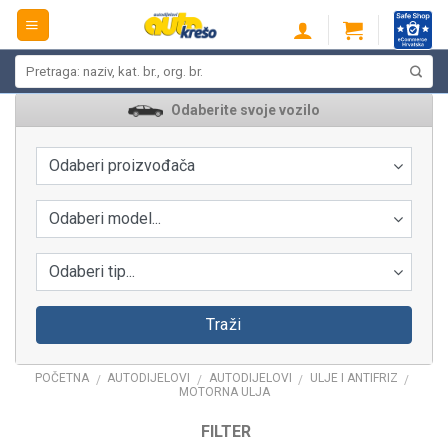
Skip
to
content
Pretraži:
Odaberite svoje vozilo
Odaberi proizvođača
Odaberi model...
Odaberi tip...
Traži
POČETNA
AUTODIJELOVI
AUTODIJELOVI
ULJE I ANTIFRIZ
/
/
/
/
MOTORNA ULJA
FILTER