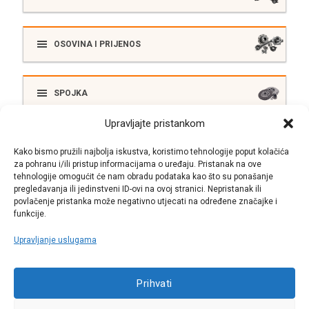
OSOVINA I PRIJENOS
SPOJKA
Upravljajte pristankom
ELEKTRIKA
Kako bismo pružili najbolja iskustva, koristimo tehnologije poput kolačića
za pohranu i/ili pristup informacijama o uređaju. Pristanak na ove
tehnologije omogućit će nam obradu podataka kao što su ponašanje
pregledavanja ili jedinstveni ID-ovi na ovoj stranici. Nepristanak ili
SUSTAV ISPUŠNIH PLINOVA
povlačenje pristanka može negativno utjecati na određene značajke i
funkcije.
Upravljanje uslugama
Call centar
Prihvati
+38513030300