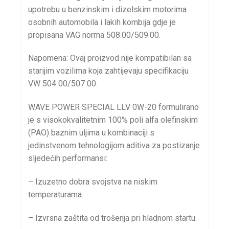
upotrebu u benzinskim i dizelskim motorima
osobnih automobila i lakih kombija gdje je
propisana VAG norma 508.00/509.00.
Napomena: Ovaj proizvod nije kompatibilan sa
starijim vozilima koja zahtijevaju specifikaciju
VW 504 00/507 00.
WAVE POWER SPECIAL LLV 0W-20 formulirano
je s visokokvalitetnim 100% poli alfa olefinskim
(PAO) baznim uljima u kombinaciji s
jedinstvenom tehnologijom aditiva za postizanje
sljedećih performansi:
– Izuzetno dobra svojstva na niskim
temperaturama.
– Izvrsna zaštita od trošenja pri hladnom startu.