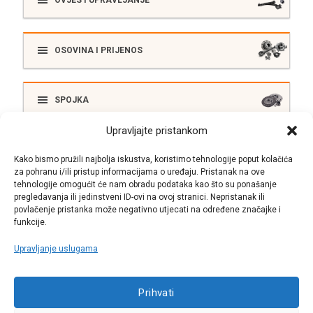
OVJES I UPRAVLJANJE
OSOVINA I PRIJENOS
SPOJKA
Upravljajte pristankom
ELEKTRIKA
Kako bismo pružili najbolja iskustva, koristimo tehnologije poput kolačića
za pohranu i/ili pristup informacijama o uređaju. Pristanak na ove
tehnologije omogućit će nam obradu podataka kao što su ponašanje
pregledavanja ili jedinstveni ID-ovi na ovoj stranici. Nepristanak ili
SUSTAV ISPUŠNIH PLINOVA
povlačenje pristanka može negativno utjecati na određene značajke i
funkcije.
Upravljanje uslugama
Call centar
Prihvati
+38513030300