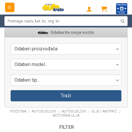
Skip
to
content
Pretraži:
Odaberite svoje vozilo
Odaberi proizvođača
Odaberi model...
Odaberi tip...
Traži
POČETNA
AUTODIJELOVI
AUTODIJELOVI
ULJE I ANTIFRIZ
/
/
/
/
MOTORNA ULJA
FILTER