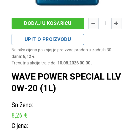
Količina
-
+
DODAJ U KOŠARICU
UPIT O PROIZVODU
Najniža cijena po kojoj je proizvod prodan u zadnjih 30
dana:
8,12 €
Trenutna akcija traje do:
10.08.2026 00:00
.
WAVE POWER SPECIAL LLV
0W-20 (1L)
Sniženo:
8,26 €
Cijena: