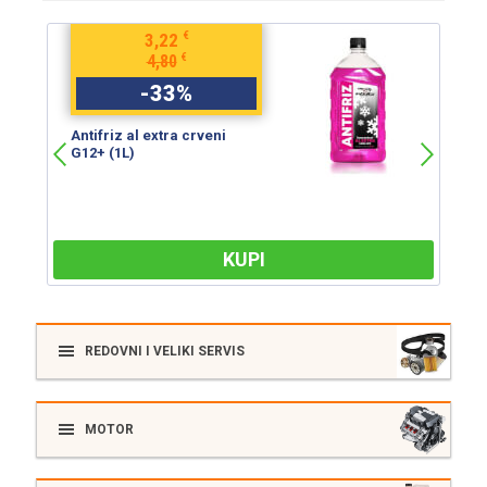
€
3,22
€
4,80
-
33
%
Antifriz al extra crveni
An
G12+ (1L)
G
KUPI
REDOVNI I VELIKI SERVIS
MOTOR