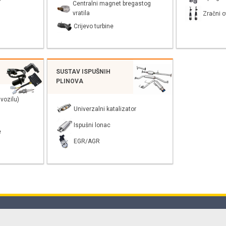
Centralni magnet bregastog
vratila
Zračni o
Crijevo turbine
SUSTAV ISPUŠNIH
PLINOVA
vozilu)
Univerzalni katalizator
Ispušni lonac
e
EGR/AGR