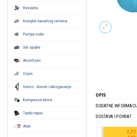
Rasvjeta
Komplet kanalnog remena
Pumpa vode
Set spojke
Amortizeri
Ovjes
Gorivo - dovod i ubrizgavanje
OPIS
Kompresori klime
DODATNE INFORMACI
Tipski tepisi
DOSTAVA I POVRAT
Alati
€
8,04
3,22
€