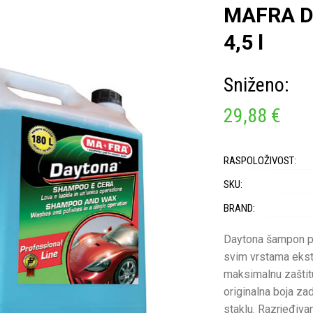
MAFRA D
4,5 l
Sniženo:
29,88 €
RASPOLOŽIVOST:
SKU:
BRAND:
Daytona šampon per
svim vrstama ekste
maksimalnu zaštitu i
originalna boja zad
staklu. Razrjeđiva