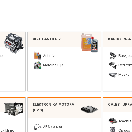
ULJE I ANTIFRIZ
KAROSERIJA
ce
Antifriz
Rasvjet
Motorna ulja
Retroviz
Maske
ELEKTRONIKA MOTORA
OVJES I UPR
(EMS)
Amortiz
ABS senzor
jak klime
Opruga