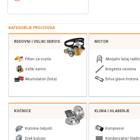
KATEGORIJE PROIZVODA
REDOVNI I VELIKI SERVIS
MOTOR
Filteri za vozila
Aksijalni ležaj radili
Veliki servis
Bregasta osovina
Akumulatori (lista)
Brtva glave motora
KOČNICE
KLIMA I HLAĐENJE
Kočione čeljusti
Kompresor
Disk kočioni
Kondenzator/ hladn