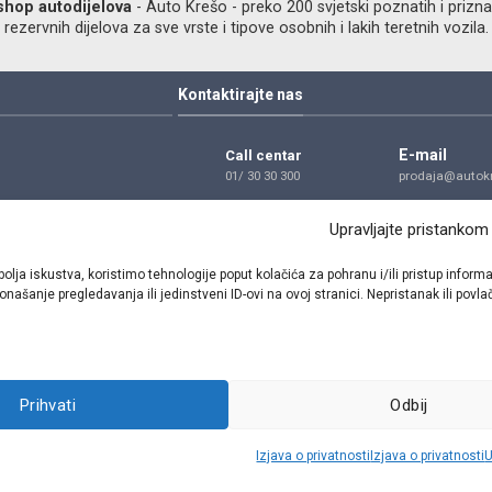
shop autodijelova
- Auto Krešo - preko 200 svjetski poznatih i prizna
ezervnih dijelova za sve vrste i tipove osobnih i lakih teretnih vozila.
Kontaktirajte nas
E-mail
Call centar
01/ 30 30 300
prodaja@autokr
Telefon
Adresa
Upravljajte pristankom
01/ 30 30 300
Dragutina Golik
Zagreb
bolja iskustva, koristimo tehnologije poput kolačića za pohranu i/ili pristup inf
našanje pregledavanja ili jedinstveni ID-ovi na ovoj stranici. Nepristanak ili pov
Pratite nas
Prihvati
Odbij
Sva prava pridržana © 2021 W.A.O.
Izjava o privatnosti
Izjava o privatnosti
U