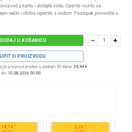
e proizvod u kantu i dodajte vodu. Operite vozilo sa
jen način i obilno isperite s vodom. Postupak provedite u
Količina
-
+
DODAJ U KOŠARICU
UPIT O PROIZVODU
joj je proizvod prodan u zadnjih 30 dana:
29,44 €
e do:
10.08.2026 00:00
.
€
€
19,74
3,35
€
€