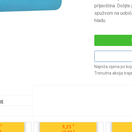
prljavština. Dolijt
spužvom na uobiča
hladu.
Najniža cijena po ko
Trenutna akcija traj
JE
€
€
9,25
€
€