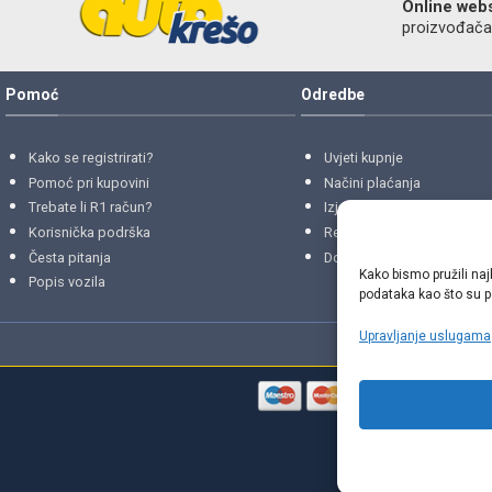
Online web
proizvođača r
Pomoć
Odredbe
Kako se registrirati?
Uvjeti kupnje
Pomoć pri kupovini
Načini plaćanja
Trebate li R1 račun?
Izjava o privatnosti
Korisnička podrška
Reklamacije
i
povrati
Česta pitanja
Dostava i isporuke
Kako bismo pružili naj
Popis vozila
podataka kao što su po
Upravljanje uslugama