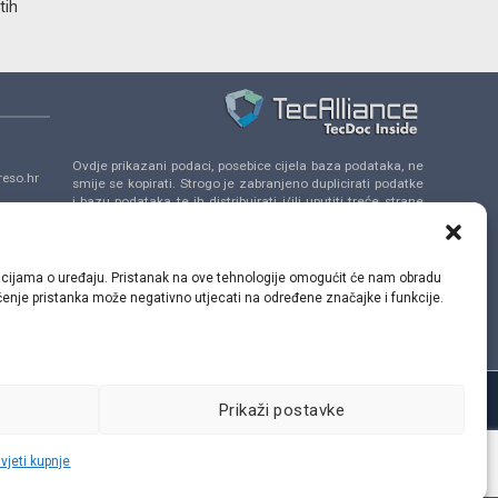
tih
Ovdje prikazani podaci, posebice cijela baza podataka, ne
eso.hr
smije se kopirati. Strogo je zabranjeno duplicirati podatke
i bazu podataka te ih distribuirati i/ili uputiti treće strane
da se uključe u takve aktivnosti bez prethodne
a 14,
suglasnosti TecAlliance.
ormacijama o uređaju. Pristanak na ove tehnologije omogućit će nam obradu
lačenje pristanka može negativno utjecati na određene značajke i funkcije.
Prikaži postavke
vjeti kupnje