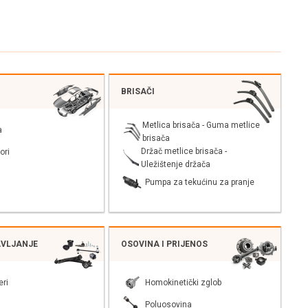
BRISAČI
Metlica brisača - Guma metlice
a
brisača
Držač metlice brisača -
ori
Uležištenje držača
Pumpa za tekućinu za pranje
AVLJANJE
OSOVINA I PRIJENOS
eri
Homokinetički zglob
Poluosovina