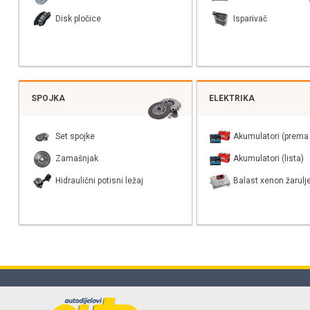
Disk pločice
Isparivač
SPOJKA
ELEKTRIKA
Set spojke
Akumulatori (prema 
Zamašnjak
Akumulatori (lista)
Hidraulični potisni ležaj
Balast xenon žarulj