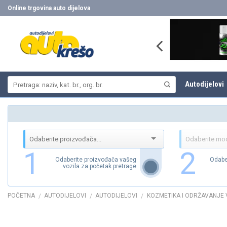
Skip
Online trgovina auto dijelova
to
content
Pretraži:
Autodijelovi
1
2
Odaberite proizvođača vašeg
Odabe
vozila za početak pretrage
POČETNA
AUTODIJELOVI
AUTODIJELOVI
KOZMETIKA I ODRŽAVANJE 
/
/
/