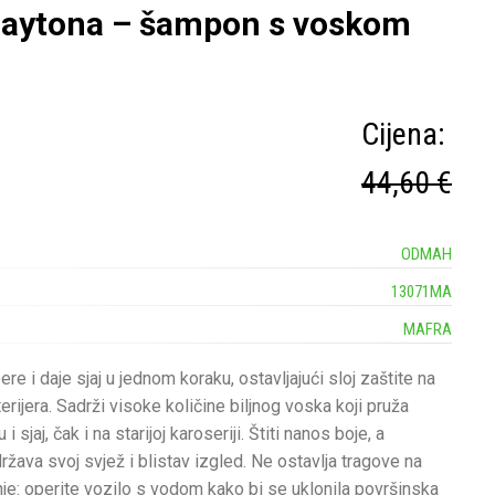
aytona – šampon s voskom
Cijena:
44,60 €
ODMAH
13071MA
MAFRA
e i daje sjaj u jednom koraku, ostavljajući sloj zaštite na
rijera. Sadrži visoke količine biljnog voska koji pruža
 sjaj, čak i na starijoj karoseriji. Štiti nanos boje, a
ržava svoj svjež i blistav izgled. Ne ostavlja tragove na
nje: operite vozilo s vodom kako bi se uklonila površinska