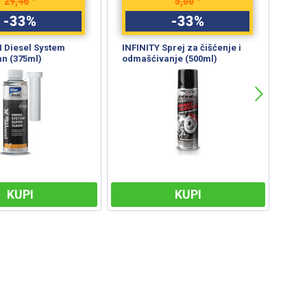
29,46
5,00
-
33
%
-
33
%
Diesel System
INFINITY Sprej za čišćenje i
TRW
an (375ml)
odmašćivanje (500ml)
koč
KUPI
KUPI