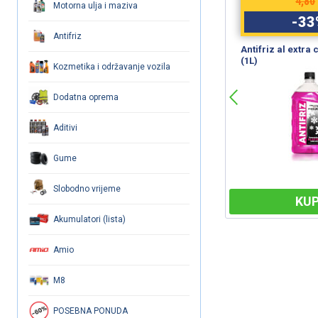
12,00
4,80
Motorna ulja i maziva
-
33
%
-
33
Antifriz
WD-40 (450ml) SmartStraw
Antifriz al extra
(1L)
Kozmetika i održavanje vozila
Dodatna oprema
Aditivi
Gume
Slobodno vrijeme
KUPI
KUP
Akumulatori (lista)
Amio
M8
POSEBNA PONUDA