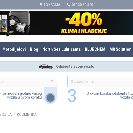
LOKACIJA
01/ 30 30 300
Motodijelovi
Blog
North Sea Lubricants
BLUECHEM
M8 Solution
Odaberite svoje vozilo
3
rite model i godinu vašeg
U ovom koraku odaberite tip
vozila u ovom koraku
vozila 
VOZILA
KOZMETIKA
/