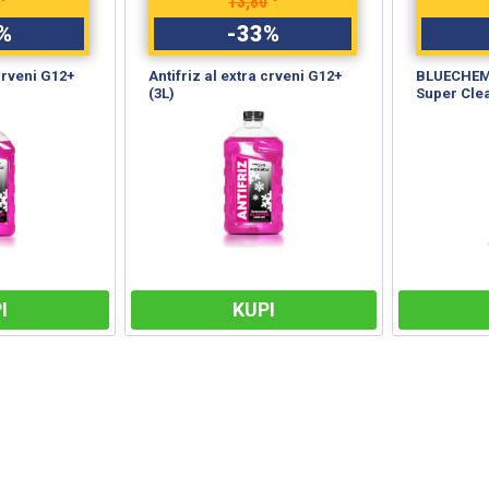
13,80
%
-
33
%
 crveni G12+
Antifriz al extra crveni G12+
BLUECHEM 
(3L)
Super Cle
I
KUPI