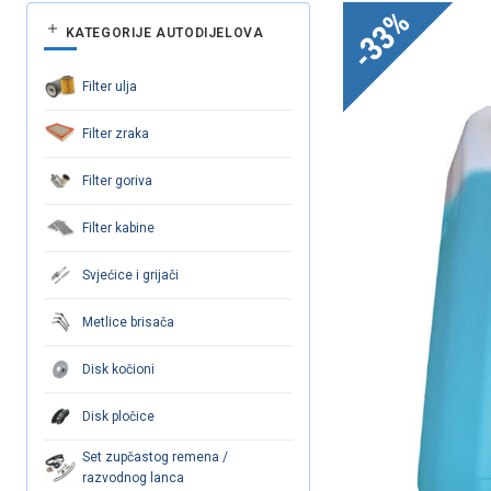
-33%
KATEGORIJE AUTODIJELOVA
Filter ulja
Filter zraka
Filter goriva
Filter kabine
Svjećice i grijači
Metlice brisača
Disk kočioni
Disk pločice
Set zupčastog remena /
razvodnog lanca