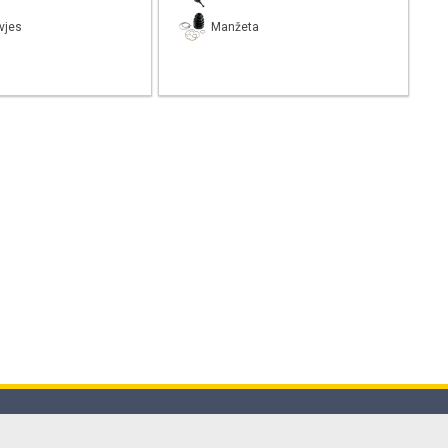
vjes
Manžeta