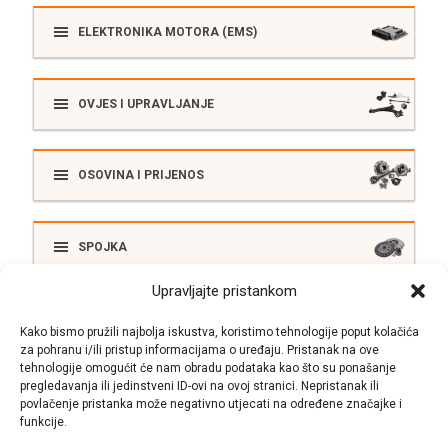
ELEKTRONIKA MOTORA (EMS)
OVJES I UPRAVLJANJE
OSOVINA I PRIJENOS
SPOJKA
Upravljajte pristankom
ELEKTRIKA
Kako bismo pružili najbolja iskustva, koristimo tehnologije poput kolačića
za pohranu i/ili pristup informacijama o uređaju. Pristanak na ove
tehnologije omogućit će nam obradu podataka kao što su ponašanje
pregledavanja ili jedinstveni ID-ovi na ovoj stranici. Nepristanak ili
SUSTAV ISPUŠNIH PLINOVA
povlačenje pristanka može negativno utjecati na određene značajke i
funkcije.