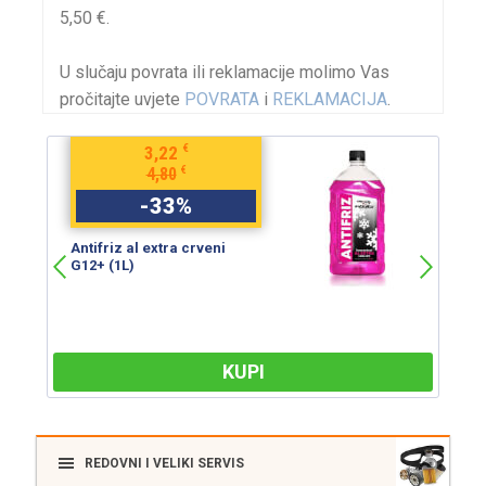
5,50 €.
U slučaju povrata ili reklamacije molimo Vas
pročitajte uvjete
POVRATA
i
REKLAMACIJA
.
€
3,22
€
4,80
-
33
%
Antifriz al extra crveni
An
G12+ (1L)
G
KUPI
REDOVNI I VELIKI SERVIS