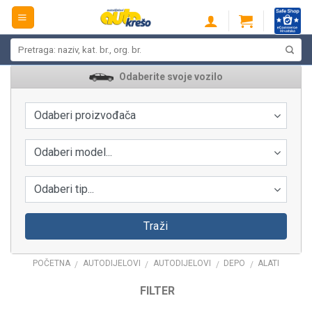
Skip
to
content
Pretraži:
Odaberite svoje vozilo
Odaberi proizvođača
Odaberi model...
Odaberi tip...
Traži
POČETNA
AUTODIJELOVI
AUTODIJELOVI
DEPO
ALATI
/
/
/
/
FILTER