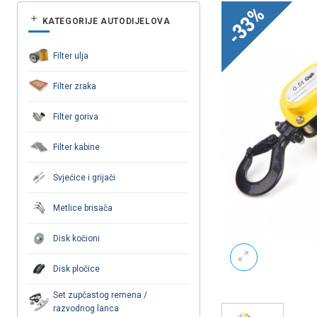
-33%
KATEGORIJE AUTODIJELOVA
Filter ulja
Filter zraka
Filter goriva
Filter kabine
Svjećice i grijači
Metlice brisača
Disk kočioni
Disk pločice
Set zupčastog remena /
razvodnog lanca