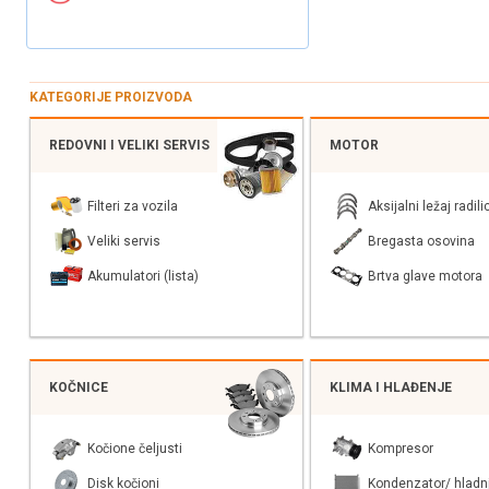
KATEGORIJE PROIZVODA
REDOVNI I VELIKI SERVIS
MOTOR
Filteri za vozila
Aksijalni ležaj radili
Veliki servis
Bregasta osovina
Akumulatori (lista)
Brtva glave motora
KOČNICE
KLIMA I HLAĐENJE
Kočione čeljusti
Kompresor
Disk kočioni
Kondenzator/ hladn