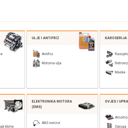
ULJE I ANTIFRIZ
KAROSERIJA
ce
Antifriz
Rasvjet
Motorna ulja
Retroviz
Maske
ELEKTRONIKA MOTORA
OVJES I UPR
(EMS)
Amortiz
ABS senzor
jak klime
Opruga