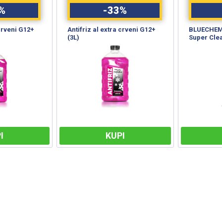
%
-
33
%
 crveni G12+
Antifriz al extra crveni G12+
BLUECHEM 
(3L)
Super Cle
I
KUPI