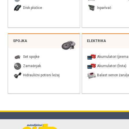
Disk pločice
Isparivač
SPOJKA
ELEKTRIKA
Set spojke
Akumulatori (prema 
Zamašnjak
Akumulatori (lista)
Hidraulični potisni ležaj
Balast xenon žarulj