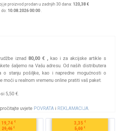
joj je proizvod prodan u zadnjih 30 dana:
120,38 €
e do:
10.08.2026 00:00
.
rudžbe iznad
80,00 € ,
kao i za akcijske artikle s
te šaljemo na Vašu adresu. Od naših distributera
a o stanju pošiljke, kao i napredne mogućnosti o
e moći u realnom vremenu online pratiti vaš paket.
si 5,50 €.
pročitajte uvjete
POVRATA
i
REKLAMACIJA
.
€
€
19,74
3,35
€
€
29,46
5,00