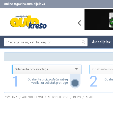
Skip
Online trgovina auto dijelova
to
content
Pretraži:
Autodijelovi
1
2
Odaberite proizvođača vašeg
Odabe
vozila za početak pretrage
POČETNA
AUTODIJELOVI
AUTODIJELOVI
DEPO
ALATI
/
/
/
/