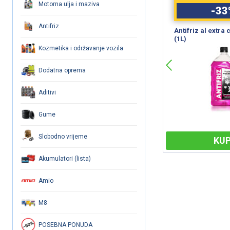
Motorna ulja i maziva
-
33
%
-
33
Antifriz
WD-40 (450ml) SmartStraw
Antifriz al extra
(1L)
Kozmetika i održavanje vozila
Dodatna oprema
Aditivi
Gume
Slobodno vrijeme
KUPI
KUP
Akumulatori (lista)
Amio
M8
POSEBNA PONUDA