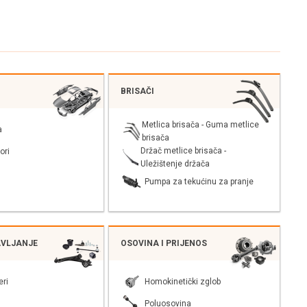
BRISAČI
Metlica brisača - Guma metlice
a
brisača
Držač metlice brisača -
ori
Uležištenje držača
Pumpa za tekućinu za pranje
AVLJANJE
OSOVINA I PRIJENOS
eri
Homokinetički zglob
Poluosovina