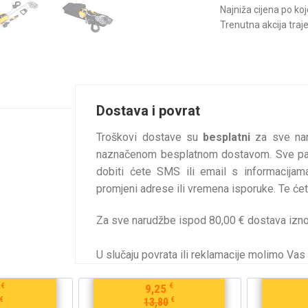
Najniža cijena po ko
Trenutna akcija traj
Dostava i povrat
Troškovi dostave su
besplatni
za sve na
naznačenom besplatnom dostavom. Sve pake
dobiti ćete SMS ili email s informacijam
promjeni adrese ili vremena isporuke. Te ćet
Za sve narudžbe ispod 80,00 € dostava izno
U slučaju povrata ili reklamacije molimo Vas 
€
€
9,25
€
€
13,80