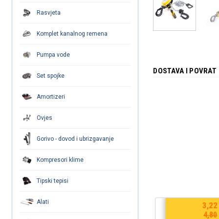
Rasvjeta
Komplet kanalnog remena
Pumpa vode
DOSTAVA I POVRAT
Set spojke
Amortizeri
Ovjes
Gorivo - dovod i ubrizgavanje
Kompresori klime
Tipski tepisi
Alati
€
8,04
3,22
€
12,00
4,80