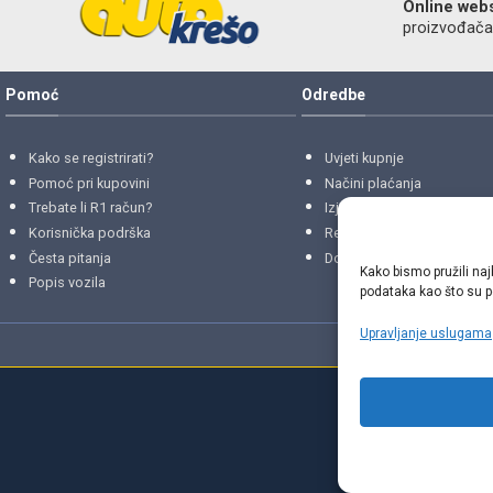
Online web
proizvođača r
Pomoć
Odredbe
Kako se registrirati?
Uvjeti kupnje
Pomoć pri kupovini
Načini plaćanja
Trebate li R1 račun?
Izjava o privatnosti
Korisnička podrška
Reklamacije
i
povrati
Česta pitanja
Dostava i isporuke
Kako bismo pružili naj
Popis vozila
podataka kao što su po
Upravljanje uslugama