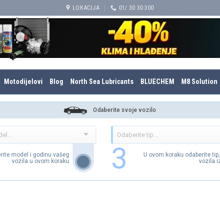
LOKACIJA
01/ 30 30 300
Motodijelovi
Blog
North Sea Lubricants
BLUECHEM
M8 Solution
Odaberite svoje vozilo
3
rite model i godinu vašeg
U ovom koraku odaberite tip
vozila u ovom koraku
vozila 