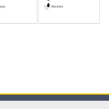
vjes
Manžeta