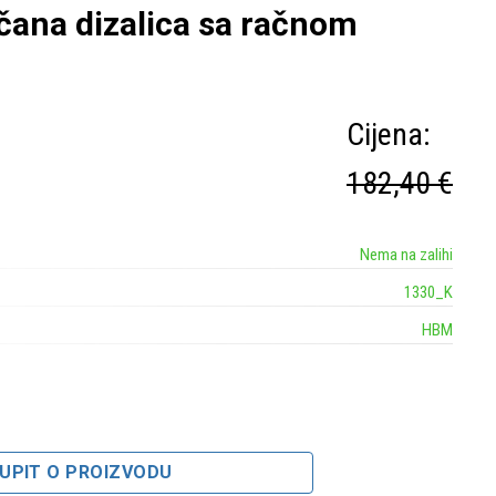
ana dizalica sa račnom
Cijena:
182,40 €
Nema na zalihi
1330_K
HBM
UPIT O PROIZVODU