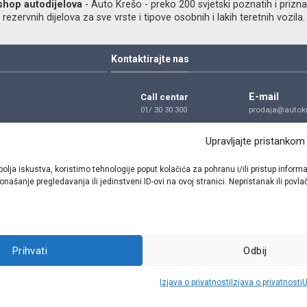
shop autodijelova
- Auto Krešo - preko 200 svjetski poznatih i prizna
ezervnih dijelova za sve vrste i tipove osobnih i lakih teretnih vozila.
Kontaktirajte nas
E-mail
Call centar
01/ 30 30 300
prodaja@autokr
Telefon
Adresa
Upravljajte pristankom
01/ 30 30 300
Dragutina Golik
Zagreb
bolja iskustva, koristimo tehnologije poput kolačića za pohranu i/ili pristup inf
našanje pregledavanja ili jedinstveni ID-ovi na ovoj stranici. Nepristanak ili pov
Pratite nas
Prihvati
Odbij
Sva prava pridržana © 2021 W.A.O.
Izjava o privatnosti
Izjava o privatnosti
U