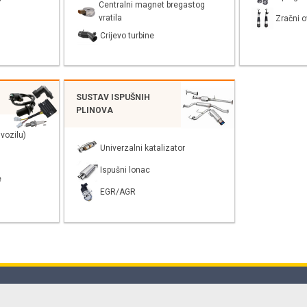
Centralni magnet bregastog
vratila
Zračni o
Crijevo turbine
SUSTAV ISPUŠNIH
PLINOVA
vozilu)
Univerzalni katalizator
Ispušni lonac
e
EGR/AGR