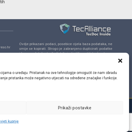
tih
Ovdje prikazani podaci, posebice cijela baza podataka, ne
eso.hr
smije se kopirati. Strogo je zabranjeno duplicirati podatke
i bazu podataka te ih distribuirati i/ili uputiti treće strane
da se uključe u takve aktivnosti bez prethodne
a 14,
suglasnosti TecAlliance.
ormacijama o uređaju. Pristanak na ove tehnologije omogućit će nam obradu
lačenje pristanka može negativno utjecati na određene značajke i funkcije.
Prikaži postavke
vjeti kupnje