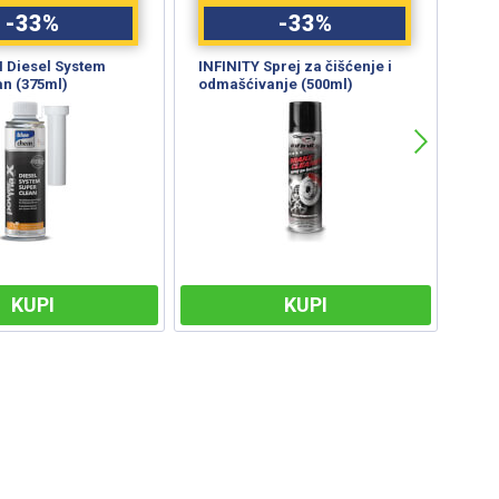
-
33
%
-
33
%
Diesel System
INFINITY Sprej za čišćenje i
TRW
an (375ml)
odmašćivanje (500ml)
koč
KUPI
KUPI