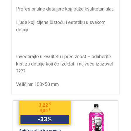
Profesionalne detaljere koji traže kvalitetan alat.
Ljude koji cijene čistoću i estetiku u svakom
detalju.
Investirajte u kvalitetu i preciznost – odaberite
kist za detalje koji će izdržati i najveće izazove!
????
Veličina: 100×50 mm
€
9,25
€
13,80
-
33
%
Antifriz al extra crveni