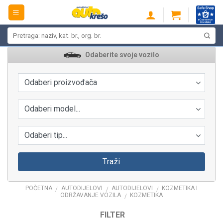
Skip
to
content
Pretraži:
Odaberite svoje vozilo
Odaberi proizvođača
Odaberi model...
Odaberi tip...
Traži
POČETNA
AUTODIJELOVI
AUTODIJELOVI
KOZMETIKA I
/
/
/
ODRŽAVANJE VOZILA
KOZMETIKA
/
FILTER