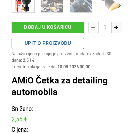
Količina
-
+
DODAJ U KOŠARICU
UPIT O PROIZVODU
Najniža cijena po kojoj je proizvod prodan u zadnjih 30
dana:
2,51 €
Trenutna akcija traje do:
10.08.2026 00:00
.
AMiO Četka za detailing
automobila
Sniženo:
2,55 €
Cijena: