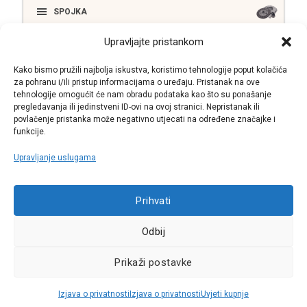
SPOJKA
Upravljajte pristankom
ELEKTRIKA
Kako bismo pružili najbolja iskustva, koristimo tehnologije poput kolačića
za pohranu i/ili pristup informacijama o uređaju. Pristanak na ove
tehnologije omogućit će nam obradu podataka kao što su ponašanje
pregledavanja ili jedinstveni ID-ovi na ovoj stranici. Nepristanak ili
SUSTAV ISPUŠNIH PLINOVA
povlačenje pristanka može negativno utjecati na određene značajke i
funkcije.
Upravljanje uslugama
Call centar
Prihvati
+38513030300
Odbij
Pratite nas
Prikaži postavke
Sva prava pridržana © 2021 W.A.O.
Izjava o privatnosti
Izjava o privatnosti
Uvjeti kupnje