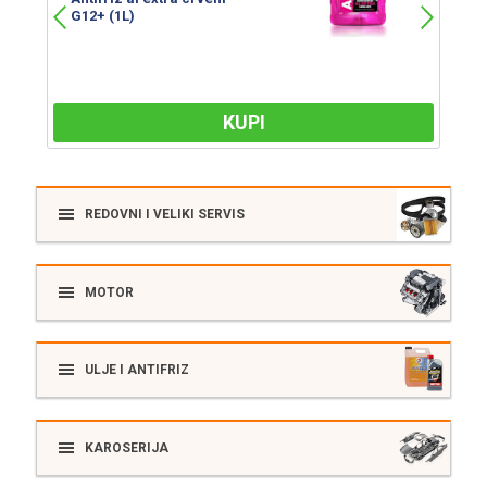
G12+ (3L)
KUPI
KUPI
REDOVNI I VELIKI SERVIS
MOTOR
ULJE I ANTIFRIZ
KAROSERIJA