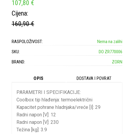
107,80 €
Cijena:
160,90 €
RASPOLOŽIVOST:
Nema na zalihi
SKU:
DO ZR770006
BRAND:
ZORN
OPIS
DOSTAVA I POVRAT
PARAMETRI I SPECIFIKACIJE:
Coolbox tip hlađenja: termoelektrični
Kapacitet pohrane hladnjaka/vreće [l]: 29
Radni napon [V]: 12
Radni napon [V]: 230
Težina [kg]: 3.9