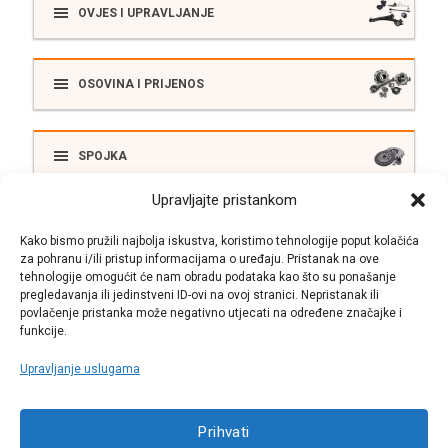
OVJES I UPRAVLJANJE
OSOVINA I PRIJENOS
SPOJKA
Upravljajte pristankom
ELEKTRIKA
Kako bismo pružili najbolja iskustva, koristimo tehnologije poput kolačića
za pohranu i/ili pristup informacijama o uređaju. Pristanak na ove
tehnologije omogućit će nam obradu podataka kao što su ponašanje
pregledavanja ili jedinstveni ID-ovi na ovoj stranici. Nepristanak ili
SUSTAV ISPUŠNIH PLINOVA
povlačenje pristanka može negativno utjecati na određene značajke i
funkcije.
Upravljanje uslugama
Call centar
Prihvati
+38513030300