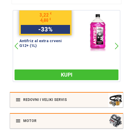
€
3,22
€
4,80
-
33
%
Antifriz al extra crveni
An
G12+ (1L)
G
KUPI
REDOVNI I VELIKI SERVIS
MOTOR