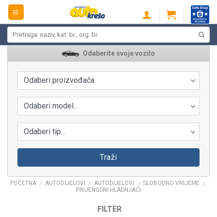
Skip
to
content
Pretraži:
Odaberite svoje vozilo
Odaberi proizvođača
Odaberi model...
Odaberi tip...
Traži
POČETNA
AUTODIJELOVI
AUTODIJELOVI
SLOBODNO VRIJEME
/
/
/
/
PRIJENOSNI HLADNJACI
FILTER