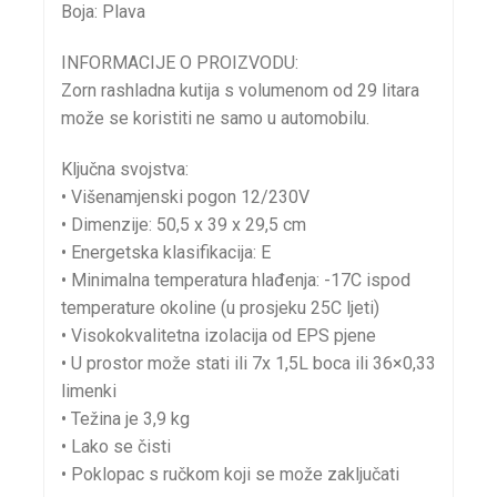
Boja: Plava
INFORMACIJE O PROIZVODU:
Zorn rashladna kutija s volumenom od 29 litara
može se koristiti ne samo u automobilu.
Ključna svojstva:
• Višenamjenski pogon 12/230V
• Dimenzije: 50,5 x 39 x 29,5 cm
• Energetska klasifikacija: E
• Minimalna temperatura hlađenja: -17C ispod
temperature okoline (u prosjeku 25C ljeti)
• Visokokvalitetna izolacija od EPS pjene
• U prostor može stati ili 7x 1,5L boca ili 36×0,33
limenki
• Težina je 3,9 kg
• Lako se čisti
• Poklopac s ručkom koji se može zaključati