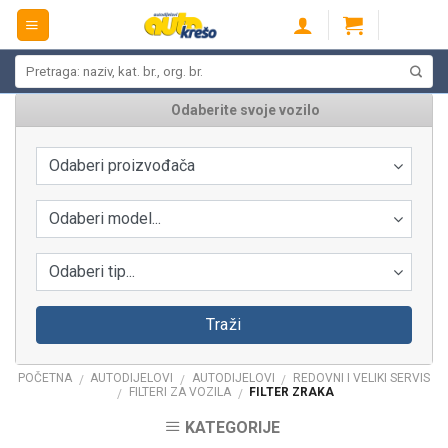
Skip
to
content
Pretraži:
Odaberite svoje vozilo
Odaberi proizvođača
Odaberi model...
Odaberi tip...
Traži
POČETNA
AUTODIJELOVI
AUTODIJELOVI
REDOVNI I VELIKI SERVIS
/
/
/
FILTERI ZA VOZILA
FILTER ZRAKA
/
/
KATEGORIJE