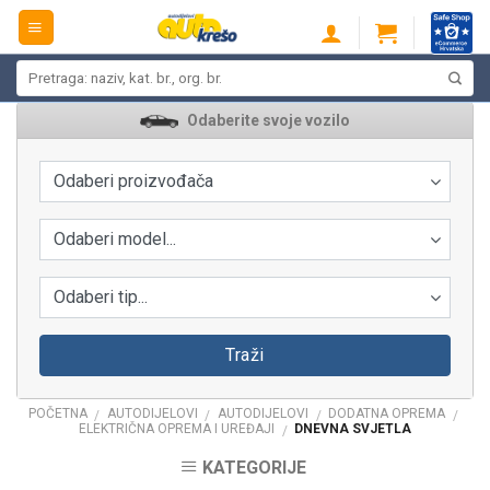
Skip
to
content
Pretraži:
Odaberite svoje vozilo
Odaberi proizvođača
Odaberi model...
Odaberi tip...
Traži
POČETNA
AUTODIJELOVI
AUTODIJELOVI
DODATNA OPREMA
/
/
/
/
ELEKTRIČNA OPREMA I UREĐAJI
DNEVNA SVJETLA
/
KATEGORIJE