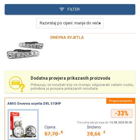
FILTER
DNEVNA SVJETLA
Dodatna provjera prikazanih proizvoda
Prikazuju se rezultati koji ne moraju odgovarati vašem vozilu,
potrebna je provjera prikazanih rezultata
AMiO Dnevna svjetla DRL 510HP
-33%
Trenutna akcija traje do:
10.08.2026 00:00
.
Cijena:
Sniženo:
€
€
57,70
38,66