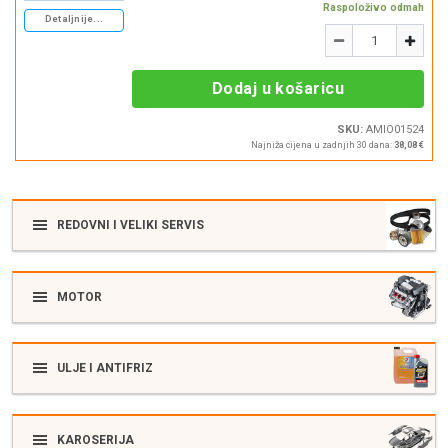
Raspoloživo odmah
Detaljnije...
Količina
-
+
Dodaj u košaricu
SKU:
AMIO01524
Najniža cijena u zadnjih 30 dana:
38,08 €
REDOVNI I VELIKI SERVIS
MOTOR
ULJE I ANTIFRIZ
KAROSERIJA