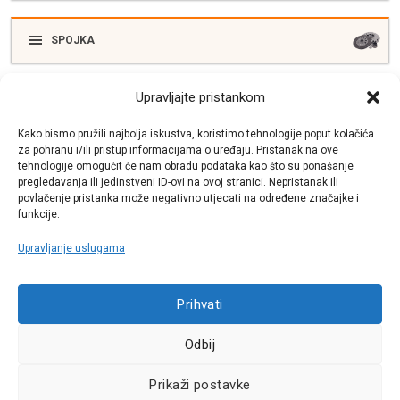
SPOJKA
Upravljajte pristankom
ELEKTRIKA
Kako bismo pružili najbolja iskustva, koristimo tehnologije poput kolačića
za pohranu i/ili pristup informacijama o uređaju. Pristanak na ove
tehnologije omogućit će nam obradu podataka kao što su ponašanje
SUSTAV ISPUŠNIH PLINOVA
pregledavanja ili jedinstveni ID-ovi na ovoj stranici. Nepristanak ili
povlačenje pristanka može negativno utjecati na određene značajke i
funkcije.
Upravljanje uslugama
Call centar
+38513030300
Prihvati
Odbij
Pratite nas
Prikaži postavke
Sva prava pridržana © 2021 W.A.O.