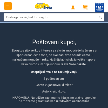
Skip
to
content
Pretraži:
Poštovani kupci,
Zbog izrazito velikog interesa za akciju, moguće je kašnjenje u
isporuci naručene robe, no sve narudžbe odradit ćemo u
najkraćem mogućem roku. Naši djelatnici ulažu velike napore
kako bismo čim prije isporučili sve Vaše pakete.
Unaprijed hvala na razumjevanju
S poštovanjem,
Goran Vujasinović, direktor
Auto Krešo d.o.o.
NAPOMENA: Narudžbe zaprimamo i dalje, no brzinu isporuke
ne možemo garantirati kao u redovitim okolnostima