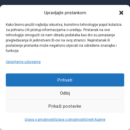
Upravljajte pristankom
Call centar
Kako bismo pružili najbolja iskustva, koristimo tehnologije poput kolačića
+38513030300
za pohranu i/ili pristup informacijama o uređaju. Pristanak na ove
tehnologije omogućit će nam obradu podataka kao što su ponašanje
pregledavanja ili jedinstveni ID-ovi na ovoj stranici. Nepristanak ili
povlačenje pristanka može negativno utjecati na određene značajke i
funkcije.
Pratite nas
Upravljanje uslugama
Sva prava pridržana © 2021 W.A.O.
Prihvati
Odbij
Prikaži postavke
Izjava o privatnosti
Izjava o privatnosti
Uvjeti kupnje