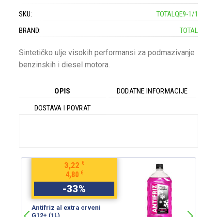
SKU:
TOTALQE9-1/1
BRAND:
TOTAL
Sintetičko ulje visokih performansi za podmazivanje
benzinskih i diesel motora.
OPIS
DODATNE INFORMACIJE
DOSTAVA I POVRAT
€
3,22
€
4,80
-
33
%
Antifriz al extra crveni
An
G12+ (1L)
G