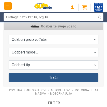
Skip
to
content
Pretraži:
Odaberite svoje vozilo
Odaberi proizvođača
Odaberi model...
Odaberi tip...
Traži
POČETNA
AUTODIJELOVI
AUTODIJELOVI
MOTORNA ULJA I
/
/
/
MAZIVA
MOTORNA ULJA
/
FILTER