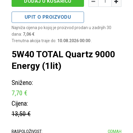
-
+
DODAJ U KOŠARICU
UPIT O PROIZVODU
Najniža cijena po kojoj je proizvod prodan u zadnjih 30
dana:
7,06 €
Trenutna akcija traje do:
10.08.2026 00:00
.
5W40 TOTAL Quartz 9000
Energy (1lit)
Sniženo:
7,70 €
Cijena:
13,50 €
RASPOLOŽIVOST:
ODMAH