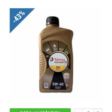
-43%
Količina