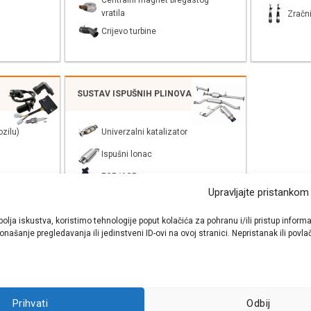
Centralni magnet bregastog
vratila
Zračni
Crijevo turbine
SUSTAV ISPUŠNIH PLINOVA
zilu)
Univerzalni katalizator
Ispušni lonac
EGR/AGR
Upravljajte pristankom
bolja iskustva, koristimo tehnologije poput kolačića za pohranu i/ili pristup inf
našanje pregledavanja ili jedinstveni ID-ovi na ovoj stranici. Nepristanak ili pov
shop autodijelova
- Auto Krešo - preko 200 svjetski poznatih i prizna
Prihvati
Odbij
ezervnih dijelova za sve vrste i tipove osobnih i lakih teretnih vozila.