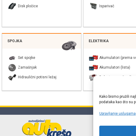
Disk pločice
Isparivač
SPOJKA
ELEKTRIKA
Set spojke
Akumulatori (prema vo
Zamašnjak
Akumulatori (lista)
Hidraulični potisni ležaj
Balast xenon žarulje
Kako bismo pružili naj
podataka kao što su po
Upravljanje uslugama
Online web
proizvođača r