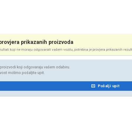
rovjera prikazanih proizvoda
zultati koji ne moraju odgovarati vašem vozilu, potrebna je provjera prikazanih rezul
proizvodi koji odgovaraju vašem odabiru.
jivost molimo pošaljite upit.
Pošalji upit