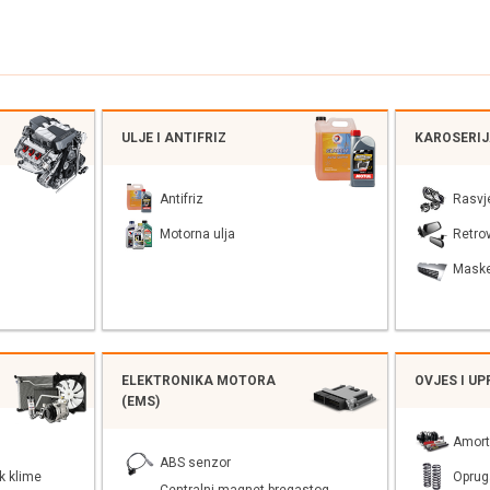
ULJE I ANTIFRIZ
KAROSERI
Antifriz
Rasvj
Motorna ulja
Retrov
Mask
ELEKTRONIKA MOTORA
OVJES I U
(EMS)
Amort
ABS senzor
k klime
Oprug