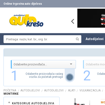
Skip
Online trgovina auto dijelova
to
content
Pretraži:
Autodijelovi
1
2
Odaberite proizvođača vašeg
Odabe
vozila za početak pretrage
POČETNA
AUTODIJELOVI
AUTODIJELOVI
ALATI
VULKANIZACIJA
/
/
/
/
/
MONTIRKE
MO
KATEGORIJE AUTODIJELOVA