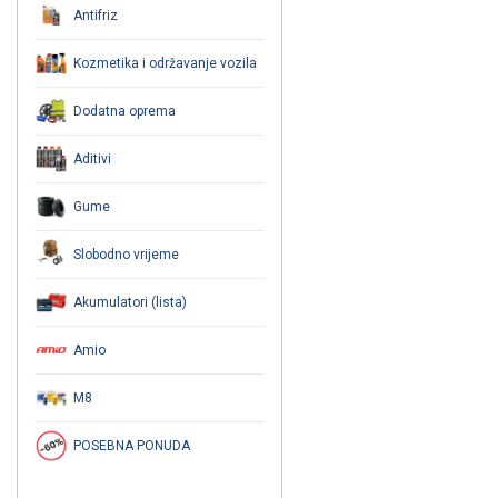
Antifriz
Kozmetika i održavanje vozila
Dodatna oprema
Aditivi
Gume
Slobodno vrijeme
Akumulatori (lista)
Amio
M8
POSEBNA PONUDA