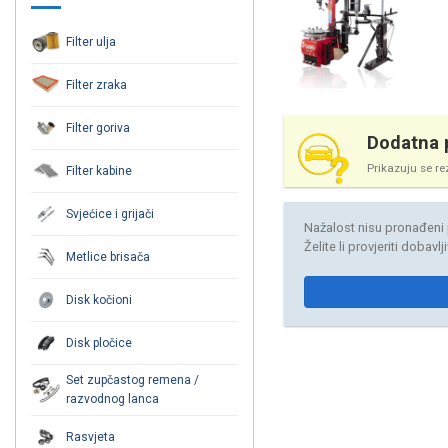
Filter ulja
Filter zraka
Filter goriva
Dodatna p
Prikazuju se re
Filter kabine
Svjećice i grijači
Nažalost nisu pronađeni 
Želite li provjeriti dobavl
Metlice brisača
Disk kočioni
Disk pločice
Set zupčastog remena /
razvodnog lanca
Rasvjeta