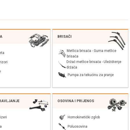
JA
BRISAČI
Metlica brisača - Guma metlice
eta
brisača
Držač metlice brisača - Uležištenje
izori
držača
e
Pumpa za tekućinu za pranje
PRAVLJANJE
OSOVINA I PRIJENOS
izeri
Homokinetički zglob
a
Poluosovina