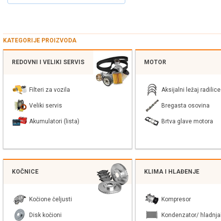
KATEGORIJE PROIZVODA
REDOVNI I VELIKI SERVIS
MOTOR
Filteri za vozila
Aksijalni ležaj radilice
Veliki servis
Bregasta osovina
Akumulatori (lista)
Brtva glave motora
KOČNICE
KLIMA I HLAĐENJE
Kočione čeljusti
Kompresor
Disk kočioni
Kondenzator/ hladnja