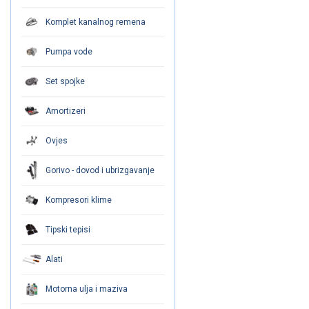
Komplet kanalnog remena
Pumpa vode
Set spojke
Amortizeri
Ovjes
Gorivo - dovod i ubrizgavanje
Kompresori klime
Tipski tepisi
Alati
Motorna ulja i maziva