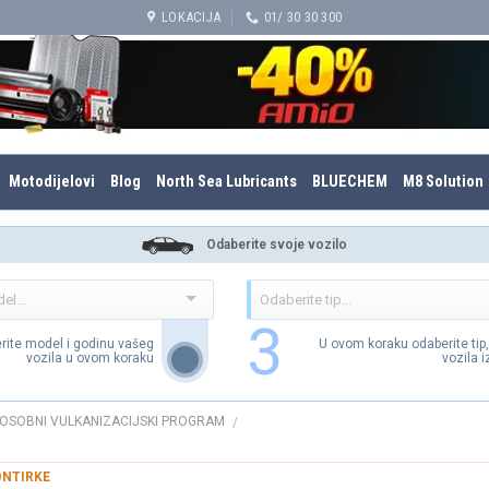
LOKACIJA
01/ 30 30 300
Motodijelovi
Blog
North Sea Lubricants
BLUECHEM
M8 Solution
Odaberite svoje vozilo
3
rite model i godinu vašeg
U ovom koraku odaberite tip
vozila u ovom koraku
vozila 
OSOBNI VULKANIZACIJSKI PROGRAM
/
NTIRKE