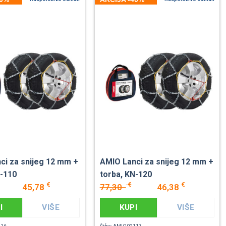
ci za snijeg 12 mm +
AMIO Lanci za snijeg 12 mm +
N-110
torba, KN-120
€
€
€
45,78
77,30
46,38
I
VIŠE
KUPI
VIŠE