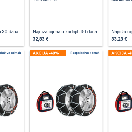
Šifra: AMIO02115
Šifra: AMIO02
h 30 dana:
Najniža cijena u zadnjih 30 dana:
Najniža ci
32,83 €
33,23 €
AKCIJA -40%
AKCIJA -
oloživo odmah
Raspoloživo odmah