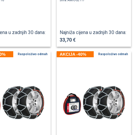
116
Šifra: AMIO02117
jena u zadnjih 30 dana:
Najniža cijena u zadnjih 30 dana:
33,70 €
40%
AKCIJA -40%
Raspoloživo odmah
Raspoloživo odmah