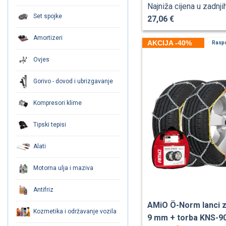
Najniža cijena u zadnji
Set spojke
27,06 €
Amortizeri
AKCIJA -40%
Rasp
Ovjes
Gorivo - dovod i ubrizgavanje
Kompresori klime
Tipski tepisi
Alati
Motorna ulja i maziva
Antifriz
AMiO Ö-Norm lanci z
Kozmetika i održavanje vozila
9 mm + torba KNS-9