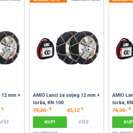
g 12 mm +
AMIO Lanci za snijeg 12 mm +
AMIO Lan
torba, KN-100
torba, K
€
€
€
€
2
75,20
45,12
76,30
VIŠE
KUPI
VIŠE
KUP