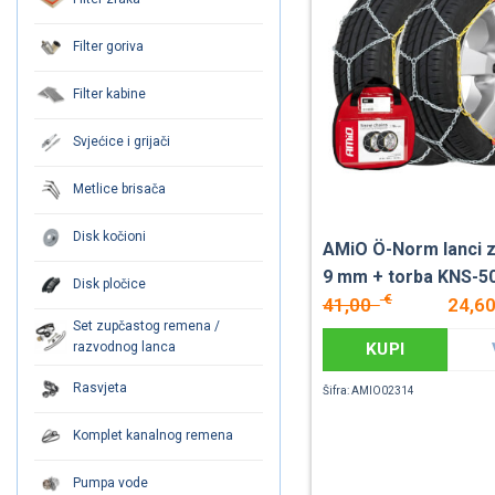
Filter goriva
Filter kabine
Svjećice i grijači
Metlice brisača
Disk kočioni
AMiO Ö-Norm lanci z
9 mm + torba KNS-5
Disk pločice
€
41,00
24,6
Set zupčastog remena /
razvodnog lanca
KUPI
Rasvjeta
Šifra: AMIO02314
Komplet kanalnog remena
Pumpa vode