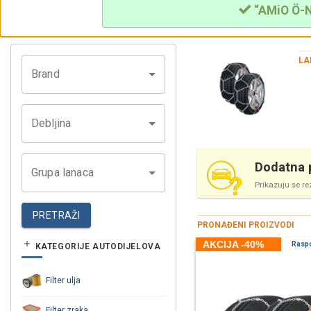
“AMiO Ö-No
LA
Brand
Debljina
Dodatna p
Grupa lanaca
Prikazuju se re
PRETRAŽI
PRONAĐENI PROIZVODI
AKCIJA -40%
Rasp
KATEGORIJE AUTODIJELOVA
Filter ulja
Filter zraka