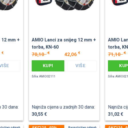
g 12 mm +
AMIO Lanci za snijeg 12 mm +
AMIO Lan
torba, KN-60
torba, K
€
€
€
€
0
70,10
42,06
71,10
VIŠE
KUPI
VIŠE
KUP
Šifra: AMIO02111
Šifra: AMIO02
h 30 dana:
Najniža cijena u zadnjih 30 dana:
Najniža ci
30,55 €
31,02 €
AKCIJA -40%
AKCIJA -
oloživo odmah
Raspoloživo odmah