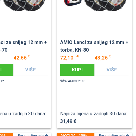
ci za snijeg 12 mm +
AMIO Lanci za snijeg 12 mm +
N-70
torba, KN-80
€
€
€
42,66
72,10
43,26
I
VIŠE
KUPI
VIŠE
112
Šifra: AMIO02113
jena u zadnjih 30 dana:
Najniža cijena u zadnjih 30 dana:
31,49 €
40%
AKCIJA -40%
Raspoloživo odmah
Raspoloživo odmah