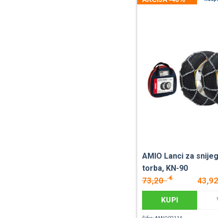
AMIO Lanci za snije
torba, KN-90
€
73,20
43,9
KUPI