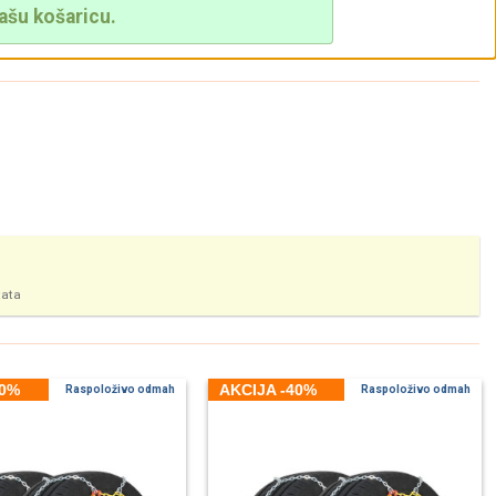
ašu košaricu.
tata
40%
AKCIJA -40%
Raspoloživo odmah
Raspoloživo odmah