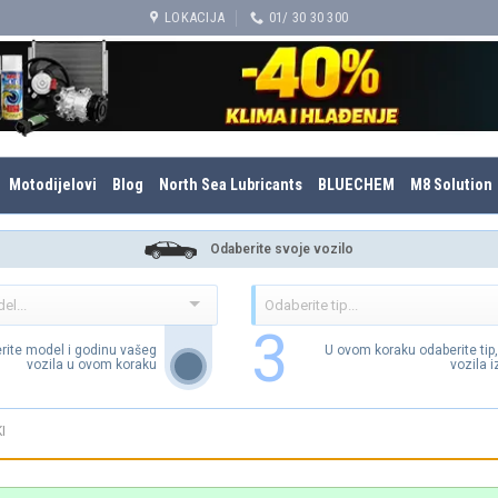
LOKACIJA
01/ 30 30 300
Motodijelovi
Blog
North Sea Lubricants
BLUECHEM
M8 Solution
Odaberite svoje vozilo
3
rite model i godinu vašeg
U ovom koraku odaberite tip
vozila u ovom koraku
vozila 
I