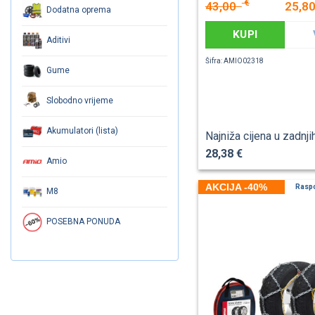
€
43,00
25,8
Dodatna oprema
KUPI
Aditivi
Šifra: AMIO02318
Gume
Slobodno vrijeme
Akumulatori (lista)
Najniža cijena u zadnji
28,38 €
Amio
AKCIJA -40%
Rasp
M8
POSEBNA PONUDA