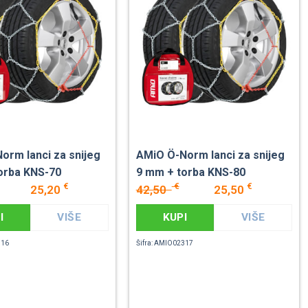
orm lanci za snijeg
AMiO Ö-Norm lanci za snijeg
orba KNS-70
9 mm + torba KNS-80
€
€
€
25,20
42,50
25,50
I
VIŠE
KUPI
VIŠE
316
Šifra: AMIO02317