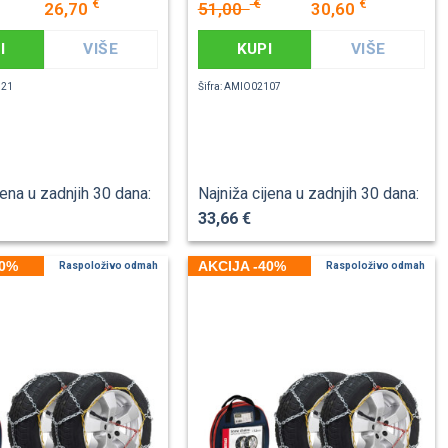
€
€
€
26,70
51,00
30,60
I
VIŠE
KUPI
VIŠE
321
Šifra: AMIO02107
jena u zadnjih 30 dana:
Najniža cijena u zadnjih 30 dana:
33,66 €
40%
AKCIJA -40%
Raspoloživo odmah
Raspoloživo odmah