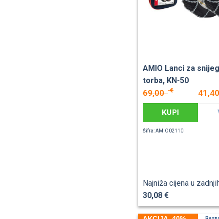
AMIO Lanci za snije
torba, KN-50
€
69,00
41,4
KUPI
Šifra: AMIO02110
Najniža cijena u zadnji
30,08 €
AKCIJA -40%
Rasp