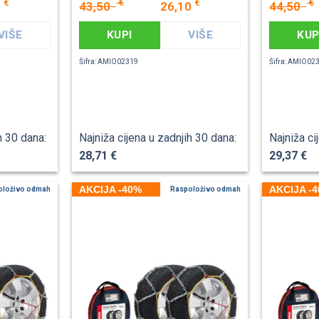
€
€
€
€
0
43,50
26,10
44,50
VIŠE
KUPI
VIŠE
KUP
Šifra: AMIO02319
Šifra: AMIO02
h 30 dana:
Najniža cijena u zadnjih 30 dana:
Najniža ci
28,71 €
29,37 €
AKCIJA -40%
AKCIJA -
oloživo odmah
Raspoloživo odmah