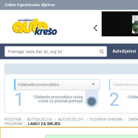
Skip
Online trgovina auto dijelova
to
content
Pretraži:
Autodijelovi
1
2
Odaberite proizvođača vašeg
Odabe
vozila za početak pretrage
POČETNA
AUTODIJELOVI
AUTODIJELOVI
DODATNA OPREMA
ZIMSK
/
/
/
/
PROGRAM
LANCI ZA SNIJEG
/