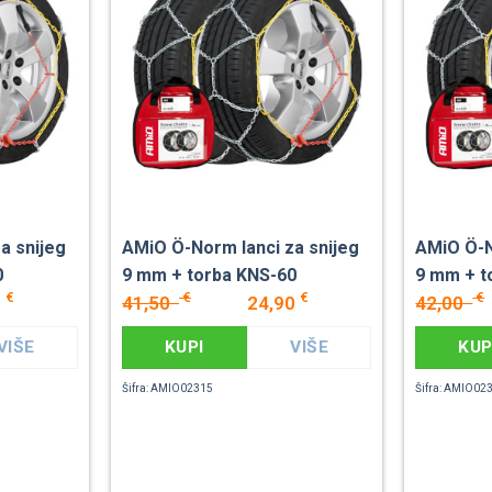
a snijeg
AMiO Ö-Norm lanci za snijeg
AMiO Ö-N
0
9 mm + torba KNS-60
9 mm + t
€
€
€
€
0
41,50
24,90
42,00
VIŠE
KUPI
VIŠE
KUP
Šifra: AMIO02315
Šifra: AMIO02