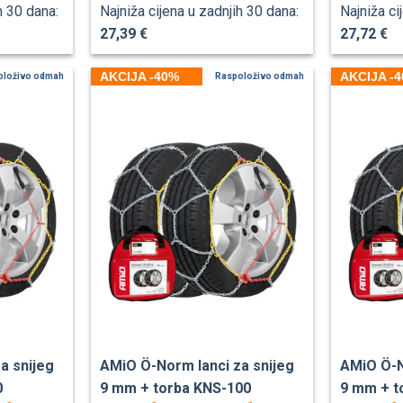
h 30 dana:
Najniža cijena u zadnjih 30 dana:
Najniža ci
27,39 €
27,72 €
AKCIJA -40%
AKCIJA -
oloživo odmah
Raspoloživo odmah
a snijeg
AMiO Ö-Norm lanci za snijeg
AMiO Ö-N
0
9 mm + torba KNS-100
9 mm + t