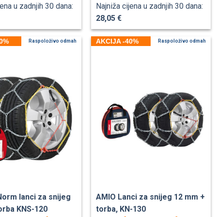
jena u zadnjih 30 dana:
Najniža cijena u zadnjih 30 dana:
28,05 €
40%
AKCIJA -40%
Raspoloživo odmah
Raspoloživo odmah
orm lanci za snijeg
AMIO Lanci za snijeg 12 mm +
orba KNS-120
torba, KN-130