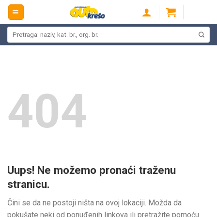
Skip
to
content
Pretraži:
404
Uups! Ne možemo pronaći traženu
stranicu.
Čini se da ne postoji ništa na ovoj lokaciji. Možda da
pokušate neki od ponuđenih linkova ili pretražite pomoću