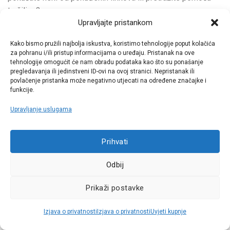
tražilice?
Upravljajte pristankom
Kako bismo pružili najbolja iskustva, koristimo tehnologije poput kolačića
za pohranu i/ili pristup informacijama o uređaju. Pristanak na ove
tehnologije omogućit će nam obradu podataka kao što su ponašanje
pregledavanja ili jedinstveni ID-ovi na ovoj stranici. Nepristanak ili
Call centar
povlačenje pristanka može negativno utjecati na određene značajke i
+38513030300
funkcije.
Upravljanje uslugama
Pratite nas
Prihvati
Sva prava pridržana © 2021 W.A.O.
Odbij
Prikaži postavke
Izjava o privatnosti
Izjava o privatnosti
Uvjeti kupnje