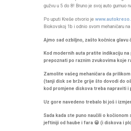
gužvu u 5 do 8! Bruno je svoj auto gurnuo n
Po uputi Kreše otvorio je
www.autokreso.
Biokovskoj 1b i odnio svom mehaničaru na 
Ajmo sad ozbiljno, zašto kočnica glavu 
Kod modernih auta pratite indikaciju na
prepoznati po raznim zvukovima koje ran
Zamolite vašeg mehaničara da prilikom 
(tanji disk se brže grije što dovodi do 
kod promjene diskova treba napraviti i 
Uz gore navedeno trebalo bi još i izmjeri
Sada kada ste puno naučili o kočionom su
jeftiniji od haube i fara 😀 (i diskova i pl