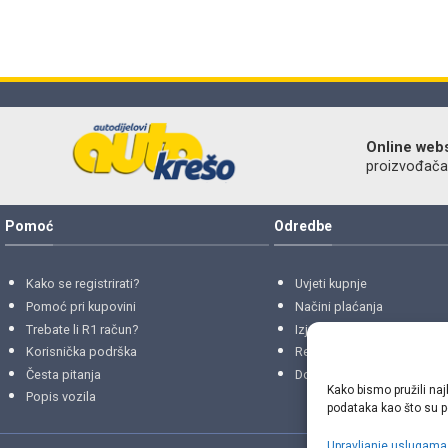
Online web
proizvođača r
Pomoć
Odredbe
Kako se registrirati?
Uvjeti kupnje
Pomoć pri kupovini
Načini plaćanja
Trebate li R1 račun?
Izjava o privatnosti
Korisnička podrška
Reklamacije
i
povrati
Česta pitanja
Dostava i isporuke
Kako bismo pružili naj
Popis vozila
podataka kao što su po
Upravljanje uslugama