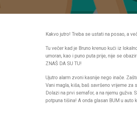
Kakvo jutro! Treba se ustati na posao, a ve
Tu večer kad je Bruno krenuo kući iz lokaln
umoran, kao i puno puta prije, nije se obazi
ZNAŠ DA SU TU!
Ujutro alarm zvoni kasnije nego inače. Zašto
Vani magla, kiša, baš savršeno vrijeme za s
Dolazi na prvi semafor, a na njemu gužva. S
potpuna tišina! A onda glasan BUM u auto k