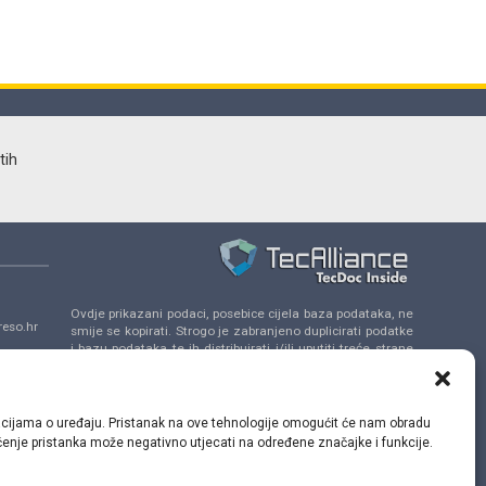
tih
Ovdje prikazani podaci, posebice cijela baza podataka, ne
eso.hr
smije se kopirati. Strogo je zabranjeno duplicirati podatke
i bazu podataka te ih distribuirati i/ili uputiti treće strane
da se uključe u takve aktivnosti bez prethodne
a 14,
suglasnosti TecAlliance.
ormacijama o uređaju. Pristanak na ove tehnologije omogućit će nam obradu
lačenje pristanka može negativno utjecati na određene značajke i funkcije.