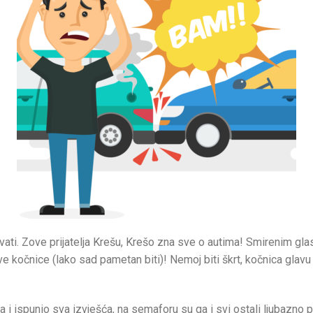
vati. Zove prijatelja Krešu, Krešo zna sve o autima! Smirenim gl
ove kočnice (lako sad pametan biti)! Nemoj biti škrt, kočnica glav
i ispunio sva izvješća, na semaforu su ga i svi ostali ljubazno po