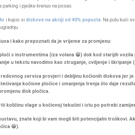
a parking i pješke krenuo na posao.
hr
i kupio si
diskove na akciji od 40% popusta
. Na putu kući s
ugradnju.
čuva i kako prepoznati da je vrijeme za promjenu:
 ploči s instrumentima (iza volana 😀) dok kod starijih vozi
ije u tekstu navodimo kao struganje, cviljenje i škripanje (
redovnog servisa provjeri i debljinu kočionih diskova jer j
oštećivanja kočione pločice i smanjenja trenja što daje rezul
promjenu disk pločica.
ti količinu vlage u kočionoj tekućini i istu po potrebi zamijen
stavu, znate koji bi vam mogli biti potencijalni troškovi. Ak
očica 😀).