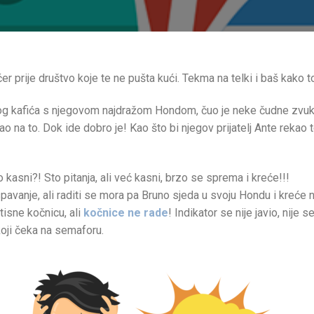
čer prije društvo koje te ne pušta kući. Tekma na telki i baš kako
og kafića s njegovom najdražom Hondom, čuo je neke čudne zvukove 
rao na to. Dok ide dobro je! Kao što bi njegov prijatelj Ante rekao
 kasni?! Sto pitanja, ali već kasni, brzo se sprema i kreće!!!
pavanje, ali raditi se mora pa Bruno sjeda u svoju Hondu i kreće
tisne kočnicu, ali
kočnice ne rade
! Indikator se nije javio, nije s
oji čeka na semaforu.