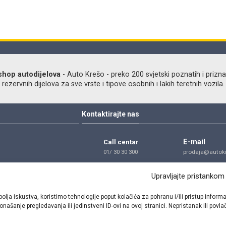
shop autodijelova
- Auto Krešo - preko 200 svjetski poznatih i prizna
ezervnih dijelova za sve vrste i tipove osobnih i lakih teretnih vozila.
Kontaktirajte nas
E-mail
Call centar
01/ 30 30 300
prodaja@autokr
Telefon
Adresa
Upravljajte pristankom
01/ 30 30 300
Dragutina Golik
Zagreb
bolja iskustva, koristimo tehnologije poput kolačića za pohranu i/ili pristup inf
našanje pregledavanja ili jedinstveni ID-ovi na ovoj stranici. Nepristanak ili pov