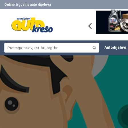
Skip
Online trgovina auto dijelova
to
content
Pretraži:
Autodijelovi