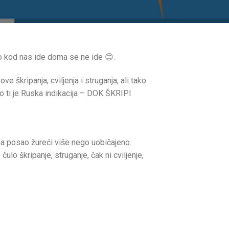
 to kod nas ide doma se ne ide 😊.
škripanja, cviljenja i struganja, ali tako
 to ti je Ruska indikacija – DOK ŠKRIPI
 na posao žureći više nego uobičajeno.
e čulo škripanje, struganje, čak ni cviljenje,