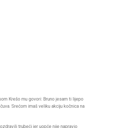
asom Krešo mu govori: Bruno jesam ti lijepo
u čuva. Srećom imaš veliku akciju kočnica na
zdravili trubeći jer uopće nije napravio