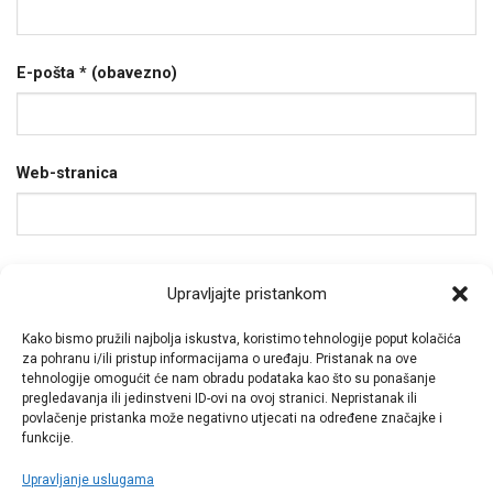
E-pošta
* (obavezno)
Web-stranica
Spremi moje ime, e-poštu i web-stranicu u ovom
Upravljajte pristankom
internet pregledniku za sljedeći put kada budem
Kako bismo pružili najbolja iskustva, koristimo tehnologije poput kolačića
komentirao.
za pohranu i/ili pristup informacijama o uređaju. Pristanak na ove
tehnologije omogućit će nam obradu podataka kao što su ponašanje
pregledavanja ili jedinstveni ID-ovi na ovoj stranici. Nepristanak ili
povlačenje pristanka može negativno utjecati na određene značajke i
funkcije.
Upravljanje uslugama