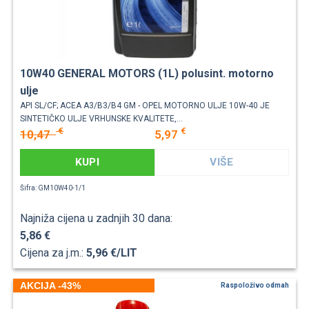
10W40 GENERAL MOTORS (1L) polusint. motorno
ulje
API SL/CF; ACEA A3/B3/B4 GM - OPEL MOTORNO ULJE 10W-40 JE
SINTETIČKO ULJE VRHUNSKE KVALITETE,...
€
€
10,47
5,97
KUPI
VIŠE
Šifra: GM10W40-1/1
Najniža cijena u zadnjih 30 dana:
5,86 €
Cijena za j.m.:
5,96 €/LIT
AKCIJA -43%
Raspoloživo odmah