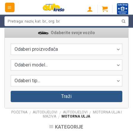
Skip
to
content
Pretraži:
Odaberite svoje vozilo
Odaberi proizvođača
Odaberi model...
Odaberi tip...
Traži
POČETNA
AUTODIJELOVI
AUTODIJELOVI
MOTORNA ULJA I
/
/
/
MAZIVA
MOTORNA ULJA
/
KATEGORIJE