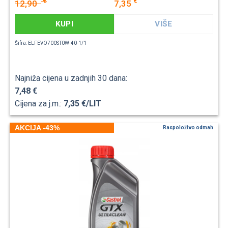
€
€
12,90
7,35
KUPI
VIŠE
Šifra: ELFEVO700ST0W-40-1/1
Najniža cijena u zadnjih 30 dana:
7,48 €
Cijena za j.m.:
7,35 €/LIT
AKCIJA -43%
Raspoloživo odmah