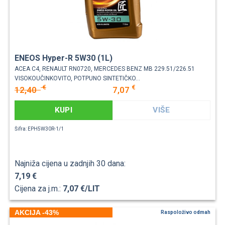
ENEOS Hyper-R 5W30 (1L)
ACEA C4, RENAULT RN0720, MERCEDES BENZ MB 229.51/226.51
VISOKOUČINKOVITO, POTPUNO SINTETIČKO...
€
€
12,40
7,07
KUPI
VIŠE
Šifra: EPH5W30R-1/1
Najniža cijena u zadnjih 30 dana:
7,19 €
Cijena za j.m.:
7,07 €/LIT
AKCIJA -43%
Raspoloživo odmah