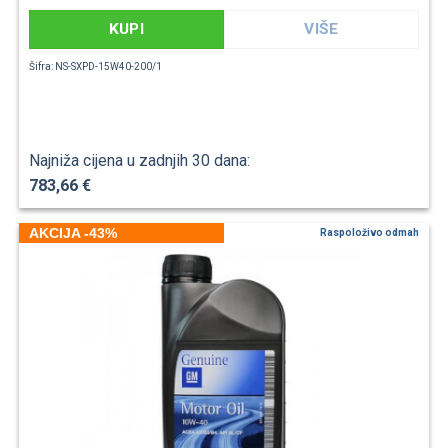
KUPI
VIŠE
Šifra: NS-SXPD-15W40-200/1
Najniža cijena u zadnjih 30 dana:
783,66 €
AKCIJA -43%
Raspoloživo odmah