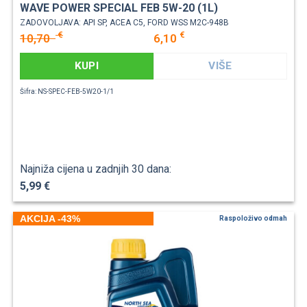
WAVE POWER SPECIAL FEB 5W-20 (1L)
ZADOVOLJAVA: API SP, ACEA C5, FORD WSS M2C-948B
€
€
10,70
6,10
KUPI
VIŠE
Šifra: NS-SPEC-FEB-5W20-1/1
Najniža cijena u zadnjih 30 dana:
5,99 €
AKCIJA -43%
Raspoloživo odmah