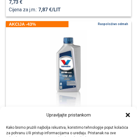
7,73 €
Cijena za j.m.:
7,87 €/LIT
AKCIJA -43%
Raspoloživo odmah
Upravljajte pristankom
10W40 Valvoline SYNPOWER (1L)
Kako bismo pružili najbolja iskustva, koristimo tehnologije poput kolačića
VRHUNSKO POTPUNO SINTETIČKO MOTORNO ULJE ZA OSOBNA
za pohranu i/ili pristup informacijama o uređaju. Pristanak na ove
VOZILA. ODLIČNA ZAŠTITA KOD POKRETANJA, ČAK...