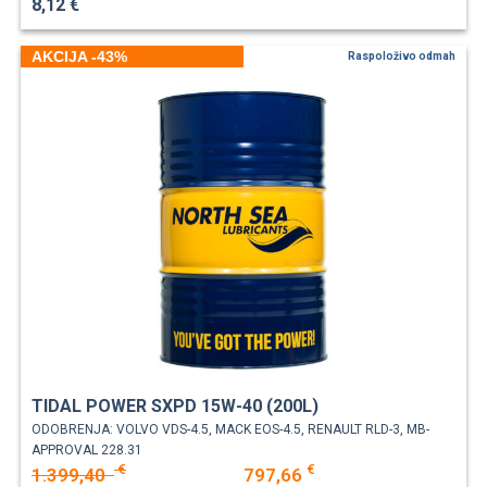
8,12 €
AKCIJA -43%
Raspoloživo odmah
TIDAL POWER SXPD 15W-40 (200L)
ODOBRENJA: VOLVO VDS-4.5, MACK EOS-4.5, RENAULT RLD-3, MB-
APPROVAL 228.31
€
€
1.399,40
797,66