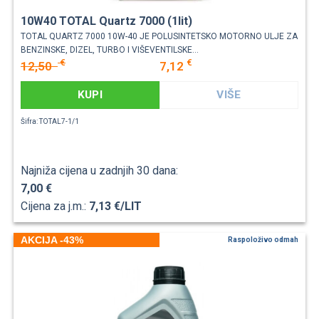
10W40 TOTAL Quartz 7000 (1lit)
TOTAL QUARTZ 7000 10W-40 JE POLUSINTETSKO MOTORNO ULJE ZA
BENZINSKE, DIZEL, TURBO I VIŠEVENTILSKE...
€
€
12,50
7,12
KUPI
VIŠE
Šifra: TOTAL7-1/1
Najniža cijena u zadnjih 30 dana:
7,00 €
Cijena za j.m.:
7,13 €/LIT
AKCIJA -43%
Raspoloživo odmah