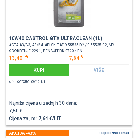
10W40 CASTROL GTX ULTRACLEAN (1L)
ACEA A3/B3, A3/B4, API SN FIAT 9.55535-D2 / 9.55535-G2, MB-
ODOBRENJE 229.1, RENAULT RN 0700 / RN...
€
€
13,40
7,64
KUPI
VIŠE
Šifra: CGTXUC10W40-1/1
Najniža cijena u zadnjih 30 dana:
7,50 €
Cijena za j.m.:
7,64 €/LIT
AKCIJA -43%
Raspoloživo odmah