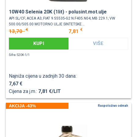
10W40 Selenia 20K (1lit) - polusint.mot.ulje
API SL/CF; ACEA A3; FIAT 9.55535-G2 N.F405.N04; MB 229.1; VW
500.00/505.00 MOTORNO ULJE SINTETSKE...
€
€
13,70
7,81
KUPI
VIŠE
Šifra: S20K-1/1
Najniža cijena u zadnjih 30 dana:
7,67 €
Cijena za j.m.:
7,81 €/LIT
AKCIJA -43%
Raspoloživo odmah