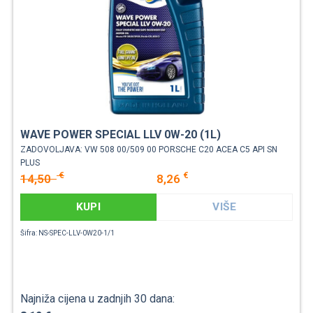
WAVE POWER SPECIAL LLV 0W-20 (1L)
ZADOVOLJAVA: VW 508 00/509 00 PORSCHE C20 ACEA C5 API SN
PLUS
€
€
14,50
8,26
KUPI
VIŠE
Šifra: NS-SPEC-LLV-0W20-1/1
Najniža cijena u zadnjih 30 dana: