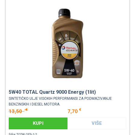
5W40 TOTAL Quartz 9000 Energy (1lit)
SINTETIČKO ULJE VISOKIH PERFORMANSI ZA PODMAZIVANJE
BENZINSKIH I DIESEL MOTORA.
€
€
13,50
7,70
KUPI
VIŠE
Šifra: TOTALQE9-1/1