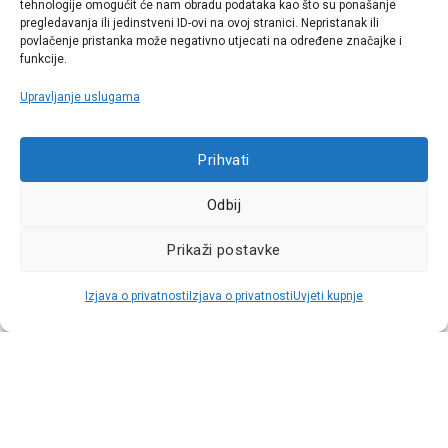
tehnologije omogućit će nam obradu podataka kao što su ponašanje
€
€
14,00
7,98
pregledavanja ili jedinstveni ID-ovi na ovoj stranici. Nepristanak ili
povlačenje pristanka može negativno utjecati na određene značajke i
KUPI
VIŠE
funkcije.
Šifra: VAL-SP10W40-1
Upravljanje uslugama
Prihvati
Najniža cijena u zadnjih 30 dana:
7,84 €
Odbij
Cijena za j.m.:
7,98 €/LIT
Prikaži postavke
AKCIJA -43%
Raspoloživo odmah
Izjava o privatnosti
Izjava o privatnosti
Uvjeti kupnje