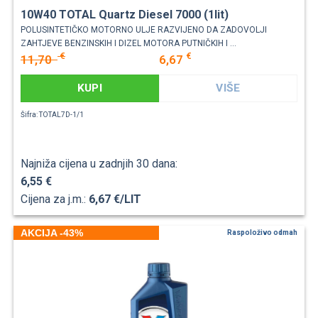
10W40 TOTAL Quartz Diesel 7000 (1lit)
POLUSINTETIČKO MOTORNO ULJE RAZVIJENO DA ZADOVOLJI
ZAHTJEVE BENZINSKIH I DIZEL MOTORA PUTNIČKIH I ...
€
€
11,70
6,67
KUPI
VIŠE
Šifra: TOTAL7D-1/1
Najniža cijena u zadnjih 30 dana:
6,55 €
Cijena za j.m.:
6,67 €/LIT
AKCIJA -43%
Raspoloživo odmah