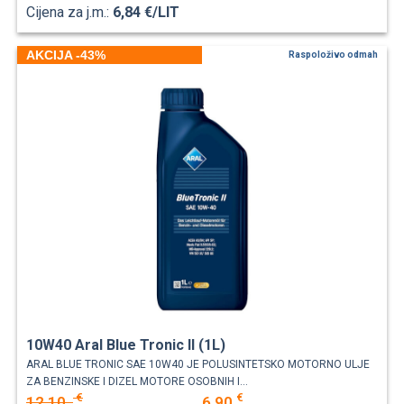
Cijena za j.m.:
6,84 €/LIT
AKCIJA -43%
Raspoloživo odmah
10W40 Aral Blue Tronic II (1L)
ARAL BLUE TRONIC SAE 10W40 JE POLUSINTETSKO MOTORNO ULJE
ZA BENZINSKE I DIZEL MOTORE OSOBNIH I...
€
€
12,10
6,90