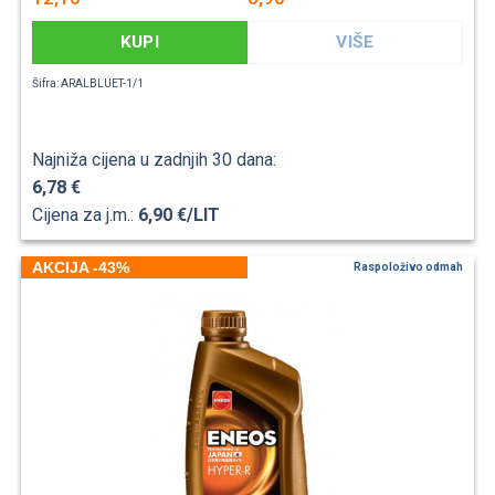
KUPI
VIŠE
Šifra: ARALBLUET-1/1
Najniža cijena u zadnjih 30 dana:
6,78 €
Cijena za j.m.:
6,90 €/LIT
AKCIJA -43%
Raspoloživo odmah