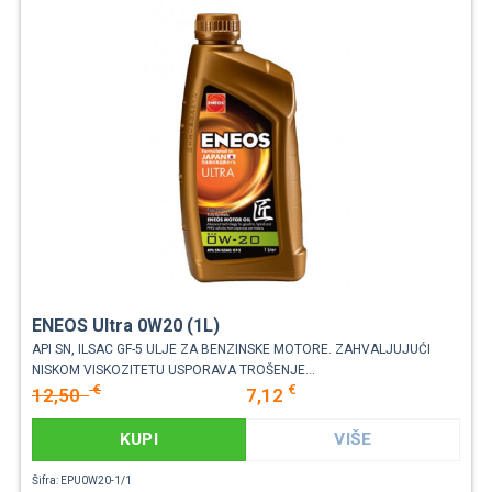
ENEOS Ultra 0W20 (1L)
API SN, ILSAC GF-5 ULJE ZA BENZINSKE MOTORE. ZAHVALJUJUĆI
NISKOM VISKOZITETU USPORAVA TROŠENJE...
€
€
12,50
7,12
KUPI
VIŠE
Šifra: EPU0W20-1/1