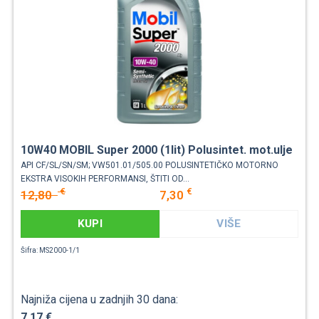
10W40 MOBIL Super 2000 (1lit) Polusintet. mot.ulje
API CF/SL/SN/SM; VW501.01/505.00 POLUSINTETIČKO MOTORNO
EKSTRA VISOKIH PERFORMANSI, ŠTITI OD...
€
€
12,80
7,30
KUPI
VIŠE
Šifra: MS2000-1/1
Najniža cijena u zadnjih 30 dana:
7,17 €