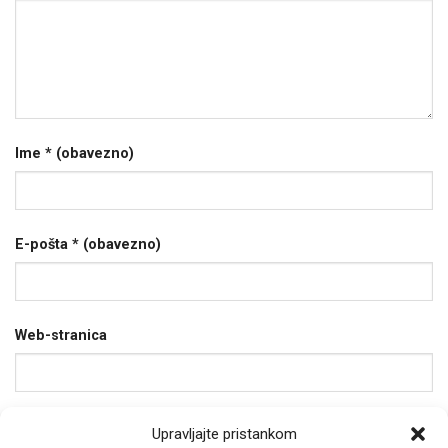
Ime
* (obavezno)
E-pošta
* (obavezno)
Web-stranica
Spremi moje ime, e-poštu i web-stranicu u ovom
Upravljajte pristankom