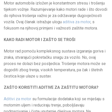
Motor automobila izložen je konstantnom stresu i trošenju
tijekom vožnje. Razumijevanje kako motori rade i što dovodi
do njihova trošenja važno je za održavanje dugovječnosti
vozila. Ovaj članak istražuje ulogu
aditiva za motor
, s
fokusom na njihovoj primjeni i važnosti zaštite motora.
KAKO RADI MOTOR I ZAŠTO SE TROŠI
Motor rad pomoću kompleksnog sustava izgaranja goriva i
zraka, stvarajući pokretačku snagu za vozilo. No, ovaj
proces ne dolazi bez posljedica. Trošenje motora može se
dogoditi zbog trenja, visokih temperatura, pa čak i štetnih
čestica koje ulaze u sustav.
ZAŠTO KORISTITI ADITIVE ZA ZAŠTITU MOTORA?
Aditivi za motor
su formulacije dodataka koji se miješaju s
motornim uljem i reduciraju trenje, poboljšavaju
podmazivanje i čiste unutarnje dijelove motora. Na