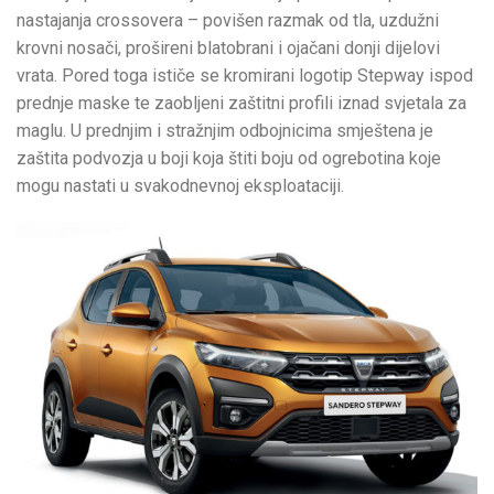
nastajanja crossovera – povišen razmak od tla, uzdužni
krovni nosači, prošireni blatobrani i ojačani donji dijelovi
vrata. Pored toga ističe se kromirani logotip Stepway ispod
prednje maske te zaobljeni zaštitni profili iznad svjetala za
maglu. U prednjim i stražnjim odbojnicima smještena je
zaštita podvozja u boji koja štiti boju od ogrebotina koje
mogu nastati u svakodnevnoj eksploataciji.