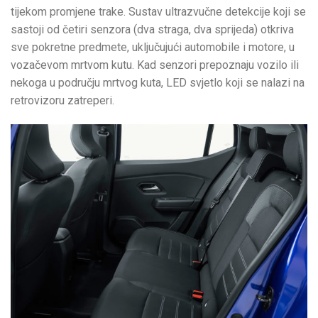
tijekom promjene trake. Sustav ultrazvučne detekcije koji se
sastoji od četiri senzora (dva straga, dva sprijeda) otkriva
sve pokretne predmete, uključujući automobile i motore, u
vozačevom mrtvom kutu. Kad senzori prepoznaju vozilo ili
nekoga u području mrtvog kuta, LED svjetlo koji se nalazi na
retrovizoru zatreperi.