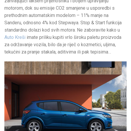
zahvaljujući lakšem prijenosniku i boljem upravljanju
motorom, dok su emisije CO2 smanjene u usporedbi s
prethodnim automatskim modelom – 11% manje na
Sanderu, odnosno 4% kod Stepwaya. Stop & Start funkcija
standardno dolazi kod svih motora. Ne zaboravite kako u
Auto Kreši
imate priliku kupiti vrlo široku paletu proizvoda
za održavanje vozila, bilo da je riječ o kozmetici, uljima,
tekućini za pranje stakala, aditivima ili pak tepisima…