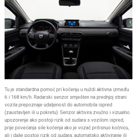
Tu je standardna pomoć pri kočenju u nuždi aktivna između
6 i 168 km/h. Radarski senzor smješten na prednjoj strani
vozila prepoznaje udaljenost do automobila ispred
(zaustavljen ili u pokretu). Senzor aktivira zvučno i vizualno
upozorenje ako postoji rizik od sudara s vozilom ispred,
prije povećanja sile kočenja ako je vozač pritisnuo kočnicu,
ali i dalje postoji rizik od sudara; automatsko aktiviranje ili