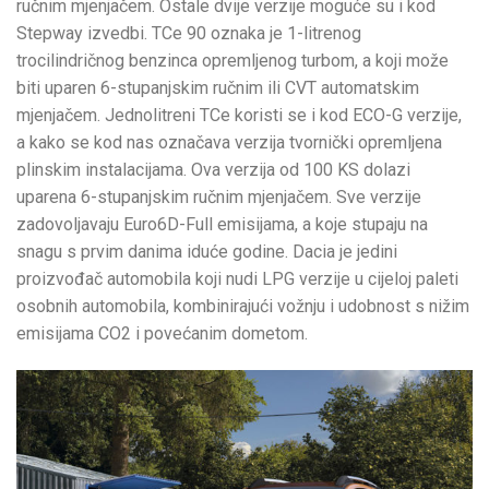
ručnim mjenjačem. Ostale dvije verzije moguće su i kod
Stepway izvedbi. TCe 90 oznaka je 1-litrenog
trocilindričnog benzinca opremljenog turbom, a koji može
biti uparen 6-stupanjskim ručnim ili CVT automatskim
mjenjačem. Jednolitreni TCe koristi se i kod ECO-G verzije,
a kako se kod nas označava verzija tvornički opremljena
plinskim instalacijama. Ova verzija od 100 KS dolazi
uparena 6-stupanjskim ručnim mjenjačem. Sve verzije
zadovoljavaju Euro6D-Full emisijama, a koje stupaju na
snagu s prvim danima iduće godine. Dacia je jedini
proizvođač automobila koji nudi LPG verzije u cijeloj paleti
osobnih automobila, kombinirajući vožnju i udobnost s nižim
emisijama CO2 i povećanim dometom.