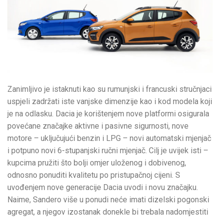
Zanimljivo je istaknuti kao su rumunjski i francuski stručnjaci
uspjeli zadržati iste vanjske dimenzije kao i kod modela koji
je na odlasku. Dacia je korištenjem nove platformi osigurala
povećane značajke aktivne i pasivne sigurnosti, nove
motore – uključujući benzin i LPG – novi automatski mjenjač
i potpuno novi 6-stupanjski ručni mjenjač. Cilj je uvijek isti –
kupcima pružiti što bolji omjer uloženog i dobivenog,
odnosno ponuditi kvalitetu po pristupačnoj cijeni. S
uvođenjem nove generacije Dacia uvodi i novu značajku.
Naime, Sandero više u ponudi neće imati dizelski pogonski
agregat, a njegov izostanak donekle bi trebala nadomjestiti