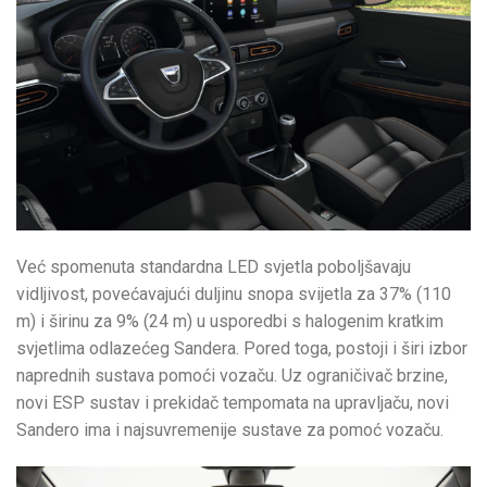
Već spomenuta standardna LED svjetla poboljšavaju
vidljivost, povećavajući duljinu snopa svijetla za 37% (110
m) i širinu za 9% (24 m) u usporedbi s halogenim kratkim
svjetlima odlazećeg Sandera. Pored toga, postoji i širi izbor
naprednih sustava pomoći vozaču. Uz ograničivač brzine,
novi ESP sustav i prekidač tempomata na upravljaču, novi
Sandero ima i najsuvremenije sustave za pomoć vozaču.