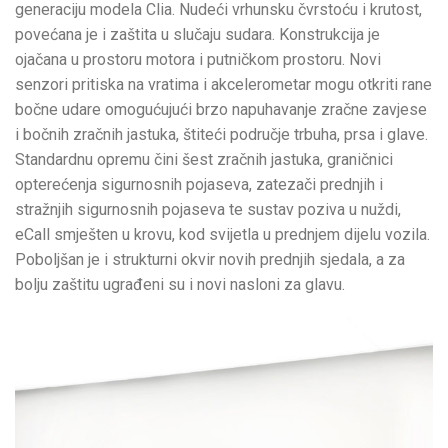
generaciju modela Clia. Nudeći vrhunsku čvrstoću i krutost,
povećana je i zaštita u slučaju sudara. Konstrukcija je
ojačana u prostoru motora i putničkom prostoru. Novi
senzori pritiska na vratima i akcelerometar mogu otkriti rane
bočne udare omogućujući brzo napuhavanje zračne zavjese
i bočnih zračnih jastuka, štiteći područje trbuha, prsa i glave.
Standardnu opremu čini šest zračnih jastuka, graničnici
opterećenja sigurnosnih pojaseva, zatezači prednjih i
stražnjih sigurnosnih pojaseva te sustav poziva u nuždi,
eCall smješten u krovu, kod svijetla u prednjem dijelu vozila.
Poboljšan je i strukturni okvir novih prednjih sjedala, a za
bolju zaštitu ugrađeni su i novi nasloni za glavu.