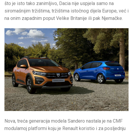
što je isto tako zanimljivo, Dacia nije uspjela samo na
siromašnijim tržištima, tržištima istočnog dijela Europe, već i
na onim zapadnim poput Velike Britanije ili pak Njemačke.
Nova, treća generacija modela Sandero nastala je na CMF
modularnoj platformi koju je Renault koristio i za posljednju