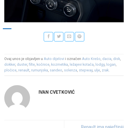
Ovaj unos je objavljen u
Auto dijelovi
i označen
Auto Krešo
,
dacia
,
disk
,
dokker
,
duster
,
filte
,
kočnice
,
kozmetika
,
ležajevi kotača
,
lodgy
,
logan
,
pločice
,
renault
,
rumunjska
,
sandeo
,
solenza
,
stepway
,
ulje
,
zrak
.
IVAN CVETKOVIĆ
Renault ima najjeftiniji