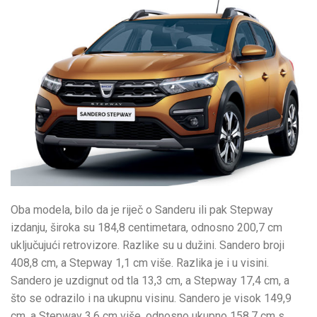
Oba modela, bilo da je riječ o Sanderu ili pak Stepway
izdanju, široka su 184,8 centimetara, odnosno 200,7 cm
uključujući retrovizore. Razlike su u dužini. Sandero broji
408,8 cm, a Stepway 1,1 cm više. Razlika je i u visini.
Sandero je uzdignut od tla 13,3 cm, a Stepway 17,4 cm, a
što se odrazilo i na ukupnu visinu. Sandero je visok 149,9
cm, a Stepway 3,6 cm više, odnosno ukupno 158,7 cm s