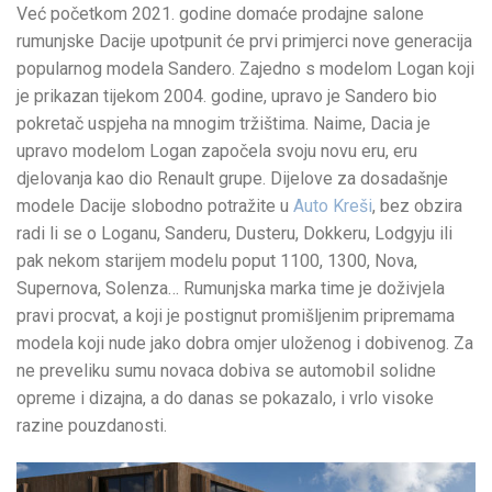
Već početkom 2021. godine domaće prodajne salone
rumunjske Dacije upotpunit će prvi primjerci nove generacija
popularnog modela Sandero. Zajedno s modelom Logan koji
je prikazan tijekom 2004. godine, upravo je Sandero bio
pokretač uspjeha na mnogim tržištima. Naime, Dacia je
upravo modelom Logan započela svoju novu eru, eru
djelovanja kao dio Renault grupe. Dijelove za dosadašnje
modele Dacije slobodno potražite u
Auto Kreši
, bez obzira
radi li se o Loganu, Sanderu, Dusteru, Dokkeru, Lodgyju ili
pak nekom starijem modelu poput 1100, 1300, Nova,
Supernova, Solenza… Rumunjska marka time je doživjela
pravi procvat, a koji je postignut promišljenim pripremama
modela koji nude jako dobra omjer uloženog i dobivenog. Za
ne preveliku sumu novaca dobiva se automobil solidne
opreme i dizajna, a do danas se pokazalo, i vrlo visoke
razine pouzdanosti.