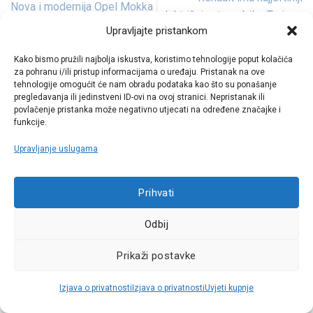
Nova i modernija Opel Mokka
električni automobil – Twingo
kreće od 135 tisuća kuna
Upravljajte pristankom
Z.E.
Kako bismo pružili najbolja iskustva, koristimo tehnologije poput kolačića
za pohranu i/ili pristup informacijama o uređaju. Pristanak na ove
Odgovori
tehnologije omogućit će nam obradu podataka kao što su ponašanje
pregledavanja ili jedinstveni ID-ovi na ovoj stranici. Nepristanak ili
Vaša adresa e-pošte neće biti objavljena.
Obavezna polja su
povlačenje pristanka može negativno utjecati na određene značajke i
označena sa
* (obavezno)
funkcije.
Komentar
* (obavezno)
Upravljanje uslugama
Prihvati
Odbij
Prikaži postavke
Ime
* (obavezno)
Izjava o privatnosti
Izjava o privatnosti
Uvjeti kupnje