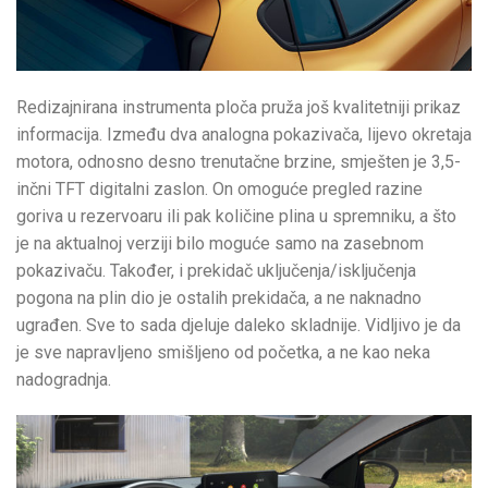
Redizajnirana instrumenta ploča pruža još kvalitetniji prikaz
informacija. Između dva analogna pokazivača, lijevo okretaja
motora, odnosno desno trenutačne brzine, smješten je 3,5-
inčni TFT digitalni zaslon. On omoguće pregled razine
goriva u rezervoaru ili pak količine plina u spremniku, a što
je na aktualnoj verziji bilo moguće samo na zasebnom
pokazivaču. Također, i prekidač uključenja/isključenja
pogona na plin dio je ostalih prekidača, a ne naknadno
ugrađen. Sve to sada djeluje daleko skladnije. Vidljivo je da
je sve napravljeno smišljeno od početka, a ne kao neka
nadogradnja.