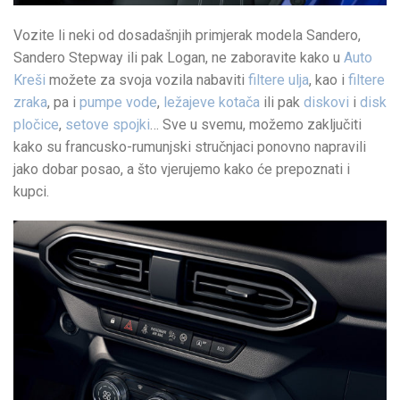
Vozite li neki od dosadašnjih primjerak modela Sandero,
Sandero Stepway ili pak Logan, ne zaboravite kako u
Auto
Kreši
možete za svoja vozila nabaviti
filtere ulja
, kao i
filtere
zraka
, pa i
pumpe vode
,
ležajeve kotača
ili pak
diskovi
i
disk
pločice
,
setove spojki
… Sve u svemu, možemo zaključiti
kako su francusko-rumunjski stručnjaci ponovno napravili
jako dobar posao, a što vjerujemo kako će prepoznati i
kupci.