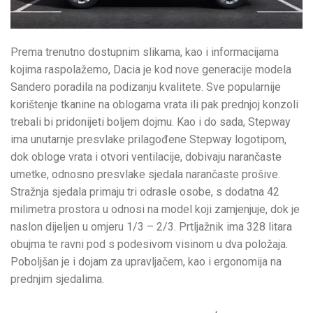
Prema trenutno dostupnim slikama, kao i informacijama
kojima raspolažemo, Dacia je kod nove generacije modela
Sandero poradila na podizanju kvalitete. Sve popularnije
korištenje tkanine na oblogama vrata ili pak prednjoj konzoli
trebali bi pridonijeti boljem dojmu. Kao i do sada, Stepway
ima unutarnje presvlake prilagođene Stepway logotipom,
dok obloge vrata i otvori ventilacije, dobivaju narančaste
umetke, odnosno presvlake sjedala narančaste prošive.
Stražnja sjedala primaju tri odrasle osobe, s dodatna 42
milimetra prostora u odnosi na model koji zamjenjuje, dok je
naslon dijeljen u omjeru 1/3 – 2/3. Prtljažnik ima 328 litara
obujma te ravni pod s podesivom visinom u dva položaja.
Poboljšan je i dojam za upravljačem, kao i ergonomija na
prednjim sjedalima.