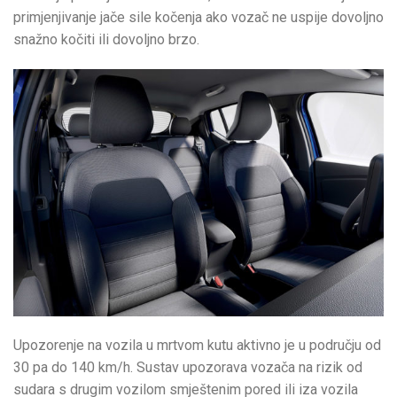
primjenjivanje jače sile kočenja ako vozač ne uspije dovoljno
snažno kočiti ili dovoljno brzo.
Upozorenje na vozila u mrtvom kutu aktivno je u području od
30 pa do 140 km/h. Sustav upozorava vozača na rizik od
sudara s drugim vozilom smještenim pored ili iza vozila