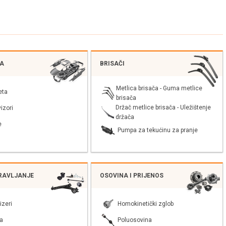
JA
BRISAČI
Metlica brisača - Guma metlice
eta
brisača
Držač metlice brisača - Uležištenje
izori
držača
e
Pumpa za tekućinu za pranje
PRAVLJANJE
OSOVINA I PRIJENOS
izeri
Homokinetički zglob
a
Poluosovina