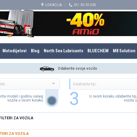
LOKACIJA
01/ 30 30 300
Motodijelovi
Blog
North Sea Lubricants
BLUECHEM
M8 Solution
Odaberite svoje vozilo
3
rite model i godinu vašeg
U ovom koraku odaberite tip
vozila u ovom koraku
vozila 
FILTERI ZA VOZILA
LTERI ZA VOZILA