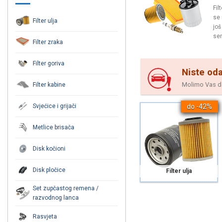
Fil
se 
Filter ulja
još
ser
Filter zraka
Filter goriva
Niste oda
Molimo Vas da 
Filter kabine
do -42%
Svjećice i grijači
Metlice brisača
Disk kočioni
Disk pločice
Filter ulja
Set zupčastog remena /
razvodnog lanca
Rasvjeta