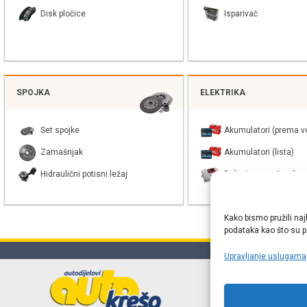
Disk pločice
Isparivač
SPOJKA
ELEKTRIKA
Set spojke
Akumulatori (prema vo
Zamašnjak
Akumulatori (lista)
Hidraulični potisni ležaj
Balast xenon žarulje
Kako bismo pružili naj
podataka kao što su po
Upravljanje uslugama
Online web
proizvođača r