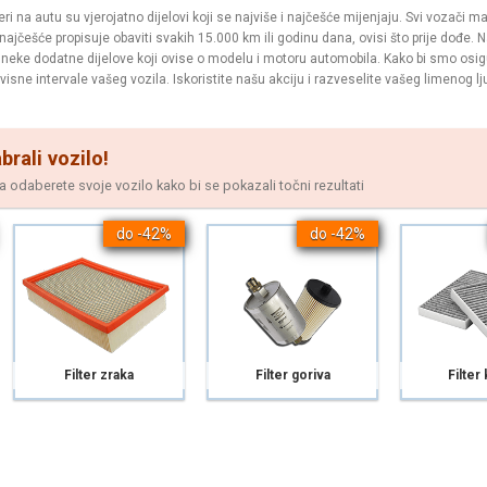
teri na autu su vjerojatno dijelovi koji se najviše i najčešće mijenjaju. Svi vozači
najčešće propisuje obaviti svakih 15.000 km ili godinu dana, ovisi što prije dođe. 
 neke dodatne dijelove koji ovise o modelu i motoru automobila. Kako bi smo osig
visne intervale vašeg vozila. Iskoristite našu akciju i razveselite vašeg limenog l
brali vozilo!
odaberete svoje vozilo kako bi se pokazali točni rezultati
do -42%
do -42%
Filter zraka
Filter goriva
Filter