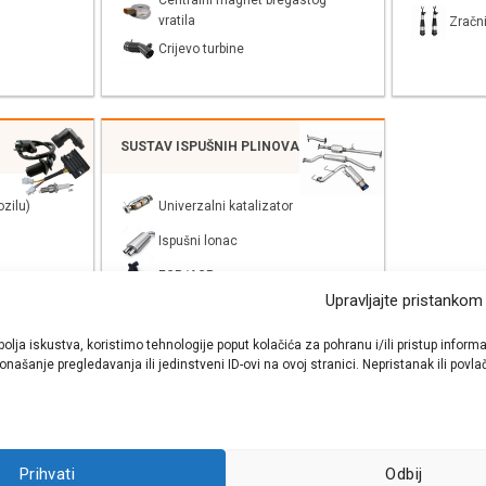
Centralni magnet bregastog
vratila
Zračni
Crijevo turbine
SUSTAV ISPUŠNIH PLINOVA
zilu)
Univerzalni katalizator
Ispušni lonac
EGR/AGR
Upravljajte pristankom
bolja iskustva, koristimo tehnologije poput kolačića za pohranu i/ili pristup inf
našanje pregledavanja ili jedinstveni ID-ovi na ovoj stranici. Nepristanak ili pov
shop autodijelova
- Auto Krešo - preko 200 svjetski poznatih i prizna
Prihvati
Odbij
ezervnih dijelova za sve vrste i tipove osobnih i lakih teretnih vozila.