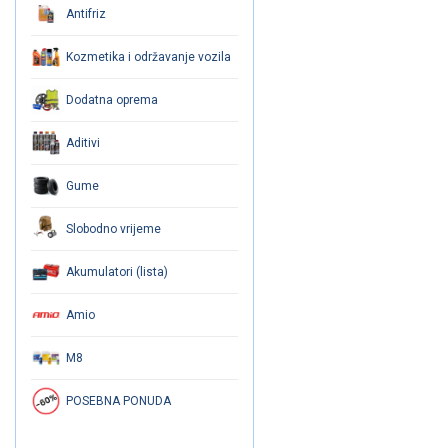
Antifriz
Kozmetika i održavanje vozila
Dodatna oprema
Aditivi
Gume
Slobodno vrijeme
Akumulatori (lista)
Amio
M8
POSEBNA PONUDA