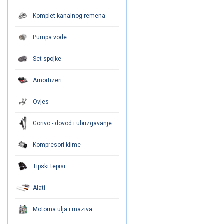
Komplet kanalnog remena
Pumpa vode
Set spojke
Amortizeri
Ovjes
Gorivo - dovod i ubrizgavanje
Kompresori klime
Tipski tepisi
Alati
Motorna ulja i maziva