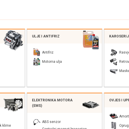
ULJE I ANTIFRIZ
KAROSERI
Antifriz
Rasvj
Motorna ulja
Retrov
Mask
ELEKTRONIKA MOTORA
OVJES I U
(EMS)
Amort
ABS senzor
k klime
Oprug