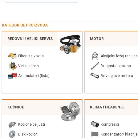
KATEGORIJE PROIZVODA
REDOVNI I VELIKI SERVIS
MOTOR
Filteri za vozila
Aksijalni ležaj radilice
Veliki servis
Bregasta osovina
Akumulatori (lista)
Brtva glave motora
KOČNICE
KLIMA I HLAĐENJE
Kočione čeljusti
Kompresor
Disk kočioni
Kondenzator/ hladnja