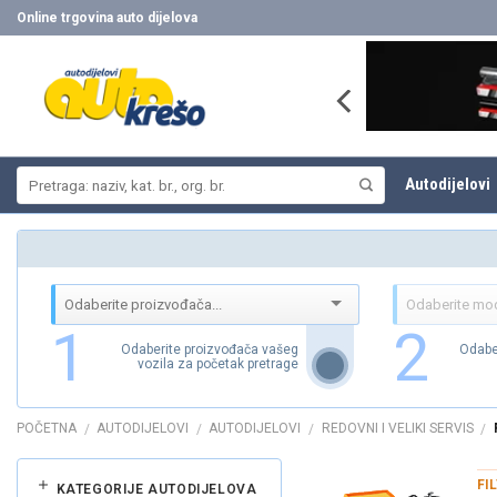
Skip
Online trgovina auto dijelova
to
content
Pretraži:
Autodijelovi
1
2
Odaberite proizvođača vašeg
Odabe
vozila za početak pretrage
POČETNA
AUTODIJELOVI
AUTODIJELOVI
REDOVNI I VELIKI SERVIS
/
/
/
/
FI
KATEGORIJE AUTODIJELOVA