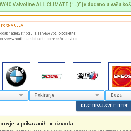
W40 Valvoline ALL CLIMATE (1L)” je dodano u vašu koš
TORNA ULJA
odabir adekvatnog ulja za veše vozilo posjetite:
ps://www.northsealubricants.com/en/oil-advisor
Pakiranje
Baza
RESETIRAJ SVE FILTERE
rovjera prikazanih proizvoda