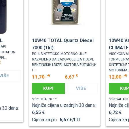
 L
10W40 TOTAL Quartz Diesel
10W40 Va
 API
7000 (1lit)
CLIMATE 
IFICATION
POLUSINTETIČKO MOTORNO ULJE
VISOKOKVA
PI...
RAZVIJENO DA ZADOVOLJI ZAHTJEVE
FORMULIRA
€
BENZINSKIH I DIZEL MOTORA PUTNIČKIH
SINTETIČKE
I ...
MOTORIMA..
VIŠE
€
€
€
11,70
6,67
12,00
KUPI
VIŠE
KUP
Šifra: TOTAL7D-1/1
Šifra: VAL-AC
Najniža cijena u zadnjih 30 dana:
Najniža ci
h 30 dana:
6,55 €
6,72 €
Cijena za j.m.:
6,67 €/LIT
Cijena za 