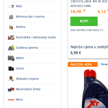
ZADOVOLJAVA: API SP, ACE
WSS M2C-948B
Alati
€
10,70
6,10
Motorna ulja i maziva
KUPI
Antifriz
Šifra: NS-SPEC-FEB-5W20-1/1
Kozmetika i održavanje vozila
Najniža cijena u zadnji
Dodatna oprema
5,99 €
Aditivi
AKCIJA -43%
Rasp
Gume
Slobodno vrijeme
Akumulatori (lista)
Amio