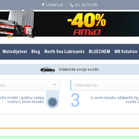
LOKACIJA
01/ 30 30 300
Motodijelovi
Blog
North Sea Lubricants
BLUECHEM
M8 Solution
Odaberite svoje vozilo
3
rite model i godinu vašeg
U ovom koraku odaberite tip
vozila u ovom koraku
vozila 