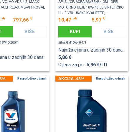
 VOLVO VDS-4.5, MACK
API SL/CF; ACEA A3/B3/B4 GM - OPEL
ENAULT RLD-3, MB-APPROVAL
MOTORNO ULJE 10W-40 JE SINTETIČKO
ULJE VRHUNSKE KVALITETE,...
€
€
€
€
0
797,66
10,47
5,97
I
VIŠE
KUPI
VIŠE
D-15W40-200/1
Šifra: GM10W40-1/1
Najniža cijena u zadnjih 30 dana:
jena u zadnjih 30 dana:
5,86 €
Cijena za j.m.:
5,96 €/LIT
43%
AKCIJA -43%
Raspoloživo odmah
Raspoloživo odmah