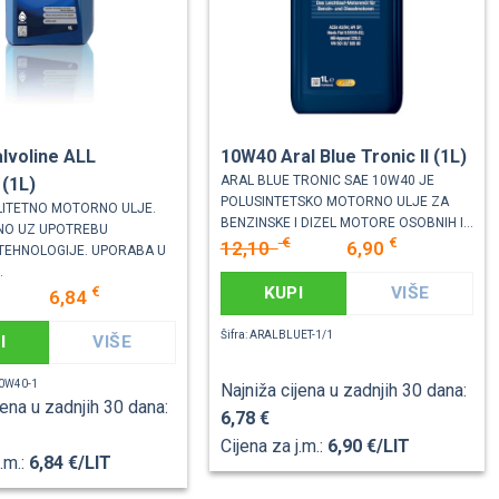
lvoline ALL
10W40 Aral Blue Tronic II (1L)
ARAL BLUE TRONIC SAE 10W40 JE
(1L)
POLUSINTETSKO MOTORNO ULJE ZA
LITETNO MOTORNO ULJE.
BENZINSKE I DIZEL MOTORE OSOBNIH I...
NO UZ UPOTREBU
€
€
12,10
6,90
 TEHNOLOGIJE. UPORABA U
.
KUPI
VIŠE
€
6,84
Šifra: ARALBLUET-1/1
I
VIŠE
10W40-1
Najniža cijena u zadnjih 30 dana:
jena u zadnjih 30 dana:
6,78 €
Cijena za j.m.:
6,90 €/LIT
j.m.:
6,84 €/LIT