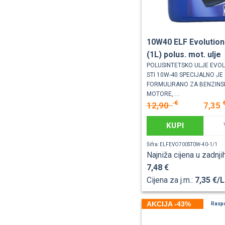
10W40 ELF Evolution
(1L) polus. mot. ulje
POLUSINTETSKO ULJE EVOL
STI 10W-40 SPECIJALNO JE
FORMULIRANO ZA BENZINSK
MOTORE, ...
€
12,90
7,35
KUPI
Šifra: ELFEVO700ST0W-40-1/1
Najniža cijena u zadnji
7,48 €
Cijena za j.m.:
7,35 €/L
AKCIJA -43%
Rasp