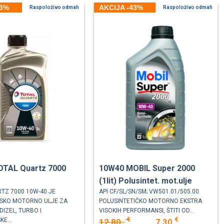
43%
AKCIJA -43%
Raspoloživo odmah
Raspoloživo odmah
OTAL Quartz 7000
10W40 MOBIL Super 2000
(1lit) Polusintet. mot.ulje
TZ 7000 10W-40 JE
API CF/SL/SN/SM; VW501.01/505.00
TSKO MOTORNO ULJE ZA
POLUSINTETIČKO MOTORNO EKSTRA
DIZEL, TURBO I
VISOKIH PERFORMANSI, ŠTITI OD...
€
€
KE...
12,80
7,30