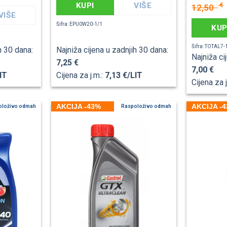
KUPI
VIŠE
€
12,50
VIŠE
Šifra: EPU0W20-1/1
KUP
Šifra: TOTAL7-
h 30 dana:
Najniža cijena u zadnjih 30 dana:
Najniža ci
7,25 €
7,00 €
IT
Cijena za j.m.:
7,13 €/LIT
Cijena za 
AKCIJA -43%
AKCIJA -
oloživo odmah
Raspoloživo odmah