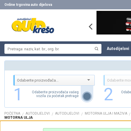
Skip
Online trgovina auto dijelova
to
content
Pretraži:
Autodijelovi
1
2
Odaberite proizvođača vašeg
Odabe
vozila za početak pretrage
POČETNA
AUTODIJELOVI
AUTODIJELOVI
MOTORNA ULJA I MAZIVA
/
/
/
/
MOTORNA ULJA