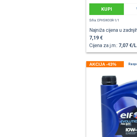
KUPI
Šifra: EPH5W30R-1/1
Najniža cijena u zadnji
7,19 €
Cijena za j.m.:
7,07 €/L
AKCIJA -43%
Rasp