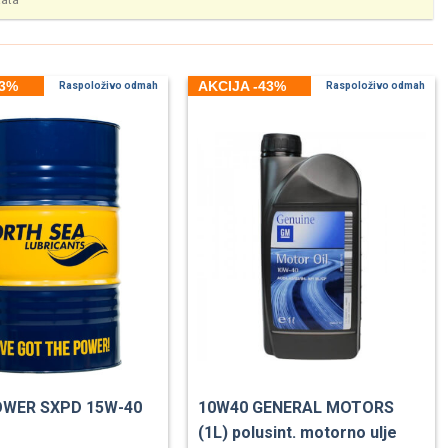
tata
43%
AKCIJA -43%
Raspoloživo odmah
Raspoloživo odmah
OWER SXPD 15W-40
10W40 GENERAL MOTORS
(1L) polusint. motorno ulje