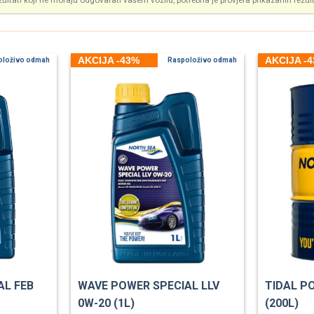
zultati koji ne moraju odgovarati vašem vozilu, potrebna je provjera prikazanih rezul
AKCIJA -43%
AKCIJA -
oloživo odmah
Raspoloživo odmah
AL FEB
WAVE POWER SPECIAL LLV
TIDAL P
0W-20 (1L)
(200L)