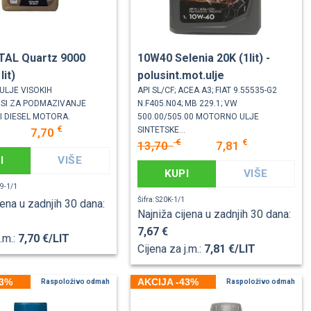
TAL Quartz 9000
10W40 Selenia 20K (1lit) -
lit)
polusint.mot.ulje
ULJE VISOKIH
API SL/CF; ACEA A3; FIAT 9.55535-G2
SI ZA PODMAZIVANJE
N.F405.N04; MB 229.1; VW
 I DIESEL MOTORA.
500.00/505.00 MOTORNO ULJE
€
SINTETSKE...
7,70
€
€
13,70
7,81
I
VIŠE
KUPI
VIŠE
E9-1/1
Šifra: S20K-1/1
jena u zadnjih 30 dana:
Najniža cijena u zadnjih 30 dana:
7,67 €
j.m.:
7,70 €/LIT
Cijena za j.m.:
7,81 €/LIT
43%
AKCIJA -43%
Raspoloživo odmah
Raspoloživo odmah