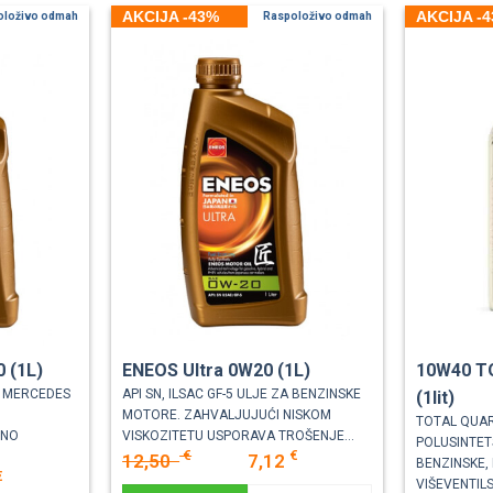
AKCIJA -43%
AKCIJA -
oloživo odmah
Raspoloživo odmah
 (1L)
ENEOS Ultra 0W20 (1L)
10W40 T
, MERCEDES
API SN, ILSAC GF-5 ULJE ZA BENZINSKE
(1lit)
MOTORE. ZAHVALJUJUĆI NISKOM
TOTAL QUAR
UNO
VISKOZITETU USPORAVA TROŠENJE...
POLUSINTE
€
€
12,50
7,12
BENZINSKE, 
€
VIŠEVENTILS