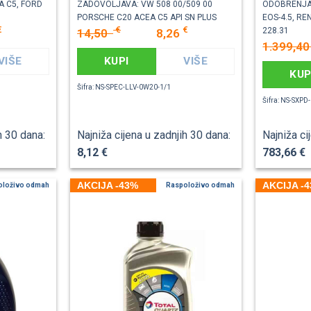
A C5, FORD
ZADOVOLJAVA: VW 508 00/509 00
ODOBRENJA:
PORSCHE C20 ACEA C5 API SN PLUS
EOS-4.5, R
€
€
€
228.31
14,50
8,26
1.399,4
VIŠE
KUPI
VIŠE
KUP
Šifra: NS-SPEC-LLV-0W20-1/1
Šifra: NS-SXP
h 30 dana:
Najniža cijena u zadnjih 30 dana:
Najniža ci
8,12 €
783,66 €
AKCIJA -43%
AKCIJA -
oloživo odmah
Raspoloživo odmah