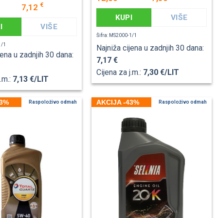
€
7,12
KUPI
VIŠE
I
VIŠE
Šifra: MS2000-1/1
1/1
Najniža cijena u zadnjih 30 dana:
jena u zadnjih 30 dana:
7,17 €
Cijena za j.m.:
7,30 €/LIT
j.m.:
7,13 €/LIT
43%
AKCIJA -43%
Raspoloživo odmah
Raspoloživo odmah