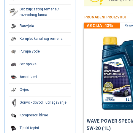
Prikazuju se re
Set zupčastog remena /
razvodnog lanca
PRONAĐENI PROIZVODI
AKCIJA -43%
Rasvjeta
Rasp
Komplet kanalnog remena
Pumpa vode
Set spojke
Amortizeri
Ovjes
Gorivo - dovod i ubrizgavanje
Kompresori klime
WAVE POWER SPECI
5W-20 (1L)
Tipski tepisi