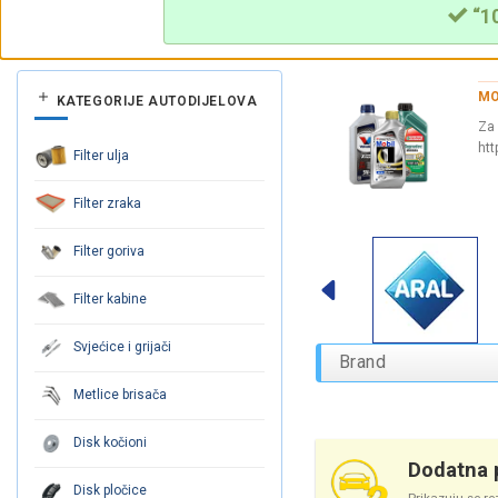
“10
MO
KATEGORIJE AUTODIJELOVA
Za 
htt
Filter ulja
Filter zraka
Filter goriva
Filter kabine
Svjećice i grijači
Brand
Metlice brisača
Disk kočioni
Dodatna p
Disk pločice