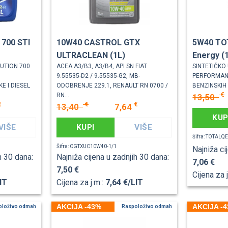
 700 STI
10W40 CASTROL GTX
5W40 TO
ULTRACLEAN (1L)
Energy (1
UTION 700
ACEA A3/B3, A3/B4, API SN FIAT
SINTETIČKO 
9.55535-D2 / 9.55535-G2, MB-
PERFORMAN
E I DIESEL
ODOBRENJE 229.1, RENAULT RN 0700 /
BENZINSKIH
€
RN...
13,50
€
€
€
13,40
7,64
KUP
VIŠE
KUPI
VIŠE
Šifra: TOTALQ
Šifra: CGTXUC10W40-1/1
Najniža ci
h 30 dana:
Najniža cijena u zadnjih 30 dana:
7,06 €
7,50 €
Cijena za 
IT
Cijena za j.m.:
7,64 €/LIT
AKCIJA -43%
AKCIJA -
oloživo odmah
Raspoloživo odmah