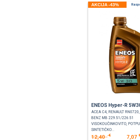
AKCIJA -43%
Rasp
ENEOS Hyper-R 5W30
ACEA C4, RENAULT RN0720
BENZ MB 229.51/226.51
VISOKOUČINKOVITO, POTP
SINTETIČKO...
€
12,40
7,07