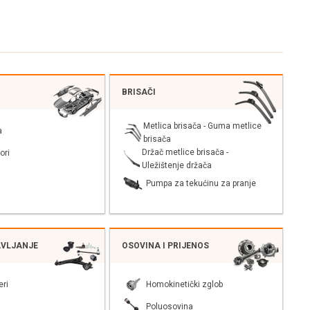
BRISAČI
Metlica brisača - Guma metlice
a
brisača
Držač metlice brisača -
ori
Uležištenje držača
Pumpa za tekućinu za pranje
AVLJANJE
OSOVINA I PRIJENOS
eri
Homokinetički zglob
Poluosovina