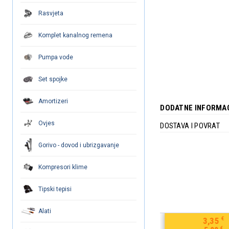
Rasvjeta
Komplet kanalnog remena
Pumpa vode
Set spojke
Amortizeri
DODATNE INFORMA
Ovjes
DOSTAVA I POVRAT
Gorivo - dovod i ubrizgavanje
Kompresori klime
Tipski tepisi
Alati
€
3,35
4,96
€