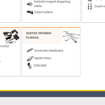
Centralni magnet bregastog
vratila
Zračni o
Crijevo turbine
SUSTAV ISPUŠNIH
PLINOVA
vozilu)
Univerzalni katalizator
Ispušni lonac
e
EGR/AGR