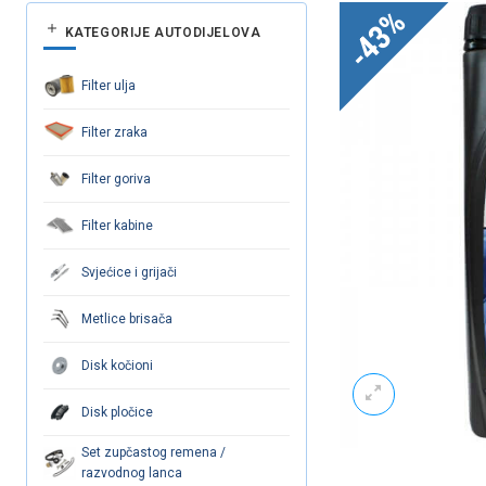
-43%
KATEGORIJE AUTODIJELOVA
Filter ulja
Filter zraka
Filter goriva
Filter kabine
Svjećice i grijači
Metlice brisača
Disk kočioni
Disk pločice
Set zupčastog remena /
razvodnog lanca