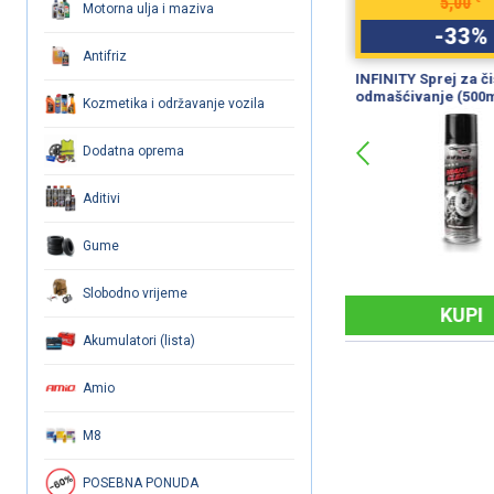
5,00
7,40
Motorna ulja i maziva
-
33
%
-
33
Antifriz
em
INFINITY Sprej za čišćenje i
TRW Sredstvo za 
odmašćivanje (500ml)
kočnica/spojki
Kozmetika i održavanje vozila
Dodatna oprema
Aditivi
Gume
Slobodno vrijeme
KUPI
KUP
Akumulatori (lista)
Amio
M8
POSEBNA PONUDA