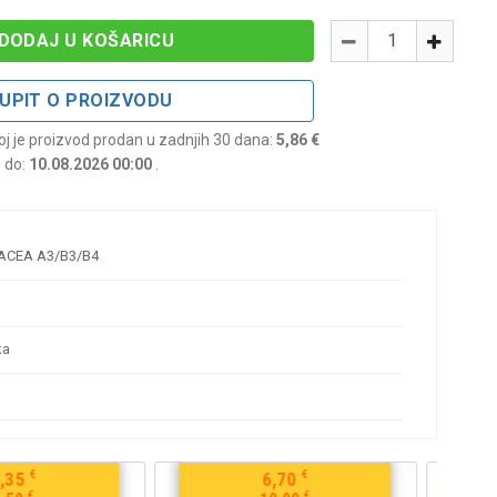
Količina
-
+
DODAJ U KOŠARICU
UPIT O PROIZVODU
joj je proizvod prodan u zadnjih 30 dana:
5,86 €
e do:
10.08.2026 00:00
.
 ACEA A3/B3/B4
ka
€
€
6,70
8,04
€
€