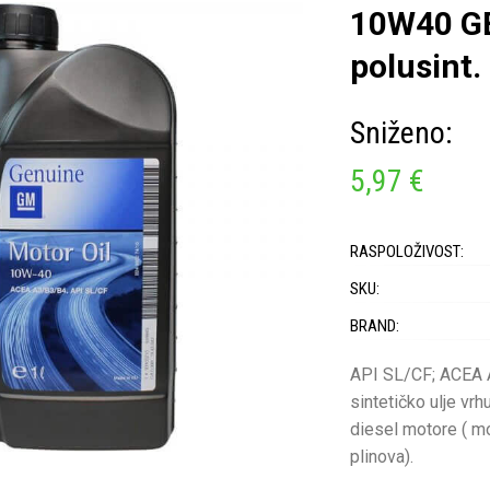
10W40 G
polusint.
Sniženo:
5,97 €
RASPOLOŽIVOST:
SKU:
BRAND:
API SL/CF; ACEA
sintetičko ulje vrh
diesel motore ( mo
plinova).