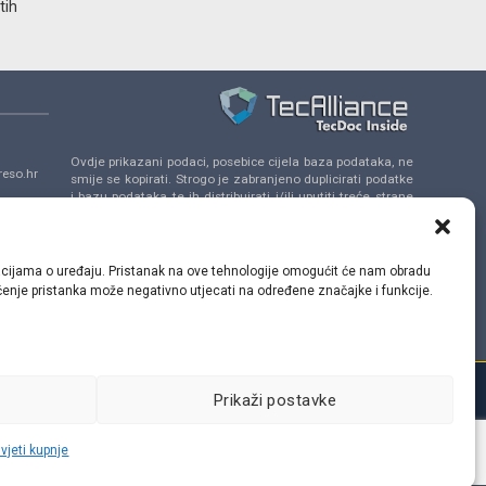
tih
Ovdje prikazani podaci, posebice cijela baza podataka, ne
eso.hr
smije se kopirati. Strogo je zabranjeno duplicirati podatke
i bazu podataka te ih distribuirati i/ili uputiti treće strane
da se uključe u takve aktivnosti bez prethodne
a 14,
suglasnosti TecAlliance.
ormacijama o uređaju. Pristanak na ove tehnologije omogućit će nam obradu
lačenje pristanka može negativno utjecati na određene značajke i funkcije.
Prikaži postavke
vjeti kupnje