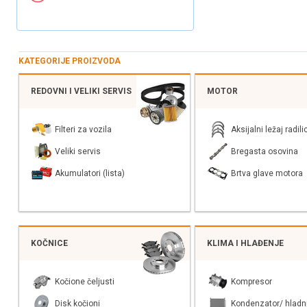
KATEGORIJE PROIZVODA
REDOVNI I VELIKI SERVIS
MOTOR
Filteri za vozila
Aksijalni ležaj radili
Veliki servis
Bregasta osovina
Akumulatori (lista)
Brtva glave motora
KOČNICE
KLIMA I HLAĐENJE
Kočione čeljusti
Kompresor
Disk kočioni
Kondenzator/ hladn