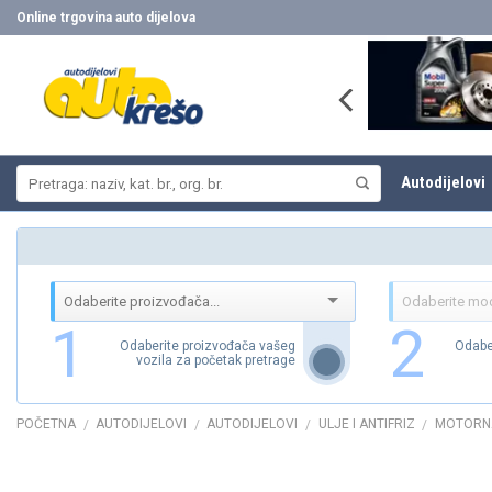
Skip
Online trgovina auto dijelova
to
content
Pretraži:
Autodijelovi
1
2
Odaberite proizvođača vašeg
Odabe
vozila za početak pretrage
POČETNA
AUTODIJELOVI
AUTODIJELOVI
ULJE I ANTIFRIZ
MOTORN
/
/
/
/