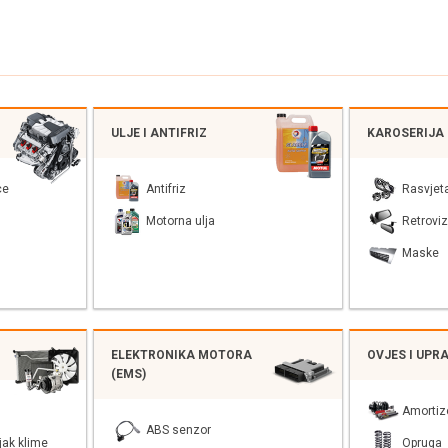
ULJE I ANTIFRIZ
KAROSERIJA
ce
Antifriz
Rasvjet
Motorna ulja
Retroviz
Maske
ELEKTRONIKA MOTORA
OVJES I UPR
(EMS)
Amortiz
ABS senzor
jak klime
Opruga