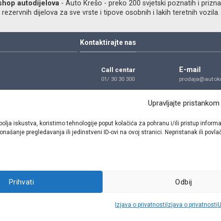
shop autodijelova
- Auto Krešo - preko 200 svjetski poznatih i prizna
ezervnih dijelova za sve vrste i tipove osobnih i lakih teretnih vozila.
Kontaktirajte nas
E-mail
Call centar
01/ 30 30 300
prodaja@autokr
Telefon
Adresa
Upravljajte pristankom
01/ 30 30 300
Dragutina Golik
Zagreb
bolja iskustva, koristimo tehnologije poput kolačića za pohranu i/ili pristup inf
našanje pregledavanja ili jedinstveni ID-ovi na ovoj stranici. Nepristanak ili pov
Pratite nas
Prihvati
Odbij
Sva prava pridržana © 2021 W.A.O.
Izjava o privatnosti
Izjava o privatnosti
U