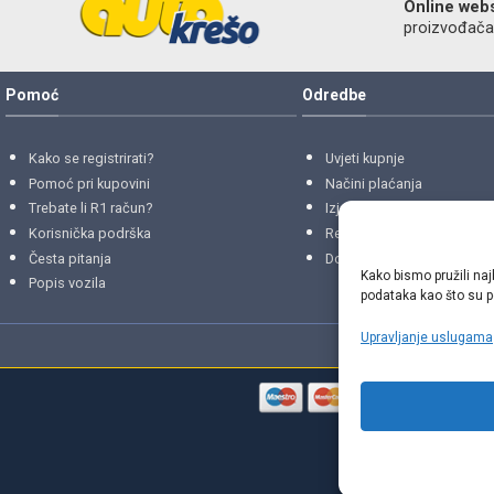
Online web
proizvođača r
Pomoć
Odredbe
Kako se registrirati?
Uvjeti kupnje
Pomoć pri kupovini
Načini plaćanja
Trebate li R1 račun?
Izjava o privatnosti
Korisnička podrška
Reklamacije
i
povrati
Česta pitanja
Dostava i isporuke
Kako bismo pružili naj
Popis vozila
podataka kao što su po
Upravljanje uslugama