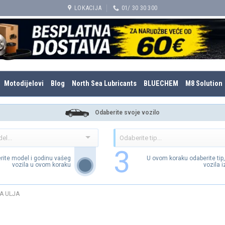
LOKACIJA
01/ 30 30 300
Motodijelovi
Blog
North Sea Lubricants
BLUECHEM
M8 Solution
Odaberite svoje vozilo
3
rite model i godinu vašeg
U ovom koraku odaberite tip
vozila u ovom koraku
vozila 
A ULJA