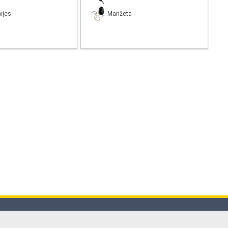
vjes
Manžeta