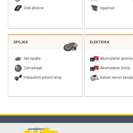
Disk pločice
Isparivač
SPOJKA
ELEKTRIKA
Set spojke
Akumulatori (prema 
Zamašnjak
Akumulatori (lista)
Hidraulični potisni ležaj
Balast xenon žarulj