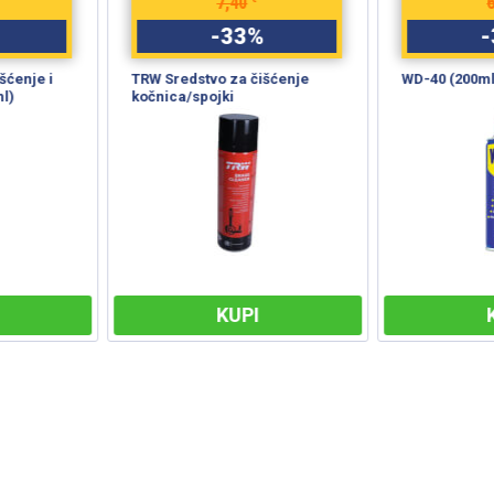
6,50
%
-
33
%
čišćenje
WD-40 (200ml)
WD-40 (40
I
KUPI