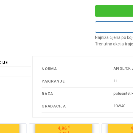
Najniža cijena po ko
Trenutna akcija traj
CIJE
API SL/CF;
NORMA
1 L
PAKIRANJE
polusinteti
BAZA
10W40
GRADACIJA
€
€
4,35
€
€