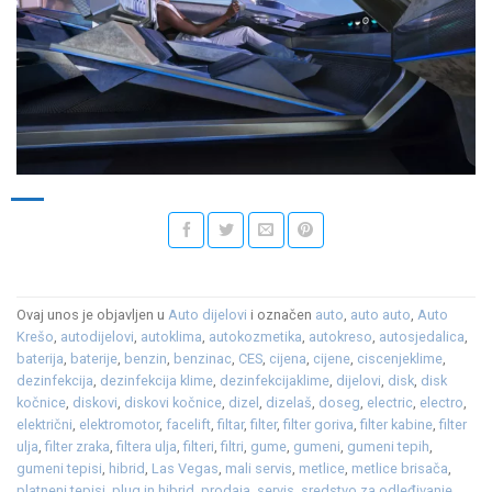
Ovaj unos je objavljen u
Auto dijelovi
i označen
auto
,
auto auto
,
Auto
Krešo
,
autodijelovi
,
autoklima
,
autokozmetika
,
autokreso
,
autosjedalica
,
baterija
,
baterije
,
benzin
,
benzinac
,
CES
,
cijena
,
cijene
,
ciscenjeklime
,
dezinfekcija
,
dezinfekcija klime
,
dezinfekcijaklime
,
dijelovi
,
disk
,
disk
kočnice
,
diskovi
,
diskovi kočnice
,
dizel
,
dizelaš
,
doseg
,
electric
,
electro
,
električni
,
elektromotor
,
facelift
,
filtar
,
filter
,
filter goriva
,
filter kabine
,
filter
ulja
,
filter zraka
,
filtera ulja
,
filteri
,
filtri
,
gume
,
gumeni
,
gumeni tepih
,
gumeni tepisi
,
hibrid
,
Las Vegas
,
mali servis
,
metlice
,
metlice brisača
,
platneni tepisi
,
plug in hibrid
,
prodaja
,
servis
,
sredstvo za odleđivanje