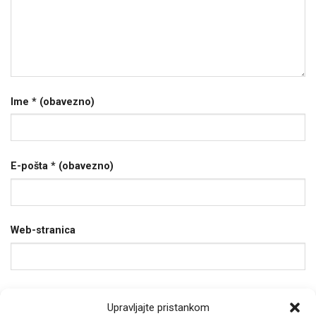
Ime
* (obavezno)
E-pošta
* (obavezno)
Web-stranica
Spremi moje ime, e-poštu i web-stranicu u ovom
Upravljajte pristankom