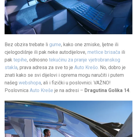
Bez obzira trebate li
gume
, kako one zmiske, ljetne ili
cjelogodišnje ili pak neke autodijelove,
metlice brisača
ili
pak
tepihe
, odnosno
tekućinu za pranje vjetrobranskog
stakla
, prava adresa za sve to je
Auto Krešo
. No, dobro je
znati kako se svi dijelovi i oprema mogu naručiti i putem
našeg
webshopa
, ali i fizički u poslovnici. VAŽNO!
Poslovnica
Auto Kreše
je na adresi –
Dragutina Golika 14
.