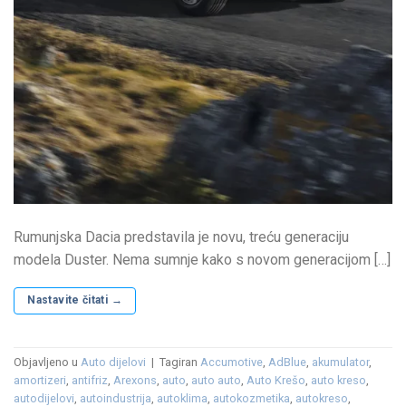
Rumunjska Dacia predstavila je novu, treću generaciju
modela Duster. Nema sumnje kako s novom generacijom […]
Nastavite čitati
→
Objavljeno u
Auto dijelovi
|
Tagiran
Accumotive
,
AdBlue
,
akumulator
,
amortizeri
,
antifriz
,
Arexons
,
auto
,
auto auto
,
Auto Krešo
,
auto kreso
,
autodijelovi
,
autoindustrija
,
autoklima
,
autokozmetika
,
autokreso
,