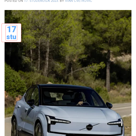
POSTED ON
17. STUDENOGA 2023.
BY
IVAN CVETKOVIĆ
17
stu