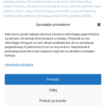
kuplung
,
lamela
,
LED
,
ležajevi kotača
,
mali servis
,
Mercedes-Benz
,
metlice brisača
,
ministarstvo unutarnjih poslova
,
platneni
,
platneni tepisi
,
pločice
,
plug in
,
plug in hibrid
,
plugin
,
pneumatik
,
pojas
,
postignuća
,
poštujte naše znakove
,
potrošnja
,
pumpa vode
,
punjenje
,
Rafale
,
redizajn
,
renault
,
sedan
,
serijski
,
servis
,
spojka
,
sredstvo za odleđivanje
Upravljajte pristankom
staklenih površina
,
staklo
,
svijećice
,
svjećice
,
svjetla
,
turbopunjač
,
ulja
,
ulje
,
vjetrobransko
,
vjetrobransko staklo
,
zamašnjak
,
znak
,
znakovi
,
zrak
,
Kako bismo pružili najbolja iskustva, koristimo tehnologije poput kolačića
zupčasti
za pohranu i/ili pristup informacijama o uređaju. Pristanak na ove
tehnologije omogućit će nam obradu podataka kao što su ponašanje
pregledavanja ili jedinstveni ID-ovi na ovoj stranici. Nepristanak ili
1
2
3
4
…
7
povlačenje pristanka može negativno utjecati na određene značajke i
funkcije.
Upravljanje uslugama
Call centar
Prihvati
+38513030300
Odbij
Pratite nas
Prikaži postavke