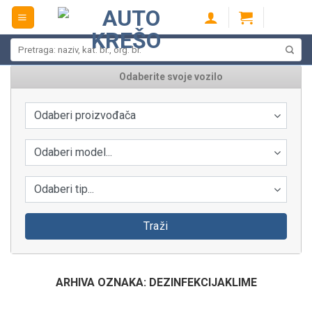
Skip
to
content
Pretraži:
Odaberite svoje vozilo
Odaberi proizvođača
Odaberi model...
Odaberi tip...
Traži
ARHIVA OZNAKA:
DEZINFEKCIJAKLIME