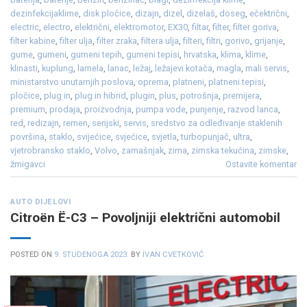
dezinfekcijaklime
,
disk pločice
,
dizajn
,
dizel
,
dizelaš
,
doseg
,
ečektrični
,
electric
,
electro
,
električni
,
elektromotor
,
EX30
,
filtar
,
filter
,
filter goriva
,
filter kabine
,
filter ulja
,
filter zraka
,
filtera ulja
,
filteri
,
filtri
,
gorivo
,
grijanje
,
gume
,
gumeni
,
gumeni tepih
,
gumeni tepisi
,
hrvatska
,
klima
,
klime
,
klinasti
,
kuplung
,
lamela
,
lanac
,
ležaj
,
ležajevi kotača
,
magla
,
mali servis
,
ministarstvo unutarnjih poslova
,
oprema
,
platneni
,
platneni tepisi
,
pločice
,
plug in
,
plug in hibrid
,
plugin
,
plus
,
potrošnja
,
premijera
,
premium
,
prodaja
,
proizvodnja
,
pumpa vode
,
punjenje
,
razvod lanca
,
red
,
redizajn
,
remen
,
serijski
,
servis
,
sredstvo za odleđivanje staklenih
površina
,
staklo
,
svijećice
,
svjećice
,
svjetla
,
turbopunjač
,
ultra
,
vjetrobransko staklo
,
Volvo
,
zamašnjak
,
zima
,
zimska tekućina
,
zimske
,
žmigavci
Ostavite komentar
AUTO DIJELOVI
Citroën Ë-C3 – Povoljniji električni automobil
POSTED ON
9. STUDENOGA 2023.
BY
IVAN CVETKOVIĆ