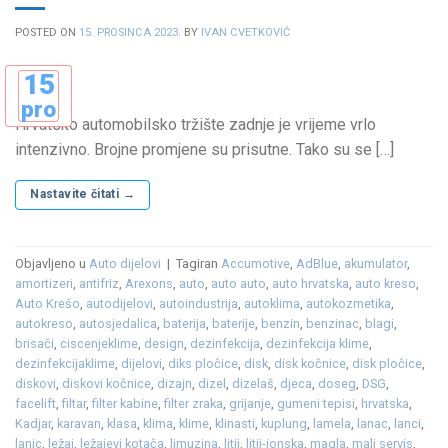
POSTED ON
15. PROSINCA 2023.
BY
IVAN CVETKOVIĆ
15
pro
Hrvatsko automobilsko tržište zadnje je vrijeme vrlo
intenzivno. Brojne promjene su prisutne. Tako su se […]
Nastavite čitati
→
Objavljeno u
Auto dijelovi
|
Tagiran
Accumotive
,
AdBlue
,
akumulator
,
amortizeri
,
antifriz
,
Arexons
,
auto
,
auto auto
,
auto hrvatska
,
auto kreso
,
Auto Krešo
,
autodijelovi
,
autoindustrija
,
autoklima
,
autokozmetika
,
autokreso
,
autosjedalica
,
baterija
,
baterije
,
benzin
,
benzinac
,
blagi
,
brisači
,
ciscenjeklime
,
design
,
dezinfekcija
,
dezinfekcija klime
,
dezinfekcijaklime
,
dijelovi
,
diks pločice
,
disk
,
disk kočnice
,
disk pločice
,
diskovi
,
diskovi kočnice
,
dizajn
,
dizel
,
dizelaš
,
djeca
,
doseg
,
DSG
,
facelift
,
filtar
,
filter kabine
,
filter zraka
,
grijanje
,
gumeni tepisi
,
hrvatska
,
Kadjar
,
karavan
,
klasa
,
klima
,
klime
,
klinasti
,
kuplung
,
lamela
,
lanac
,
lanci
,
lanic
,
ležaj
,
ležajevi kotača
,
limuzina
,
litij
,
litij-ionska
,
magla
,
mali servis
,