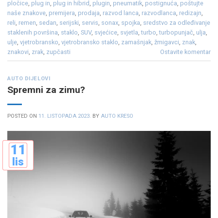
pločice
,
plug in
,
plug in hibrid
,
plugin
,
pneumatik
,
postignuća
,
poštujte
naše znakove
,
premijera
,
prodaja
,
razvod lanca
,
razvodlanca
,
redizajn
,
reli
,
remen
,
sedan
,
serijski
,
servis
,
sonax
,
spojka
,
sredstvo za odleđivanje
staklenih površina
,
staklo
,
SUV
,
svjećice
,
svjetla
,
turbo
,
turbopunjač
,
ulja
,
ulje
,
vjetrobransko
,
vjetrobransko staklo
,
zamašnjak
,
žmigavci
,
znak
,
znakovi
,
zrak
,
zupčasti
Ostavite komentar
AUTO DIJELOVI
Spremni za zimu?
POSTED ON
11. LISTOPADA 2023.
BY
AUTO KRESO
11
lis