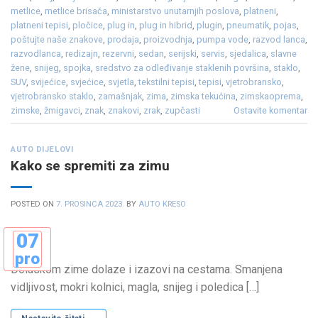
metlice
,
metlice brisača
,
ministarstvo unutarnjih poslova
,
platneni
,
platneni tepisi
,
pločice
,
plug in
,
plug in hibrid
,
plugin
,
pneumatik
,
pojas
,
poštujte naše znakove
,
prodaja
,
proizvodnja
,
pumpa vode
,
razvod lanca
,
razvodlanca
,
redizajn
,
rezervni
,
sedan
,
serijski
,
servis
,
sjedalica
,
slavne
žene
,
snijeg
,
spojka
,
sredstvo za odleđivanje staklenih površina
,
staklo
,
SUV
,
svijećice
,
svjećice
,
svjetla
,
tekstilni tepisi
,
tepisi
,
vjetrobransko
,
vjetrobransko staklo
,
zamašnjak
,
zima
,
zimska tekućina
,
zimskaoprema
,
zimske
,
žmigavci
,
znak
,
znakovi
,
zrak
,
zupčasti
Ostavite komentar
AUTO DIJELOVI
Kako se spremiti za zimu
POSTED ON
7. PROSINCA 2023.
BY
AUTO KRESO
07
pro
Dolaskom zime dolaze i izazovi na cestama. Smanjena
vidljivost, mokri kolnici, magla, snijeg i poledica […]