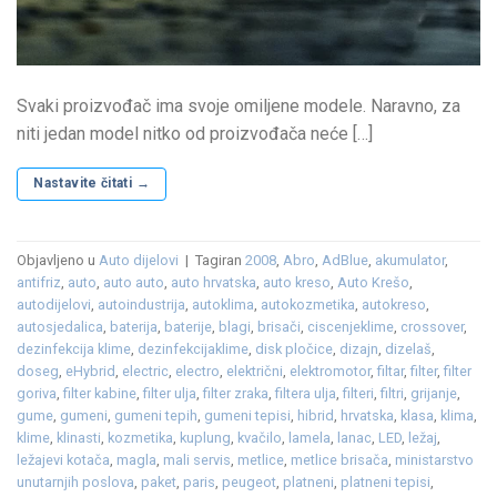
Svaki proizvođač ima svoje omiljene modele. Naravno, za
niti jedan model nitko od proizvođača neće […]
Nastavite čitati
→
Objavljeno u
Auto dijelovi
|
Tagiran
2008
,
Abro
,
AdBlue
,
akumulator
,
antifriz
,
auto
,
auto auto
,
auto hrvatska
,
auto kreso
,
Auto Krešo
,
autodijelovi
,
autoindustrija
,
autoklima
,
autokozmetika
,
autokreso
,
autosjedalica
,
baterija
,
baterije
,
blagi
,
brisači
,
ciscenjeklime
,
crossover
,
dezinfekcija klime
,
dezinfekcijaklime
,
disk pločice
,
dizajn
,
dizelaš
,
doseg
,
eHybrid
,
electric
,
electro
,
električni
,
elektromotor
,
filtar
,
filter
,
filter
goriva
,
filter kabine
,
filter ulja
,
filter zraka
,
filtera ulja
,
filteri
,
filtri
,
grijanje
,
gume
,
gumeni
,
gumeni tepih
,
gumeni tepisi
,
hibrid
,
hrvatska
,
klasa
,
klima
,
klime
,
klinasti
,
kozmetika
,
kuplung
,
kvačilo
,
lamela
,
lanac
,
LED
,
ležaj
,
ležajevi kotača
,
magla
,
mali servis
,
metlice
,
metlice brisača
,
ministarstvo
unutarnjih poslova
,
paket
,
paris
,
peugeot
,
platneni
,
platneni tepisi
,