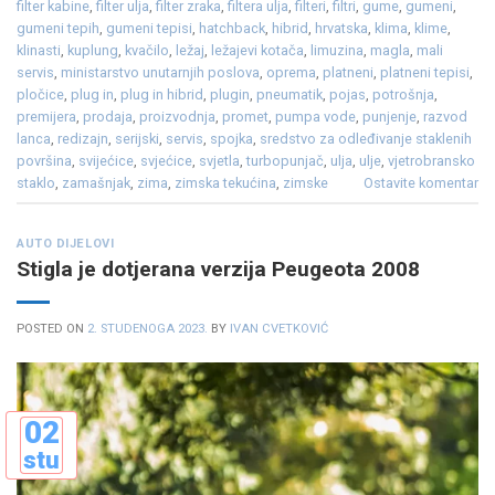
filter kabine
,
filter ulja
,
filter zraka
,
filtera ulja
,
filteri
,
filtri
,
gume
,
gumeni
,
gumeni tepih
,
gumeni tepisi
,
hatchback
,
hibrid
,
hrvatska
,
klima
,
klime
,
klinasti
,
kuplung
,
kvačilo
,
ležaj
,
ležajevi kotača
,
limuzina
,
magla
,
mali
servis
,
ministarstvo unutarnjih poslova
,
oprema
,
platneni
,
platneni tepisi
,
pločice
,
plug in
,
plug in hibrid
,
plugin
,
pneumatik
,
pojas
,
potrošnja
,
premijera
,
prodaja
,
proizvodnja
,
promet
,
pumpa vode
,
punjenje
,
razvod
lanca
,
redizajn
,
serijski
,
servis
,
spojka
,
sredstvo za odleđivanje staklenih
površina
,
svijećice
,
svjećice
,
svjetla
,
turbopunjač
,
ulja
,
ulje
,
vjetrobransko
staklo
,
zamašnjak
,
zima
,
zimska tekućina
,
zimske
Ostavite komentar
AUTO DIJELOVI
Stigla je dotjerana verzija Peugeota 2008
POSTED ON
2. STUDENOGA 2023.
BY
IVAN CVETKOVIĆ
02
stu