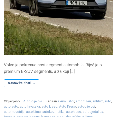
Volvo je pokrenuo novi segment automobila. Riječ je o
premium B-SUV segmentu, a za koji […]
Nastavite čitati
→
Objavljeno u
Auto dijelovi
|
Tagiran
akumulator
,
amortizeri
,
antifriz
,
auto
,
auto auto
,
auto hrvatska
,
auto kreso
,
Auto Krešo
,
autodijelovi
,
autoindustrija
,
autoklima
,
autokozmetika
,
autokreso
,
autosjedalica
,
baterija
,
baterije
,
benzin
,
benzinac
,
blagi
,
dezinfekcija klime
,