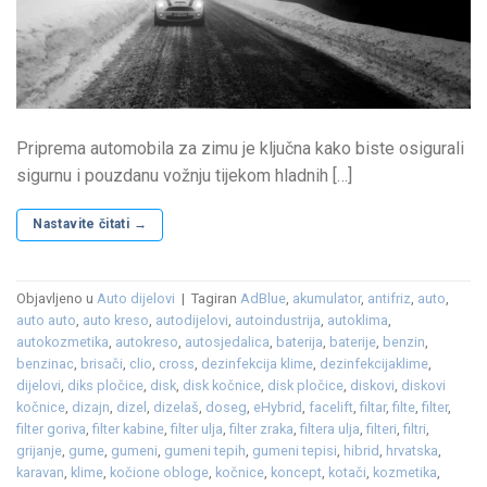
Priprema automobila za zimu je ključna kako biste osigurali
sigurnu i pouzdanu vožnju tijekom hladnih […]
Nastavite čitati
→
Objavljeno u
Auto dijelovi
|
Tagiran
AdBlue
,
akumulator
,
antifriz
,
auto
,
auto auto
,
auto kreso
,
autodijelovi
,
autoindustrija
,
autoklima
,
autokozmetika
,
autokreso
,
autosjedalica
,
baterija
,
baterije
,
benzin
,
benzinac
,
brisači
,
clio
,
cross
,
dezinfekcija klime
,
dezinfekcijaklime
,
dijelovi
,
diks pločice
,
disk
,
disk kočnice
,
disk pločice
,
diskovi
,
diskovi
kočnice
,
dizajn
,
dizel
,
dizelaš
,
doseg
,
eHybrid
,
facelift
,
filtar
,
filte
,
filter
,
filter goriva
,
filter kabine
,
filter ulja
,
filter zraka
,
filtera ulja
,
filteri
,
filtri
,
grijanje
,
gume
,
gumeni
,
gumeni tepih
,
gumeni tepisi
,
hibrid
,
hrvatska
,
karavan
,
klime
,
kočione obloge
,
kočnice
,
koncept
,
kotači
,
kozmetika
,