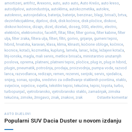
amortizeri
,
antifriz
,
Arexons
,
auto
,
auto auto
,
Auto Krešo
,
auto kreso
,
autodijelovi
,
autoindustrija
,
autoklima
,
autokozmetika
,
autokre
,
autokreso
,
autosjedalica
,
baterija
,
baterije
,
benzinac
,
blagi
,
brisači
,
brtva
,
dezinfekcijaklime
,
dijelovi
,
disk
,
disk kočnice
,
disk pločice
,
diskovi
,
diskovi kočnice
,
dizajn
,
dizel
,
dizelaš
,
doseg
,
DSG
,
electric
,
electro
,
električni
,
elektromotor
,
facelift
,
filtar
,
filter
,
filter goriva
,
filter kabine
,
filter
ulja
,
filter zraka
,
filtera ulja
,
filteri
,
filtri
,
gorivo
,
grijanje
,
gumeni tepisi
,
hibrid
,
hrvatska
,
karavan
,
klasa
,
klima
,
klinasti
,
kočione obloge
,
kočnice
,
kocnice
,
kotači
,
kozmetika
,
kuplung
,
lamela
,
lanac
,
ležaj
,
ležajevi kotača
,
litij-ionska
,
magla
,
mali servis
,
metlice brisača
,
ministarstvo unutarnjih
poslova
,
oprema
,
platneni
,
platneni tepisi
,
pločice
,
plug in
,
plug in hibrid
,
plugin
,
pneumatik
,
potrošnja
,
prodaja
,
proizvodnja
,
pumpa vode
,
razvod
lanca
,
razvodlanca
,
redizajn
,
remen
,
rezervni
,
serijski
,
servis
,
sjedalica
,
snijeg
,
sonax
,
spojka
,
sredstvo za odleđivanje staklenih površina
,
staklo
,
svijećice
,
svjećice
,
svjetla
,
tekstilni tepisi
,
tekućina
,
tepisi
,
toyota
,
turbo
,
turbopunjač
,
vjetrobransko
,
vjetrobransko staklo
,
zamašnjak
,
zimska
tekućina
,
zimske
,
žmigavci
,
znak
,
znakovi
,
zrak
Ostavite komentar
AUTO DIJELOVI
Popularni SUV Dacia Duster u novom izdanju