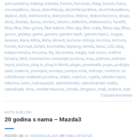
autosjedalica
,
baterija
,
baterije
,
benzin
,
benzinac
,
blagi
,
brisači
,
buba
,
ciscenjeklime
,
dacia
,
dezinfekcija
,
dezinfekcija klime
,
dezinfekcijaklime
,
dijelovi
,
disk
,
disk kočnice
,
disk pločice
,
diskovi
,
diskovi kočnice
,
dizajn
,
dizel
,
dizelaš
,
duster
,
electric
,
electro
,
električni
,
elektromotor
,
facelift
,
filtar
,
filter
,
filter goriva
,
filter kabine
,
filter ulja
,
filter zraka
,
filtera ulja
,
filteri
,
gorivo
,
grijanje
,
gume
,
gumeni
,
gumeni tepih
,
gumeni tepisi
,
Jogger
,
karavan
,
klasa
,
klima
,
klime
,
klinasti
,
kočione obloge
,
kocnice
,
kočnice
,
Kombi
,
koncept
,
kotači
,
kozmetika
,
kuplung
,
lamela
,
lanac
,
LED
,
ležaj
,
ležajevi kotača
,
limuzina
,
litij
,
litij-ionska
,
magla
,
mali servis
,
metlice
brisača
,
Mild
,
ministarstvo unutarnjih poslova
,
mup
,
platneni
,
platneni
tepisi
,
pločice
,
plug in
,
plug in hibrid
,
plugin
,
pneumatik
,
pojas
,
poštujte
naše znakove
,
premijera
,
prodaja
,
pumpa vode
,
redizajn
,
sredstvo za
odleđivanje staklenih površina
,
staklo
,
svjećice
,
svjetla
,
tekstilni tepisi
,
tekućina
,
turbo
,
turbopunjač
,
vjetrobransko
,
vjetrobransko staklo
,
zamašnjak
,
zima
,
zimska tekućina
,
zimske
,
žmigavci
,
znak
,
znakovi
,
zrak
Ostavite komentar
AUTO DIJELOVI
20 godina s nama – Mazda3
POSTED ON
24. STUDENOGA 2023.
BY
IVAN CVETKOVIĆ