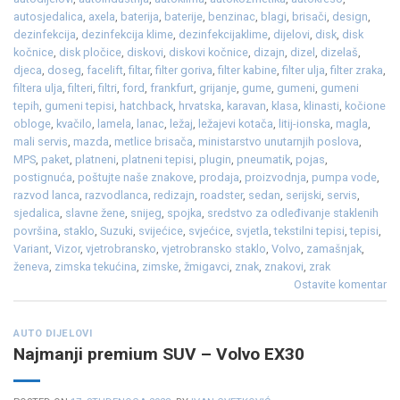
autosjedalica
,
axela
,
baterija
,
baterije
,
benzinac
,
blagi
,
brisači
,
design
,
dezinfekcija
,
dezinfekcija klime
,
dezinfekcijaklime
,
dijelovi
,
disk
,
disk
kočnice
,
disk pločice
,
diskovi
,
diskovi kočnice
,
dizajn
,
dizel
,
dizelaš
,
djeca
,
doseg
,
facelift
,
filtar
,
filter goriva
,
filter kabine
,
filter ulja
,
filter zraka
,
filtera ulja
,
filteri
,
filtri
,
ford
,
frankfurt
,
grijanje
,
gume
,
gumeni
,
gumeni
tepih
,
gumeni tepisi
,
hatchback
,
hrvatska
,
karavan
,
klasa
,
klinasti
,
kočione
obloge
,
kvačilo
,
lamela
,
lanac
,
ležaj
,
ležajevi kotača
,
litij-ionska
,
magla
,
mali servis
,
mazda
,
metlice brisača
,
ministarstvo unutarnjih poslova
,
MPS
,
paket
,
platneni
,
platneni tepisi
,
plugin
,
pneumatik
,
pojas
,
postignuća
,
poštujte naše znakove
,
prodaja
,
proizvodnja
,
pumpa vode
,
razvod lanca
,
razvodlanca
,
redizajn
,
roadster
,
sedan
,
serijski
,
servis
,
sjedalica
,
slavne žene
,
snijeg
,
spojka
,
sredstvo za odleđivanje staklenih
površina
,
staklo
,
Suzuki
,
svijećice
,
svjećice
,
svjetla
,
tekstilni tepisi
,
tepisi
,
Variant
,
Vizor
,
vjetrobransko
,
vjetrobransko staklo
,
Volvo
,
zamašnjak
,
ženeva
,
zimska tekućina
,
zimske
,
žmigavci
,
znak
,
znakovi
,
zrak
Ostavite komentar
AUTO DIJELOVI
Najmanji premium SUV – Volvo EX30