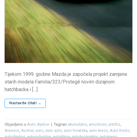
Tijekom 1999. godine Mazda je započela projekt zamjene
starih modela Familia/323/Protegé novim dizajnom
hatchbacka i […]
Nastavite čitati
→
Objavljeno u
Auto dijelovi
|
Tagiran
akumulator
,
amortizeri
,
antifriz
,
Arexons
,
Austral
,
auto
,
auto auto
,
auto hrvatska
,
auto kreso
,
Auto Krešo
,
autodijelovi
,
autoindustrija
,
autoklima
,
autokozmetika
,
autokreso
,