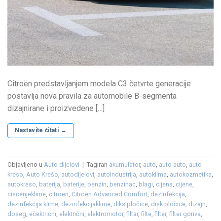
Citroën predstavljanjem modela C3 četvrte generacije
postavlja nova pravila za automobile B-segmenta
dizajnirane i proizvedene […]
Nastavite čitati
→
Objavljeno u
Auto dijelovi
|
Tagiran
akumulator
,
auto
,
auto auto
,
auto
kreso
,
Auto Krešo
,
autodijelovi
,
autoindustrija
,
autoklima
,
autokozmetika
,
autokreso
,
baterija
,
baterije
,
benzin
,
benzinac
,
blagi
,
cijena
,
cijene
,
ciscenjeklime
,
citroen
,
Citroën Advanced Comfort
,
dezinfekcija
,
dezinfekcija klime
,
dezinfekcijaklime
,
diks pločice
,
disk pločice
,
dizajn
,
doseg
,
ečektrični
,
električni
,
elektromotor
,
filtar
,
filte
,
filter
,
filter goriva
,