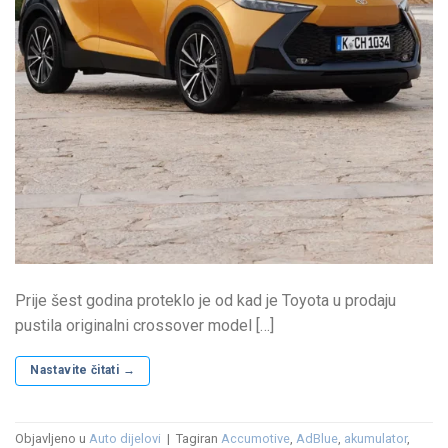
Prije šest godina proteklo je od kad je Toyota u prodaju
pustila originalni crossover model […]
Nastavite čitati
→
Objavljeno u
Auto dijelovi
|
Tagiran
Accumotive
,
AdBlue
,
akumulator
,