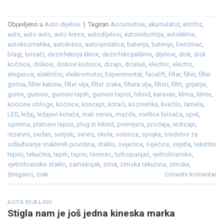
Objavljeno u
Auto dijelovi
|
Tagiran
Accumotive
,
akumulator
,
antifriz
,
auto
,
auto auto
,
auto kreso
,
autodijelovi
,
autoindustrija
,
autoklima
,
autokozmetika
,
autokreso
,
autosjedalica
,
baterija
,
baterije
,
benzinac
,
blagi
,
brisači
,
dezinfekcija klime
,
dezinfekcijaklime
,
dijelovi
,
disk
,
disk
kočnice
,
diskovi
,
diskovi kočnice
,
dizajn
,
dizelaš
,
electric
,
electro
,
elegance
,
električni
,
elektromotor
,
Experimental
,
facelift
,
filtar
,
filter
,
filter
goriva
,
filter kabine
,
filter ulja
,
filter zraka
,
filtera ulja
,
filteri
,
filtri
,
grijanje
,
gume
,
gumeni
,
gumeni tepih
,
gumeni tepisi
,
hibrid
,
karavan
,
klima
,
klime
,
kočione obloge
,
kočnice
,
koncept
,
kotači
,
kozmetika
,
kvačilo
,
lamela
,
LED
,
ležaj
,
ležajevi kotača
,
mali servis
,
mazda
,
metlice brisača
,
opel
,
oprema
,
platneni tepisi
,
plug in hibrid
,
premijera
,
prodaja
,
redizajn
,
rezervni
,
sedan
,
serijski
,
servis
,
skola
,
solenza
,
spojka
,
sredstvo za
odleđivanje staklenih površina
,
staklo
,
svijećice
,
svjećice
,
svjetla
,
tekstilni
tepisi
,
tekućina
,
tepih
,
tepisi
,
terenac
,
turbopunjač
,
vjetrobransko
,
vjetrobransko staklo
,
zamašnjak
,
zima
,
zimska tekućina
,
zimske
,
žmigavci
,
zrak
Ostavite komentar
AUTO DIJELOVI
Stigla nam je još jedna kineska marka