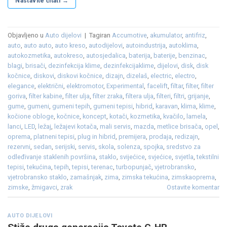
Nastavite čitati
→
Objavljeno u
Auto dijelovi
|
Tagiran
Accumotive
,
akumulator
,
antifriz
,
auto
,
auto auto
,
auto kreso
,
autodijelovi
,
autoindustrija
,
autoklima
,
autokozmetika
,
autokreso
,
autosjedalica
,
baterija
,
baterije
,
benzinac
,
blagi
,
brisači
,
dezinfekcija klime
,
dezinfekcijaklime
,
dijelovi
,
disk
,
disk
kočnice
,
diskovi
,
diskovi kočnice
,
dizajn
,
dizelaš
,
electric
,
electro
,
elegance
,
električni
,
elektromotor
,
Experimental
,
facelift
,
filtar
,
filter
,
filter
goriva
,
filter kabine
,
filter ulja
,
filter zraka
,
filtera ulja
,
filteri
,
filtri
,
grijanje
,
gume
,
gumeni
,
gumeni tepih
,
gumeni tepisi
,
hibrid
,
karavan
,
klima
,
klime
,
kočione obloge
,
kočnice
,
koncept
,
kotači
,
kozmetika
,
kvačilo
,
lamela
,
lanci
,
LED
,
ležaj
,
ležajevi kotača
,
mali servis
,
mazda
,
metlice brisača
,
opel
,
oprema
,
platneni tepisi
,
plug in hibrid
,
premijera
,
prodaja
,
redizajn
,
rezervni
,
sedan
,
serijski
,
servis
,
skola
,
solenza
,
spojka
,
sredstvo za
odleđivanje staklenih površina
,
staklo
,
svijećice
,
svjećice
,
svjetla
,
tekstilni
tepisi
,
tekućina
,
tepih
,
tepisi
,
terenac
,
turbopunjač
,
vjetrobransko
,
vjetrobransko staklo
,
zamašnjak
,
zima
,
zimska tekućina
,
zimskaoprema
,
zimske
,
žmigavci
,
zrak
Ostavite komentar
AUTO DIJELOVI