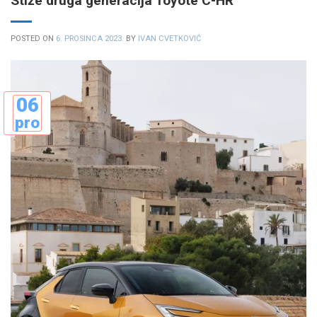
Stiže druga generacija Toyote C-HR
POSTED ON
6. PROSINCA 2023.
BY
IVAN CVETKOVIĆ
06
pro