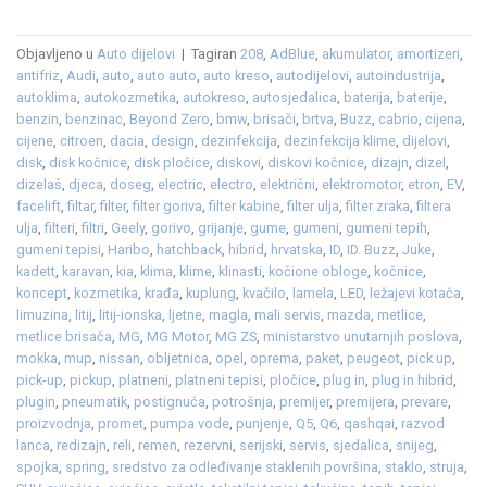
Objavljeno u
Auto dijelovi
|
Tagiran
208
,
AdBlue
,
akumulator
,
amortizeri
,
antifriz
,
Audi
,
auto
,
auto auto
,
auto kreso
,
autodijelovi
,
autoindustrija
,
autoklima
,
autokozmetika
,
autokreso
,
autosjedalica
,
baterija
,
baterije
,
benzin
,
benzinac
,
Beyond Zero
,
bmw
,
brisači
,
brtva
,
Buzz
,
cabrio
,
cijena
,
cijene
,
citroen
,
dacia
,
design
,
dezinfekcija
,
dezinfekcija klime
,
dijelovi
,
disk
,
disk kočnice
,
disk pločice
,
diskovi
,
diskovi kočnice
,
dizajn
,
dizel
,
dizelaš
,
djeca
,
doseg
,
electric
,
electro
,
električni
,
elektromotor
,
etron
,
EV
,
facelift
,
filtar
,
filter
,
filter goriva
,
filter kabine
,
filter ulja
,
filter zraka
,
filtera
ulja
,
filteri
,
filtri
,
Geely
,
gorivo
,
grijanje
,
gume
,
gumeni
,
gumeni tepih
,
gumeni tepisi
,
Haribo
,
hatchback
,
hibrid
,
hrvatska
,
ID
,
ID. Buzz
,
Juke
,
kadett
,
karavan
,
kia
,
klima
,
klime
,
klinasti
,
kočione obloge
,
kočnice
,
koncept
,
kozmetika
,
krađa
,
kuplung
,
kvačilo
,
lamela
,
LED
,
ležajevi kotača
,
limuzina
,
litij
,
litij-ionska
,
ljetne
,
magla
,
mali servis
,
mazda
,
metlice
,
metlice brisača
,
MG
,
MG Motor
,
MG ZS
,
ministarstvo unutarnjih poslova
,
mokka
,
mup
,
nissan
,
obljetnica
,
opel
,
oprema
,
paket
,
peugeot
,
pick up
,
pick-up
,
pickup
,
platneni
,
platneni tepisi
,
pločice
,
plug in
,
plug in hibrid
,
plugin
,
pneumatik
,
postignuća
,
potrošnja
,
premijer
,
premijera
,
prevare
,
proizvodnja
,
promet
,
pumpa vode
,
punjenje
,
Q5
,
Q6
,
qashqai
,
razvod
lanca
,
redizajn
,
reli
,
remen
,
rezervni
,
serijski
,
servis
,
sjedalica
,
snijeg
,
spojka
,
spring
,
sredstvo za odleđivanje staklenih površina
,
staklo
,
struja
,