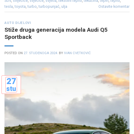
SUV
,
svijećice
,
svjećice
,
svjetla
,
tekstilni tepisi
,
tekućina
,
tepih
,
tepisi
,
tesla
,
toyota
,
turbo
,
turbopunjač
,
ulja
Ostavite komentar
AUTO DIJELOVI
Stiže druga generacija modela Audi Q5
Sportback
POSTED ON
27. STUDENOGA 2024.
BY
IVAN CVETKOVIĆ
27
stu