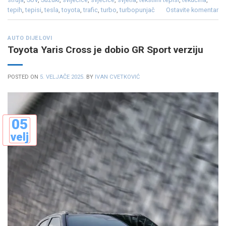
tepih
,
tepisi
,
tesla
,
toyota
,
trafic
,
turbo
,
turbopunjač
Ostavite komentar
AUTO DIJELOVI
Toyota Yaris Cross je dobio GR Sport verziju
POSTED ON
5. VELJAČE 2025.
BY
IVAN CVETKOVIĆ
05
velj