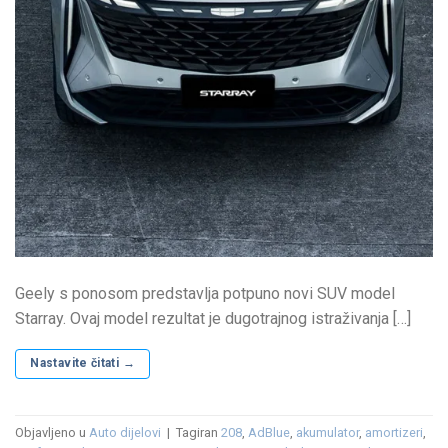
Geely s ponosom predstavlja potpuno novi SUV model
Starray. Ovaj model rezultat je dugotrajnog istraživanja […]
Nastavite čitati
→
Objavljeno u
Auto dijelovi
|
Tagiran
208
,
AdBlue
,
akumulator
,
amortizeri
,