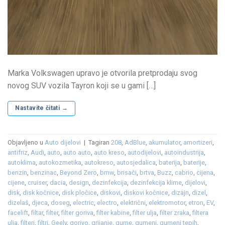
Marka Volkswagen upravo je otvorila pretprodaju svog
novog SUV vozila Tayron koji se u gami […]
Nastavite čitati
→
Objavljeno u
Auto dijelovi
|
Tagiran
208
,
AdBlue
,
akumulator
,
amortizeri
,
antifriz
,
Audi
,
auto
,
auto auto
,
auto kreso
,
autodijelovi
,
autoindustrija
,
autoklima
,
autokozmetika
,
autokreso
,
autosjedalica
,
baterija
,
baterije
,
benzin
,
benzinac
,
Beyond Zero
,
bmw
,
brisači
,
brtva
,
Buzz
,
cabrio
,
cijena
,
cijene
,
cruiser
,
dacia
,
design
,
dezinfekcija
,
dezinfekcija klime
,
dijelovi
,
disk
,
disk kočnice
,
disk pločice
,
diskovi
,
diskovi kočnice
,
dizajn
,
dizel
,
dizelaš
,
djeca
,
doseg
,
electric
,
electro
,
električni
,
elektromotor
,
etron
,
EV
,
facelift
,
filtar
,
filter
,
filter goriva
,
filter kabine
,
filter ulja
,
filter zraka
,
filtera
ulja
,
filteri
,
filtri
,
Geely
,
gorivo
,
grijanje
,
gume
,
gumeni
,
gumeni tepih
,