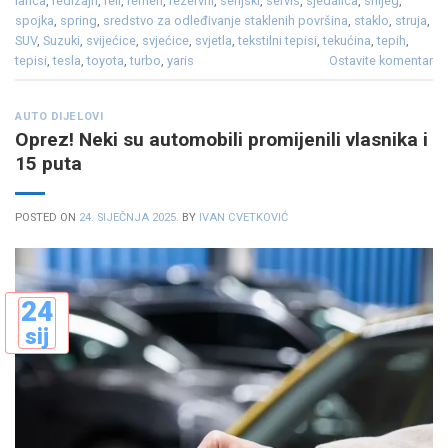
lanca
,
redizajn
,
reli
,
remen
,
rezervni
,
serijski
,
servis
,
sjedalica
,
snijeg
,
spojka
,
spring
,
sredstvo za odleđivanje staklenih površina
,
staklo
,
struja
,
SUV
,
Suzuki
,
svijećice
,
svjećice
,
svjetla
,
tekstilni tepisi
,
tekućina
,
tepih
,
tepisi
,
tesla
,
toyota
,
turbo
,
yaris
Ostavite komentar
AUTO DIJELOVI
Oprez! Neki su automobili promijenili vlasnika i
15 puta
POSTED ON
24. SIJEČNJA 2025.
BY
IVAN CVETKOVIĆ
24
sij