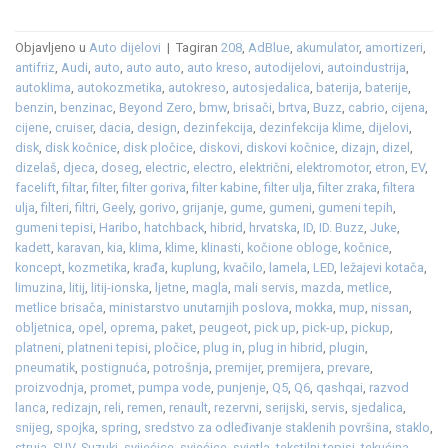
Objavljeno u
Auto dijelovi
|
Tagiran
208
,
AdBlue
,
akumulator
,
amortizeri
,
antifriz
,
Audi
,
auto
,
auto auto
,
auto kreso
,
autodijelovi
,
autoindustrija
,
autoklima
,
autokozmetika
,
autokreso
,
autosjedalica
,
baterija
,
baterije
,
benzin
,
benzinac
,
Beyond Zero
,
bmw
,
brisači
,
brtva
,
Buzz
,
cabrio
,
cijena
,
cijene
,
cruiser
,
dacia
,
design
,
dezinfekcija
,
dezinfekcija klime
,
dijelovi
,
disk
,
disk kočnice
,
disk pločice
,
diskovi
,
diskovi kočnice
,
dizajn
,
dizel
,
dizelaš
,
djeca
,
doseg
,
electric
,
electro
,
električni
,
elektromotor
,
etron
,
EV
,
facelift
,
filtar
,
filter
,
filter goriva
,
filter kabine
,
filter ulja
,
filter zraka
,
filtera
ulja
,
filteri
,
filtri
,
Geely
,
gorivo
,
grijanje
,
gume
,
gumeni
,
gumeni tepih
,
gumeni tepisi
,
Haribo
,
hatchback
,
hibrid
,
hrvatska
,
ID
,
ID. Buzz
,
Juke
,
kadett
,
karavan
,
kia
,
klima
,
klime
,
klinasti
,
kočione obloge
,
kočnice
,
koncept
,
kozmetika
,
krađa
,
kuplung
,
kvačilo
,
lamela
,
LED
,
ležajevi kotača
,
limuzina
,
litij
,
litij-ionska
,
ljetne
,
magla
,
mali servis
,
mazda
,
metlice
,
metlice brisača
,
ministarstvo unutarnjih poslova
,
mokka
,
mup
,
nissan
,
obljetnica
,
opel
,
oprema
,
paket
,
peugeot
,
pick up
,
pick-up
,
pickup
,
platneni
,
platneni tepisi
,
pločice
,
plug in
,
plug in hibrid
,
plugin
,
pneumatik
,
postignuća
,
potrošnja
,
premijer
,
premijera
,
prevare
,
proizvodnja
,
promet
,
pumpa vode
,
punjenje
,
Q5
,
Q6
,
qashqai
,
razvod
lanca
,
redizajn
,
reli
,
remen
,
renault
,
rezervni
,
serijski
,
servis
,
sjedalica
,
snijeg
,
spojka
,
spring
,
sredstvo za odleđivanje staklenih površina
,
staklo
,
struja
,
SUV
,
Suzuki
,
svijećice
,
svjećice
,
svjetla
,
tekstilni tepisi
,
tekućina
,