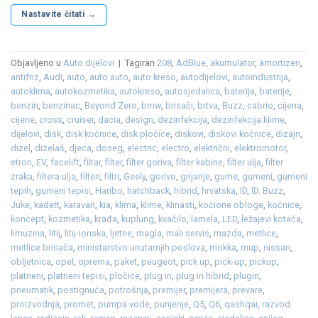
Nastavite čitati
→
Objavljeno u
Auto dijelovi
|
Tagiran
208
,
AdBlue
,
akumulator
,
amortizeri
,
antifriz
,
Audi
,
auto
,
auto auto
,
auto kreso
,
autodijelovi
,
autoindustrija
,
autoklima
,
autokozmetika
,
autokreso
,
autosjedalica
,
baterija
,
baterije
,
benzin
,
benzinac
,
Beyond Zero
,
bmw
,
brisači
,
brtva
,
Buzz
,
cabrio
,
cijena
,
cijene
,
cross
,
cruiser
,
dacia
,
design
,
dezinfekcija
,
dezinfekcija klime
,
dijelovi
,
disk
,
disk kočnice
,
disk pločice
,
diskovi
,
diskovi kočnice
,
dizajn
,
dizel
,
dizelaš
,
djeca
,
doseg
,
electric
,
electro
,
električni
,
elektromotor
,
etron
,
EV
,
facelift
,
filtar
,
filter
,
filter goriva
,
filter kabine
,
filter ulja
,
filter
zraka
,
filtera ulja
,
filteri
,
filtri
,
Geely
,
gorivo
,
grijanje
,
gume
,
gumeni
,
gumeni
tepih
,
gumeni tepisi
,
Haribo
,
hatchback
,
hibrid
,
hrvatska
,
ID
,
ID. Buzz
,
Juke
,
kadett
,
karavan
,
kia
,
klima
,
klime
,
klinasti
,
kočione obloge
,
kočnice
,
koncept
,
kozmetika
,
krađa
,
kuplung
,
kvačilo
,
lamela
,
LED
,
ležajevi kotača
,
limuzina
,
litij
,
litij-ionska
,
ljetne
,
magla
,
mali servis
,
mazda
,
metlice
,
metlice brisača
,
ministarstvo unutarnjih poslova
,
mokka
,
mup
,
nissan
,
obljetnica
,
opel
,
oprema
,
paket
,
peugeot
,
pick up
,
pick-up
,
pickup
,
platneni
,
platneni tepisi
,
pločice
,
plug in
,
plug in hibrid
,
plugin
,
pneumatik
,
postignuća
,
potrošnja
,
premijer
,
premijera
,
prevare
,
proizvodnja
,
promet
,
pumpa vode
,
punjenje
,
Q5
,
Q6
,
qashqai
,
razvod