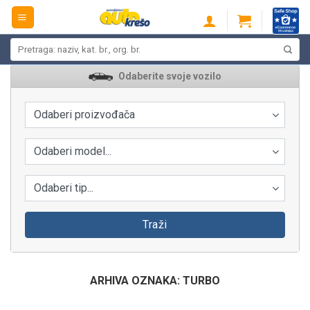
Skip
to
content
Pretraži:
Odaberite svoje vozilo
Odaberi proizvođača
Odaberi model...
Odaberi tip...
Traži
ARHIVA OZNAKA:
TURBO