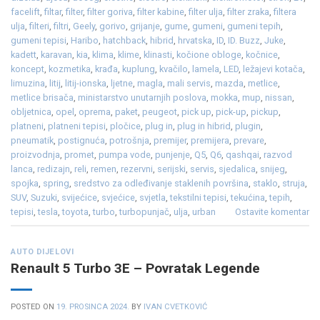
facelift
,
filtar
,
filter
,
filter goriva
,
filter kabine
,
filter ulja
,
filter zraka
,
filtera
ulja
,
filteri
,
filtri
,
Geely
,
gorivo
,
grijanje
,
gume
,
gumeni
,
gumeni tepih
,
gumeni tepisi
,
Haribo
,
hatchback
,
hibrid
,
hrvatska
,
ID
,
ID. Buzz
,
Juke
,
kadett
,
karavan
,
kia
,
klima
,
klime
,
klinasti
,
kočione obloge
,
kočnice
,
koncept
,
kozmetika
,
krađa
,
kuplung
,
kvačilo
,
lamela
,
LED
,
ležajevi kotača
,
limuzina
,
litij
,
litij-ionska
,
ljetne
,
magla
,
mali servis
,
mazda
,
metlice
,
metlice brisača
,
ministarstvo unutarnjih poslova
,
mokka
,
mup
,
nissan
,
obljetnica
,
opel
,
oprema
,
paket
,
peugeot
,
pick up
,
pick-up
,
pickup
,
platneni
,
platneni tepisi
,
pločice
,
plug in
,
plug in hibrid
,
plugin
,
pneumatik
,
postignuća
,
potrošnja
,
premijer
,
premijera
,
prevare
,
proizvodnja
,
promet
,
pumpa vode
,
punjenje
,
Q5
,
Q6
,
qashqai
,
razvod
lanca
,
redizajn
,
reli
,
remen
,
rezervni
,
serijski
,
servis
,
sjedalica
,
snijeg
,
spojka
,
spring
,
sredstvo za odleđivanje staklenih površina
,
staklo
,
struja
,
SUV
,
Suzuki
,
svijećice
,
svjećice
,
svjetla
,
tekstilni tepisi
,
tekućina
,
tepih
,
tepisi
,
tesla
,
toyota
,
turbo
,
turbopunjač
,
ulja
,
urban
Ostavite komentar
AUTO DIJELOVI
Renault 5 Turbo 3E – Povratak Legende
POSTED ON
19. PROSINCA 2024.
BY
IVAN CVETKOVIĆ