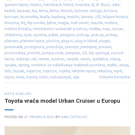
gumeni tepisi
,
Haribo
,
hatchback
,
hibrid
,
hrvatska
,
ID
,
ID. Buzz
,
Juke
,
kadett
,
karavan
,
kia
,
klima
,
klime
,
klinasti
,
kočione obloge
,
kočnice
,
koncept
,
kozmetika
,
krađa
,
kuplung
,
kvačilo
,
lamela
,
LED
,
ležajevi kotača
,
limuzina
,
litij
,
litij-ionska
,
ljetne
,
magla
,
mali servis
,
mazda
,
metlice
,
metlice brisača
,
ministarstvo unutarnjih poslova
,
mokka
,
mup
,
nissan
,
obljetnica
,
opel
,
oprema
,
paket
,
peugeot
,
pick up
,
pick-up
,
pickup
,
platneni
,
platneni tepisi
,
pločice
,
plug in
,
plug in hibrid
,
plugin
,
pneumatik
,
postignuća
,
potrošnja
,
premijer
,
premijera
,
prevare
,
proizvodnja
,
promet
,
pumpa vode
,
punjenje
,
Q5
,
Q6
,
qashqai
,
razvod
lanca
,
redizajn
,
reli
,
remen
,
rezervni
,
serijski
,
servis
,
sjedalica
,
snijeg
,
spojka
,
spring
,
sredstvo za odleđivanje staklenih površina
,
staklo
,
struja
,
SUV
,
Suzuki
,
svijećice
,
svjećice
,
svjetla
,
tekstilni tepisi
,
tekućina
,
tepih
,
tepisi
,
tesla
,
toyota
,
turbo
,
turbopunjač
,
ulja
Ostavite komentar
AUTO DIJELOVI
Toyota vraća model Urban Cruiser u Europu
POSTED ON
24. PROSINCA 2024.
BY
IVAN CVETKOVIĆ