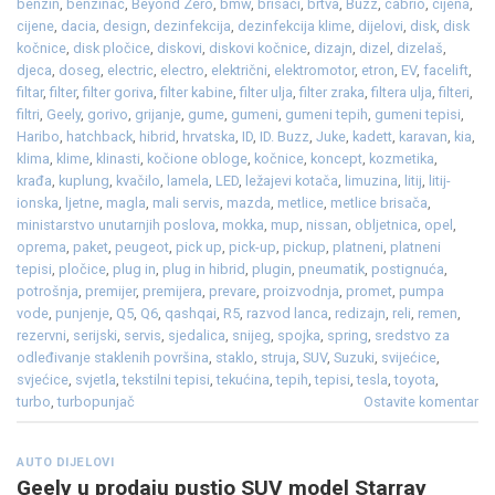
benzin
,
benzinac
,
Beyond Zero
,
bmw
,
brisači
,
brtva
,
Buzz
,
cabrio
,
cijena
,
cijene
,
dacia
,
design
,
dezinfekcija
,
dezinfekcija klime
,
dijelovi
,
disk
,
disk
kočnice
,
disk pločice
,
diskovi
,
diskovi kočnice
,
dizajn
,
dizel
,
dizelaš
,
djeca
,
doseg
,
electric
,
electro
,
električni
,
elektromotor
,
etron
,
EV
,
facelift
,
filtar
,
filter
,
filter goriva
,
filter kabine
,
filter ulja
,
filter zraka
,
filtera ulja
,
filteri
,
filtri
,
Geely
,
gorivo
,
grijanje
,
gume
,
gumeni
,
gumeni tepih
,
gumeni tepisi
,
Haribo
,
hatchback
,
hibrid
,
hrvatska
,
ID
,
ID. Buzz
,
Juke
,
kadett
,
karavan
,
kia
,
klima
,
klime
,
klinasti
,
kočione obloge
,
kočnice
,
koncept
,
kozmetika
,
krađa
,
kuplung
,
kvačilo
,
lamela
,
LED
,
ležajevi kotača
,
limuzina
,
litij
,
litij-
ionska
,
ljetne
,
magla
,
mali servis
,
mazda
,
metlice
,
metlice brisača
,
ministarstvo unutarnjih poslova
,
mokka
,
mup
,
nissan
,
obljetnica
,
opel
,
oprema
,
paket
,
peugeot
,
pick up
,
pick-up
,
pickup
,
platneni
,
platneni
tepisi
,
pločice
,
plug in
,
plug in hibrid
,
plugin
,
pneumatik
,
postignuća
,
potrošnja
,
premijer
,
premijera
,
prevare
,
proizvodnja
,
promet
,
pumpa
vode
,
punjenje
,
Q5
,
Q6
,
qashqai
,
R5
,
razvod lanca
,
redizajn
,
reli
,
remen
,
rezervni
,
serijski
,
servis
,
sjedalica
,
snijeg
,
spojka
,
spring
,
sredstvo za
odleđivanje staklenih površina
,
staklo
,
struja
,
SUV
,
Suzuki
,
svijećice
,
svjećice
,
svjetla
,
tekstilni tepisi
,
tekućina
,
tepih
,
tepisi
,
tesla
,
toyota
,
turbo
,
turbopunjač
Ostavite komentar
AUTO DIJELOVI
Geely u prodaju pustio SUV model Starray