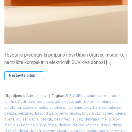
Toyota je predstavila potpuno novi Urban Cruiser, model koji
na tržište kompaktnih električnih SUV-ova donosi […]
Nastavite čitati
→
Objavljeno u
Auto dijelovi
|
Tagiran
208
,
AdBlue
,
akumulator
,
amortizeri
,
antifriz
,
Audi
,
auto
,
auto auto
,
auto kreso
,
autodijelovi
,
autoindustrija
,
autoklima
,
autokozmetika
,
autokreso
,
autosjedalica
,
baterija
,
baterije
,
benzin
,
benzinac
,
Beyond Zero
,
bmw
,
brisači
,
brtva
,
Buzz
,
cabrio
,
cijena
,
cijene
,
cruiser
,
dacia
,
design
,
dezinfekcija
,
dezinfekcija klime
,
dijelovi
,
disk
,
disk kočnice
,
disk pločice
,
diskovi
,
diskovi kočnice
,
dizajn
,
dizel
,
dizelaš
,
djeca
,
doseg
,
electric
,
electro
,
električni
,
elektromotor
,
etron
,
EV
,