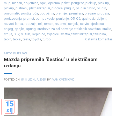
mup
,
nissan
,
obljetnica
,
opel
,
oprema
,
paket
,
peugeot
,
pick up
,
pick-up
,
pickup
,
platneni
,
platneni tepisi
,
pločice
,
plug in
,
plug in hibrid
,
plugin
,
pneumatik
,
postignuća
,
potrošnja
,
premijer
,
premijera
,
prevare
,
prodaja
,
proizvodnja
,
promet
,
pumpa vode
,
punjenje
,
Q5
,
Q6
,
qashqai
,
rabljeni
,
razvod lanca
,
redizajn
,
reli
,
remen
,
rezervni
,
serijski
,
servis
,
sjedalica
,
snijeg
,
spojka
,
spring
,
sredstvo za odleđivanje staklenih površina
,
staklo
,
struja
,
SUV
,
Suzuki
,
svijećice
,
svjećice
,
svjetla
,
tekstilni tepisi
,
tekućina
,
tepih
,
tepisi
,
tesla
,
toyota
,
turbo
Ostavite komentar
AUTO DIJELOVI
Mazda pripremila ‘šesticu’ u električnom
izdanju
POSTED ON
15. SIJEČNJA 2025.
BY
IVAN CVETKOVIĆ
15
sij