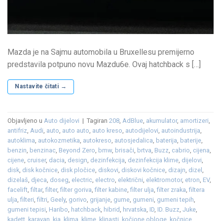
Mazda je na Sajmu automobila u Bruxellesu premijerno
predstavila potpuno novu Mazdu6e. Ovaj hatchback s […]
Nastavite čitati
→
Objavljeno u
Auto dijelovi
|
Tagiran
208
,
AdBlue
,
akumulator
,
amortizeri
,
antifriz
,
Audi
,
auto
,
auto auto
,
auto kreso
,
autodijelovi
,
autoindustrija
,
autoklima
,
autokozmetika
,
autokreso
,
autosjedalica
,
baterija
,
baterije
,
benzin
,
benzinac
,
Beyond Zero
,
bmw
,
brisači
,
brtva
,
Buzz
,
cabrio
,
cijena
,
cijene
,
cruiser
,
dacia
,
design
,
dezinfekcija
,
dezinfekcija klime
,
dijelovi
,
disk
,
disk kočnice
,
disk pločice
,
diskovi
,
diskovi kočnice
,
dizajn
,
dizel
,
dizelaš
,
djeca
,
doseg
,
electric
,
electro
,
električni
,
elektromotor
,
etron
,
EV
,
facelift
,
filtar
,
filter
,
filter goriva
,
filter kabine
,
filter ulja
,
filter zraka
,
filtera
ulja
,
filteri
,
filtri
,
Geely
,
gorivo
,
grijanje
,
gume
,
gumeni
,
gumeni tepih
,
gumeni tepisi
,
Haribo
,
hatchback
,
hibrid
,
hrvatska
,
ID
,
ID. Buzz
,
Juke
,
kadett
,
karavan
,
kia
,
klima
,
klime
,
klinasti
,
kočione obloge
,
kočnice
,