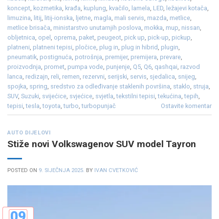
koncept
,
kozmetika
,
krađa
,
kuplung
,
kvačilo
,
lamela
,
LED
,
ležajevi kotača
,
limuzina
,
litij
,
litij-ionska
,
ljetne
,
magla
,
mali servis
,
mazda
,
metlice
,
metlice brisača
,
ministarstvo unutarnjih poslova
,
mokka
,
mup
,
nissan
,
obljetnica
,
opel
,
oprema
,
paket
,
peugeot
,
pick up
,
pick-up
,
pickup
,
platneni
,
platneni tepisi
,
pločice
,
plug in
,
plug in hibrid
,
plugin
,
pneumatik
,
postignuća
,
potrošnja
,
premijer
,
premijera
,
prevare
,
proizvodnja
,
promet
,
pumpa vode
,
punjenje
,
Q5
,
Q6
,
qashqai
,
razvod
lanca
,
redizajn
,
reli
,
remen
,
rezervni
,
serijski
,
servis
,
sjedalica
,
snijeg
,
spojka
,
spring
,
sredstvo za odleđivanje staklenih površina
,
staklo
,
struja
,
SUV
,
Suzuki
,
svijećice
,
svjećice
,
svjetla
,
tekstilni tepisi
,
tekućina
,
tepih
,
tepisi
,
tesla
,
toyota
,
turbo
,
turbopunjač
Ostavite komentar
AUTO DIJELOVI
Stiže novi Volkswagenov SUV model Tayron
POSTED ON
9. SIJEČNJA 2025.
BY
IVAN CVETKOVIĆ
09