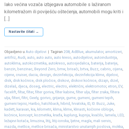
Iako većina vozača izbjegava automobile s lažiranom
kilometražom ili poviješću oštećenja, automobili mogu kriti i
[…]
Nastavite čitati
→
Objavljeno u
Auto dijelovi
|
Tagiran
208
,
AdBlue
,
akumulator
,
amortizeri
,
antifriz
,
Audi
,
auto
,
auto auto
,
auto kreso
,
autodijelovi
,
autoindustrija
,
autoklima
,
autokozmetika
,
autokreso
,
autosjedalica
,
baterija
,
baterije
,
benzin
,
benzinac
,
Beyond Zero
,
bmw
,
brisači
,
brtva
,
Buzz
,
cabrio
,
cijena
,
cijene
,
cruiser
,
dacia
,
design
,
dezinfekcija
,
dezinfekcija klime
,
dijelovi
,
disk
,
disk kočnice
,
disk pločice
,
diskovi
,
diskovi kočnice
,
dizajn
,
dizel
,
dizelaš
,
djeca
,
doseg
,
electric
,
electro
,
električni
,
elektromotor
,
etron
,
EV
,
facelift
,
filtar
,
filter
,
filter goriva
,
filter kabine
,
filter ulja
,
filter zraka
,
filtera
ulja
,
filteri
,
filtri
,
Geely
,
gorivo
,
grijanje
,
gume
,
gumeni
,
gumeni tepih
,
gumeni tepisi
,
Haribo
,
hatchback
,
hibrid
,
hrvatska
,
ID
,
ID. Buzz
,
Juke
,
kadett
,
karavan
,
kia
,
kilometri
,
klima
,
klime
,
klinasti
,
kočione obloge
,
kočnice
,
koncept
,
kozmetika
,
krađa
,
kuplung
,
kupnja
,
kvačilo
,
lamela
,
LED
,
ležajevi kotača
,
limuzina
,
litij
,
litij-ionska
,
ljetne
,
magla
,
mali servis
,
mazda
,
metlice
,
metlice brisača
,
ministarstvo unutarnjih poslova
,
mokka
,