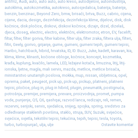
antifriz
,
Audi
,
auto
,
auto auto
,
auto kreso
,
autodijelovi
,
autoindustrija
,
autoklima
,
autokozmetika
,
autokreso
,
autosjedalica
,
baterija
,
baterije
,
benzin
,
benzinac
,
Beyond Zero
,
bmw
,
brisači
,
brtva
,
Buzz
,
cabrio
,
cijena
,
cijene
,
dacia
,
design
,
dezinfekcija
,
dezinfekcija klime
,
dijelovi
,
disk
,
disk
kočnice
,
disk pločice
,
diskovi
,
diskovi kočnice
,
dizajn
,
dizel
,
dizelaš
,
djeca
,
doseg
,
electric
,
electro
,
električni
,
elektromotor
,
etron
,
EV
,
facelift
,
filtar
,
filter
,
filter goriva
,
filter kabine
,
filter ulja
,
filter zraka
,
filtera ulja
,
filteri
,
filtri
,
Geely
,
gorivo
,
grijanje
,
gume
,
gumeni
,
gumeni tepih
,
gumeni tepisi
,
Haribo
,
hatchback
,
hibrid
,
hrvatska
,
ID
,
ID. Buzz
,
Juke
,
kadett
,
karavan
,
kia
,
klima
,
klime
,
klinasti
,
kočione obloge
,
kočnice
,
koncept
,
kozmetika
,
krađa
,
kuplung
,
kvačilo
,
lamela
,
LED
,
ležajevi kotača
,
limuzina
,
litij
,
litij-
ionska
,
ljetne
,
magla
,
mali servis
,
mazda
,
metlice
,
metlice brisača
,
ministarstvo unutarnjih poslova
,
mokka
,
mup
,
nissan
,
obljetnica
,
opel
,
oprema
,
paket
,
peugeot
,
pick up
,
pick-up
,
pickup
,
platneni
,
platneni
tepisi
,
pločice
,
plug in
,
plug in hibrid
,
plugin
,
pneumatik
,
postignuća
,
potrošnja
,
premijer
,
premijera
,
prevare
,
proizvodnja
,
promet
,
pumpa
vode
,
punjenje
,
Q5
,
Q6
,
qashqai
,
razvod lanca
,
redizajn
,
reli
,
remen
,
rezervni
,
serijski
,
servis
,
sjedalica
,
snijeg
,
spojka
,
spring
,
sredstvo za
odleđivanje staklenih površina
,
staklo
,
struja
,
SUV
,
Suzuki
,
svijećice
,
svjećice
,
svjetla
,
tekstilni tepisi
,
tekućina
,
tepih
,
tepisi
,
tesla
,
toyota
,
turbo
,
turbopunjač
,
ulja
,
ulje
Ostavite komentar