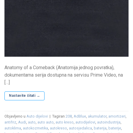
Anatomy of a Comeback (Anatomija jednog povratka),
dokumentarna serija dostupna na servisu Prime Video, na
[…]
Nastavite čitati
→
Objavljeno u
Auto dijelovi
|
Tagiran
208
,
AdBlue
,
akumulator
,
amortizeri
,
antifriz
,
Audi
,
auto
,
auto auto
,
auto kreso
,
autodijelovi
,
autoindustrija
,
autoklima
,
autokozmetika
,
autokreso
,
autosjedalica
,
baterija
,
baterije
,