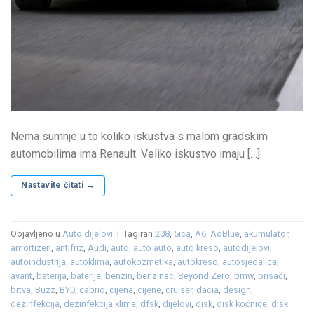
Nema sumnje u to koliko iskustva s malom gradskim
automobilima ima Renault. Veliko iskustvo imaju […]
Nastavite čitati
→
Objavljeno u
Auto dijelovi
|
Tagiran
208
,
5ica
,
A6
,
AdBlue
,
akumulator
,
amortizeri
,
antifriz
,
Audi
,
auto
,
auto auto
,
auto kreso
,
autodijelovi
,
autoindustrija
,
autoklima
,
autokozmetika
,
autokreso
,
autosjedalica
,
avant
,
baterija
,
baterije
,
benzin
,
benzinac
,
Beyond Zero
,
bmw
,
brisači
,
brtva
,
Buzz
,
BYD
,
cabrio
,
cijena
,
cijene
,
cruiser
,
dacia
,
design
,
dezinfekcija
,
dezinfekcija klime
,
dfsk
,
dijelovi
,
disk
,
disk kočnice
,
disk