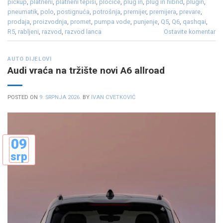
pickup
,
platneni
,
platneni tepisi
,
pločice
,
plug in
,
plug in hibrid
,
plugin
,
pneumatik
,
polo
,
postignuća
,
potrošnja
,
premijer
,
premijera
,
prevare
,
prodaja
,
proizvodnja
,
promet
,
pumpa vode
,
punjenje
,
Q5
,
Q6
,
qashqai
,
R5
,
rabljeni
,
razvod
,
razvod lanca
Ostavite komentar
AUTO DIJELOVI
Audi vraća na tržište novi A6 allroad
POSTED ON
9. SRPNJA 2026.
BY
IVAN CVETKOVIĆ
09
srp