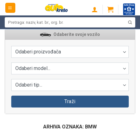
Skip
to
content
Pretraži:
Odaberite svoje vozilo
Odaberi proizvođača
Odaberi model...
Odaberi tip...
Traži
ARHIVA OZNAKA:
BMW