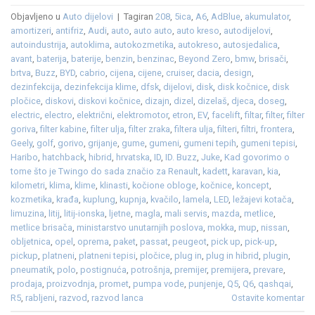
Objavljeno u
Auto dijelovi
|
Tagiran
208
,
5ica
,
A6
,
AdBlue
,
akumulator
,
amortizeri
,
antifriz
,
Audi
,
auto
,
auto auto
,
auto kreso
,
autodijelovi
,
autoindustrija
,
autoklima
,
autokozmetika
,
autokreso
,
autosjedalica
,
avant
,
baterija
,
baterije
,
benzin
,
benzinac
,
Beyond Zero
,
bmw
,
brisači
,
brtva
,
Buzz
,
BYD
,
cabrio
,
cijena
,
cijene
,
cruiser
,
dacia
,
design
,
dezinfekcija
,
dezinfekcija klime
,
dfsk
,
dijelovi
,
disk
,
disk kočnice
,
disk
pločice
,
diskovi
,
diskovi kočnice
,
dizajn
,
dizel
,
dizelaš
,
djeca
,
doseg
,
electric
,
electro
,
električni
,
elektromotor
,
etron
,
EV
,
facelift
,
filtar
,
filter
,
filter
goriva
,
filter kabine
,
filter ulja
,
filter zraka
,
filtera ulja
,
filteri
,
filtri
,
frontera
,
Geely
,
golf
,
gorivo
,
grijanje
,
gume
,
gumeni
,
gumeni tepih
,
gumeni tepisi
,
Haribo
,
hatchback
,
hibrid
,
hrvatska
,
ID
,
ID. Buzz
,
Juke
,
Kad govorimo o
tome što je Twingo do sada značio za Renault
,
kadett
,
karavan
,
kia
,
kilometri
,
klima
,
klime
,
klinasti
,
kočione obloge
,
kočnice
,
koncept
,
kozmetika
,
krađa
,
kuplung
,
kupnja
,
kvačilo
,
lamela
,
LED
,
ležajevi kotača
,
limuzina
,
litij
,
litij-ionska
,
ljetne
,
magla
,
mali servis
,
mazda
,
metlice
,
metlice brisača
,
ministarstvo unutarnjih poslova
,
mokka
,
mup
,
nissan
,
obljetnica
,
opel
,
oprema
,
paket
,
passat
,
peugeot
,
pick up
,
pick-up
,
pickup
,
platneni
,
platneni tepisi
,
pločice
,
plug in
,
plug in hibrid
,
plugin
,
pneumatik
,
polo
,
postignuća
,
potrošnja
,
premijer
,
premijera
,
prevare
,
prodaja
,
proizvodnja
,
promet
,
pumpa vode
,
punjenje
,
Q5
,
Q6
,
qashqai
,
R5
,
rabljeni
,
razvod
,
razvod lanca
Ostavite komentar