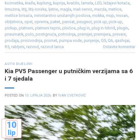
kozmetika
,
krađa
,
kuplung
,
kupnja
,
kvačilo
,
lamela
,
LED
,
ležajevi kotača
,
limuzina
,
litij
,
litij-ionska
,
ljetne
,
magla
,
mali servis
,
mazda
,
metlice
,
metlice brisača
,
ministarstvo unutarnjih poslova
,
mokka
,
mup
,
nissan
,
obljetnica
,
opel
,
oprema
,
paket
,
passat
,
peugeot
,
pick up
,
pick-up
,
pickup
,
platneni
,
platneni tepisi
,
pločice
,
plug in
,
plug in hibrid
,
plugin
,
pneumatik
,
polo
,
postignuća
,
potrošnja
,
premijer
,
premijera
,
prevare
,
prodaja
,
proizvodnja
,
promet
,
pumpa vode
,
punjenje
,
Q5
,
Q6
,
qashqai
,
R5
,
rabljeni
,
razvod
,
razvod lanca
Ostavite komentar
AUTO DIJELOVI
Kia PV5 Passenger u putničkim verzijama sa 6
i 7 sjedala
POSTED ON
10. LIPNJA 2026.
BY
IVAN CVETKOVIĆ
10
lip