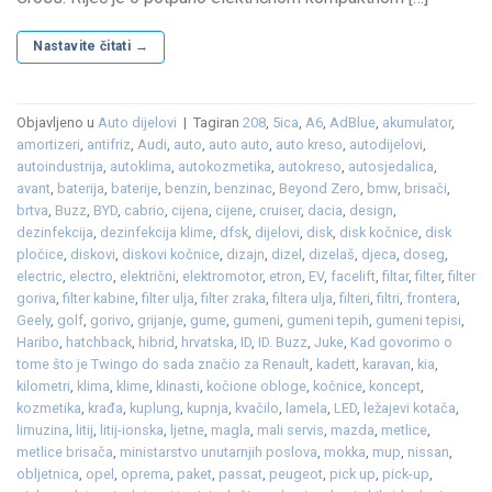
Nastavite čitati
→
Objavljeno u
Auto dijelovi
|
Tagiran
208
,
5ica
,
A6
,
AdBlue
,
akumulator
,
amortizeri
,
antifriz
,
Audi
,
auto
,
auto auto
,
auto kreso
,
autodijelovi
,
autoindustrija
,
autoklima
,
autokozmetika
,
autokreso
,
autosjedalica
,
avant
,
baterija
,
baterije
,
benzin
,
benzinac
,
Beyond Zero
,
bmw
,
brisači
,
brtva
,
Buzz
,
BYD
,
cabrio
,
cijena
,
cijene
,
cruiser
,
dacia
,
design
,
dezinfekcija
,
dezinfekcija klime
,
dfsk
,
dijelovi
,
disk
,
disk kočnice
,
disk
pločice
,
diskovi
,
diskovi kočnice
,
dizajn
,
dizel
,
dizelaš
,
djeca
,
doseg
,
electric
,
electro
,
električni
,
elektromotor
,
etron
,
EV
,
facelift
,
filtar
,
filter
,
filter
goriva
,
filter kabine
,
filter ulja
,
filter zraka
,
filtera ulja
,
filteri
,
filtri
,
frontera
,
Geely
,
golf
,
gorivo
,
grijanje
,
gume
,
gumeni
,
gumeni tepih
,
gumeni tepisi
,
Haribo
,
hatchback
,
hibrid
,
hrvatska
,
ID
,
ID. Buzz
,
Juke
,
Kad govorimo o
tome što je Twingo do sada značio za Renault
,
kadett
,
karavan
,
kia
,
kilometri
,
klima
,
klime
,
klinasti
,
kočione obloge
,
kočnice
,
koncept
,
kozmetika
,
krađa
,
kuplung
,
kupnja
,
kvačilo
,
lamela
,
LED
,
ležajevi kotača
,
limuzina
,
litij
,
litij-ionska
,
ljetne
,
magla
,
mali servis
,
mazda
,
metlice
,
metlice brisača
,
ministarstvo unutarnjih poslova
,
mokka
,
mup
,
nissan
,
obljetnica
,
opel
,
oprema
,
paket
,
passat
,
peugeot
,
pick up
,
pick-up
,