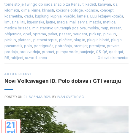
tome što je Twingo do sada značio za Renault
,
kadett
,
karavan
,
kia
,
kilometri
,
klima
,
klime
,
klinasti
,
kočione obloge
,
kočnice
,
koncept
,
kozmetika
,
krađa
,
kuplung
,
kupnja
,
kvačilo
,
lamela
,
LED
,
ležajevi kotača
,
limuzina
,
litij
,
litij-ionska
,
ljetne
,
magla
,
mali servis
,
mazda
,
metlice
,
metlice brisača
,
ministarstvo unutarnjih poslova
,
mokka
,
mup
,
nissan
,
obljetnica
,
opel
,
oprema
,
paket
,
passat
,
peugeot
,
pick up
,
pick-up
,
pickup
,
platneni
,
platneni tepisi
,
pločice
,
plug in
,
plug in hibrid
,
plugin
,
pneumatik
,
polo
,
postignuća
,
potrošnja
,
premijer
,
premijera
,
prevare
,
prodaja
,
proizvodnja
,
promet
,
pumpa vode
,
punjenje
,
Q5
,
Q6
,
qashqai
,
R5
,
rabljeni
,
razvod lanca
Ostavite komentar
AUTO DIJELOVI
Novi Volkswagen ID. Polo dobiva i GTI verziju
POSTED ON
21. SVIBNJA 2026.
BY
IVAN CVETKOVIĆ
21
svi