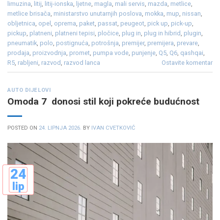
limuzina
,
litij
,
litij-ionska
,
ljetne
,
magla
,
mali servis
,
mazda
,
metlice
,
metlice brisača
,
ministarstvo unutarnjih poslova
,
mokka
,
mup
,
nissan
,
obljetnica
,
opel
,
oprema
,
paket
,
passat
,
peugeot
,
pick up
,
pick-up
,
pickup
,
platneni
,
platneni tepisi
,
pločice
,
plug in
,
plug in hibrid
,
plugin
,
pneumatik
,
polo
,
postignuća
,
potrošnja
,
premijer
,
premijera
,
prevare
,
prodaja
,
proizvodnja
,
promet
,
pumpa vode
,
punjenje
,
Q5
,
Q6
,
qashqai
,
R5
,
rabljeni
,
razvod
,
razvod lanca
Ostavite komentar
AUTO DIJELOVI
Omoda 7 donosi stil koji pokreće budućnost
POSTED ON
24. LIPNJA 2026.
BY
IVAN CVETKOVIĆ
24
lip