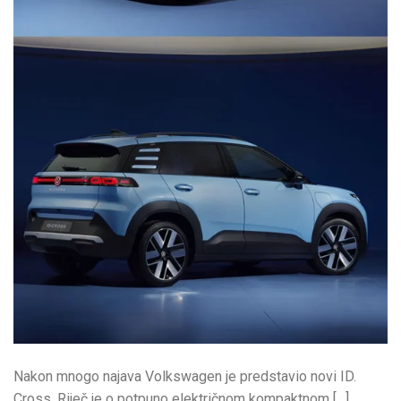
Nakon mnogo najava Volkswagen je predstavio novi ID.
Cross. Riječ je o potpuno električnom kompaktnom […]