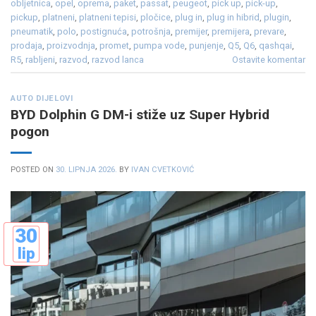
obljetnica
,
opel
,
oprema
,
paket
,
passat
,
peugeot
,
pick up
,
pick-up
,
pickup
,
platneni
,
platneni tepisi
,
pločice
,
plug in
,
plug in hibrid
,
plugin
,
pneumatik
,
polo
,
postignuća
,
potrošnja
,
premijer
,
premijera
,
prevare
,
prodaja
,
proizvodnja
,
promet
,
pumpa vode
,
punjenje
,
Q5
,
Q6
,
qashqai
,
R5
,
rabljeni
,
razvod
,
razvod lanca
Ostavite komentar
AUTO DIJELOVI
BYD Dolphin G DM-i stiže uz Super Hybrid
pogon
POSTED ON
30. LIPNJA 2026.
BY
IVAN CVETKOVIĆ
30
lip