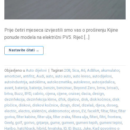
Prije četiri mjeseca izvijestili smo vas o proširenju Kijine
ponude modela na električni PV5. Riječ […]
Nastavite čitati
→
Objavljeno u
Auto dijelovi
|
Tagiran
208
,
5ica
,
A6
,
AdBlue
,
akumulator
,
amortizeri
,
antifriz
,
Audi
,
auto
,
auto auto
,
auto kreso
,
autodijelovi
,
autoindustrija
,
autoklima
,
autokozmetika
,
autokreso
,
autosjedalica
,
avant
,
baterija
,
baterije
,
benzin
,
benzinac
,
Beyond Zero
,
bmw
,
brisači
,
brtva
,
Buzz
,
BYD
,
cabrio
,
cijena
,
cijene
,
cruiser
,
dacia
,
design
,
dezinfekcija
,
dezinfekcija klime
,
dfsk
,
dijelovi
,
disk
,
disk kočnice
,
disk
pločice
,
diskovi
,
diskovi kočnice
,
dizajn
,
dizel
,
dizelaš
,
djeca
,
doseg
,
electric
,
electro
,
električni
,
elektromotor
,
etron
,
EV
,
facelift
,
filtar
,
filter
,
filter
goriva
,
filter kabine
,
filter ulja
,
filter zraka
,
filtera ulja
,
filteri
,
filtri
,
frontera
,
Geely
,
golf
,
gorivo
,
grijanje
,
gume
,
gumeni
,
gumeni tepih
,
gumeni tepisi
,
Haribo
,
hatchback
,
hibrid
,
hrvatska
,
ID
,
ID. Buzz
,
Juke
,
Kad govorimo o