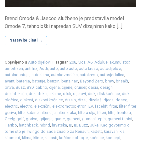
Brend Omoda & Jaecoo službeno je predstavila model
Omode 7, tehnološki napredan SUV dizajniran kako […]
Nastavite čitati
→
Objavljeno u
Auto dijelovi
|
Tagiran
208
,
5ica
,
A6
,
AdBlue
,
akumulator
,
amortizeri
,
antifriz
,
Audi
,
auto
,
auto auto
,
auto kreso
,
autodijelovi
,
autoindustrija
,
autoklima
,
autokozmetika
,
autokreso
,
autosjedalica
,
avant
,
baterija
,
baterije
,
benzin
,
benzinac
,
Beyond Zero
,
bmw
,
brisači
,
brtva
,
Buzz
,
BYD
,
cabrio
,
cijena
,
cijene
,
cruiser
,
dacia
,
design
,
dezinfekcija
,
dezinfekcija klime
,
dfsk
,
dijelovi
,
disk
,
disk kočnice
,
disk
pločice
,
diskovi
,
diskovi kočnice
,
dizajn
,
dizel
,
dizelaš
,
djeca
,
doseg
,
electric
,
electro
,
električni
,
elektromotor
,
etron
,
EV
,
facelift
,
filtar
,
filter
,
filter
goriva
,
filter kabine
,
filter ulja
,
filter zraka
,
filtera ulja
,
filteri
,
filtri
,
frontera
,
Geely
,
golf
,
gorivo
,
grijanje
,
gume
,
gumeni
,
gumeni tepih
,
gumeni tepisi
,
Haribo
,
hatchback
,
hibrid
,
hrvatska
,
ID
,
ID. Buzz
,
Juke
,
Kad govorimo o
tome što je Twingo do sada značio za Renault
,
kadett
,
karavan
,
kia
,
kilometri
,
klima
,
klime
,
klinasti
,
kočione obloge
,
kočnice
,
koncept
,