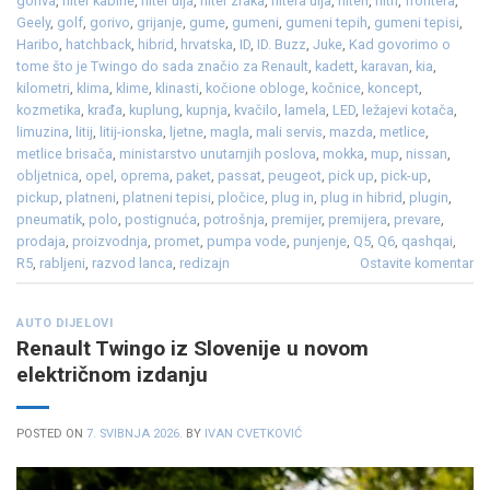
goriva
,
filter kabine
,
filter ulja
,
filter zraka
,
filtera ulja
,
filteri
,
filtri
,
frontera
,
Geely
,
golf
,
gorivo
,
grijanje
,
gume
,
gumeni
,
gumeni tepih
,
gumeni tepisi
,
Haribo
,
hatchback
,
hibrid
,
hrvatska
,
ID
,
ID. Buzz
,
Juke
,
Kad govorimo o
tome što je Twingo do sada značio za Renault
,
kadett
,
karavan
,
kia
,
kilometri
,
klima
,
klime
,
klinasti
,
kočione obloge
,
kočnice
,
koncept
,
kozmetika
,
krađa
,
kuplung
,
kupnja
,
kvačilo
,
lamela
,
LED
,
ležajevi kotača
,
limuzina
,
litij
,
litij-ionska
,
ljetne
,
magla
,
mali servis
,
mazda
,
metlice
,
metlice brisača
,
ministarstvo unutarnjih poslova
,
mokka
,
mup
,
nissan
,
obljetnica
,
opel
,
oprema
,
paket
,
passat
,
peugeot
,
pick up
,
pick-up
,
pickup
,
platneni
,
platneni tepisi
,
pločice
,
plug in
,
plug in hibrid
,
plugin
,
pneumatik
,
polo
,
postignuća
,
potrošnja
,
premijer
,
premijera
,
prevare
,
prodaja
,
proizvodnja
,
promet
,
pumpa vode
,
punjenje
,
Q5
,
Q6
,
qashqai
,
R5
,
rabljeni
,
razvod lanca
,
redizajn
Ostavite komentar
AUTO DIJELOVI
Renault Twingo iz Slovenije u novom
električnom izdanju
POSTED ON
7. SVIBNJA 2026.
BY
IVAN CVETKOVIĆ