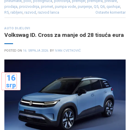
pneumatik
,
polo
,
postignuća
,
potrošnja
,
premijer
,
premijera
,
prevare
,
prodaja
,
proizvodnja
,
promet
,
pumpa vode
,
punjenje
,
Q5
,
Q6
,
qashqai
,
R5
,
rabljeni
,
razvod
,
razvod lanca
Ostavite komentar
AUTO DIJELOVI
Volkswag ID. Cross za manje od 28 tisuća eura
POSTED ON
16. SRPNJA 2026.
BY
IVAN CVETKOVIĆ
16
srp