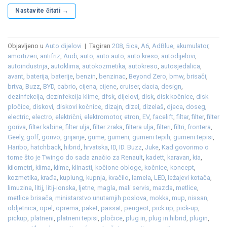
Nastavite čitati
→
Objavljeno u
Auto dijelovi
|
Tagiran
208
,
5ica
,
A6
,
AdBlue
,
akumulator
,
amortizeri
,
antifriz
,
Audi
,
auto
,
auto auto
,
auto kreso
,
autodijelovi
,
autoindustrija
,
autoklima
,
autokozmetika
,
autokreso
,
autosjedalica
,
avant
,
baterija
,
baterije
,
benzin
,
benzinac
,
Beyond Zero
,
bmw
,
brisači
,
brtva
,
Buzz
,
BYD
,
cabrio
,
cijena
,
cijene
,
cruiser
,
dacia
,
design
,
dezinfekcija
,
dezinfekcija klime
,
dfsk
,
dijelovi
,
disk
,
disk kočnice
,
disk
pločice
,
diskovi
,
diskovi kočnice
,
dizajn
,
dizel
,
dizelaš
,
djeca
,
doseg
,
electric
,
electro
,
električni
,
elektromotor
,
etron
,
EV
,
facelift
,
filtar
,
filter
,
filter
goriva
,
filter kabine
,
filter ulja
,
filter zraka
,
filtera ulja
,
filteri
,
filtri
,
frontera
,
Geely
,
golf
,
gorivo
,
grijanje
,
gume
,
gumeni
,
gumeni tepih
,
gumeni tepisi
,
Haribo
,
hatchback
,
hibrid
,
hrvatska
,
ID
,
ID. Buzz
,
Juke
,
Kad govorimo o
tome što je Twingo do sada značio za Renault
,
kadett
,
karavan
,
kia
,
kilometri
,
klima
,
klime
,
klinasti
,
kočione obloge
,
kočnice
,
koncept
,
kozmetika
,
krađa
,
kuplung
,
kupnja
,
kvačilo
,
lamela
,
LED
,
ležajevi kotača
,
limuzina
,
litij
,
litij-ionska
,
ljetne
,
magla
,
mali servis
,
mazda
,
metlice
,
metlice brisača
,
ministarstvo unutarnjih poslova
,
mokka
,
mup
,
nissan
,
obljetnica
,
opel
,
oprema
,
paket
,
passat
,
peugeot
,
pick up
,
pick-up
,
pickup
,
platneni
,
platneni tepisi
,
pločice
,
plug in
,
plug in hibrid
,
plugin
,