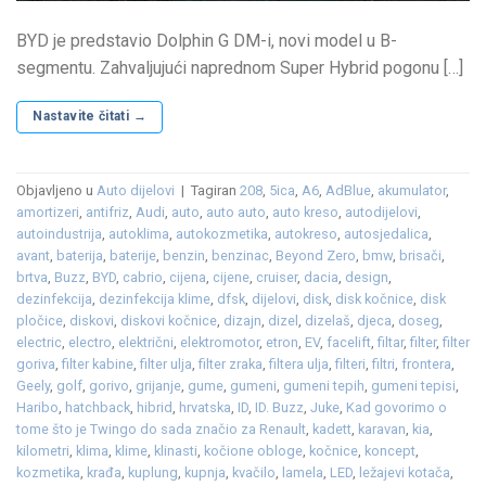
BYD je predstavio Dolphin G DM-i, novi model u B-
segmentu. Zahvaljujući naprednom Super Hybrid pogonu […]
Nastavite čitati
→
Objavljeno u
Auto dijelovi
|
Tagiran
208
,
5ica
,
A6
,
AdBlue
,
akumulator
,
amortizeri
,
antifriz
,
Audi
,
auto
,
auto auto
,
auto kreso
,
autodijelovi
,
autoindustrija
,
autoklima
,
autokozmetika
,
autokreso
,
autosjedalica
,
avant
,
baterija
,
baterije
,
benzin
,
benzinac
,
Beyond Zero
,
bmw
,
brisači
,
brtva
,
Buzz
,
BYD
,
cabrio
,
cijena
,
cijene
,
cruiser
,
dacia
,
design
,
dezinfekcija
,
dezinfekcija klime
,
dfsk
,
dijelovi
,
disk
,
disk kočnice
,
disk
pločice
,
diskovi
,
diskovi kočnice
,
dizajn
,
dizel
,
dizelaš
,
djeca
,
doseg
,
electric
,
electro
,
električni
,
elektromotor
,
etron
,
EV
,
facelift
,
filtar
,
filter
,
filter
goriva
,
filter kabine
,
filter ulja
,
filter zraka
,
filtera ulja
,
filteri
,
filtri
,
frontera
,
Geely
,
golf
,
gorivo
,
grijanje
,
gume
,
gumeni
,
gumeni tepih
,
gumeni tepisi
,
Haribo
,
hatchback
,
hibrid
,
hrvatska
,
ID
,
ID. Buzz
,
Juke
,
Kad govorimo o
tome što je Twingo do sada značio za Renault
,
kadett
,
karavan
,
kia
,
kilometri
,
klima
,
klime
,
klinasti
,
kočione obloge
,
kočnice
,
koncept
,
kozmetika
,
krađa
,
kuplung
,
kupnja
,
kvačilo
,
lamela
,
LED
,
ležajevi kotača
,