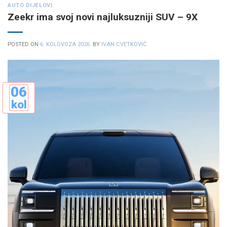
AUTO DIJELOVI
Zeekr ima svoj novi najluksuzniji SUV – 9X
POSTED ON
6. KOLOVOZA 2026.
BY
IVAN CVETKOVIĆ
06
kol