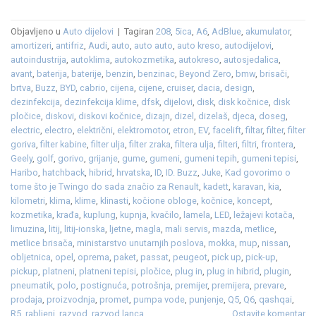
Objavljeno u
Auto dijelovi
|
Tagiran
208
,
5ica
,
A6
,
AdBlue
,
akumulator
,
amortizeri
,
antifriz
,
Audi
,
auto
,
auto auto
,
auto kreso
,
autodijelovi
,
autoindustrija
,
autoklima
,
autokozmetika
,
autokreso
,
autosjedalica
,
avant
,
baterija
,
baterije
,
benzin
,
benzinac
,
Beyond Zero
,
bmw
,
brisači
,
brtva
,
Buzz
,
BYD
,
cabrio
,
cijena
,
cijene
,
cruiser
,
dacia
,
design
,
dezinfekcija
,
dezinfekcija klime
,
dfsk
,
dijelovi
,
disk
,
disk kočnice
,
disk
pločice
,
diskovi
,
diskovi kočnice
,
dizajn
,
dizel
,
dizelaš
,
djeca
,
doseg
,
electric
,
electro
,
električni
,
elektromotor
,
etron
,
EV
,
facelift
,
filtar
,
filter
,
filter
goriva
,
filter kabine
,
filter ulja
,
filter zraka
,
filtera ulja
,
filteri
,
filtri
,
frontera
,
Geely
,
golf
,
gorivo
,
grijanje
,
gume
,
gumeni
,
gumeni tepih
,
gumeni tepisi
,
Haribo
,
hatchback
,
hibrid
,
hrvatska
,
ID
,
ID. Buzz
,
Juke
,
Kad govorimo o
tome što je Twingo do sada značio za Renault
,
kadett
,
karavan
,
kia
,
kilometri
,
klima
,
klime
,
klinasti
,
kočione obloge
,
kočnice
,
koncept
,
kozmetika
,
krađa
,
kuplung
,
kupnja
,
kvačilo
,
lamela
,
LED
,
ležajevi kotača
,
limuzina
,
litij
,
litij-ionska
,
ljetne
,
magla
,
mali servis
,
mazda
,
metlice
,
metlice brisača
,
ministarstvo unutarnjih poslova
,
mokka
,
mup
,
nissan
,
obljetnica
,
opel
,
oprema
,
paket
,
passat
,
peugeot
,
pick up
,
pick-up
,
pickup
,
platneni
,
platneni tepisi
,
pločice
,
plug in
,
plug in hibrid
,
plugin
,
pneumatik
,
polo
,
postignuća
,
potrošnja
,
premijer
,
premijera
,
prevare
,
prodaja
,
proizvodnja
,
promet
,
pumpa vode
,
punjenje
,
Q5
,
Q6
,
qashqai
,
R5
,
rabljeni
,
razvod
,
razvod lanca
Ostavite komentar