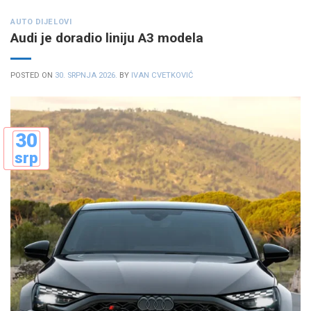
AUTO DIJELOVI
Audi je doradio liniju A3 modela
POSTED ON
30. SRPNJA 2026.
BY
IVAN CVETKOVIĆ
30
srp