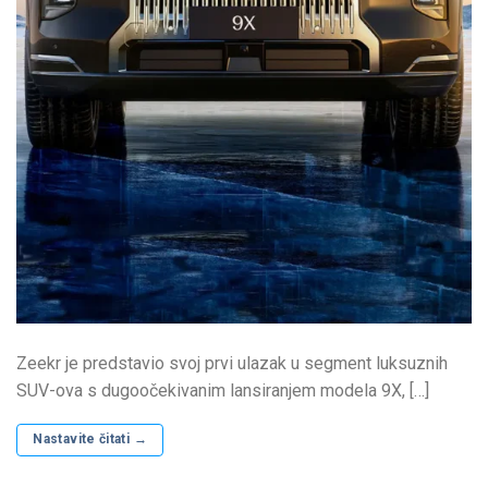
Zeekr je predstavio svoj prvi ulazak u segment luksuznih
SUV-ova s ​​dugoočekivanim lansiranjem modela 9X, […]
Nastavite čitati
→