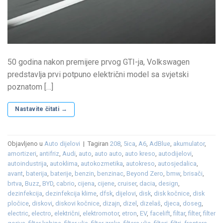
50 godina nakon premijere prvog GTI-ja, Volkswagen
predstavlja prvi potpuno električni model sa svjetski
poznatom […]
Nastavite čitati
→
Objavljeno u
Auto dijelovi
|
Tagiran
208
,
5ica
,
A6
,
AdBlue
,
akumulator
,
amortizeri
,
antifriz
,
Audi
,
auto
,
auto auto
,
auto kreso
,
autodijelovi
,
autoindustrija
,
autoklima
,
autokozmetika
,
autokreso
,
autosjedalica
,
avant
,
baterija
,
baterije
,
benzin
,
benzinac
,
Beyond Zero
,
bmw
,
brisači
,
brtva
,
Buzz
,
BYD
,
cabrio
,
cijena
,
cijene
,
cruiser
,
dacia
,
design
,
dezinfekcija
,
dezinfekcija klime
,
dfsk
,
dijelovi
,
disk
,
disk kočnice
,
disk
pločice
,
diskovi
,
diskovi kočnice
,
dizajn
,
dizel
,
dizelaš
,
djeca
,
doseg
,
electric
,
electro
,
električni
,
elektromotor
,
etron
,
EV
,
facelift
,
filtar
,
filter
,
filter