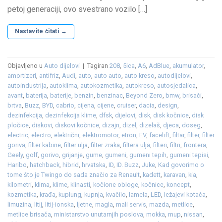
petoj generaciji, ovo svestrano vozilo […]
Nastavite čitati
→
Objavljeno u
Auto dijelovi
|
Tagiran
208
,
5ica
,
A6
,
AdBlue
,
akumulator
,
amortizeri
,
antifriz
,
Audi
,
auto
,
auto auto
,
auto kreso
,
autodijelovi
,
autoindustrija
,
autoklima
,
autokozmetika
,
autokreso
,
autosjedalica
,
avant
,
baterija
,
baterije
,
benzin
,
benzinac
,
Beyond Zero
,
bmw
,
brisači
,
brtva
,
Buzz
,
BYD
,
cabrio
,
cijena
,
cijene
,
cruiser
,
dacia
,
design
,
dezinfekcija
,
dezinfekcija klime
,
dfsk
,
dijelovi
,
disk
,
disk kočnice
,
disk
pločice
,
diskovi
,
diskovi kočnice
,
dizajn
,
dizel
,
dizelaš
,
djeca
,
doseg
,
electric
,
electro
,
električni
,
elektromotor
,
etron
,
EV
,
facelift
,
filtar
,
filter
,
filter
goriva
,
filter kabine
,
filter ulja
,
filter zraka
,
filtera ulja
,
filteri
,
filtri
,
frontera
,
Geely
,
golf
,
gorivo
,
grijanje
,
gume
,
gumeni
,
gumeni tepih
,
gumeni tepisi
,
Haribo
,
hatchback
,
hibrid
,
hrvatska
,
ID
,
ID. Buzz
,
Juke
,
Kad govorimo o
tome što je Twingo do sada značio za Renault
,
kadett
,
karavan
,
kia
,
kilometri
,
klima
,
klime
,
klinasti
,
kočione obloge
,
kočnice
,
koncept
,
kozmetika
,
krađa
,
kuplung
,
kupnja
,
kvačilo
,
lamela
,
LED
,
ležajevi kotača
,
limuzina
,
litij
,
litij-ionska
,
ljetne
,
magla
,
mali servis
,
mazda
,
metlice
,
metlice brisača
,
ministarstvo unutarnjih poslova
,
mokka
,
mup
,
nissan
,