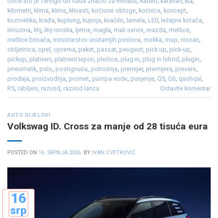
tome što je Twingo do sada značio za Renault
,
kadett
,
karavan
,
kia
,
kilometri
,
klima
,
klime
,
klinasti
,
kočione obloge
,
kočnice
,
koncept
,
kozmetika
,
krađa
,
kuplung
,
kupnja
,
kvačilo
,
lamela
,
LED
,
ležajevi kotača
,
limuzina
,
litij
,
litij-ionska
,
ljetne
,
magla
,
mali servis
,
mazda
,
metlice
,
metlice brisača
,
ministarstvo unutarnjih poslova
,
mokka
,
mup
,
nissan
,
obljetnica
,
opel
,
oprema
,
paket
,
passat
,
peugeot
,
pick up
,
pick-up
,
pickup
,
platneni
,
platneni tepisi
,
pločice
,
plug in
,
plug in hibrid
,
plugin
,
pneumatik
,
polo
,
postignuća
,
potrošnja
,
premijer
,
premijera
,
prevare
,
prodaja
,
proizvodnja
,
promet
,
pumpa vode
,
punjenje
,
Q5
,
Q6
,
qashqai
,
R5
,
rabljeni
,
razvod
,
razvod lanca
Ostavite komentar
AUTO DIJELOVI
Volkswag ID. Cross za manje od 28 tisuća eura
POSTED ON
16. SRPNJA 2026.
BY
IVAN CVETKOVIĆ
16
srp