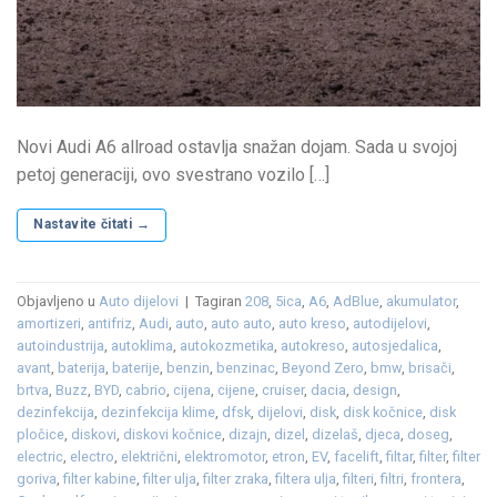
Novi Audi A6 allroad ostavlja snažan dojam. Sada u svojoj
petoj generaciji, ovo svestrano vozilo […]
Nastavite čitati
→
Objavljeno u
Auto dijelovi
|
Tagiran
208
,
5ica
,
A6
,
AdBlue
,
akumulator
,
amortizeri
,
antifriz
,
Audi
,
auto
,
auto auto
,
auto kreso
,
autodijelovi
,
autoindustrija
,
autoklima
,
autokozmetika
,
autokreso
,
autosjedalica
,
avant
,
baterija
,
baterije
,
benzin
,
benzinac
,
Beyond Zero
,
bmw
,
brisači
,
brtva
,
Buzz
,
BYD
,
cabrio
,
cijena
,
cijene
,
cruiser
,
dacia
,
design
,
dezinfekcija
,
dezinfekcija klime
,
dfsk
,
dijelovi
,
disk
,
disk kočnice
,
disk
pločice
,
diskovi
,
diskovi kočnice
,
dizajn
,
dizel
,
dizelaš
,
djeca
,
doseg
,
electric
,
electro
,
električni
,
elektromotor
,
etron
,
EV
,
facelift
,
filtar
,
filter
,
filter
goriva
,
filter kabine
,
filter ulja
,
filter zraka
,
filtera ulja
,
filteri
,
filtri
,
frontera
,