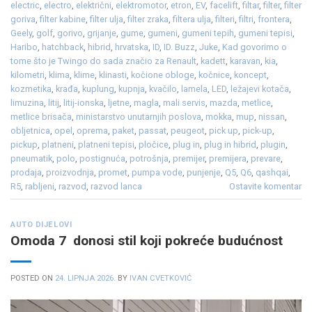
electric
,
electro
,
električni
,
elektromotor
,
etron
,
EV
,
facelift
,
filtar
,
filter
,
filter
goriva
,
filter kabine
,
filter ulja
,
filter zraka
,
filtera ulja
,
filteri
,
filtri
,
frontera
,
Geely
,
golf
,
gorivo
,
grijanje
,
gume
,
gumeni
,
gumeni tepih
,
gumeni tepisi
,
Haribo
,
hatchback
,
hibrid
,
hrvatska
,
ID
,
ID. Buzz
,
Juke
,
Kad govorimo o
tome što je Twingo do sada značio za Renault
,
kadett
,
karavan
,
kia
,
kilometri
,
klima
,
klime
,
klinasti
,
kočione obloge
,
kočnice
,
koncept
,
kozmetika
,
krađa
,
kuplung
,
kupnja
,
kvačilo
,
lamela
,
LED
,
ležajevi kotača
,
limuzina
,
litij
,
litij-ionska
,
ljetne
,
magla
,
mali servis
,
mazda
,
metlice
,
metlice brisača
,
ministarstvo unutarnjih poslova
,
mokka
,
mup
,
nissan
,
obljetnica
,
opel
,
oprema
,
paket
,
passat
,
peugeot
,
pick up
,
pick-up
,
pickup
,
platneni
,
platneni tepisi
,
pločice
,
plug in
,
plug in hibrid
,
plugin
,
pneumatik
,
polo
,
postignuća
,
potrošnja
,
premijer
,
premijera
,
prevare
,
prodaja
,
proizvodnja
,
promet
,
pumpa vode
,
punjenje
,
Q5
,
Q6
,
qashqai
,
R5
,
rabljeni
,
razvod
,
razvod lanca
Ostavite komentar
AUTO DIJELOVI
Omoda 7 donosi stil koji pokreće budućnost
POSTED ON
24. LIPNJA 2026.
BY
IVAN CVETKOVIĆ