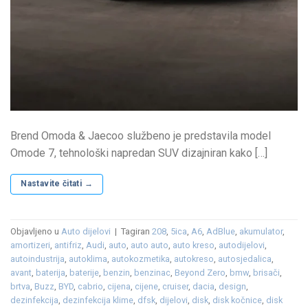
Brend Omoda & Jaecoo službeno je predstavila model
Omode 7, tehnološki napredan SUV dizajniran kako […]
Nastavite čitati
→
Objavljeno u
Auto dijelovi
|
Tagiran
208
,
5ica
,
A6
,
AdBlue
,
akumulator
,
amortizeri
,
antifriz
,
Audi
,
auto
,
auto auto
,
auto kreso
,
autodijelovi
,
autoindustrija
,
autoklima
,
autokozmetika
,
autokreso
,
autosjedalica
,
avant
,
baterija
,
baterije
,
benzin
,
benzinac
,
Beyond Zero
,
bmw
,
brisači
,
brtva
,
Buzz
,
BYD
,
cabrio
,
cijena
,
cijene
,
cruiser
,
dacia
,
design
,
dezinfekcija
,
dezinfekcija klime
,
dfsk
,
dijelovi
,
disk
,
disk kočnice
,
disk