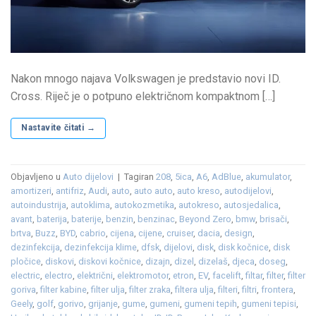
Nakon mnogo najava Volkswagen je predstavio novi ID.
Cross. Riječ je o potpuno električnom kompaktnom […]
Nastavite čitati
→
Objavljeno u
Auto dijelovi
|
Tagiran
208
,
5ica
,
A6
,
AdBlue
,
akumulator
,
amortizeri
,
antifriz
,
Audi
,
auto
,
auto auto
,
auto kreso
,
autodijelovi
,
autoindustrija
,
autoklima
,
autokozmetika
,
autokreso
,
autosjedalica
,
avant
,
baterija
,
baterije
,
benzin
,
benzinac
,
Beyond Zero
,
bmw
,
brisači
,
brtva
,
Buzz
,
BYD
,
cabrio
,
cijena
,
cijene
,
cruiser
,
dacia
,
design
,
dezinfekcija
,
dezinfekcija klime
,
dfsk
,
dijelovi
,
disk
,
disk kočnice
,
disk
pločice
,
diskovi
,
diskovi kočnice
,
dizajn
,
dizel
,
dizelaš
,
djeca
,
doseg
,
electric
,
electro
,
električni
,
elektromotor
,
etron
,
EV
,
facelift
,
filtar
,
filter
,
filter
goriva
,
filter kabine
,
filter ulja
,
filter zraka
,
filtera ulja
,
filteri
,
filtri
,
frontera
,
Geely
,
golf
,
gorivo
,
grijanje
,
gume
,
gumeni
,
gumeni tepih
,
gumeni tepisi
,