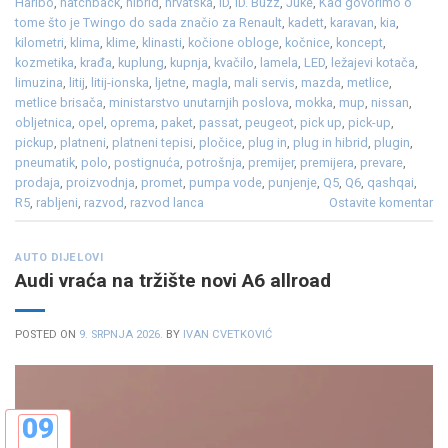
Haribo
,
hatchback
,
hibrid
,
hrvatska
,
ID
,
ID. Buzz
,
Juke
,
Kad govorimo o
tome što je Twingo do sada značio za Renault
,
kadett
,
karavan
,
kia
,
kilometri
,
klima
,
klime
,
klinasti
,
kočione obloge
,
kočnice
,
koncept
,
kozmetika
,
krađa
,
kuplung
,
kupnja
,
kvačilo
,
lamela
,
LED
,
ležajevi kotača
,
limuzina
,
litij
,
litij-ionska
,
ljetne
,
magla
,
mali servis
,
mazda
,
metlice
,
metlice brisača
,
ministarstvo unutarnjih poslova
,
mokka
,
mup
,
nissan
,
obljetnica
,
opel
,
oprema
,
paket
,
passat
,
peugeot
,
pick up
,
pick-up
,
pickup
,
platneni
,
platneni tepisi
,
pločice
,
plug in
,
plug in hibrid
,
plugin
,
pneumatik
,
polo
,
postignuća
,
potrošnja
,
premijer
,
premijera
,
prevare
,
prodaja
,
proizvodnja
,
promet
,
pumpa vode
,
punjenje
,
Q5
,
Q6
,
qashqai
,
R5
,
rabljeni
,
razvod
,
razvod lanca
Ostavite komentar
AUTO DIJELOVI
Audi vraća na tržište novi A6 allroad
POSTED ON
9. SRPNJA 2026.
BY
IVAN CVETKOVIĆ
09