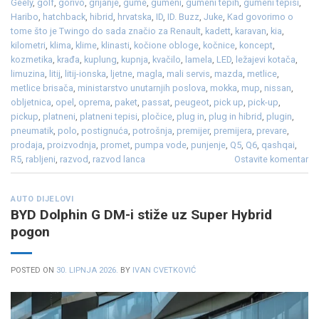
Geely
,
golf
,
gorivo
,
grijanje
,
gume
,
gumeni
,
gumeni tepih
,
gumeni tepisi
,
Haribo
,
hatchback
,
hibrid
,
hrvatska
,
ID
,
ID. Buzz
,
Juke
,
Kad govorimo o
tome što je Twingo do sada značio za Renault
,
kadett
,
karavan
,
kia
,
kilometri
,
klima
,
klime
,
klinasti
,
kočione obloge
,
kočnice
,
koncept
,
kozmetika
,
krađa
,
kuplung
,
kupnja
,
kvačilo
,
lamela
,
LED
,
ležajevi kotača
,
limuzina
,
litij
,
litij-ionska
,
ljetne
,
magla
,
mali servis
,
mazda
,
metlice
,
metlice brisača
,
ministarstvo unutarnjih poslova
,
mokka
,
mup
,
nissan
,
obljetnica
,
opel
,
oprema
,
paket
,
passat
,
peugeot
,
pick up
,
pick-up
,
pickup
,
platneni
,
platneni tepisi
,
pločice
,
plug in
,
plug in hibrid
,
plugin
,
pneumatik
,
polo
,
postignuća
,
potrošnja
,
premijer
,
premijera
,
prevare
,
prodaja
,
proizvodnja
,
promet
,
pumpa vode
,
punjenje
,
Q5
,
Q6
,
qashqai
,
R5
,
rabljeni
,
razvod
,
razvod lanca
Ostavite komentar
AUTO DIJELOVI
BYD Dolphin G DM-i stiže uz Super Hybrid
pogon
POSTED ON
30. LIPNJA 2026.
BY
IVAN CVETKOVIĆ