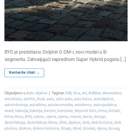
BYD je predstavio Dolphin G DM-i, novi model u B-
segmentu. Zahvaljujući naprednom Super Hybrid pogonu […]
Nastavite čitati
→
Objavljeno u
Auto dijelovi
|
Tagiran
208
,
5ica
,
A6
,
AdBlue
,
akumulator
,
amortizeri
,
antifriz
,
Audi
,
auto
,
auto auto
,
auto kreso
,
autodijelovi
,
autoindustrija
,
autoklima
,
autokozmetika
,
autokreso
,
autosjedalica
,
avant
,
baterija
,
baterije
,
benzin
,
benzinac
,
Beyond Zero
,
bmw
,
brisači
,
brtva
,
Buzz
,
BYD
,
cabrio
,
cijena
,
cijene
,
cruiser
,
dacia
,
design
,
dezinfekcija
,
dezinfekcija klime
,
dfsk
,
dijelovi
,
disk
,
disk kočnice
,
disk
pločice
,
diskovi
,
diskovi kočnice
,
dizajn
,
dizel
,
dizelaš
,
djeca
,
doseg
,