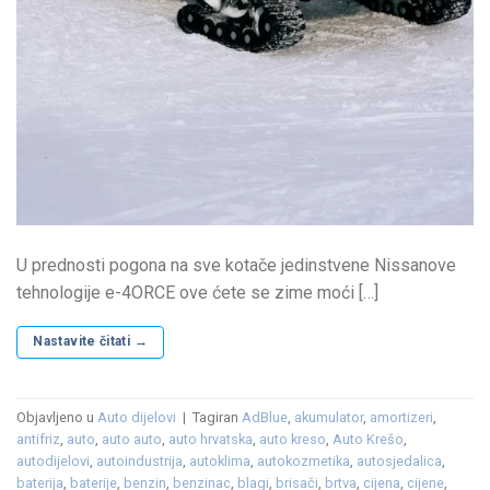
U prednosti pogona na sve kotače jedinstvene Nissanove
tehnologije e-4ORCE ove ćete se zime moći […]
Nastavite čitati
→
Objavljeno u
Auto dijelovi
|
Tagiran
AdBlue
,
akumulator
,
amortizeri
,
antifriz
,
auto
,
auto auto
,
auto hrvatska
,
auto kreso
,
Auto Krešo
,
autodijelovi
,
autoindustrija
,
autoklima
,
autokozmetika
,
autosjedalica
,
baterija
,
baterije
,
benzin
,
benzinac
,
blagi
,
brisači
,
brtva
,
cijena
,
cijene
,