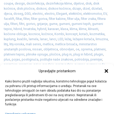
coupe
,
design
,
dezinfekcija
,
dezinfekcija klime
,
dijelovi
,
disk
,
disk
kočnice
,
disk pločice
,
diskovi
,
diskovi kočnice
,
dizajn
,
dizel
,
dizelaš
,
djeca
,
doseg
,
DSG
,
electric
,
electro
,
Elegant
,
električni
,
elektromotor
,
EV
,
facelift
,
filtar
,
filter
,
filter goriva
,
filter kabine
,
filter ulja
,
filter zraka
,
filtera
ulja
,
filteri
,
filtri
,
gorivo
,
grijanje
,
gume
,
gumeni
,
gumeni tepih
,
gumeni
tepisi
,
hibrid
,
hrvatska
,
hybrid
,
karavan
,
klasa
,
klima
,
klime
,
klinasti
,
kočione obloge
,
kocnice
,
kočnice
,
Kombi
,
koncept
,
kotači
,
kozmetika
,
kuplung
,
kvačilo
,
lamela
,
lanac
,
lanci
,
LED
,
ležaj
,
ležajevi kotača
,
limuzina
,
litij
,
litij-ionska
,
mali servis
,
metlice
,
metlice brisača
,
ministarstvo
unutarnjih poslova
,
nissan
,
obljetnica
,
obnovljen
,
oe
,
oprema
,
platneni
,
platneni tepisi
,
plinske opruge
,
pločice
,
plug in
,
plug in hibrid
,
plugin
,
plus
,
pojas
,
postignuća
,
poštujte naše znakove
,
potrošnja
,
premijer
,
premijera
,
premium
,
prius
,
prodaja
,
proizvodnja
,
pumpa
,
pumpa vode
,
punjenje
,
range
,
razvod
,
razvod lanca
,
redizajn
,
reli
,
remen
,
sjedalica
,
Upravljajte pristankom
spojka
,
sredstvo za odleđivanje staklenih površina
,
staklo
,
svjećice
,
svjetla
,
tehnika
,
turbo
,
turbopunjač
,
ulja
,
ulje
,
vjetrobransko
,
Kako bismo pružili najbolja iskustva, koristimo tehnologije poput kolačića
vjetrobransko staklo
,
X-Trail
,
zimska oprema
,
znak
,
znakovi
,
zrak
,
za pohranu i/ili pristup informacijama o uređaju. Pristanak na ove
zupčasti
Ostavite komentar
tehnologije omogućit će nam obradu podataka kao što su ponašanje
pregledavanja ili jedinstveni ID-ovi na ovoj stranici. Nepristanak ili
povlačenje pristanka može negativno utjecati na određene značajke i
funkcije.
Upravljanje uslugama