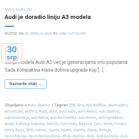
AUTO DIJELOVI
Audi je doradio liniju A3 modela
POSTED ON
30. SRPNJA 2026.
BY
IVAN CVETKOVIĆ
30
srp
Serija modela Audi A3 već je generacijama vrlo popularna.
Sada kompaktna klasa dobiva upgrade koji […]
Nastavite čitati
→
Objavljeno u
Auto dijelovi
|
Tagiran
208
,
5ica
,
A6
,
AdBlue
,
akumulator
,
amortizeri
,
antifriz
,
Audi
,
auto
,
auto auto
,
auto kreso
,
autodijelovi
,
autoindustrija
,
autoklima
,
autokozmetika
,
autokreso
,
autosjedalica
,
avant
,
baterija
,
baterije
,
benzin
,
benzinac
,
Beyond Zero
,
bmw
,
brisači
,
brtva
,
Buzz
,
BYD
,
cabrio
,
cijena
,
cijene
,
cruiser
,
dacia
,
design
,
dezinfekcija
,
dezinfekcija klime
,
dfsk
,
dijelovi
,
disk
,
disk kočnice
,
disk