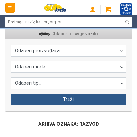
Skip
to
content
Pretraži:
Odaberite svoje vozilo
Odaberi proizvođača
Odaberi model...
Odaberi tip...
Traži
ARHIVA OZNAKA:
RAZVOD