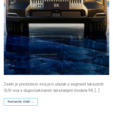
Zeekr je predstavio svoj prvi ulazak u segment luksuznih
SUV-ova s ​​dugoočekivanim lansiranjem modela 9X, […]
Nastavite čitati
→