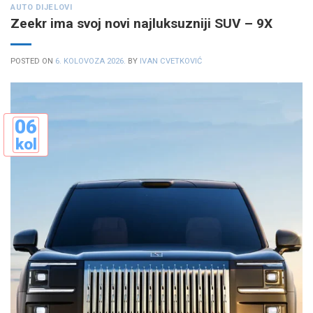
AUTO DIJELOVI
Zeekr ima svoj novi najluksuzniji SUV – 9X
POSTED ON
6. KOLOVOZA 2026.
BY
IVAN CVETKOVIĆ
06
kol