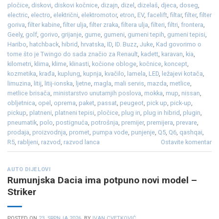
pločice
,
diskovi
,
diskovi kočnice
,
dizajn
,
dizel
,
dizelaš
,
djeca
,
doseg
,
electric
,
electro
,
električni
,
elektromotor
,
etron
,
EV
,
facelift
,
filtar
,
filter
,
filter
goriva
,
filter kabine
,
filter ulja
,
filter zraka
,
filtera ulja
,
filteri
,
filtri
,
frontera
,
Geely
,
golf
,
gorivo
,
grijanje
,
gume
,
gumeni
,
gumeni tepih
,
gumeni tepisi
,
Haribo
,
hatchback
,
hibrid
,
hrvatska
,
ID
,
ID. Buzz
,
Juke
,
Kad govorimo o
tome što je Twingo do sada značio za Renault
,
kadett
,
karavan
,
kia
,
kilometri
,
klima
,
klime
,
klinasti
,
kočione obloge
,
kočnice
,
koncept
,
kozmetika
,
krađa
,
kuplung
,
kupnja
,
kvačilo
,
lamela
,
LED
,
ležajevi kotača
,
limuzina
,
litij
,
litij-ionska
,
ljetne
,
magla
,
mali servis
,
mazda
,
metlice
,
metlice brisača
,
ministarstvo unutarnjih poslova
,
mokka
,
mup
,
nissan
,
obljetnica
,
opel
,
oprema
,
paket
,
passat
,
peugeot
,
pick up
,
pick-up
,
pickup
,
platneni
,
platneni tepisi
,
pločice
,
plug in
,
plug in hibrid
,
plugin
,
pneumatik
,
polo
,
postignuća
,
potrošnja
,
premijer
,
premijera
,
prevare
,
prodaja
,
proizvodnja
,
promet
,
pumpa vode
,
punjenje
,
Q5
,
Q6
,
qashqai
,
R5
,
rabljeni
,
razvod
,
razvod lanca
Ostavite komentar
AUTO DIJELOVI
Rumunjska Dacia ima potpuno novi model –
Striker
POSTED ON
23. SRPNJA 2026.
BY
IVAN CVETKOVIĆ