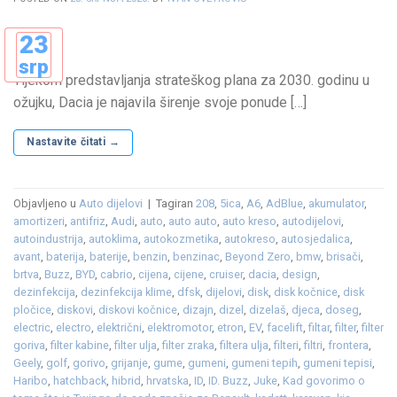
23
srp
Tijekom predstavljanja strateškog plana za 2030. godinu u
ožujku, Dacia je najavila širenje svoje ponude […]
Nastavite čitati
→
Objavljeno u
Auto dijelovi
|
Tagiran
208
,
5ica
,
A6
,
AdBlue
,
akumulator
,
amortizeri
,
antifriz
,
Audi
,
auto
,
auto auto
,
auto kreso
,
autodijelovi
,
autoindustrija
,
autoklima
,
autokozmetika
,
autokreso
,
autosjedalica
,
avant
,
baterija
,
baterije
,
benzin
,
benzinac
,
Beyond Zero
,
bmw
,
brisači
,
brtva
,
Buzz
,
BYD
,
cabrio
,
cijena
,
cijene
,
cruiser
,
dacia
,
design
,
dezinfekcija
,
dezinfekcija klime
,
dfsk
,
dijelovi
,
disk
,
disk kočnice
,
disk
pločice
,
diskovi
,
diskovi kočnice
,
dizajn
,
dizel
,
dizelaš
,
djeca
,
doseg
,
electric
,
electro
,
električni
,
elektromotor
,
etron
,
EV
,
facelift
,
filtar
,
filter
,
filter
goriva
,
filter kabine
,
filter ulja
,
filter zraka
,
filtera ulja
,
filteri
,
filtri
,
frontera
,
Geely
,
golf
,
gorivo
,
grijanje
,
gume
,
gumeni
,
gumeni tepih
,
gumeni tepisi
,
Haribo
,
hatchback
,
hibrid
,
hrvatska
,
ID
,
ID. Buzz
,
Juke
,
Kad govorimo o