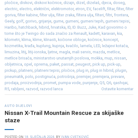
pločice
,
diskovi
,
diskovi kočnice
,
dizajn
,
dizel
,
dizelaš
,
djeca
,
doseg
,
electric
,
electro
,
električni
,
elektromotor
,
etron
,
EV
,
facelift
,
filtar
,
filter
,
filter
goriva
,
filter kabine
,
filter ulja
,
filter zraka
,
filtera ulja
,
filteri
,
filtri
,
frontera
,
Geely
,
golf
,
gorivo
,
grijanje
,
gume
,
gumeni
,
gumeni tepih
,
gumeni tepisi
,
Haribo
,
hatchback
,
hibrid
,
hrvatska
,
ID
,
ID. Buzz
,
Juke
,
Kad govorimo o
tome što je Twingo do sada značio za Renault
,
kadett
,
karavan
,
kia
,
kilometri
,
klima
,
klime
,
klinasti
,
kočione obloge
,
kočnice
,
koncept
,
kozmetika
,
krađa
,
kuplung
,
kupnja
,
kvačilo
,
lamela
,
LED
,
ležajevi kotača
,
limuzina
,
litij
,
litij-ionska
,
ljetne
,
magla
,
mali servis
,
mazda
,
metlice
,
metlice brisača
,
ministarstvo unutarnjih poslova
,
mokka
,
mup
,
nissan
,
obljetnica
,
opel
,
oprema
,
paket
,
passat
,
peugeot
,
pick up
,
pick-up
,
pickup
,
platneni
,
platneni tepisi
,
pločice
,
plug in
,
plug in hibrid
,
plugin
,
pneumatik
,
polo
,
postignuća
,
potrošnja
,
premijer
,
premijera
,
prevare
,
prodaja
,
proizvodnja
,
promet
,
pumpa vode
,
punjenje
,
Q5
,
Q6
,
qashqai
,
R5
,
rabljeni
,
razvod
,
razvod lanca
Ostavite komentar
AUTO DIJELOVI
Nissan X-Trail Mountain Rescue za skijaške
staze
POSTED ON
18. SIJEČNJA 2024.
BY
IVAN CVETKOVIĆ