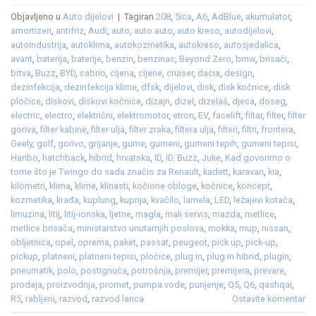
Objavljeno u
Auto dijelovi
|
Tagiran
208
,
5ica
,
A6
,
AdBlue
,
akumulator
,
amortizeri
,
antifriz
,
Audi
,
auto
,
auto auto
,
auto kreso
,
autodijelovi
,
autoindustrija
,
autoklima
,
autokozmetika
,
autokreso
,
autosjedalica
,
avant
,
baterija
,
baterije
,
benzin
,
benzinac
,
Beyond Zero
,
bmw
,
brisači
,
brtva
,
Buzz
,
BYD
,
cabrio
,
cijena
,
cijene
,
cruiser
,
dacia
,
design
,
dezinfekcija
,
dezinfekcija klime
,
dfsk
,
dijelovi
,
disk
,
disk kočnice
,
disk
pločice
,
diskovi
,
diskovi kočnice
,
dizajn
,
dizel
,
dizelaš
,
djeca
,
doseg
,
electric
,
electro
,
električni
,
elektromotor
,
etron
,
EV
,
facelift
,
filtar
,
filter
,
filter
goriva
,
filter kabine
,
filter ulja
,
filter zraka
,
filtera ulja
,
filteri
,
filtri
,
frontera
,
Geely
,
golf
,
gorivo
,
grijanje
,
gume
,
gumeni
,
gumeni tepih
,
gumeni tepisi
,
Haribo
,
hatchback
,
hibrid
,
hrvatska
,
ID
,
ID. Buzz
,
Juke
,
Kad govorimo o
tome što je Twingo do sada značio za Renault
,
kadett
,
karavan
,
kia
,
kilometri
,
klima
,
klime
,
klinasti
,
kočione obloge
,
kočnice
,
koncept
,
kozmetika
,
krađa
,
kuplung
,
kupnja
,
kvačilo
,
lamela
,
LED
,
ležajevi kotača
,
limuzina
,
litij
,
litij-ionska
,
ljetne
,
magla
,
mali servis
,
mazda
,
metlice
,
metlice brisača
,
ministarstvo unutarnjih poslova
,
mokka
,
mup
,
nissan
,
obljetnica
,
opel
,
oprema
,
paket
,
passat
,
peugeot
,
pick up
,
pick-up
,
pickup
,
platneni
,
platneni tepisi
,
pločice
,
plug in
,
plug in hibrid
,
plugin
,
pneumatik
,
polo
,
postignuća
,
potrošnja
,
premijer
,
premijera
,
prevare
,
prodaja
,
proizvodnja
,
promet
,
pumpa vode
,
punjenje
,
Q5
,
Q6
,
qashqai
,
R5
,
rabljeni
,
razvod
,
razvod lanca
Ostavite komentar