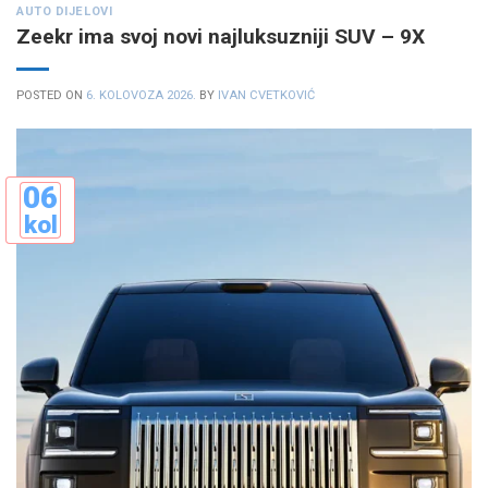
AUTO DIJELOVI
Zeekr ima svoj novi najluksuzniji SUV – 9X
POSTED ON
6. KOLOVOZA 2026.
BY
IVAN CVETKOVIĆ
06
kol