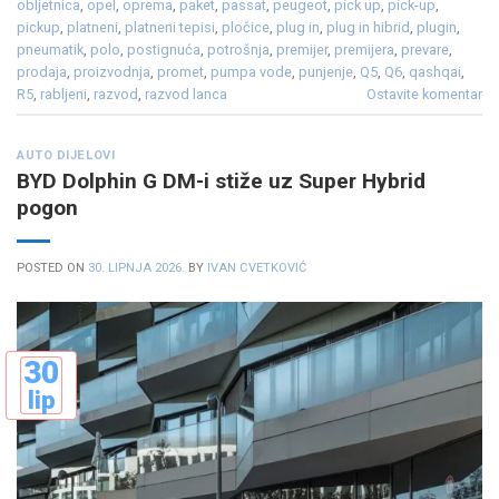
obljetnica
,
opel
,
oprema
,
paket
,
passat
,
peugeot
,
pick up
,
pick-up
,
pickup
,
platneni
,
platneni tepisi
,
pločice
,
plug in
,
plug in hibrid
,
plugin
,
pneumatik
,
polo
,
postignuća
,
potrošnja
,
premijer
,
premijera
,
prevare
,
prodaja
,
proizvodnja
,
promet
,
pumpa vode
,
punjenje
,
Q5
,
Q6
,
qashqai
,
R5
,
rabljeni
,
razvod
,
razvod lanca
Ostavite komentar
AUTO DIJELOVI
BYD Dolphin G DM-i stiže uz Super Hybrid
pogon
POSTED ON
30. LIPNJA 2026.
BY
IVAN CVETKOVIĆ
30
lip