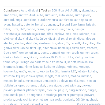
Objavljeno u
Auto dijelovi
|
Tagiran
208
,
5ica
,
A6
,
AdBlue
,
akumulator
,
amortizeri
,
antifriz
,
Audi
,
auto
,
auto auto
,
auto kreso
,
autodijelovi
,
autoindustrija
,
autoklima
,
autokozmetika
,
autokreso
,
autosjedalica
,
avant
,
baterija
,
baterije
,
benzin
,
benzinac
,
Beyond Zero
,
bmw
,
brisači
,
brtva
,
Buzz
,
BYD
,
cabrio
,
cijena
,
cijene
,
cruiser
,
dacia
,
design
,
dezinfekcija
,
dezinfekcija klime
,
dfsk
,
dijelovi
,
disk
,
disk kočnice
,
disk
pločice
,
diskovi
,
diskovi kočnice
,
dizajn
,
dizel
,
dizelaš
,
djeca
,
doseg
,
electric
,
electro
,
električni
,
elektromotor
,
etron
,
EV
,
facelift
,
filtar
,
filter
,
filter
goriva
,
filter kabine
,
filter ulja
,
filter zraka
,
filtera ulja
,
filteri
,
filtri
,
frontera
,
Geely
,
golf
,
gorivo
,
grijanje
,
gume
,
gumeni
,
gumeni tepih
,
gumeni tepisi
,
Haribo
,
hatchback
,
hibrid
,
hrvatska
,
ID
,
ID. Buzz
,
Juke
,
Kad govorimo o
tome što je Twingo do sada značio za Renault
,
kadett
,
karavan
,
kia
,
kilometri
,
klima
,
klime
,
klinasti
,
kočione obloge
,
kočnice
,
koncept
,
kozmetika
,
krađa
,
kuplung
,
kupnja
,
kvačilo
,
lamela
,
LED
,
ležajevi kotača
,
limuzina
,
litij
,
litij-ionska
,
ljetne
,
magla
,
mali servis
,
mazda
,
metlice
,
metlice brisača
,
ministarstvo unutarnjih poslova
,
mokka
,
mup
,
nissan
,
obljetnica
,
opel
,
oprema
,
paket
,
passat
,
peugeot
,
pick up
,
pick-up
,
pickup
,
platneni
,
platneni tepisi
,
pločice
,
plug in
,
plug in hibrid
,
plugin
,
pneumatik
,
polo
,
postignuća
,
potrošnja
,
premijer
,
premijera
,
prevare
,
prodaja
,
proizvodnja
,
promet
,
pumpa vode
,
punjenje
,
Q5
,
Q6
,
qashqai
,
R5
,
rabljeni
,
razvod
,
razvod lanca
Ostavite komentar