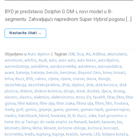
BYD je predstavio Dolphin G DM-i, novi model u B-
segmentu. Zahvaljujući naprednom Super Hybrid pogonu […]
Nastavite čitati
→
Objavljeno u
Auto dijelovi
|
Tagiran
208
,
5ica
,
A6
,
AdBlue
,
akumulator
,
amortizeri
,
antifriz
,
Audi
,
auto
,
auto auto
,
auto kreso
,
autodijelovi
,
autoindustrija
,
autoklima
,
autokozmetika
,
autokreso
,
autosjedalica
,
avant
,
baterija
,
baterije
,
benzin
,
benzinac
,
Beyond Zero
,
bmw
,
brisači
,
brtva
,
Buzz
,
BYD
,
cabrio
,
cijena
,
cijene
,
cruiser
,
dacia
,
design
,
dezinfekcija
,
dezinfekcija klime
,
dfsk
,
dijelovi
,
disk
,
disk kočnice
,
disk
pločice
,
diskovi
,
diskovi kočnice
,
dizajn
,
dizel
,
dizelaš
,
djeca
,
doseg
,
electric
,
electro
,
električni
,
elektromotor
,
etron
,
EV
,
facelift
,
filtar
,
filter
,
filter
goriva
,
filter kabine
,
filter ulja
,
filter zraka
,
filtera ulja
,
filteri
,
filtri
,
frontera
,
Geely
,
golf
,
gorivo
,
grijanje
,
gume
,
gumeni
,
gumeni tepih
,
gumeni tepisi
,
Haribo
,
hatchback
,
hibrid
,
hrvatska
,
ID
,
ID. Buzz
,
Juke
,
Kad govorimo o
tome što je Twingo do sada značio za Renault
,
kadett
,
karavan
,
kia
,
kilometri
,
klima
,
klime
,
klinasti
,
kočione obloge
,
kočnice
,
koncept
,
kozmetika
,
krađa
,
kuplung
,
kupnja
,
kvačilo
,
lamela
,
LED
,
ležajevi kotača
,