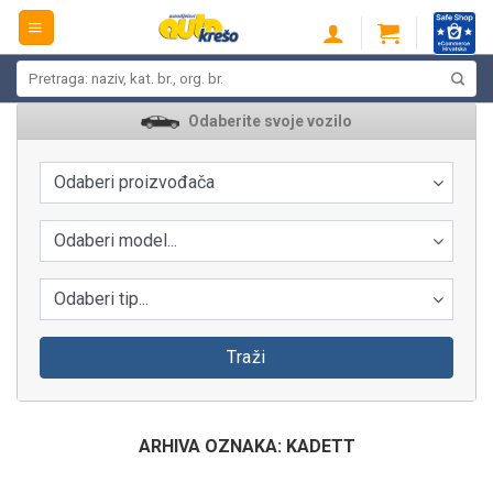
Skip
to
content
Pretraži:
Odaberite svoje vozilo
Odaberi proizvođača
Odaberi model...
Odaberi tip...
Traži
ARHIVA OZNAKA:
KADETT