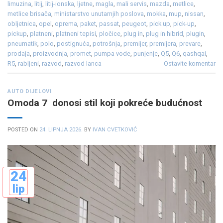
limuzina
,
litij
,
litij-ionska
,
ljetne
,
magla
,
mali servis
,
mazda
,
metlice
,
metlice brisača
,
ministarstvo unutarnjih poslova
,
mokka
,
mup
,
nissan
,
obljetnica
,
opel
,
oprema
,
paket
,
passat
,
peugeot
,
pick up
,
pick-up
,
pickup
,
platneni
,
platneni tepisi
,
pločice
,
plug in
,
plug in hibrid
,
plugin
,
pneumatik
,
polo
,
postignuća
,
potrošnja
,
premijer
,
premijera
,
prevare
,
prodaja
,
proizvodnja
,
promet
,
pumpa vode
,
punjenje
,
Q5
,
Q6
,
qashqai
,
R5
,
rabljeni
,
razvod
,
razvod lanca
Ostavite komentar
AUTO DIJELOVI
Omoda 7 donosi stil koji pokreće budućnost
POSTED ON
24. LIPNJA 2026.
BY
IVAN CVETKOVIĆ
24
lip