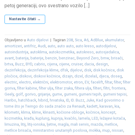
petoj generaciji, ovo svestrano vozilo […]
Nastavite čitati
→
Objavljeno u
Auto dijelovi
|
Tagiran
208
,
5ica
,
A6
,
AdBlue
,
akumulator
,
amortizeri
,
antifriz
,
Audi
,
auto
,
auto auto
,
auto kreso
,
autodijelovi
,
autoindustrija
,
autoklima
,
autokozmetika
,
autokreso
,
autosjedalica
,
avant
,
baterija
,
baterije
,
benzin
,
benzinac
,
Beyond Zero
,
bmw
,
brisači
,
brtva
,
Buzz
,
BYD
,
cabrio
,
cijena
,
cijene
,
cruiser
,
dacia
,
design
,
dezinfekcija
,
dezinfekcija klime
,
dfsk
,
dijelovi
,
disk
,
disk kočnice
,
disk
pločice
,
diskovi
,
diskovi kočnice
,
dizajn
,
dizel
,
dizelaš
,
djeca
,
doseg
,
electric
,
electro
,
električni
,
elektromotor
,
etron
,
EV
,
facelift
,
filtar
,
filter
,
filter
goriva
,
filter kabine
,
filter ulja
,
filter zraka
,
filtera ulja
,
filteri
,
filtri
,
frontera
,
Geely
,
golf
,
gorivo
,
grijanje
,
gume
,
gumeni
,
gumeni tepih
,
gumeni tepisi
,
Haribo
,
hatchback
,
hibrid
,
hrvatska
,
ID
,
ID. Buzz
,
Juke
,
Kad govorimo o
tome što je Twingo do sada značio za Renault
,
kadett
,
karavan
,
kia
,
kilometri
,
klima
,
klime
,
klinasti
,
kočione obloge
,
kočnice
,
koncept
,
kozmetika
,
krađa
,
kuplung
,
kupnja
,
kvačilo
,
lamela
,
LED
,
ležajevi kotača
,
limuzina
,
litij
,
litij-ionska
,
ljetne
,
magla
,
mali servis
,
mazda
,
metlice
,
metlice brisača
,
ministarstvo unutarnjih poslova
,
mokka
,
mup
,
nissan
,