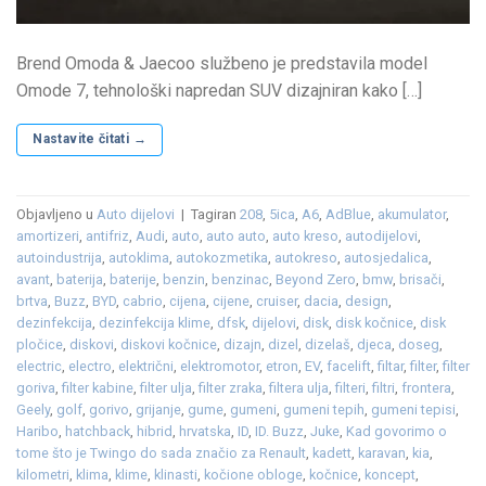
Brend Omoda & Jaecoo službeno je predstavila model
Omode 7, tehnološki napredan SUV dizajniran kako […]
Nastavite čitati
→
Objavljeno u
Auto dijelovi
|
Tagiran
208
,
5ica
,
A6
,
AdBlue
,
akumulator
,
amortizeri
,
antifriz
,
Audi
,
auto
,
auto auto
,
auto kreso
,
autodijelovi
,
autoindustrija
,
autoklima
,
autokozmetika
,
autokreso
,
autosjedalica
,
avant
,
baterija
,
baterije
,
benzin
,
benzinac
,
Beyond Zero
,
bmw
,
brisači
,
brtva
,
Buzz
,
BYD
,
cabrio
,
cijena
,
cijene
,
cruiser
,
dacia
,
design
,
dezinfekcija
,
dezinfekcija klime
,
dfsk
,
dijelovi
,
disk
,
disk kočnice
,
disk
pločice
,
diskovi
,
diskovi kočnice
,
dizajn
,
dizel
,
dizelaš
,
djeca
,
doseg
,
electric
,
electro
,
električni
,
elektromotor
,
etron
,
EV
,
facelift
,
filtar
,
filter
,
filter
goriva
,
filter kabine
,
filter ulja
,
filter zraka
,
filtera ulja
,
filteri
,
filtri
,
frontera
,
Geely
,
golf
,
gorivo
,
grijanje
,
gume
,
gumeni
,
gumeni tepih
,
gumeni tepisi
,
Haribo
,
hatchback
,
hibrid
,
hrvatska
,
ID
,
ID. Buzz
,
Juke
,
Kad govorimo o
tome što je Twingo do sada značio za Renault
,
kadett
,
karavan
,
kia
,
kilometri
,
klima
,
klime
,
klinasti
,
kočione obloge
,
kočnice
,
koncept
,