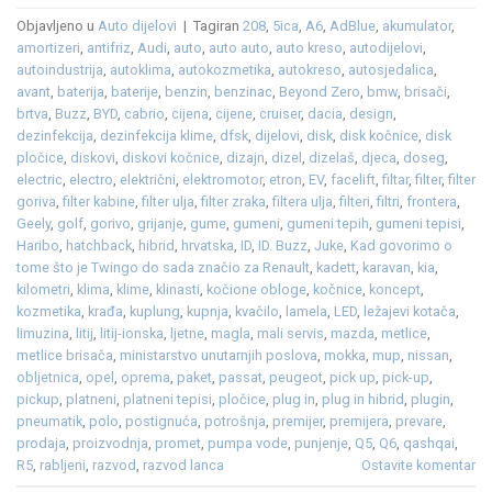
Objavljeno u
Auto dijelovi
|
Tagiran
208
,
5ica
,
A6
,
AdBlue
,
akumulator
,
amortizeri
,
antifriz
,
Audi
,
auto
,
auto auto
,
auto kreso
,
autodijelovi
,
autoindustrija
,
autoklima
,
autokozmetika
,
autokreso
,
autosjedalica
,
avant
,
baterija
,
baterije
,
benzin
,
benzinac
,
Beyond Zero
,
bmw
,
brisači
,
brtva
,
Buzz
,
BYD
,
cabrio
,
cijena
,
cijene
,
cruiser
,
dacia
,
design
,
dezinfekcija
,
dezinfekcija klime
,
dfsk
,
dijelovi
,
disk
,
disk kočnice
,
disk
pločice
,
diskovi
,
diskovi kočnice
,
dizajn
,
dizel
,
dizelaš
,
djeca
,
doseg
,
electric
,
electro
,
električni
,
elektromotor
,
etron
,
EV
,
facelift
,
filtar
,
filter
,
filter
goriva
,
filter kabine
,
filter ulja
,
filter zraka
,
filtera ulja
,
filteri
,
filtri
,
frontera
,
Geely
,
golf
,
gorivo
,
grijanje
,
gume
,
gumeni
,
gumeni tepih
,
gumeni tepisi
,
Haribo
,
hatchback
,
hibrid
,
hrvatska
,
ID
,
ID. Buzz
,
Juke
,
Kad govorimo o
tome što je Twingo do sada značio za Renault
,
kadett
,
karavan
,
kia
,
kilometri
,
klima
,
klime
,
klinasti
,
kočione obloge
,
kočnice
,
koncept
,
kozmetika
,
krađa
,
kuplung
,
kupnja
,
kvačilo
,
lamela
,
LED
,
ležajevi kotača
,
limuzina
,
litij
,
litij-ionska
,
ljetne
,
magla
,
mali servis
,
mazda
,
metlice
,
metlice brisača
,
ministarstvo unutarnjih poslova
,
mokka
,
mup
,
nissan
,
obljetnica
,
opel
,
oprema
,
paket
,
passat
,
peugeot
,
pick up
,
pick-up
,
pickup
,
platneni
,
platneni tepisi
,
pločice
,
plug in
,
plug in hibrid
,
plugin
,
pneumatik
,
polo
,
postignuća
,
potrošnja
,
premijer
,
premijera
,
prevare
,
prodaja
,
proizvodnja
,
promet
,
pumpa vode
,
punjenje
,
Q5
,
Q6
,
qashqai
,
R5
,
rabljeni
,
razvod
,
razvod lanca
Ostavite komentar