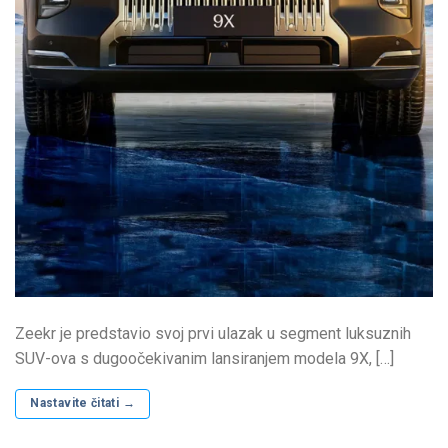
Zeekr je predstavio svoj prvi ulazak u segment luksuznih
SUV-ova s ​​dugoočekivanim lansiranjem modela 9X, […]
Nastavite čitati
→