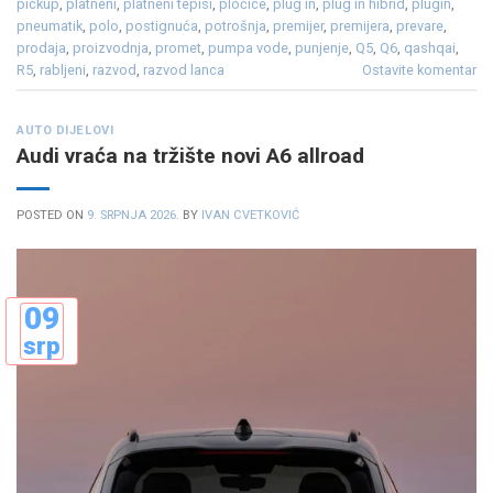
pickup
,
platneni
,
platneni tepisi
,
pločice
,
plug in
,
plug in hibrid
,
plugin
,
pneumatik
,
polo
,
postignuća
,
potrošnja
,
premijer
,
premijera
,
prevare
,
prodaja
,
proizvodnja
,
promet
,
pumpa vode
,
punjenje
,
Q5
,
Q6
,
qashqai
,
R5
,
rabljeni
,
razvod
,
razvod lanca
Ostavite komentar
AUTO DIJELOVI
Audi vraća na tržište novi A6 allroad
POSTED ON
9. SRPNJA 2026.
BY
IVAN CVETKOVIĆ
09
srp