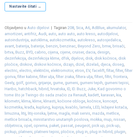
Nastavite čitati
→
Objavljeno u
Auto dijelovi
|
Tagiran
208
,
5ica
,
A6
,
AdBlue
,
akumulator
,
amortizeri
,
antifriz
,
Audi
,
auto
,
auto auto
,
auto kreso
,
autodijelovi
,
autoindustrija
,
autoklima
,
autokozmetika
,
autokreso
,
autosjedalica
,
avant
,
baterija
,
baterije
,
benzin
,
benzinac
,
Beyond Zero
,
bmw
,
brisači
,
brtva
,
Buzz
,
BYD
,
cabrio
,
cijena
,
cijene
,
cruiser
,
dacia
,
design
,
dezinfekcija
,
dezinfekcija klime
,
dfsk
,
dijelovi
,
disk
,
disk kočnice
,
disk
pločice
,
diskovi
,
diskovi kočnice
,
dizajn
,
dizel
,
dizelaš
,
djeca
,
doseg
,
electric
,
electro
,
električni
,
elektromotor
,
etron
,
EV
,
facelift
,
filtar
,
filter
,
filter
goriva
,
filter kabine
,
filter ulja
,
filter zraka
,
filtera ulja
,
filteri
,
filtri
,
frontera
,
Geely
,
golf
,
gorivo
,
grijanje
,
gume
,
gumeni
,
gumeni tepih
,
gumeni tepisi
,
Haribo
,
hatchback
,
hibrid
,
hrvatska
,
ID
,
ID. Buzz
,
Juke
,
Kad govorimo o
tome što je Twingo do sada značio za Renault
,
kadett
,
karavan
,
kia
,
kilometri
,
klima
,
klime
,
klinasti
,
kočione obloge
,
kočnice
,
koncept
,
kozmetika
,
krađa
,
kuplung
,
kupnja
,
kvačilo
,
lamela
,
LED
,
ležajevi kotača
,
limuzina
,
litij
,
litij-ionska
,
ljetne
,
magla
,
mali servis
,
mazda
,
metlice
,
metlice brisača
,
ministarstvo unutarnjih poslova
,
mokka
,
mup
,
nissan
,
obljetnica
,
opel
,
oprema
,
paket
,
passat
,
peugeot
,
pick up
,
pick-up
,
pickup
,
platneni
,
platneni tepisi
,
pločice
,
plug in
,
plug in hibrid
,
plugin
,