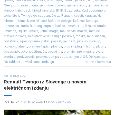
goriva
,
filter kabine
,
filter ulja
,
filter zraka
,
filtera ulja
,
filteri
,
filtri
,
frontera
,
Geely
,
golf
,
gorivo
,
grijanje
,
gume
,
gumeni
,
gumeni tepih
,
gumeni tepisi
,
Haribo
,
hatchback
,
hibrid
,
hrvatska
,
ID
,
ID. Buzz
,
Juke
,
Kad govorimo o
tome što je Twingo do sada značio za Renault
,
kadett
,
karavan
,
kia
,
kilometri
,
klima
,
klime
,
klinasti
,
kočione obloge
,
kočnice
,
koncept
,
kozmetika
,
krađa
,
kuplung
,
kupnja
,
kvačilo
,
lamela
,
LED
,
ležajevi kotača
,
limuzina
,
litij
,
litij-ionska
,
ljetne
,
magla
,
mali servis
,
mazda
,
metlice
,
metlice brisača
,
ministarstvo unutarnjih poslova
,
mokka
,
mup
,
nissan
,
obljetnica
,
opel
,
oprema
,
paket
,
passat
,
peugeot
,
pick up
,
pick-up
,
pickup
,
platneni
,
platneni tepisi
,
pločice
,
plug in
,
plug in hibrid
,
plugin
,
pneumatik
,
polo
,
postignuća
,
potrošnja
,
premijer
,
premijera
,
prevare
,
prodaja
,
proizvodnja
,
promet
,
pumpa vode
,
punjenje
,
Q5
,
Q6
,
qashqai
,
R5
,
rabljeni
,
razvod lanca
,
redizajn
Ostavite komentar
AUTO DIJELOVI
Renault Twingo iz Slovenije u novom
električnom izdanju
POSTED ON
7. SVIBNJA 2026.
BY
IVAN CVETKOVIĆ