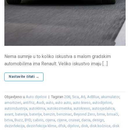
Nema sumnje u to koliko iskustva s malom gradskim
automobilima ima Renault. Veliko iskustvo imaju […]
Nastavite čitati
→
Objavljeno u
Auto dijelovi
|
Tagiran
208
,
5ica
,
A6
,
AdBlue
,
akumulator
,
amortizeri
,
antifriz
,
Audi
,
auto
,
auto auto
,
auto kreso
,
autodijelovi
,
autoindustrija
,
autoklima
,
autokozmetika
,
autokreso
,
autosjedalica
,
avant
,
baterija
,
baterije
,
benzin
,
benzinac
,
Beyond Zero
,
bmw
,
brisači
,
brtva
,
Buzz
,
BYD
,
cabrio
,
cijena
,
cijene
,
cruiser
,
dacia
,
design
,
dezinfekcija
,
dezinfekcija klime
,
dfsk
,
dijelovi
,
disk
,
disk kočnice
,
disk