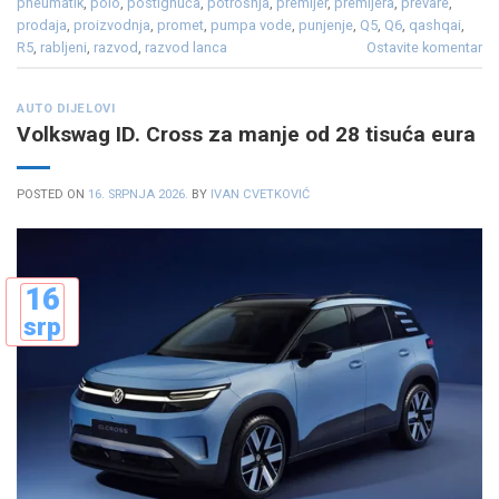
pneumatik
,
polo
,
postignuća
,
potrošnja
,
premijer
,
premijera
,
prevare
,
prodaja
,
proizvodnja
,
promet
,
pumpa vode
,
punjenje
,
Q5
,
Q6
,
qashqai
,
R5
,
rabljeni
,
razvod
,
razvod lanca
Ostavite komentar
AUTO DIJELOVI
Volkswag ID. Cross za manje od 28 tisuća eura
POSTED ON
16. SRPNJA 2026.
BY
IVAN CVETKOVIĆ
16
srp