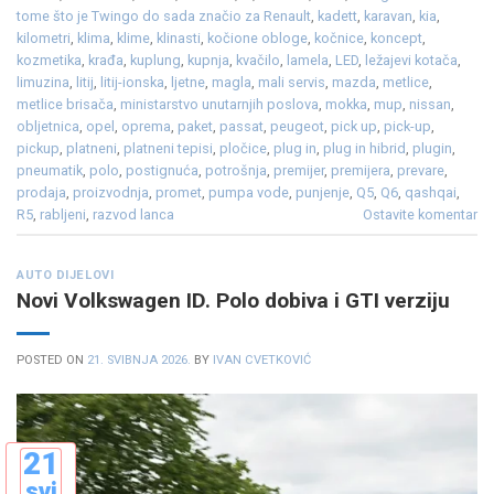
tome što je Twingo do sada značio za Renault
,
kadett
,
karavan
,
kia
,
kilometri
,
klima
,
klime
,
klinasti
,
kočione obloge
,
kočnice
,
koncept
,
kozmetika
,
krađa
,
kuplung
,
kupnja
,
kvačilo
,
lamela
,
LED
,
ležajevi kotača
,
limuzina
,
litij
,
litij-ionska
,
ljetne
,
magla
,
mali servis
,
mazda
,
metlice
,
metlice brisača
,
ministarstvo unutarnjih poslova
,
mokka
,
mup
,
nissan
,
obljetnica
,
opel
,
oprema
,
paket
,
passat
,
peugeot
,
pick up
,
pick-up
,
pickup
,
platneni
,
platneni tepisi
,
pločice
,
plug in
,
plug in hibrid
,
plugin
,
pneumatik
,
polo
,
postignuća
,
potrošnja
,
premijer
,
premijera
,
prevare
,
prodaja
,
proizvodnja
,
promet
,
pumpa vode
,
punjenje
,
Q5
,
Q6
,
qashqai
,
R5
,
rabljeni
,
razvod lanca
Ostavite komentar
AUTO DIJELOVI
Novi Volkswagen ID. Polo dobiva i GTI verziju
POSTED ON
21. SVIBNJA 2026.
BY
IVAN CVETKOVIĆ
21
svi