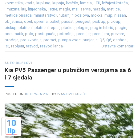
kozmetika
,
krađa
,
kuplung
,
kupnja
,
kvačilo
,
lamela
,
LED
,
ležajevi kotača
,
limuzina
,
litij
,
litij-ionska
,
ljetne
,
magla
,
mali servis
,
mazda
,
metlice
,
metlice brisača
,
ministarstvo unutarnjih poslova
,
mokka
,
mup
,
nissan
,
obljetnica
,
opel
,
oprema
,
paket
,
passat
,
peugeot
,
pick up
,
pick-up
,
pickup
,
platneni
,
platneni tepisi
,
pločice
,
plug in
,
plug in hibrid
,
plugin
,
pneumatik
,
polo
,
postignuća
,
potrošnja
,
premijer
,
premijera
,
prevare
,
prodaja
,
proizvodnja
,
promet
,
pumpa vode
,
punjenje
,
Q5
,
Q6
,
qashqai
,
R5
,
rabljeni
,
razvod
,
razvod lanca
Ostavite komentar
AUTO DIJELOVI
Kia PV5 Passenger u putničkim verzijama sa 6
i 7 sjedala
POSTED ON
10. LIPNJA 2026.
BY
IVAN CVETKOVIĆ
10
lip