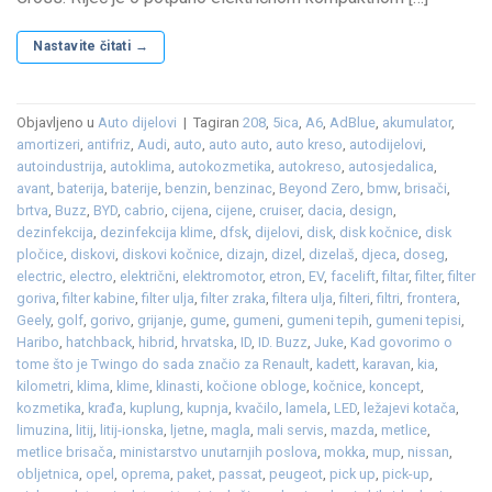
Nastavite čitati
→
Objavljeno u
Auto dijelovi
|
Tagiran
208
,
5ica
,
A6
,
AdBlue
,
akumulator
,
amortizeri
,
antifriz
,
Audi
,
auto
,
auto auto
,
auto kreso
,
autodijelovi
,
autoindustrija
,
autoklima
,
autokozmetika
,
autokreso
,
autosjedalica
,
avant
,
baterija
,
baterije
,
benzin
,
benzinac
,
Beyond Zero
,
bmw
,
brisači
,
brtva
,
Buzz
,
BYD
,
cabrio
,
cijena
,
cijene
,
cruiser
,
dacia
,
design
,
dezinfekcija
,
dezinfekcija klime
,
dfsk
,
dijelovi
,
disk
,
disk kočnice
,
disk
pločice
,
diskovi
,
diskovi kočnice
,
dizajn
,
dizel
,
dizelaš
,
djeca
,
doseg
,
electric
,
electro
,
električni
,
elektromotor
,
etron
,
EV
,
facelift
,
filtar
,
filter
,
filter
goriva
,
filter kabine
,
filter ulja
,
filter zraka
,
filtera ulja
,
filteri
,
filtri
,
frontera
,
Geely
,
golf
,
gorivo
,
grijanje
,
gume
,
gumeni
,
gumeni tepih
,
gumeni tepisi
,
Haribo
,
hatchback
,
hibrid
,
hrvatska
,
ID
,
ID. Buzz
,
Juke
,
Kad govorimo o
tome što je Twingo do sada značio za Renault
,
kadett
,
karavan
,
kia
,
kilometri
,
klima
,
klime
,
klinasti
,
kočione obloge
,
kočnice
,
koncept
,
kozmetika
,
krađa
,
kuplung
,
kupnja
,
kvačilo
,
lamela
,
LED
,
ležajevi kotača
,
limuzina
,
litij
,
litij-ionska
,
ljetne
,
magla
,
mali servis
,
mazda
,
metlice
,
metlice brisača
,
ministarstvo unutarnjih poslova
,
mokka
,
mup
,
nissan
,
obljetnica
,
opel
,
oprema
,
paket
,
passat
,
peugeot
,
pick up
,
pick-up
,