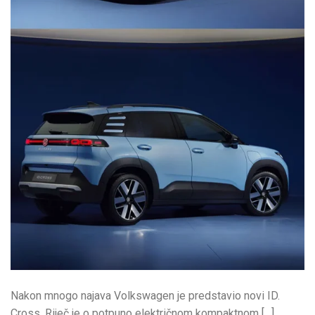
Nakon mnogo najava Volkswagen je predstavio novi ID.
Cross. Riječ je o potpuno električnom kompaktnom […]