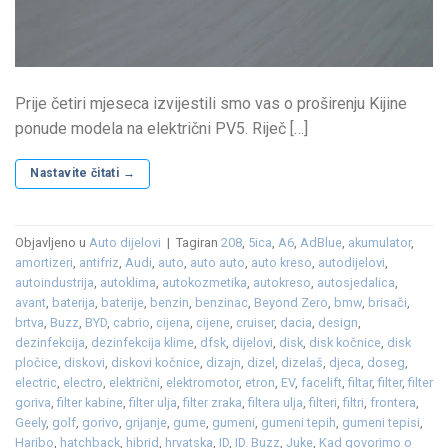
Prije četiri mjeseca izvijestili smo vas o proširenju Kijine
ponude modela na električni PV5. Riječ […]
Nastavite čitati
→
Objavljeno u
Auto dijelovi
|
Tagiran
208
,
5ica
,
A6
,
AdBlue
,
akumulator
,
amortizeri
,
antifriz
,
Audi
,
auto
,
auto auto
,
auto kreso
,
autodijelovi
,
autoindustrija
,
autoklima
,
autokozmetika
,
autokreso
,
autosjedalica
,
avant
,
baterija
,
baterije
,
benzin
,
benzinac
,
Beyond Zero
,
bmw
,
brisači
,
brtva
,
Buzz
,
BYD
,
cabrio
,
cijena
,
cijene
,
cruiser
,
dacia
,
design
,
dezinfekcija
,
dezinfekcija klime
,
dfsk
,
dijelovi
,
disk
,
disk kočnice
,
disk
pločice
,
diskovi
,
diskovi kočnice
,
dizajn
,
dizel
,
dizelaš
,
djeca
,
doseg
,
electric
,
electro
,
električni
,
elektromotor
,
etron
,
EV
,
facelift
,
filtar
,
filter
,
filter
goriva
,
filter kabine
,
filter ulja
,
filter zraka
,
filtera ulja
,
filteri
,
filtri
,
frontera
,
Geely
,
golf
,
gorivo
,
grijanje
,
gume
,
gumeni
,
gumeni tepih
,
gumeni tepisi
,
Haribo
,
hatchback
,
hibrid
,
hrvatska
,
ID
,
ID. Buzz
,
Juke
,
Kad govorimo o