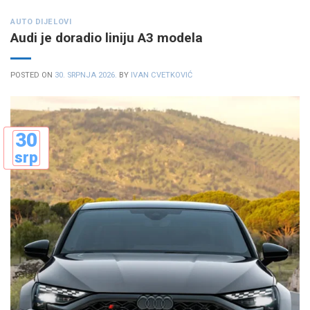
AUTO DIJELOVI
Audi je doradio liniju A3 modela
POSTED ON
30. SRPNJA 2026.
BY
IVAN CVETKOVIĆ
30
srp