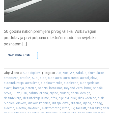
50 godina nakon premijere prvog GTI-ja, Volkswagen
predstavlja prvi potpuno električni model sa svjetski
poznatom […]
Nastavite čitati
→
Objavljeno u
Auto dijelovi
|
Tagiran
208
,
5ica
,
A6
,
AdBlue
,
akumulator
,
amortizeri
,
antifriz
,
Audi
,
auto
,
auto auto
,
auto kreso
,
autodijelovi
,
autoindustrija
,
autoklima
,
autokozmetika
,
autokreso
,
autosjedalica
,
avant
,
baterija
,
baterije
,
benzin
,
benzinac
,
Beyond Zero
,
bmw
,
brisači
,
brtva
,
Buzz
,
BYD
,
cabrio
,
cijena
,
cijene
,
cruiser
,
dacia
,
design
,
dezinfekcija
,
dezinfekcija klime
,
dfsk
,
dijelovi
,
disk
,
disk kočnice
,
disk
pločice
,
diskovi
,
diskovi kočnice
,
dizajn
,
dizel
,
dizelaš
,
djeca
,
doseg
,
electric
,
electro
,
električni
,
elektromotor
,
etron
,
EV
,
facelift
,
filtar
,
filter
,
filter