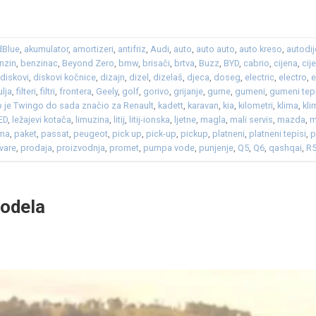
dBlue
,
akumulator
,
amortizeri
,
antifriz
,
Audi
,
auto
,
auto auto
,
auto kreso
,
autodij
nzin
,
benzinac
,
Beyond Zero
,
bmw
,
brisači
,
brtva
,
Buzz
,
BYD
,
cabrio
,
cijena
,
cij
,
diskovi
,
diskovi kočnice
,
dizajn
,
dizel
,
dizelaš
,
djeca
,
doseg
,
electric
,
electro
,
e
ulja
,
filteri
,
filtri
,
frontera
,
Geely
,
golf
,
gorivo
,
grijanje
,
gume
,
gumeni
,
gumeni tep
 je Twingo do sada značio za Renault
,
kadett
,
karavan
,
kia
,
kilometri
,
klima
,
kli
ED
,
ležajevi kotača
,
limuzina
,
litij
,
litij-ionska
,
ljetne
,
magla
,
mali servis
,
mazda
,
m
ma
,
paket
,
passat
,
peugeot
,
pick up
,
pick-up
,
pickup
,
platneni
,
platneni tepisi
,
p
vare
,
prodaja
,
proizvodnja
,
promet
,
pumpa vode
,
punjenje
,
Q5
,
Q6
,
qashqai
,
R
modela