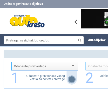
Skip
Online trgovina auto dijelova
to
content
Pretraži:
Autodijelovi
1
2
Odaberite proizvođača vašeg
Odabe
vozila za početak pretrage