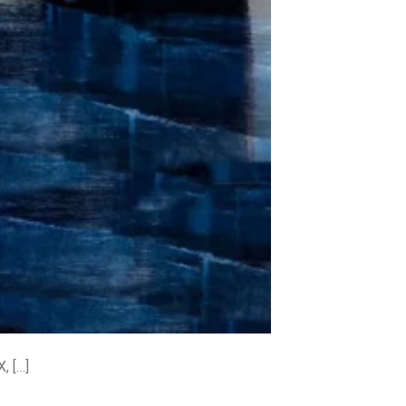
, […]