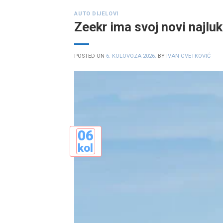
AUTO DIJELOVI
Zeekr ima svoj novi najlu
POSTED ON
6. KOLOVOZA 2026.
BY
IVAN CVETKOVIĆ
06
kol