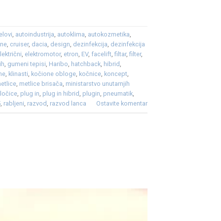
elovi
,
autoindustrija
,
autoklima
,
autokozmetika
,
ene
,
cruiser
,
dacia
,
design
,
dezinfekcija
,
dezinfekcija
lektrični
,
elektromotor
,
etron
,
EV
,
facelift
,
filtar
,
filter
,
ih
,
gumeni tepisi
,
Haribo
,
hatchback
,
hibrid
,
me
,
klinasti
,
kočione obloge
,
kočnice
,
koncept
,
etlice
,
metlice brisača
,
ministarstvo unutarnjih
ločice
,
plug in
,
plug in hibrid
,
plugin
,
pneumatik
,
5
,
rabljeni
,
razvod
,
razvod lanca
Ostavite komentar