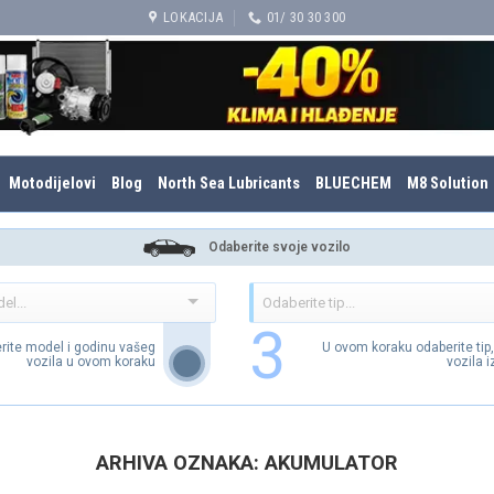
LOKACIJA
01/ 30 30 300
Motodijelovi
Blog
North Sea Lubricants
BLUECHEM
M8 Solution
Odaberite svoje vozilo
3
rite model i godinu vašeg
U ovom koraku odaberite tip
vozila u ovom koraku
vozila 
ARHIVA OZNAKA:
AKUMULATOR