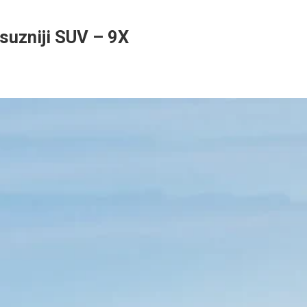
ksuzniji SUV – 9X