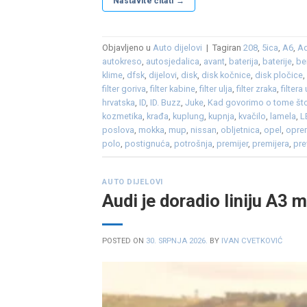
Nastavite čitati
→
Objavljeno u
Auto dijelovi
|
Tagiran
208
,
5ica
,
A6
,
A
autokreso
,
autosjedalica
,
avant
,
baterija
,
baterije
,
be
klime
,
dfsk
,
dijelovi
,
disk
,
disk kočnice
,
disk pločice
filter goriva
,
filter kabine
,
filter ulja
,
filter zraka
,
filtera 
hrvatska
,
ID
,
ID. Buzz
,
Juke
,
Kad govorimo o tome što
kozmetika
,
krađa
,
kuplung
,
kupnja
,
kvačilo
,
lamela
,
L
poslova
,
mokka
,
mup
,
nissan
,
obljetnica
,
opel
,
opre
polo
,
postignuća
,
potrošnja
,
premijer
,
premijera
,
pre
AUTO DIJELOVI
Audi je doradio liniju A3 
POSTED ON
30. SRPNJA 2026.
BY
IVAN CVETKOVIĆ