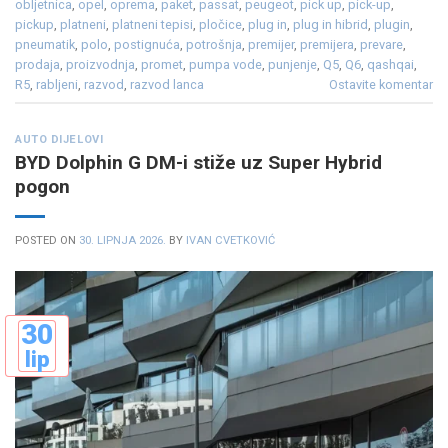
obljetnica
,
opel
,
oprema
,
paket
,
passat
,
peugeot
,
pick up
,
pick-up
,
pickup
,
platneni
,
platneni tepisi
,
pločice
,
plug in
,
plug in hibrid
,
plugin
,
pneumatik
,
polo
,
postignuća
,
potrošnja
,
premijer
,
premijera
,
prevare
,
prodaja
,
proizvodnja
,
promet
,
pumpa vode
,
punjenje
,
Q5
,
Q6
,
qashqai
,
R5
,
rabljeni
,
razvod
,
razvod lanca
Ostavite komentar
AUTO DIJELOVI
BYD Dolphin G DM-i stiže uz Super Hybrid
pogon
POSTED ON
30. LIPNJA 2026.
BY
IVAN CVETKOVIĆ
30
lip