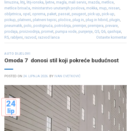
limuzina
,
litij
,
litij-ionska
,
ljetne
,
magla
,
mali servis
,
mazda
,
metlice
,
metlice brisača
,
ministarstvo unutarnjih poslova
,
mokka
,
mup
,
nissan
,
obljetnica
,
opel
,
oprema
,
paket
,
passat
,
peugeot
,
pick up
,
pick-up
,
pickup
,
platneni
,
platneni tepisi
,
pločice
,
plug in
,
plug in hibrid
,
plugin
,
pneumatik
,
polo
,
postignuća
,
potrošnja
,
premijer
,
premijera
,
prevare
,
prodaja
,
proizvodnja
,
promet
,
pumpa vode
,
punjenje
,
Q5
,
Q6
,
qashqai
,
R5
,
rabljeni
,
razvod
,
razvod lanca
Ostavite komentar
AUTO DIJELOVI
Omoda 7 donosi stil koji pokreće budućnost
POSTED ON
24. LIPNJA 2026.
BY
IVAN CVETKOVIĆ
24
lip