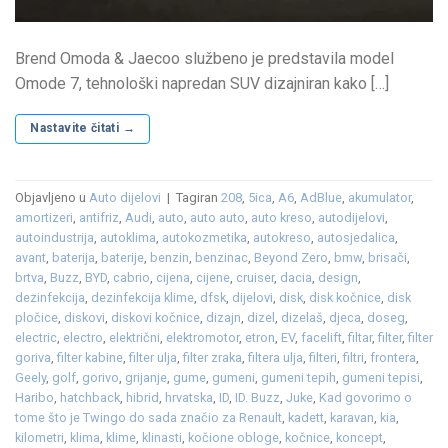
Brend Omoda & Jaecoo službeno je predstavila model
Omode 7, tehnološki napredan SUV dizajniran kako […]
Nastavite čitati
→
Objavljeno u
Auto dijelovi
|
Tagiran
208
,
5ica
,
A6
,
AdBlue
,
akumulator
,
amortizeri
,
antifriz
,
Audi
,
auto
,
auto auto
,
auto kreso
,
autodijelovi
,
autoindustrija
,
autoklima
,
autokozmetika
,
autokreso
,
autosjedalica
,
avant
,
baterija
,
baterije
,
benzin
,
benzinac
,
Beyond Zero
,
bmw
,
brisači
,
brtva
,
Buzz
,
BYD
,
cabrio
,
cijena
,
cijene
,
cruiser
,
dacia
,
design
,
dezinfekcija
,
dezinfekcija klime
,
dfsk
,
dijelovi
,
disk
,
disk kočnice
,
disk
pločice
,
diskovi
,
diskovi kočnice
,
dizajn
,
dizel
,
dizelaš
,
djeca
,
doseg
,
electric
,
electro
,
električni
,
elektromotor
,
etron
,
EV
,
facelift
,
filtar
,
filter
,
filter
goriva
,
filter kabine
,
filter ulja
,
filter zraka
,
filtera ulja
,
filteri
,
filtri
,
frontera
,
Geely
,
golf
,
gorivo
,
grijanje
,
gume
,
gumeni
,
gumeni tepih
,
gumeni tepisi
,
Haribo
,
hatchback
,
hibrid
,
hrvatska
,
ID
,
ID. Buzz
,
Juke
,
Kad govorimo o
tome što je Twingo do sada značio za Renault
,
kadett
,
karavan
,
kia
,
kilometri
,
klima
,
klime
,
klinasti
,
kočione obloge
,
kočnice
,
koncept
,