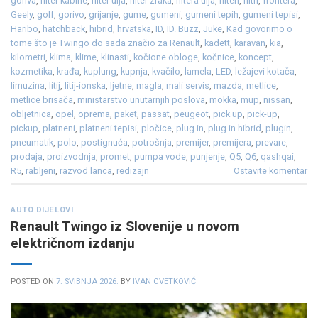
goriva
,
filter kabine
,
filter ulja
,
filter zraka
,
filtera ulja
,
filteri
,
filtri
,
frontera
,
Geely
,
golf
,
gorivo
,
grijanje
,
gume
,
gumeni
,
gumeni tepih
,
gumeni tepisi
,
Haribo
,
hatchback
,
hibrid
,
hrvatska
,
ID
,
ID. Buzz
,
Juke
,
Kad govorimo o
tome što je Twingo do sada značio za Renault
,
kadett
,
karavan
,
kia
,
kilometri
,
klima
,
klime
,
klinasti
,
kočione obloge
,
kočnice
,
koncept
,
kozmetika
,
krađa
,
kuplung
,
kupnja
,
kvačilo
,
lamela
,
LED
,
ležajevi kotača
,
limuzina
,
litij
,
litij-ionska
,
ljetne
,
magla
,
mali servis
,
mazda
,
metlice
,
metlice brisača
,
ministarstvo unutarnjih poslova
,
mokka
,
mup
,
nissan
,
obljetnica
,
opel
,
oprema
,
paket
,
passat
,
peugeot
,
pick up
,
pick-up
,
pickup
,
platneni
,
platneni tepisi
,
pločice
,
plug in
,
plug in hibrid
,
plugin
,
pneumatik
,
polo
,
postignuća
,
potrošnja
,
premijer
,
premijera
,
prevare
,
prodaja
,
proizvodnja
,
promet
,
pumpa vode
,
punjenje
,
Q5
,
Q6
,
qashqai
,
R5
,
rabljeni
,
razvod lanca
,
redizajn
Ostavite komentar
AUTO DIJELOVI
Renault Twingo iz Slovenije u novom
električnom izdanju
POSTED ON
7. SVIBNJA 2026.
BY
IVAN CVETKOVIĆ