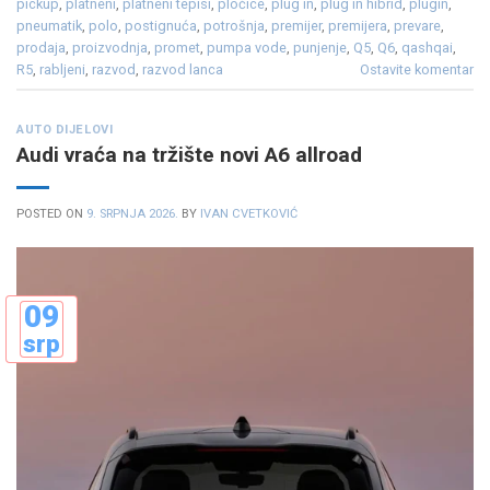
pickup
,
platneni
,
platneni tepisi
,
pločice
,
plug in
,
plug in hibrid
,
plugin
,
pneumatik
,
polo
,
postignuća
,
potrošnja
,
premijer
,
premijera
,
prevare
,
prodaja
,
proizvodnja
,
promet
,
pumpa vode
,
punjenje
,
Q5
,
Q6
,
qashqai
,
R5
,
rabljeni
,
razvod
,
razvod lanca
Ostavite komentar
AUTO DIJELOVI
Audi vraća na tržište novi A6 allroad
POSTED ON
9. SRPNJA 2026.
BY
IVAN CVETKOVIĆ
09
srp