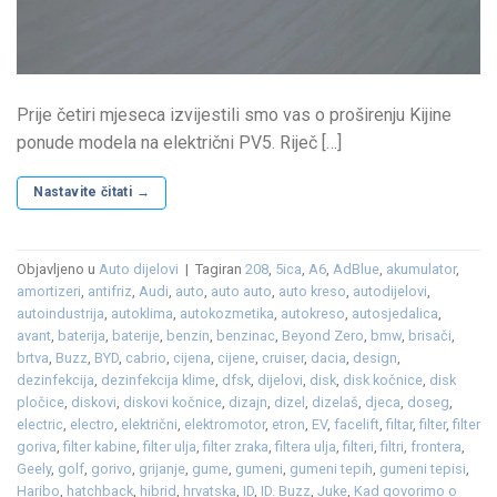
Prije četiri mjeseca izvijestili smo vas o proširenju Kijine
ponude modela na električni PV5. Riječ […]
Nastavite čitati
→
Objavljeno u
Auto dijelovi
|
Tagiran
208
,
5ica
,
A6
,
AdBlue
,
akumulator
,
amortizeri
,
antifriz
,
Audi
,
auto
,
auto auto
,
auto kreso
,
autodijelovi
,
autoindustrija
,
autoklima
,
autokozmetika
,
autokreso
,
autosjedalica
,
avant
,
baterija
,
baterije
,
benzin
,
benzinac
,
Beyond Zero
,
bmw
,
brisači
,
brtva
,
Buzz
,
BYD
,
cabrio
,
cijena
,
cijene
,
cruiser
,
dacia
,
design
,
dezinfekcija
,
dezinfekcija klime
,
dfsk
,
dijelovi
,
disk
,
disk kočnice
,
disk
pločice
,
diskovi
,
diskovi kočnice
,
dizajn
,
dizel
,
dizelaš
,
djeca
,
doseg
,
electric
,
electro
,
električni
,
elektromotor
,
etron
,
EV
,
facelift
,
filtar
,
filter
,
filter
goriva
,
filter kabine
,
filter ulja
,
filter zraka
,
filtera ulja
,
filteri
,
filtri
,
frontera
,
Geely
,
golf
,
gorivo
,
grijanje
,
gume
,
gumeni
,
gumeni tepih
,
gumeni tepisi
,
Haribo
,
hatchback
,
hibrid
,
hrvatska
,
ID
,
ID. Buzz
,
Juke
,
Kad govorimo o