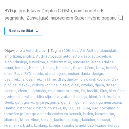
BYD je predstavio Dolphin G DM-i, novi model u B-
segmentu. Zahvaljujući naprednom Super Hybrid pogonu […]
Nastavite čitati
→
Objavljeno u
Auto dijelovi
|
Tagiran
208
,
5ica
,
A6
,
AdBlue
,
akumulator
,
amortizeri
,
antifriz
,
Audi
,
auto
,
auto auto
,
auto kreso
,
autodijelovi
,
autoindustrija
,
autoklima
,
autokozmetika
,
autokreso
,
autosjedalica
,
avant
,
baterija
,
baterije
,
benzin
,
benzinac
,
Beyond Zero
,
bmw
,
brisači
,
brtva
,
Buzz
,
BYD
,
cabrio
,
cijena
,
cijene
,
cruiser
,
dacia
,
design
,
dezinfekcija
,
dezinfekcija klime
,
dfsk
,
dijelovi
,
disk
,
disk kočnice
,
disk
pločice
,
diskovi
,
diskovi kočnice
,
dizajn
,
dizel
,
dizelaš
,
djeca
,
doseg
,
electric
,
electro
,
električni
,
elektromotor
,
etron
,
EV
,
facelift
,
filtar
,
filter
,
filter
goriva
,
filter kabine
,
filter ulja
,
filter zraka
,
filtera ulja
,
filteri
,
filtri
,
frontera
,
Geely
,
golf
,
gorivo
,
grijanje
,
gume
,
gumeni
,
gumeni tepih
,
gumeni tepisi
,
Haribo
,
hatchback
,
hibrid
,
hrvatska
,
ID
,
ID. Buzz
,
Juke
,
Kad govorimo o
tome što je Twingo do sada značio za Renault
,
kadett
,
karavan
,
kia
,
kilometri
,
klima
,
klime
,
klinasti
,
kočione obloge
,
kočnice
,
koncept
,
kozmetika
,
krađa
,
kuplung
,
kupnja
,
kvačilo
,
lamela
,
LED
,
ležajevi kotača
,