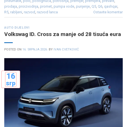
pneumatik
,
polo
,
postignuća
,
potrošnja
,
premijer
,
premijera
,
prevare
,
prodaja
,
proizvodnja
,
promet
,
pumpa vode
,
punjenje
,
Q5
,
Q6
,
qashqai
,
R5
,
rabljeni
,
razvod
,
razvod lanca
Ostavite komentar
AUTO DIJELOVI
Volkswag ID. Cross za manje od 28 tisuća eura
POSTED ON
16. SRPNJA 2026.
BY
IVAN CVETKOVIĆ
16
srp