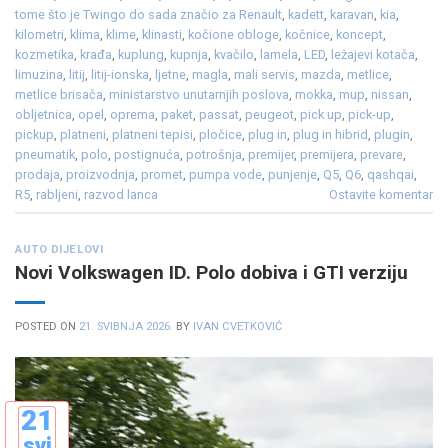
tome što je Twingo do sada značio za Renault
,
kadett
,
karavan
,
kia
,
kilometri
,
klima
,
klime
,
klinasti
,
kočione obloge
,
kočnice
,
koncept
,
kozmetika
,
krađa
,
kuplung
,
kupnja
,
kvačilo
,
lamela
,
LED
,
ležajevi kotača
,
limuzina
,
litij
,
litij-ionska
,
ljetne
,
magla
,
mali servis
,
mazda
,
metlice
,
metlice brisača
,
ministarstvo unutarnjih poslova
,
mokka
,
mup
,
nissan
,
obljetnica
,
opel
,
oprema
,
paket
,
passat
,
peugeot
,
pick up
,
pick-up
,
pickup
,
platneni
,
platneni tepisi
,
pločice
,
plug in
,
plug in hibrid
,
plugin
,
pneumatik
,
polo
,
postignuća
,
potrošnja
,
premijer
,
premijera
,
prevare
,
prodaja
,
proizvodnja
,
promet
,
pumpa vode
,
punjenje
,
Q5
,
Q6
,
qashqai
,
R5
,
rabljeni
,
razvod lanca
Ostavite komentar
AUTO DIJELOVI
Novi Volkswagen ID. Polo dobiva i GTI verziju
POSTED ON
21. SVIBNJA 2026.
BY
IVAN CVETKOVIĆ
21
svi