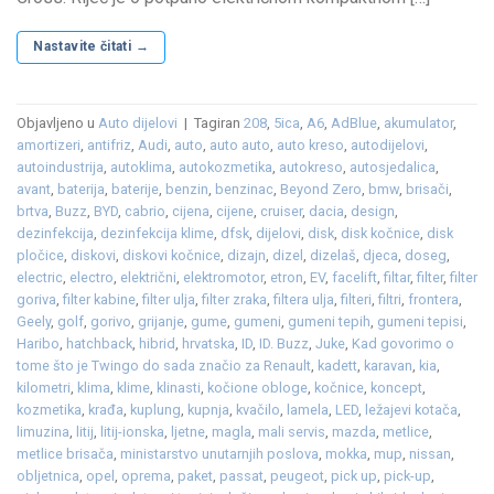
Nastavite čitati
→
Objavljeno u
Auto dijelovi
|
Tagiran
208
,
5ica
,
A6
,
AdBlue
,
akumulator
,
amortizeri
,
antifriz
,
Audi
,
auto
,
auto auto
,
auto kreso
,
autodijelovi
,
autoindustrija
,
autoklima
,
autokozmetika
,
autokreso
,
autosjedalica
,
avant
,
baterija
,
baterije
,
benzin
,
benzinac
,
Beyond Zero
,
bmw
,
brisači
,
brtva
,
Buzz
,
BYD
,
cabrio
,
cijena
,
cijene
,
cruiser
,
dacia
,
design
,
dezinfekcija
,
dezinfekcija klime
,
dfsk
,
dijelovi
,
disk
,
disk kočnice
,
disk
pločice
,
diskovi
,
diskovi kočnice
,
dizajn
,
dizel
,
dizelaš
,
djeca
,
doseg
,
electric
,
electro
,
električni
,
elektromotor
,
etron
,
EV
,
facelift
,
filtar
,
filter
,
filter
goriva
,
filter kabine
,
filter ulja
,
filter zraka
,
filtera ulja
,
filteri
,
filtri
,
frontera
,
Geely
,
golf
,
gorivo
,
grijanje
,
gume
,
gumeni
,
gumeni tepih
,
gumeni tepisi
,
Haribo
,
hatchback
,
hibrid
,
hrvatska
,
ID
,
ID. Buzz
,
Juke
,
Kad govorimo o
tome što je Twingo do sada značio za Renault
,
kadett
,
karavan
,
kia
,
kilometri
,
klima
,
klime
,
klinasti
,
kočione obloge
,
kočnice
,
koncept
,
kozmetika
,
krađa
,
kuplung
,
kupnja
,
kvačilo
,
lamela
,
LED
,
ležajevi kotača
,
limuzina
,
litij
,
litij-ionska
,
ljetne
,
magla
,
mali servis
,
mazda
,
metlice
,
metlice brisača
,
ministarstvo unutarnjih poslova
,
mokka
,
mup
,
nissan
,
obljetnica
,
opel
,
oprema
,
paket
,
passat
,
peugeot
,
pick up
,
pick-up
,