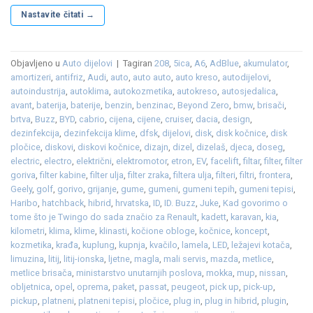
Nastavite čitati
→
Objavljeno u
Auto dijelovi
|
Tagiran
208
,
5ica
,
A6
,
AdBlue
,
akumulator
,
amortizeri
,
antifriz
,
Audi
,
auto
,
auto auto
,
auto kreso
,
autodijelovi
,
autoindustrija
,
autoklima
,
autokozmetika
,
autokreso
,
autosjedalica
,
avant
,
baterija
,
baterije
,
benzin
,
benzinac
,
Beyond Zero
,
bmw
,
brisači
,
brtva
,
Buzz
,
BYD
,
cabrio
,
cijena
,
cijene
,
cruiser
,
dacia
,
design
,
dezinfekcija
,
dezinfekcija klime
,
dfsk
,
dijelovi
,
disk
,
disk kočnice
,
disk
pločice
,
diskovi
,
diskovi kočnice
,
dizajn
,
dizel
,
dizelaš
,
djeca
,
doseg
,
electric
,
electro
,
električni
,
elektromotor
,
etron
,
EV
,
facelift
,
filtar
,
filter
,
filter
goriva
,
filter kabine
,
filter ulja
,
filter zraka
,
filtera ulja
,
filteri
,
filtri
,
frontera
,
Geely
,
golf
,
gorivo
,
grijanje
,
gume
,
gumeni
,
gumeni tepih
,
gumeni tepisi
,
Haribo
,
hatchback
,
hibrid
,
hrvatska
,
ID
,
ID. Buzz
,
Juke
,
Kad govorimo o
tome što je Twingo do sada značio za Renault
,
kadett
,
karavan
,
kia
,
kilometri
,
klima
,
klime
,
klinasti
,
kočione obloge
,
kočnice
,
koncept
,
kozmetika
,
krađa
,
kuplung
,
kupnja
,
kvačilo
,
lamela
,
LED
,
ležajevi kotača
,
limuzina
,
litij
,
litij-ionska
,
ljetne
,
magla
,
mali servis
,
mazda
,
metlice
,
metlice brisača
,
ministarstvo unutarnjih poslova
,
mokka
,
mup
,
nissan
,
obljetnica
,
opel
,
oprema
,
paket
,
passat
,
peugeot
,
pick up
,
pick-up
,
pickup
,
platneni
,
platneni tepisi
,
pločice
,
plug in
,
plug in hibrid
,
plugin
,