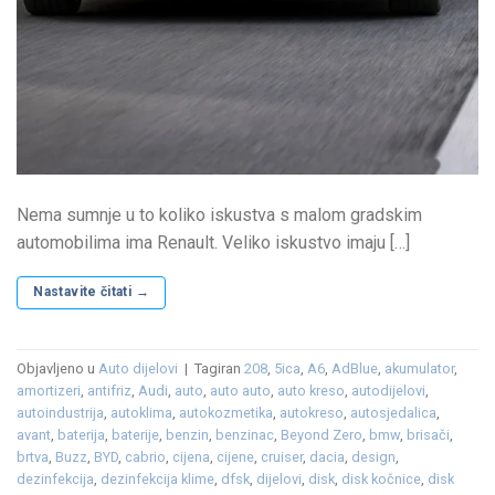
Nema sumnje u to koliko iskustva s malom gradskim
automobilima ima Renault. Veliko iskustvo imaju […]
Nastavite čitati
→
Objavljeno u
Auto dijelovi
|
Tagiran
208
,
5ica
,
A6
,
AdBlue
,
akumulator
,
amortizeri
,
antifriz
,
Audi
,
auto
,
auto auto
,
auto kreso
,
autodijelovi
,
autoindustrija
,
autoklima
,
autokozmetika
,
autokreso
,
autosjedalica
,
avant
,
baterija
,
baterije
,
benzin
,
benzinac
,
Beyond Zero
,
bmw
,
brisači
,
brtva
,
Buzz
,
BYD
,
cabrio
,
cijena
,
cijene
,
cruiser
,
dacia
,
design
,
dezinfekcija
,
dezinfekcija klime
,
dfsk
,
dijelovi
,
disk
,
disk kočnice
,
disk