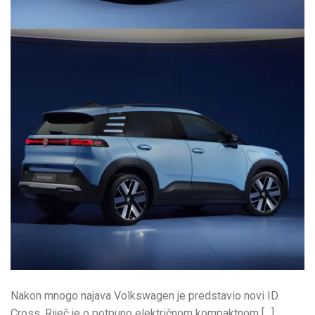
Nakon mnogo najava Volkswagen je predstavio novi ID.
Cross. Riječ je o potpuno električnom kompaktnom […]