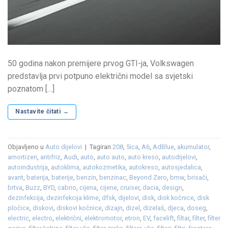
50 godina nakon premijere prvog GTI-ja, Volkswagen
predstavlja prvi potpuno električni model sa svjetski
poznatom […]
Nastavite čitati
→
Objavljeno u
Auto dijelovi
|
Tagiran
208
,
5ica
,
A6
,
AdBlue
,
akumulator
,
amortizeri
,
antifriz
,
Audi
,
auto
,
auto auto
,
auto kreso
,
autodijelovi
,
autoindustrija
,
autoklima
,
autokozmetika
,
autokreso
,
autosjedalica
,
avant
,
baterija
,
baterije
,
benzin
,
benzinac
,
Beyond Zero
,
bmw
,
brisači
,
brtva
,
Buzz
,
BYD
,
cabrio
,
cijena
,
cijene
,
cruiser
,
dacia
,
design
,
dezinfekcija
,
dezinfekcija klime
,
dfsk
,
dijelovi
,
disk
,
disk kočnice
,
disk
pločice
,
diskovi
,
diskovi kočnice
,
dizajn
,
dizel
,
dizelaš
,
djeca
,
doseg
,
electric
,
electro
,
električni
,
elektromotor
,
etron
,
EV
,
facelift
,
filtar
,
filter
,
filter