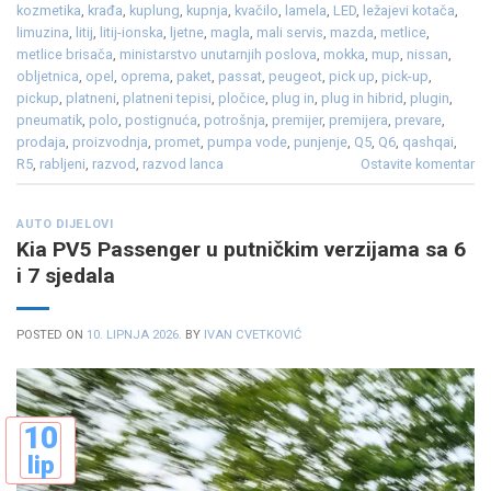
kozmetika
,
krađa
,
kuplung
,
kupnja
,
kvačilo
,
lamela
,
LED
,
ležajevi kotača
,
limuzina
,
litij
,
litij-ionska
,
ljetne
,
magla
,
mali servis
,
mazda
,
metlice
,
metlice brisača
,
ministarstvo unutarnjih poslova
,
mokka
,
mup
,
nissan
,
obljetnica
,
opel
,
oprema
,
paket
,
passat
,
peugeot
,
pick up
,
pick-up
,
pickup
,
platneni
,
platneni tepisi
,
pločice
,
plug in
,
plug in hibrid
,
plugin
,
pneumatik
,
polo
,
postignuća
,
potrošnja
,
premijer
,
premijera
,
prevare
,
prodaja
,
proizvodnja
,
promet
,
pumpa vode
,
punjenje
,
Q5
,
Q6
,
qashqai
,
R5
,
rabljeni
,
razvod
,
razvod lanca
Ostavite komentar
AUTO DIJELOVI
Kia PV5 Passenger u putničkim verzijama sa 6
i 7 sjedala
POSTED ON
10. LIPNJA 2026.
BY
IVAN CVETKOVIĆ
10
lip