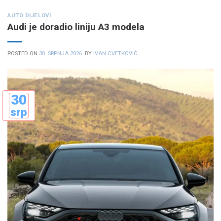
AUTO DIJELOVI
Audi je doradio liniju A3 modela
POSTED ON
30. SRPNJA 2026.
BY
IVAN CVETKOVIĆ
30
srp