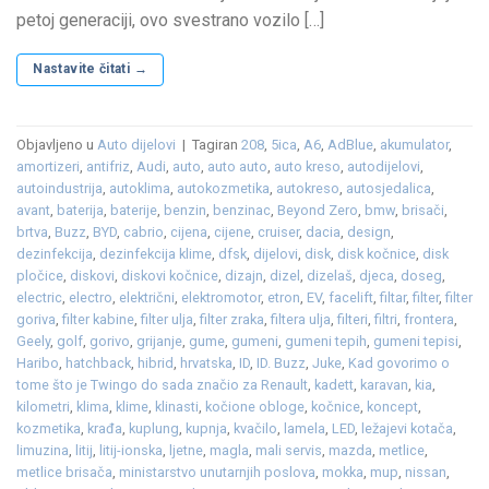
petoj generaciji, ovo svestrano vozilo […]
Nastavite čitati
→
Objavljeno u
Auto dijelovi
|
Tagiran
208
,
5ica
,
A6
,
AdBlue
,
akumulator
,
amortizeri
,
antifriz
,
Audi
,
auto
,
auto auto
,
auto kreso
,
autodijelovi
,
autoindustrija
,
autoklima
,
autokozmetika
,
autokreso
,
autosjedalica
,
avant
,
baterija
,
baterije
,
benzin
,
benzinac
,
Beyond Zero
,
bmw
,
brisači
,
brtva
,
Buzz
,
BYD
,
cabrio
,
cijena
,
cijene
,
cruiser
,
dacia
,
design
,
dezinfekcija
,
dezinfekcija klime
,
dfsk
,
dijelovi
,
disk
,
disk kočnice
,
disk
pločice
,
diskovi
,
diskovi kočnice
,
dizajn
,
dizel
,
dizelaš
,
djeca
,
doseg
,
electric
,
electro
,
električni
,
elektromotor
,
etron
,
EV
,
facelift
,
filtar
,
filter
,
filter
goriva
,
filter kabine
,
filter ulja
,
filter zraka
,
filtera ulja
,
filteri
,
filtri
,
frontera
,
Geely
,
golf
,
gorivo
,
grijanje
,
gume
,
gumeni
,
gumeni tepih
,
gumeni tepisi
,
Haribo
,
hatchback
,
hibrid
,
hrvatska
,
ID
,
ID. Buzz
,
Juke
,
Kad govorimo o
tome što je Twingo do sada značio za Renault
,
kadett
,
karavan
,
kia
,
kilometri
,
klima
,
klime
,
klinasti
,
kočione obloge
,
kočnice
,
koncept
,
kozmetika
,
krađa
,
kuplung
,
kupnja
,
kvačilo
,
lamela
,
LED
,
ležajevi kotača
,
limuzina
,
litij
,
litij-ionska
,
ljetne
,
magla
,
mali servis
,
mazda
,
metlice
,
metlice brisača
,
ministarstvo unutarnjih poslova
,
mokka
,
mup
,
nissan
,