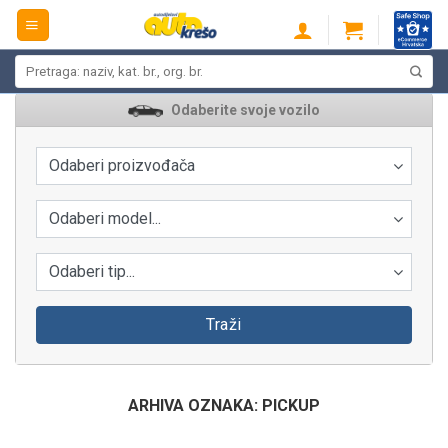
Skip
to
content
Pretraži:
Odaberite svoje vozilo
Odaberi proizvođača
Odaberi model...
Odaberi tip...
Traži
ARHIVA OZNAKA:
PICKUP