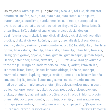
Objavljeno u
Auto dijelovi
|
Tagiran
208
,
5ica
,
A6
,
AdBlue
,
akumulator
,
amortizeri
,
antifriz
,
Audi
,
auto
,
auto auto
,
auto kreso
,
autodijelovi
,
autoindustrija
,
autoklima
,
autokozmetika
,
autokreso
,
autosjedalica
,
avant
,
baterija
,
baterije
,
benzin
,
benzinac
,
Beyond Zero
,
bmw
,
brisači
,
brtva
,
Buzz
,
BYD
,
cabrio
,
cijena
,
cijene
,
cruiser
,
dacia
,
design
,
dezinfekcija
,
dezinfekcija klime
,
dfsk
,
dijelovi
,
disk
,
disk kočnice
,
disk
pločice
,
diskovi
,
diskovi kočnice
,
dizajn
,
dizel
,
dizelaš
,
djeca
,
doseg
,
electric
,
electro
,
električni
,
elektromotor
,
etron
,
EV
,
facelift
,
filtar
,
filter
,
filter
goriva
,
filter kabine
,
filter ulja
,
filter zraka
,
filtera ulja
,
filteri
,
filtri
,
frontera
,
Geely
,
golf
,
gorivo
,
grijanje
,
gume
,
gumeni
,
gumeni tepih
,
gumeni tepisi
,
Haribo
,
hatchback
,
hibrid
,
hrvatska
,
ID
,
ID. Buzz
,
Juke
,
Kad govorimo o
tome što je Twingo do sada značio za Renault
,
kadett
,
karavan
,
kia
,
kilometri
,
klima
,
klime
,
klinasti
,
kočione obloge
,
kočnice
,
koncept
,
kozmetika
,
krađa
,
kuplung
,
kupnja
,
kvačilo
,
lamela
,
LED
,
ležajevi kotača
,
limuzina
,
litij
,
litij-ionska
,
ljetne
,
magla
,
mali servis
,
mazda
,
metlice
,
metlice brisača
,
ministarstvo unutarnjih poslova
,
mokka
,
mup
,
nissan
,
obljetnica
,
opel
,
oprema
,
paket
,
passat
,
peugeot
,
pick up
,
pick-up
,
pickup
,
platneni
,
platneni tepisi
,
pločice
,
plug in
,
plug in hibrid
,
plugin
,
pneumatik
,
polo
,
postignuća
,
potrošnja
,
premijer
,
premijera
,
prevare
,
prodaja
,
proizvodnja
,
promet
,
pumpa vode
,
punjenje
,
Q5
,
Q6
,
qashqai
,
R5
,
rabljeni
,
razvod
,
razvod lanca
Ostavite komentar