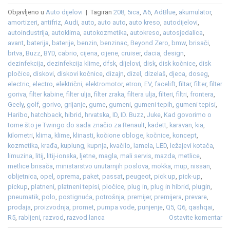
Objavljeno u
Auto dijelovi
|
Tagiran
208
,
5ica
,
A6
,
AdBlue
,
akumulator
,
amortizeri
,
antifriz
,
Audi
,
auto
,
auto auto
,
auto kreso
,
autodijelovi
,
autoindustrija
,
autoklima
,
autokozmetika
,
autokreso
,
autosjedalica
,
avant
,
baterija
,
baterije
,
benzin
,
benzinac
,
Beyond Zero
,
bmw
,
brisači
,
brtva
,
Buzz
,
BYD
,
cabrio
,
cijena
,
cijene
,
cruiser
,
dacia
,
design
,
dezinfekcija
,
dezinfekcija klime
,
dfsk
,
dijelovi
,
disk
,
disk kočnice
,
disk
pločice
,
diskovi
,
diskovi kočnice
,
dizajn
,
dizel
,
dizelaš
,
djeca
,
doseg
,
electric
,
electro
,
električni
,
elektromotor
,
etron
,
EV
,
facelift
,
filtar
,
filter
,
filter
goriva
,
filter kabine
,
filter ulja
,
filter zraka
,
filtera ulja
,
filteri
,
filtri
,
frontera
,
Geely
,
golf
,
gorivo
,
grijanje
,
gume
,
gumeni
,
gumeni tepih
,
gumeni tepisi
,
Haribo
,
hatchback
,
hibrid
,
hrvatska
,
ID
,
ID. Buzz
,
Juke
,
Kad govorimo o
tome što je Twingo do sada značio za Renault
,
kadett
,
karavan
,
kia
,
kilometri
,
klima
,
klime
,
klinasti
,
kočione obloge
,
kočnice
,
koncept
,
kozmetika
,
krađa
,
kuplung
,
kupnja
,
kvačilo
,
lamela
,
LED
,
ležajevi kotača
,
limuzina
,
litij
,
litij-ionska
,
ljetne
,
magla
,
mali servis
,
mazda
,
metlice
,
metlice brisača
,
ministarstvo unutarnjih poslova
,
mokka
,
mup
,
nissan
,
obljetnica
,
opel
,
oprema
,
paket
,
passat
,
peugeot
,
pick up
,
pick-up
,
pickup
,
platneni
,
platneni tepisi
,
pločice
,
plug in
,
plug in hibrid
,
plugin
,
pneumatik
,
polo
,
postignuća
,
potrošnja
,
premijer
,
premijera
,
prevare
,
prodaja
,
proizvodnja
,
promet
,
pumpa vode
,
punjenje
,
Q5
,
Q6
,
qashqai
,
R5
,
rabljeni
,
razvod
,
razvod lanca
Ostavite komentar