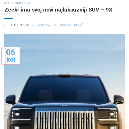
AUTO DIJELOVI
Zeekr ima svoj novi najluksuzniji SUV – 9X
POSTED ON
6. KOLOVOZA 2026.
BY
IVAN CVETKOVIĆ
06
kol