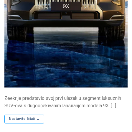
Zeekr je predstavio svoj prvi ulazak u segment luksuznih
SUV-ova s ​​dugoočekivanim lansiranjem modela 9X, […]
Nastavite čitati
→