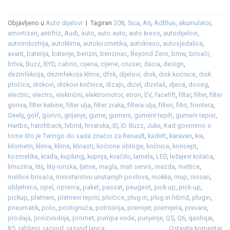
Objavljeno u
Auto dijelovi
|
Tagiran
208
,
5ica
,
A6
,
AdBlue
,
akumulator
,
amortizeri
,
antifriz
,
Audi
,
auto
,
auto auto
,
auto kreso
,
autodijelovi
,
autoindustrija
,
autoklima
,
autokozmetika
,
autokreso
,
autosjedalica
,
avant
,
baterija
,
baterije
,
benzin
,
benzinac
,
Beyond Zero
,
bmw
,
brisači
,
brtva
,
Buzz
,
BYD
,
cabrio
,
cijena
,
cijene
,
cruiser
,
dacia
,
design
,
dezinfekcija
,
dezinfekcija klime
,
dfsk
,
dijelovi
,
disk
,
disk kočnice
,
disk
pločice
,
diskovi
,
diskovi kočnice
,
dizajn
,
dizel
,
dizelaš
,
djeca
,
doseg
,
electric
,
electro
,
električni
,
elektromotor
,
etron
,
EV
,
facelift
,
filtar
,
filter
,
filter
goriva
,
filter kabine
,
filter ulja
,
filter zraka
,
filtera ulja
,
filteri
,
filtri
,
frontera
,
Geely
,
golf
,
gorivo
,
grijanje
,
gume
,
gumeni
,
gumeni tepih
,
gumeni tepisi
,
Haribo
,
hatchback
,
hibrid
,
hrvatska
,
ID
,
ID. Buzz
,
Juke
,
Kad govorimo o
tome što je Twingo do sada značio za Renault
,
kadett
,
karavan
,
kia
,
kilometri
,
klima
,
klime
,
klinasti
,
kočione obloge
,
kočnice
,
koncept
,
kozmetika
,
krađa
,
kuplung
,
kupnja
,
kvačilo
,
lamela
,
LED
,
ležajevi kotača
,
limuzina
,
litij
,
litij-ionska
,
ljetne
,
magla
,
mali servis
,
mazda
,
metlice
,
metlice brisača
,
ministarstvo unutarnjih poslova
,
mokka
,
mup
,
nissan
,
obljetnica
,
opel
,
oprema
,
paket
,
passat
,
peugeot
,
pick up
,
pick-up
,
pickup
,
platneni
,
platneni tepisi
,
pločice
,
plug in
,
plug in hibrid
,
plugin
,
pneumatik
,
polo
,
postignuća
,
potrošnja
,
premijer
,
premijera
,
prevare
,
prodaja
,
proizvodnja
,
promet
,
pumpa vode
,
punjenje
,
Q5
,
Q6
,
qashqai
,
R5
,
rabljeni
,
razvod
,
razvod lanca
Ostavite komentar