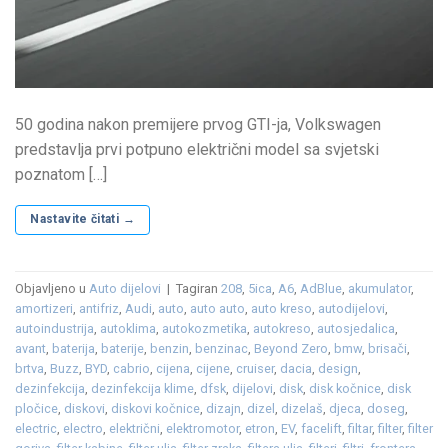
50 godina nakon premijere prvog GTI-ja, Volkswagen
predstavlja prvi potpuno električni model sa svjetski
poznatom […]
Nastavite čitati
→
Objavljeno u
Auto dijelovi
|
Tagiran
208
,
5ica
,
A6
,
AdBlue
,
akumulator
,
amortizeri
,
antifriz
,
Audi
,
auto
,
auto auto
,
auto kreso
,
autodijelovi
,
autoindustrija
,
autoklima
,
autokozmetika
,
autokreso
,
autosjedalica
,
avant
,
baterija
,
baterije
,
benzin
,
benzinac
,
Beyond Zero
,
bmw
,
brisači
,
brtva
,
Buzz
,
BYD
,
cabrio
,
cijena
,
cijene
,
cruiser
,
dacia
,
design
,
dezinfekcija
,
dezinfekcija klime
,
dfsk
,
dijelovi
,
disk
,
disk kočnice
,
disk
pločice
,
diskovi
,
diskovi kočnice
,
dizajn
,
dizel
,
dizelaš
,
djeca
,
doseg
,
electric
,
electro
,
električni
,
elektromotor
,
etron
,
EV
,
facelift
,
filtar
,
filter
,
filter