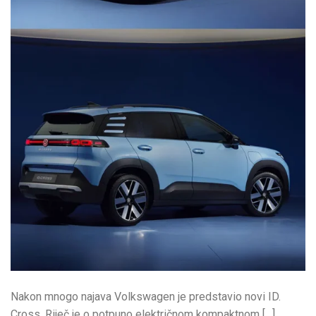
Nakon mnogo najava Volkswagen je predstavio novi ID.
Cross. Riječ je o potpuno električnom kompaktnom […]