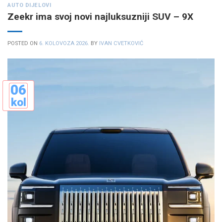
AUTO DIJELOVI
Zeekr ima svoj novi najluksuzniji SUV – 9X
POSTED ON
6. KOLOVOZA 2026.
BY
IVAN CVETKOVIĆ
06
kol