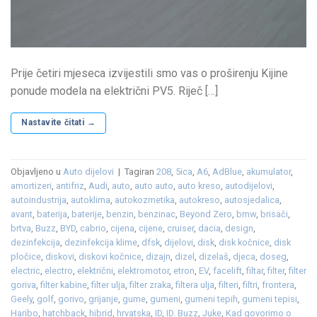
Prije četiri mjeseca izvijestili smo vas o proširenju Kijine
ponude modela na električni PV5. Riječ […]
Nastavite čitati
→
Objavljeno u
Auto dijelovi
|
Tagiran
208
,
5ica
,
A6
,
AdBlue
,
akumulator
,
amortizeri
,
antifriz
,
Audi
,
auto
,
auto auto
,
auto kreso
,
autodijelovi
,
autoindustrija
,
autoklima
,
autokozmetika
,
autokreso
,
autosjedalica
,
avant
,
baterija
,
baterije
,
benzin
,
benzinac
,
Beyond Zero
,
bmw
,
brisači
,
brtva
,
Buzz
,
BYD
,
cabrio
,
cijena
,
cijene
,
cruiser
,
dacia
,
design
,
dezinfekcija
,
dezinfekcija klime
,
dfsk
,
dijelovi
,
disk
,
disk kočnice
,
disk
pločice
,
diskovi
,
diskovi kočnice
,
dizajn
,
dizel
,
dizelaš
,
djeca
,
doseg
,
electric
,
electro
,
električni
,
elektromotor
,
etron
,
EV
,
facelift
,
filtar
,
filter
,
filter
goriva
,
filter kabine
,
filter ulja
,
filter zraka
,
filtera ulja
,
filteri
,
filtri
,
frontera
,
Geely
,
golf
,
gorivo
,
grijanje
,
gume
,
gumeni
,
gumeni tepih
,
gumeni tepisi
,
Haribo
,
hatchback
,
hibrid
,
hrvatska
,
ID
,
ID. Buzz
,
Juke
,
Kad govorimo o