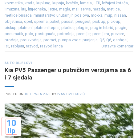
kozmetika
,
krađa
,
kuplung
,
kupnja
,
kvačilo
,
lamela
,
LED
,
ležajevi kotača
,
limuzina
,
litij
,
litij-ionska
,
ljetne
,
magla
,
mali servis
,
mazda
,
metlice
,
metlice brisača
,
ministarstvo unutarnjih poslova
,
mokka
,
mup
,
nissan
,
obljetnica
,
opel
,
oprema
,
paket
,
passat
,
peugeot
,
pick up
,
pick-up
,
pickup
,
platneni
,
platneni tepisi
,
pločice
,
plug in
,
plug in hibrid
,
plugin
,
pneumatik
,
polo
,
postignuća
,
potrošnja
,
premijer
,
premijera
,
prevare
,
prodaja
,
proizvodnja
,
promet
,
pumpa vode
,
punjenje
,
Q5
,
Q6
,
qashqai
,
R5
,
rabljeni
,
razvod
,
razvod lanca
Ostavite komentar
AUTO DIJELOVI
Kia PV5 Passenger u putničkim verzijama sa 6
i 7 sjedala
POSTED ON
10. LIPNJA 2026.
BY
IVAN CVETKOVIĆ
10
lip