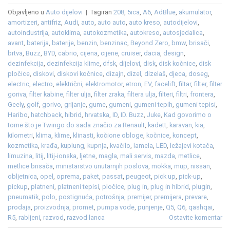
Objavljeno u
Auto dijelovi
|
Tagiran
208
,
5ica
,
A6
,
AdBlue
,
akumulator
,
amortizeri
,
antifriz
,
Audi
,
auto
,
auto auto
,
auto kreso
,
autodijelovi
,
autoindustrija
,
autoklima
,
autokozmetika
,
autokreso
,
autosjedalica
,
avant
,
baterija
,
baterije
,
benzin
,
benzinac
,
Beyond Zero
,
bmw
,
brisači
,
brtva
,
Buzz
,
BYD
,
cabrio
,
cijena
,
cijene
,
cruiser
,
dacia
,
design
,
dezinfekcija
,
dezinfekcija klime
,
dfsk
,
dijelovi
,
disk
,
disk kočnice
,
disk
pločice
,
diskovi
,
diskovi kočnice
,
dizajn
,
dizel
,
dizelaš
,
djeca
,
doseg
,
electric
,
electro
,
električni
,
elektromotor
,
etron
,
EV
,
facelift
,
filtar
,
filter
,
filter
goriva
,
filter kabine
,
filter ulja
,
filter zraka
,
filtera ulja
,
filteri
,
filtri
,
frontera
,
Geely
,
golf
,
gorivo
,
grijanje
,
gume
,
gumeni
,
gumeni tepih
,
gumeni tepisi
,
Haribo
,
hatchback
,
hibrid
,
hrvatska
,
ID
,
ID. Buzz
,
Juke
,
Kad govorimo o
tome što je Twingo do sada značio za Renault
,
kadett
,
karavan
,
kia
,
kilometri
,
klima
,
klime
,
klinasti
,
kočione obloge
,
kočnice
,
koncept
,
kozmetika
,
krađa
,
kuplung
,
kupnja
,
kvačilo
,
lamela
,
LED
,
ležajevi kotača
,
limuzina
,
litij
,
litij-ionska
,
ljetne
,
magla
,
mali servis
,
mazda
,
metlice
,
metlice brisača
,
ministarstvo unutarnjih poslova
,
mokka
,
mup
,
nissan
,
obljetnica
,
opel
,
oprema
,
paket
,
passat
,
peugeot
,
pick up
,
pick-up
,
pickup
,
platneni
,
platneni tepisi
,
pločice
,
plug in
,
plug in hibrid
,
plugin
,
pneumatik
,
polo
,
postignuća
,
potrošnja
,
premijer
,
premijera
,
prevare
,
prodaja
,
proizvodnja
,
promet
,
pumpa vode
,
punjenje
,
Q5
,
Q6
,
qashqai
,
R5
,
rabljeni
,
razvod
,
razvod lanca
Ostavite komentar