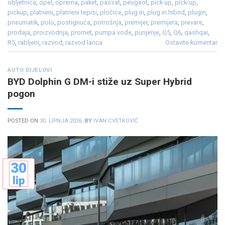
obljetnica
,
opel
,
oprema
,
paket
,
passat
,
peugeot
,
pick up
,
pick-up
,
pickup
,
platneni
,
platneni tepisi
,
pločice
,
plug in
,
plug in hibrid
,
plugin
,
pneumatik
,
polo
,
postignuća
,
potrošnja
,
premijer
,
premijera
,
prevare
,
prodaja
,
proizvodnja
,
promet
,
pumpa vode
,
punjenje
,
Q5
,
Q6
,
qashqai
,
R5
,
rabljeni
,
razvod
,
razvod lanca
Ostavite komentar
AUTO DIJELOVI
BYD Dolphin G DM-i stiže uz Super Hybrid
pogon
POSTED ON
30. LIPNJA 2026.
BY
IVAN CVETKOVIĆ
30
lip