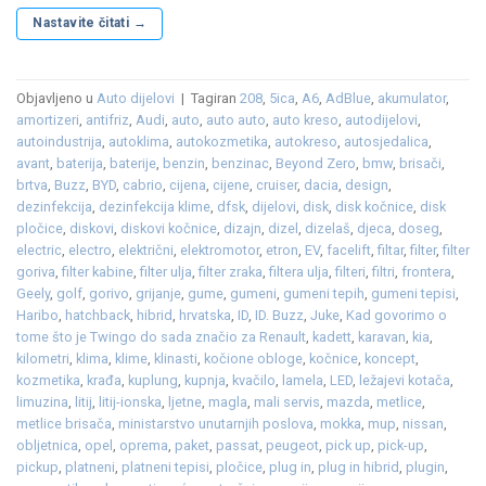
Nastavite čitati
→
Objavljeno u
Auto dijelovi
|
Tagiran
208
,
5ica
,
A6
,
AdBlue
,
akumulator
,
amortizeri
,
antifriz
,
Audi
,
auto
,
auto auto
,
auto kreso
,
autodijelovi
,
autoindustrija
,
autoklima
,
autokozmetika
,
autokreso
,
autosjedalica
,
avant
,
baterija
,
baterije
,
benzin
,
benzinac
,
Beyond Zero
,
bmw
,
brisači
,
brtva
,
Buzz
,
BYD
,
cabrio
,
cijena
,
cijene
,
cruiser
,
dacia
,
design
,
dezinfekcija
,
dezinfekcija klime
,
dfsk
,
dijelovi
,
disk
,
disk kočnice
,
disk
pločice
,
diskovi
,
diskovi kočnice
,
dizajn
,
dizel
,
dizelaš
,
djeca
,
doseg
,
electric
,
electro
,
električni
,
elektromotor
,
etron
,
EV
,
facelift
,
filtar
,
filter
,
filter
goriva
,
filter kabine
,
filter ulja
,
filter zraka
,
filtera ulja
,
filteri
,
filtri
,
frontera
,
Geely
,
golf
,
gorivo
,
grijanje
,
gume
,
gumeni
,
gumeni tepih
,
gumeni tepisi
,
Haribo
,
hatchback
,
hibrid
,
hrvatska
,
ID
,
ID. Buzz
,
Juke
,
Kad govorimo o
tome što je Twingo do sada značio za Renault
,
kadett
,
karavan
,
kia
,
kilometri
,
klima
,
klime
,
klinasti
,
kočione obloge
,
kočnice
,
koncept
,
kozmetika
,
krađa
,
kuplung
,
kupnja
,
kvačilo
,
lamela
,
LED
,
ležajevi kotača
,
limuzina
,
litij
,
litij-ionska
,
ljetne
,
magla
,
mali servis
,
mazda
,
metlice
,
metlice brisača
,
ministarstvo unutarnjih poslova
,
mokka
,
mup
,
nissan
,
obljetnica
,
opel
,
oprema
,
paket
,
passat
,
peugeot
,
pick up
,
pick-up
,
pickup
,
platneni
,
platneni tepisi
,
pločice
,
plug in
,
plug in hibrid
,
plugin
,