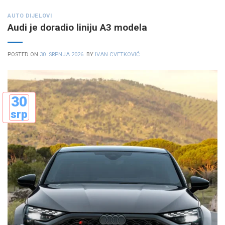
AUTO DIJELOVI
Audi je doradio liniju A3 modela
POSTED ON
30. SRPNJA 2026.
BY
IVAN CVETKOVIĆ
30
srp