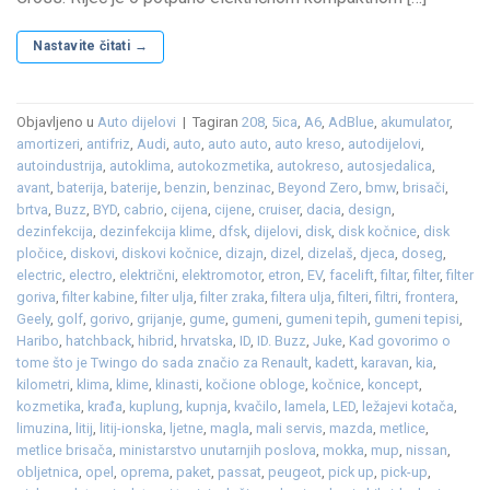
Nastavite čitati
→
Objavljeno u
Auto dijelovi
|
Tagiran
208
,
5ica
,
A6
,
AdBlue
,
akumulator
,
amortizeri
,
antifriz
,
Audi
,
auto
,
auto auto
,
auto kreso
,
autodijelovi
,
autoindustrija
,
autoklima
,
autokozmetika
,
autokreso
,
autosjedalica
,
avant
,
baterija
,
baterije
,
benzin
,
benzinac
,
Beyond Zero
,
bmw
,
brisači
,
brtva
,
Buzz
,
BYD
,
cabrio
,
cijena
,
cijene
,
cruiser
,
dacia
,
design
,
dezinfekcija
,
dezinfekcija klime
,
dfsk
,
dijelovi
,
disk
,
disk kočnice
,
disk
pločice
,
diskovi
,
diskovi kočnice
,
dizajn
,
dizel
,
dizelaš
,
djeca
,
doseg
,
electric
,
electro
,
električni
,
elektromotor
,
etron
,
EV
,
facelift
,
filtar
,
filter
,
filter
goriva
,
filter kabine
,
filter ulja
,
filter zraka
,
filtera ulja
,
filteri
,
filtri
,
frontera
,
Geely
,
golf
,
gorivo
,
grijanje
,
gume
,
gumeni
,
gumeni tepih
,
gumeni tepisi
,
Haribo
,
hatchback
,
hibrid
,
hrvatska
,
ID
,
ID. Buzz
,
Juke
,
Kad govorimo o
tome što je Twingo do sada značio za Renault
,
kadett
,
karavan
,
kia
,
kilometri
,
klima
,
klime
,
klinasti
,
kočione obloge
,
kočnice
,
koncept
,
kozmetika
,
krađa
,
kuplung
,
kupnja
,
kvačilo
,
lamela
,
LED
,
ležajevi kotača
,
limuzina
,
litij
,
litij-ionska
,
ljetne
,
magla
,
mali servis
,
mazda
,
metlice
,
metlice brisača
,
ministarstvo unutarnjih poslova
,
mokka
,
mup
,
nissan
,
obljetnica
,
opel
,
oprema
,
paket
,
passat
,
peugeot
,
pick up
,
pick-up
,