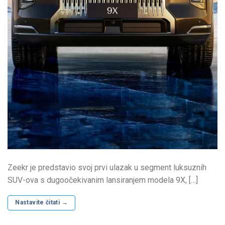
Zeekr je predstavio svoj prvi ulazak u segment luksuznih
SUV-ova s ​​dugoočekivanim lansiranjem modela 9X, […]
Nastavite čitati
→