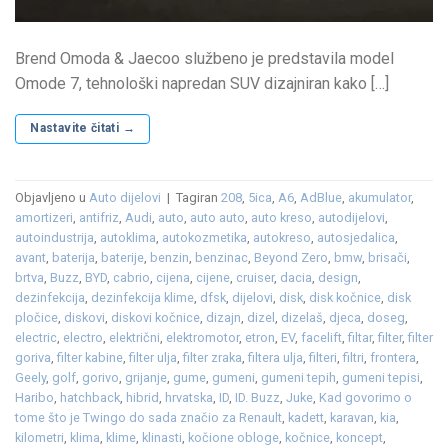
Brend Omoda & Jaecoo službeno je predstavila model
Omode 7, tehnološki napredan SUV dizajniran kako […]
Nastavite čitati
→
Objavljeno u
Auto dijelovi
|
Tagiran
208
,
5ica
,
A6
,
AdBlue
,
akumulator
,
amortizeri
,
antifriz
,
Audi
,
auto
,
auto auto
,
auto kreso
,
autodijelovi
,
autoindustrija
,
autoklima
,
autokozmetika
,
autokreso
,
autosjedalica
,
avant
,
baterija
,
baterije
,
benzin
,
benzinac
,
Beyond Zero
,
bmw
,
brisači
,
brtva
,
Buzz
,
BYD
,
cabrio
,
cijena
,
cijene
,
cruiser
,
dacia
,
design
,
dezinfekcija
,
dezinfekcija klime
,
dfsk
,
dijelovi
,
disk
,
disk kočnice
,
disk
pločice
,
diskovi
,
diskovi kočnice
,
dizajn
,
dizel
,
dizelaš
,
djeca
,
doseg
,
electric
,
electro
,
električni
,
elektromotor
,
etron
,
EV
,
facelift
,
filtar
,
filter
,
filter
goriva
,
filter kabine
,
filter ulja
,
filter zraka
,
filtera ulja
,
filteri
,
filtri
,
frontera
,
Geely
,
golf
,
gorivo
,
grijanje
,
gume
,
gumeni
,
gumeni tepih
,
gumeni tepisi
,
Haribo
,
hatchback
,
hibrid
,
hrvatska
,
ID
,
ID. Buzz
,
Juke
,
Kad govorimo o
tome što je Twingo do sada značio za Renault
,
kadett
,
karavan
,
kia
,
kilometri
,
klima
,
klime
,
klinasti
,
kočione obloge
,
kočnice
,
koncept
,