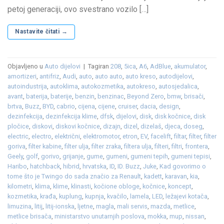
petoj generaciji, ovo svestrano vozilo […]
Nastavite čitati
→
Objavljeno u
Auto dijelovi
|
Tagiran
208
,
5ica
,
A6
,
AdBlue
,
akumulator
,
amortizeri
,
antifriz
,
Audi
,
auto
,
auto auto
,
auto kreso
,
autodijelovi
,
autoindustrija
,
autoklima
,
autokozmetika
,
autokreso
,
autosjedalica
,
avant
,
baterija
,
baterije
,
benzin
,
benzinac
,
Beyond Zero
,
bmw
,
brisači
,
brtva
,
Buzz
,
BYD
,
cabrio
,
cijena
,
cijene
,
cruiser
,
dacia
,
design
,
dezinfekcija
,
dezinfekcija klime
,
dfsk
,
dijelovi
,
disk
,
disk kočnice
,
disk
pločice
,
diskovi
,
diskovi kočnice
,
dizajn
,
dizel
,
dizelaš
,
djeca
,
doseg
,
electric
,
electro
,
električni
,
elektromotor
,
etron
,
EV
,
facelift
,
filtar
,
filter
,
filter
goriva
,
filter kabine
,
filter ulja
,
filter zraka
,
filtera ulja
,
filteri
,
filtri
,
frontera
,
Geely
,
golf
,
gorivo
,
grijanje
,
gume
,
gumeni
,
gumeni tepih
,
gumeni tepisi
,
Haribo
,
hatchback
,
hibrid
,
hrvatska
,
ID
,
ID. Buzz
,
Juke
,
Kad govorimo o
tome što je Twingo do sada značio za Renault
,
kadett
,
karavan
,
kia
,
kilometri
,
klima
,
klime
,
klinasti
,
kočione obloge
,
kočnice
,
koncept
,
kozmetika
,
krađa
,
kuplung
,
kupnja
,
kvačilo
,
lamela
,
LED
,
ležajevi kotača
,
limuzina
,
litij
,
litij-ionska
,
ljetne
,
magla
,
mali servis
,
mazda
,
metlice
,
metlice brisača
,
ministarstvo unutarnjih poslova
,
mokka
,
mup
,
nissan
,