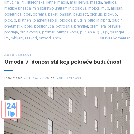
limuzina
,
litij
,
litij-ionska
,
ljetne
,
magla
,
mali servis
,
mazda
,
metlice
,
metlice brisača
,
ministarstvo unutarnjih poslova
,
mokka
,
mup
,
nissan
,
obljetnica
,
opel
,
oprema
,
paket
,
passat
,
peugeot
,
pick up
,
pick-up
,
pickup
,
platneni
,
platneni tepisi
,
pločice
,
plug in
,
plug in hibrid
,
plugin
,
pneumatik
,
polo
,
postignuća
,
potrošnja
,
premijer
,
premijera
,
prevare
,
prodaja
,
proizvodnja
,
promet
,
pumpa vode
,
punjenje
,
Q5
,
Q6
,
qashqai
,
R5
,
rabljeni
,
razvod
,
razvod lanca
Ostavite komentar
AUTO DIJELOVI
Omoda 7 donosi stil koji pokreće budućnost
POSTED ON
24. LIPNJA 2026.
BY
IVAN CVETKOVIĆ
24
lip