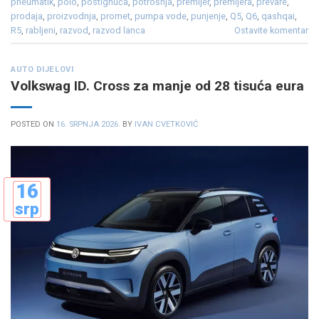
pneumatik
,
polo
,
postignuća
,
potrošnja
,
premijer
,
premijera
,
prevare
,
prodaja
,
proizvodnja
,
promet
,
pumpa vode
,
punjenje
,
Q5
,
Q6
,
qashqai
,
R5
,
rabljeni
,
razvod
,
razvod lanca
Ostavite komentar
AUTO DIJELOVI
Volkswag ID. Cross za manje od 28 tisuća eura
POSTED ON
16. SRPNJA 2026.
BY
IVAN CVETKOVIĆ
16
srp