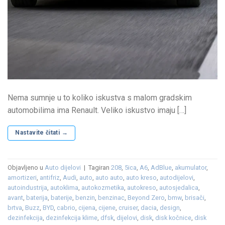
Nema sumnje u to koliko iskustva s malom gradskim
automobilima ima Renault. Veliko iskustvo imaju […]
Nastavite čitati
→
Objavljeno u
Auto dijelovi
|
Tagiran
208
,
5ica
,
A6
,
AdBlue
,
akumulator
,
amortizeri
,
antifriz
,
Audi
,
auto
,
auto auto
,
auto kreso
,
autodijelovi
,
autoindustrija
,
autoklima
,
autokozmetika
,
autokreso
,
autosjedalica
,
avant
,
baterija
,
baterije
,
benzin
,
benzinac
,
Beyond Zero
,
bmw
,
brisači
,
brtva
,
Buzz
,
BYD
,
cabrio
,
cijena
,
cijene
,
cruiser
,
dacia
,
design
,
dezinfekcija
,
dezinfekcija klime
,
dfsk
,
dijelovi
,
disk
,
disk kočnice
,
disk