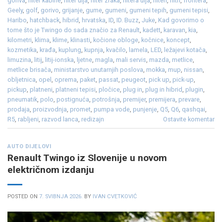
goriva
,
filter kabine
,
filter ulja
,
filter zraka
,
filtera ulja
,
filteri
,
filtri
,
frontera
,
Geely
,
golf
,
gorivo
,
grijanje
,
gume
,
gumeni
,
gumeni tepih
,
gumeni tepisi
,
Haribo
,
hatchback
,
hibrid
,
hrvatska
,
ID
,
ID. Buzz
,
Juke
,
Kad govorimo o
tome što je Twingo do sada značio za Renault
,
kadett
,
karavan
,
kia
,
kilometri
,
klima
,
klime
,
klinasti
,
kočione obloge
,
kočnice
,
koncept
,
kozmetika
,
krađa
,
kuplung
,
kupnja
,
kvačilo
,
lamela
,
LED
,
ležajevi kotača
,
limuzina
,
litij
,
litij-ionska
,
ljetne
,
magla
,
mali servis
,
mazda
,
metlice
,
metlice brisača
,
ministarstvo unutarnjih poslova
,
mokka
,
mup
,
nissan
,
obljetnica
,
opel
,
oprema
,
paket
,
passat
,
peugeot
,
pick up
,
pick-up
,
pickup
,
platneni
,
platneni tepisi
,
pločice
,
plug in
,
plug in hibrid
,
plugin
,
pneumatik
,
polo
,
postignuća
,
potrošnja
,
premijer
,
premijera
,
prevare
,
prodaja
,
proizvodnja
,
promet
,
pumpa vode
,
punjenje
,
Q5
,
Q6
,
qashqai
,
R5
,
rabljeni
,
razvod lanca
,
redizajn
Ostavite komentar
AUTO DIJELOVI
Renault Twingo iz Slovenije u novom
električnom izdanju
POSTED ON
7. SVIBNJA 2026.
BY
IVAN CVETKOVIĆ