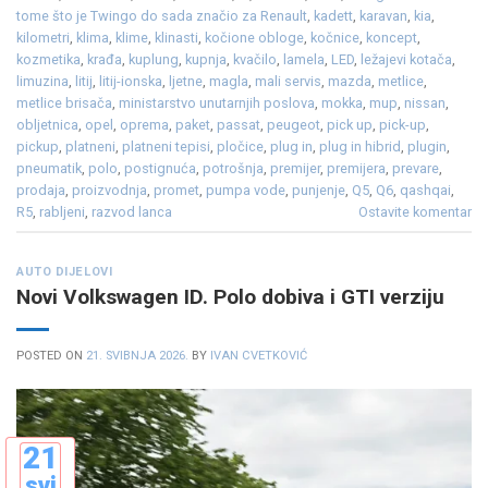
tome što je Twingo do sada značio za Renault
,
kadett
,
karavan
,
kia
,
kilometri
,
klima
,
klime
,
klinasti
,
kočione obloge
,
kočnice
,
koncept
,
kozmetika
,
krađa
,
kuplung
,
kupnja
,
kvačilo
,
lamela
,
LED
,
ležajevi kotača
,
limuzina
,
litij
,
litij-ionska
,
ljetne
,
magla
,
mali servis
,
mazda
,
metlice
,
metlice brisača
,
ministarstvo unutarnjih poslova
,
mokka
,
mup
,
nissan
,
obljetnica
,
opel
,
oprema
,
paket
,
passat
,
peugeot
,
pick up
,
pick-up
,
pickup
,
platneni
,
platneni tepisi
,
pločice
,
plug in
,
plug in hibrid
,
plugin
,
pneumatik
,
polo
,
postignuća
,
potrošnja
,
premijer
,
premijera
,
prevare
,
prodaja
,
proizvodnja
,
promet
,
pumpa vode
,
punjenje
,
Q5
,
Q6
,
qashqai
,
R5
,
rabljeni
,
razvod lanca
Ostavite komentar
AUTO DIJELOVI
Novi Volkswagen ID. Polo dobiva i GTI verziju
POSTED ON
21. SVIBNJA 2026.
BY
IVAN CVETKOVIĆ
21
svi