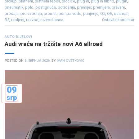
pickup
,
platneni
,
platneni tepisi
,
pločice
,
plug in
,
plug in hibrid
,
plugin
,
pneumatik
,
polo
,
postignuća
,
potrošnja
,
premijer
,
premijera
,
prevare
,
prodaja
,
proizvodnja
,
promet
,
pumpa vode
,
punjenje
,
Q5
,
Q6
,
qashqai
,
R5
,
rabljeni
,
razvod
,
razvod lanca
Ostavite komentar
AUTO DIJELOVI
Audi vraća na tržište novi A6 allroad
POSTED ON
9. SRPNJA 2026.
BY
IVAN CVETKOVIĆ
09
srp