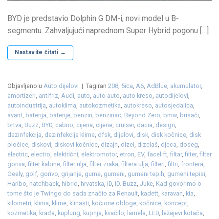
BYD je predstavio Dolphin G DM-i, novi model u B-
segmentu. Zahvaljujući naprednom Super Hybrid pogonu […]
Nastavite čitati
→
Objavljeno u
Auto dijelovi
|
Tagiran
208
,
5ica
,
A6
,
AdBlue
,
akumulator
,
amortizeri
,
antifriz
,
Audi
,
auto
,
auto auto
,
auto kreso
,
autodijelovi
,
autoindustrija
,
autoklima
,
autokozmetika
,
autokreso
,
autosjedalica
,
avant
,
baterija
,
baterije
,
benzin
,
benzinac
,
Beyond Zero
,
bmw
,
brisači
,
brtva
,
Buzz
,
BYD
,
cabrio
,
cijena
,
cijene
,
cruiser
,
dacia
,
design
,
dezinfekcija
,
dezinfekcija klime
,
dfsk
,
dijelovi
,
disk
,
disk kočnice
,
disk
pločice
,
diskovi
,
diskovi kočnice
,
dizajn
,
dizel
,
dizelaš
,
djeca
,
doseg
,
electric
,
electro
,
električni
,
elektromotor
,
etron
,
EV
,
facelift
,
filtar
,
filter
,
filter
goriva
,
filter kabine
,
filter ulja
,
filter zraka
,
filtera ulja
,
filteri
,
filtri
,
frontera
,
Geely
,
golf
,
gorivo
,
grijanje
,
gume
,
gumeni
,
gumeni tepih
,
gumeni tepisi
,
Haribo
,
hatchback
,
hibrid
,
hrvatska
,
ID
,
ID. Buzz
,
Juke
,
Kad govorimo o
tome što je Twingo do sada značio za Renault
,
kadett
,
karavan
,
kia
,
kilometri
,
klima
,
klime
,
klinasti
,
kočione obloge
,
kočnice
,
koncept
,
kozmetika
,
krađa
,
kuplung
,
kupnja
,
kvačilo
,
lamela
,
LED
,
ležajevi kotača
,