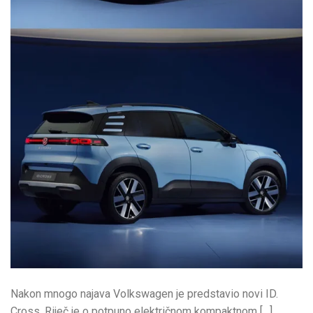
Nakon mnogo najava Volkswagen je predstavio novi ID.
Cross. Riječ je o potpuno električnom kompaktnom […]