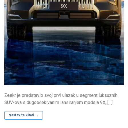
Zeekr je predstavio svoj prvi ulazak u segment luksuznih
SUV-ova s ​​dugoočekivanim lansiranjem modela 9X, […]
Nastavite čitati
→