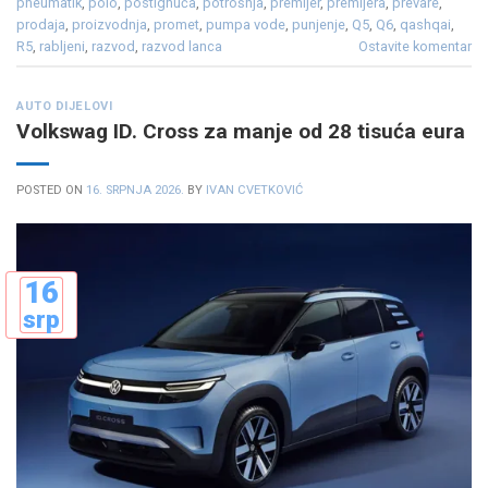
pneumatik
,
polo
,
postignuća
,
potrošnja
,
premijer
,
premijera
,
prevare
,
prodaja
,
proizvodnja
,
promet
,
pumpa vode
,
punjenje
,
Q5
,
Q6
,
qashqai
,
R5
,
rabljeni
,
razvod
,
razvod lanca
Ostavite komentar
AUTO DIJELOVI
Volkswag ID. Cross za manje od 28 tisuća eura
POSTED ON
16. SRPNJA 2026.
BY
IVAN CVETKOVIĆ
16
srp