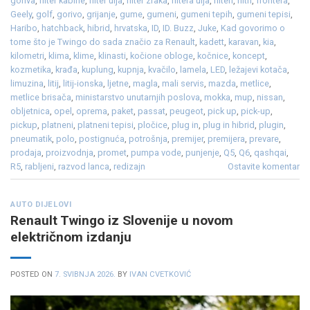
goriva
,
filter kabine
,
filter ulja
,
filter zraka
,
filtera ulja
,
filteri
,
filtri
,
frontera
,
Geely
,
golf
,
gorivo
,
grijanje
,
gume
,
gumeni
,
gumeni tepih
,
gumeni tepisi
,
Haribo
,
hatchback
,
hibrid
,
hrvatska
,
ID
,
ID. Buzz
,
Juke
,
Kad govorimo o
tome što je Twingo do sada značio za Renault
,
kadett
,
karavan
,
kia
,
kilometri
,
klima
,
klime
,
klinasti
,
kočione obloge
,
kočnice
,
koncept
,
kozmetika
,
krađa
,
kuplung
,
kupnja
,
kvačilo
,
lamela
,
LED
,
ležajevi kotača
,
limuzina
,
litij
,
litij-ionska
,
ljetne
,
magla
,
mali servis
,
mazda
,
metlice
,
metlice brisača
,
ministarstvo unutarnjih poslova
,
mokka
,
mup
,
nissan
,
obljetnica
,
opel
,
oprema
,
paket
,
passat
,
peugeot
,
pick up
,
pick-up
,
pickup
,
platneni
,
platneni tepisi
,
pločice
,
plug in
,
plug in hibrid
,
plugin
,
pneumatik
,
polo
,
postignuća
,
potrošnja
,
premijer
,
premijera
,
prevare
,
prodaja
,
proizvodnja
,
promet
,
pumpa vode
,
punjenje
,
Q5
,
Q6
,
qashqai
,
R5
,
rabljeni
,
razvod lanca
,
redizajn
Ostavite komentar
AUTO DIJELOVI
Renault Twingo iz Slovenije u novom
električnom izdanju
POSTED ON
7. SVIBNJA 2026.
BY
IVAN CVETKOVIĆ