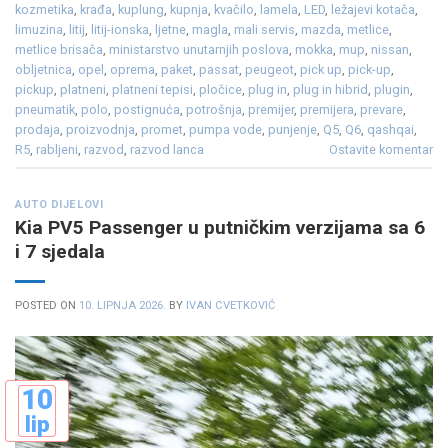
kozmetika
,
krađa
,
kuplung
,
kupnja
,
kvačilo
,
lamela
,
LED
,
ležajevi kotača
,
limuzina
,
litij
,
litij-ionska
,
ljetne
,
magla
,
mali servis
,
mazda
,
metlice
,
metlice brisača
,
ministarstvo unutarnjih poslova
,
mokka
,
mup
,
nissan
,
obljetnica
,
opel
,
oprema
,
paket
,
passat
,
peugeot
,
pick up
,
pick-up
,
pickup
,
platneni
,
platneni tepisi
,
pločice
,
plug in
,
plug in hibrid
,
plugin
,
pneumatik
,
polo
,
postignuća
,
potrošnja
,
premijer
,
premijera
,
prevare
,
prodaja
,
proizvodnja
,
promet
,
pumpa vode
,
punjenje
,
Q5
,
Q6
,
qashqai
,
R5
,
rabljeni
,
razvod
,
razvod lanca
Ostavite komentar
AUTO DIJELOVI
Kia PV5 Passenger u putničkim verzijama sa 6
i 7 sjedala
POSTED ON
10. LIPNJA 2026.
BY
IVAN CVETKOVIĆ
10
lip