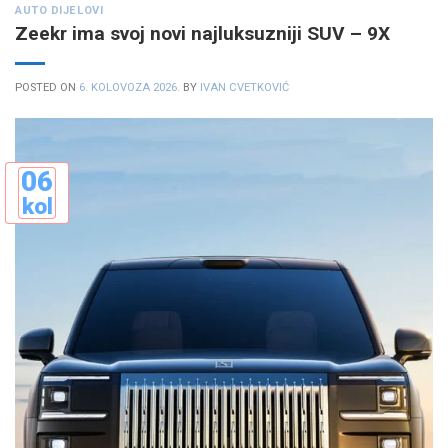
AUTO DIJELOVI
Zeekr ima svoj novi najluksuzniji SUV – 9X
POSTED ON
6. KOLOVOZA 2026.
BY
IVAN CVETKOVIĆ
06
kol