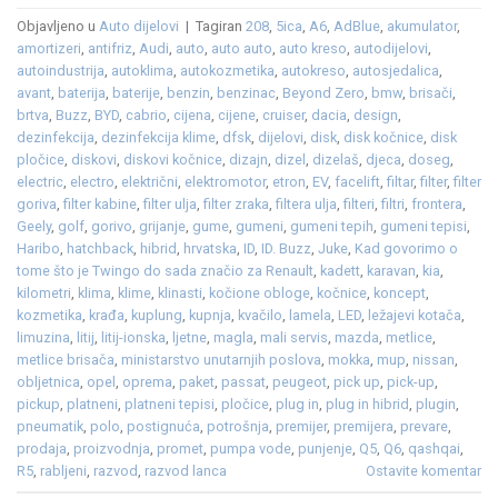
Objavljeno u
Auto dijelovi
|
Tagiran
208
,
5ica
,
A6
,
AdBlue
,
akumulator
,
amortizeri
,
antifriz
,
Audi
,
auto
,
auto auto
,
auto kreso
,
autodijelovi
,
autoindustrija
,
autoklima
,
autokozmetika
,
autokreso
,
autosjedalica
,
avant
,
baterija
,
baterije
,
benzin
,
benzinac
,
Beyond Zero
,
bmw
,
brisači
,
brtva
,
Buzz
,
BYD
,
cabrio
,
cijena
,
cijene
,
cruiser
,
dacia
,
design
,
dezinfekcija
,
dezinfekcija klime
,
dfsk
,
dijelovi
,
disk
,
disk kočnice
,
disk
pločice
,
diskovi
,
diskovi kočnice
,
dizajn
,
dizel
,
dizelaš
,
djeca
,
doseg
,
electric
,
electro
,
električni
,
elektromotor
,
etron
,
EV
,
facelift
,
filtar
,
filter
,
filter
goriva
,
filter kabine
,
filter ulja
,
filter zraka
,
filtera ulja
,
filteri
,
filtri
,
frontera
,
Geely
,
golf
,
gorivo
,
grijanje
,
gume
,
gumeni
,
gumeni tepih
,
gumeni tepisi
,
Haribo
,
hatchback
,
hibrid
,
hrvatska
,
ID
,
ID. Buzz
,
Juke
,
Kad govorimo o
tome što je Twingo do sada značio za Renault
,
kadett
,
karavan
,
kia
,
kilometri
,
klima
,
klime
,
klinasti
,
kočione obloge
,
kočnice
,
koncept
,
kozmetika
,
krađa
,
kuplung
,
kupnja
,
kvačilo
,
lamela
,
LED
,
ležajevi kotača
,
limuzina
,
litij
,
litij-ionska
,
ljetne
,
magla
,
mali servis
,
mazda
,
metlice
,
metlice brisača
,
ministarstvo unutarnjih poslova
,
mokka
,
mup
,
nissan
,
obljetnica
,
opel
,
oprema
,
paket
,
passat
,
peugeot
,
pick up
,
pick-up
,
pickup
,
platneni
,
platneni tepisi
,
pločice
,
plug in
,
plug in hibrid
,
plugin
,
pneumatik
,
polo
,
postignuća
,
potrošnja
,
premijer
,
premijera
,
prevare
,
prodaja
,
proizvodnja
,
promet
,
pumpa vode
,
punjenje
,
Q5
,
Q6
,
qashqai
,
R5
,
rabljeni
,
razvod
,
razvod lanca
Ostavite komentar