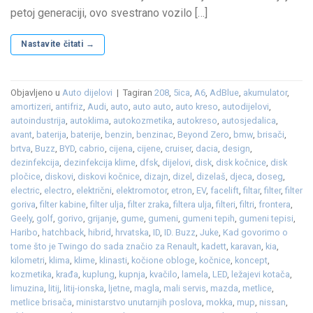
petoj generaciji, ovo svestrano vozilo […]
Nastavite čitati
→
Objavljeno u
Auto dijelovi
|
Tagiran
208
,
5ica
,
A6
,
AdBlue
,
akumulator
,
amortizeri
,
antifriz
,
Audi
,
auto
,
auto auto
,
auto kreso
,
autodijelovi
,
autoindustrija
,
autoklima
,
autokozmetika
,
autokreso
,
autosjedalica
,
avant
,
baterija
,
baterije
,
benzin
,
benzinac
,
Beyond Zero
,
bmw
,
brisači
,
brtva
,
Buzz
,
BYD
,
cabrio
,
cijena
,
cijene
,
cruiser
,
dacia
,
design
,
dezinfekcija
,
dezinfekcija klime
,
dfsk
,
dijelovi
,
disk
,
disk kočnice
,
disk
pločice
,
diskovi
,
diskovi kočnice
,
dizajn
,
dizel
,
dizelaš
,
djeca
,
doseg
,
electric
,
electro
,
električni
,
elektromotor
,
etron
,
EV
,
facelift
,
filtar
,
filter
,
filter
goriva
,
filter kabine
,
filter ulja
,
filter zraka
,
filtera ulja
,
filteri
,
filtri
,
frontera
,
Geely
,
golf
,
gorivo
,
grijanje
,
gume
,
gumeni
,
gumeni tepih
,
gumeni tepisi
,
Haribo
,
hatchback
,
hibrid
,
hrvatska
,
ID
,
ID. Buzz
,
Juke
,
Kad govorimo o
tome što je Twingo do sada značio za Renault
,
kadett
,
karavan
,
kia
,
kilometri
,
klima
,
klime
,
klinasti
,
kočione obloge
,
kočnice
,
koncept
,
kozmetika
,
krađa
,
kuplung
,
kupnja
,
kvačilo
,
lamela
,
LED
,
ležajevi kotača
,
limuzina
,
litij
,
litij-ionska
,
ljetne
,
magla
,
mali servis
,
mazda
,
metlice
,
metlice brisača
,
ministarstvo unutarnjih poslova
,
mokka
,
mup
,
nissan
,