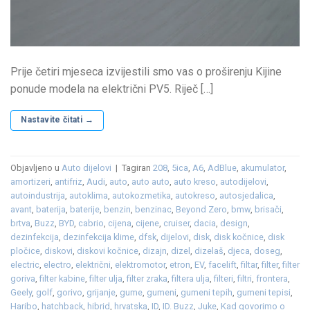
Prije četiri mjeseca izvijestili smo vas o proširenju Kijine
ponude modela na električni PV5. Riječ […]
Nastavite čitati
→
Objavljeno u
Auto dijelovi
|
Tagiran
208
,
5ica
,
A6
,
AdBlue
,
akumulator
,
amortizeri
,
antifriz
,
Audi
,
auto
,
auto auto
,
auto kreso
,
autodijelovi
,
autoindustrija
,
autoklima
,
autokozmetika
,
autokreso
,
autosjedalica
,
avant
,
baterija
,
baterije
,
benzin
,
benzinac
,
Beyond Zero
,
bmw
,
brisači
,
brtva
,
Buzz
,
BYD
,
cabrio
,
cijena
,
cijene
,
cruiser
,
dacia
,
design
,
dezinfekcija
,
dezinfekcija klime
,
dfsk
,
dijelovi
,
disk
,
disk kočnice
,
disk
pločice
,
diskovi
,
diskovi kočnice
,
dizajn
,
dizel
,
dizelaš
,
djeca
,
doseg
,
electric
,
electro
,
električni
,
elektromotor
,
etron
,
EV
,
facelift
,
filtar
,
filter
,
filter
goriva
,
filter kabine
,
filter ulja
,
filter zraka
,
filtera ulja
,
filteri
,
filtri
,
frontera
,
Geely
,
golf
,
gorivo
,
grijanje
,
gume
,
gumeni
,
gumeni tepih
,
gumeni tepisi
,
Haribo
,
hatchback
,
hibrid
,
hrvatska
,
ID
,
ID. Buzz
,
Juke
,
Kad govorimo o