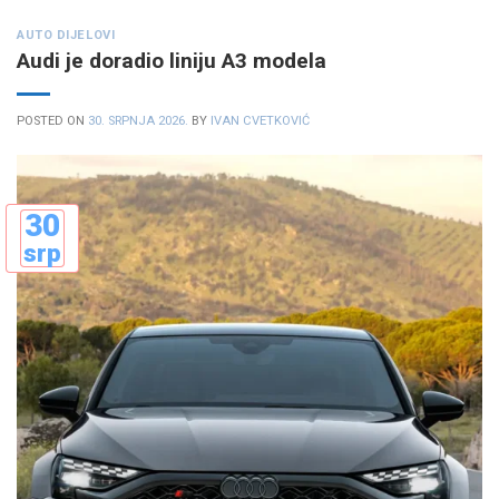
AUTO DIJELOVI
Audi je doradio liniju A3 modela
POSTED ON
30. SRPNJA 2026.
BY
IVAN CVETKOVIĆ
30
srp