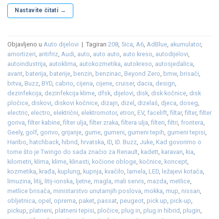
Nastavite čitati
→
Objavljeno u
Auto dijelovi
|
Tagiran
208
,
5ica
,
A6
,
AdBlue
,
akumulator
,
amortizeri
,
antifriz
,
Audi
,
auto
,
auto auto
,
auto kreso
,
autodijelovi
,
autoindustrija
,
autoklima
,
autokozmetika
,
autokreso
,
autosjedalica
,
avant
,
baterija
,
baterije
,
benzin
,
benzinac
,
Beyond Zero
,
bmw
,
brisači
,
brtva
,
Buzz
,
BYD
,
cabrio
,
cijena
,
cijene
,
cruiser
,
dacia
,
design
,
dezinfekcija
,
dezinfekcija klime
,
dfsk
,
dijelovi
,
disk
,
disk kočnice
,
disk
pločice
,
diskovi
,
diskovi kočnice
,
dizajn
,
dizel
,
dizelaš
,
djeca
,
doseg
,
electric
,
electro
,
električni
,
elektromotor
,
etron
,
EV
,
facelift
,
filtar
,
filter
,
filter
goriva
,
filter kabine
,
filter ulja
,
filter zraka
,
filtera ulja
,
filteri
,
filtri
,
frontera
,
Geely
,
golf
,
gorivo
,
grijanje
,
gume
,
gumeni
,
gumeni tepih
,
gumeni tepisi
,
Haribo
,
hatchback
,
hibrid
,
hrvatska
,
ID
,
ID. Buzz
,
Juke
,
Kad govorimo o
tome što je Twingo do sada značio za Renault
,
kadett
,
karavan
,
kia
,
kilometri
,
klima
,
klime
,
klinasti
,
kočione obloge
,
kočnice
,
koncept
,
kozmetika
,
krađa
,
kuplung
,
kupnja
,
kvačilo
,
lamela
,
LED
,
ležajevi kotača
,
limuzina
,
litij
,
litij-ionska
,
ljetne
,
magla
,
mali servis
,
mazda
,
metlice
,
metlice brisača
,
ministarstvo unutarnjih poslova
,
mokka
,
mup
,
nissan
,
obljetnica
,
opel
,
oprema
,
paket
,
passat
,
peugeot
,
pick up
,
pick-up
,
pickup
,
platneni
,
platneni tepisi
,
pločice
,
plug in
,
plug in hibrid
,
plugin
,