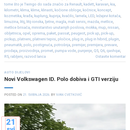
tome što je Twingo do sada značio za Renault
,
kadett
,
karavan
,
kia
,
kilometri
,
klima
,
klime
,
klinasti
,
kočione obloge
,
kočnice
,
koncept
,
kozmetika
,
krađa
,
kuplung
,
kupnja
,
kvačilo
,
lamela
,
LED
,
ležajevi kotača
,
limuzina
,
litij
,
litij-ionska
,
ljetne
,
magla
,
mali servis
,
mazda
,
metlice
,
metlice brisača
,
ministarstvo unutarnjih poslova
,
mokka
,
mup
,
nissan
,
obljetnica
,
opel
,
oprema
,
paket
,
passat
,
peugeot
,
pick up
,
pick-up
,
pickup
,
platneni
,
platneni tepisi
,
pločice
,
plug in
,
plug in hibrid
,
plugin
,
pneumatik
,
polo
,
postignuća
,
potrošnja
,
premijer
,
premijera
,
prevare
,
prodaja
,
proizvodnja
,
promet
,
pumpa vode
,
punjenje
,
Q5
,
Q6
,
qashqai
,
R5
,
rabljeni
,
razvod lanca
Ostavite komentar
AUTO DIJELOVI
Novi Volkswagen ID. Polo dobiva i GTI verziju
POSTED ON
21. SVIBNJA 2026.
BY
IVAN CVETKOVIĆ
21
svi