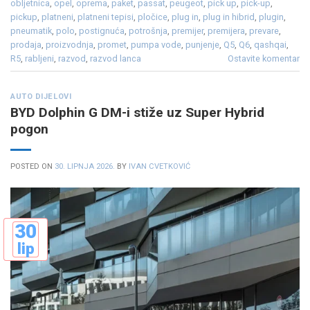
obljetnica
,
opel
,
oprema
,
paket
,
passat
,
peugeot
,
pick up
,
pick-up
,
pickup
,
platneni
,
platneni tepisi
,
pločice
,
plug in
,
plug in hibrid
,
plugin
,
pneumatik
,
polo
,
postignuća
,
potrošnja
,
premijer
,
premijera
,
prevare
,
prodaja
,
proizvodnja
,
promet
,
pumpa vode
,
punjenje
,
Q5
,
Q6
,
qashqai
,
R5
,
rabljeni
,
razvod
,
razvod lanca
Ostavite komentar
AUTO DIJELOVI
BYD Dolphin G DM-i stiže uz Super Hybrid
pogon
POSTED ON
30. LIPNJA 2026.
BY
IVAN CVETKOVIĆ
30
lip