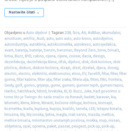
Nastavite čitati
→
Objavljeno u
Auto dijelovi
|
Tagiran
208
,
5ica
,
A6
,
AdBlue
,
akumulator
,
amortizeri
,
antifriz
,
Audi
,
auto
,
auto auto
,
auto kreso
,
autodijelovi
,
autoindustrija
,
autoklima
,
autokozmetika
,
autokreso
,
autosjedalica
,
avant
,
baterija
,
baterije
,
benzin
,
benzinac
,
Beyond Zero
,
bmw
,
brisači
,
brtva
,
Buzz
,
BYD
,
cabrio
,
cijena
,
cijene
,
cruiser
,
dacia
,
design
,
dezinfekcija
,
dezinfekcija klime
,
dfsk
,
dijelovi
,
disk
,
disk kočnice
,
disk
pločice
,
diskovi
,
diskovi kočnice
,
dizajn
,
dizel
,
dizelaš
,
djeca
,
doseg
,
electric
,
electro
,
električni
,
elektromotor
,
etron
,
EV
,
facelift
,
filtar
,
filter
,
filter
goriva
,
filter kabine
,
filter ulja
,
filter zraka
,
filtera ulja
,
filteri
,
filtri
,
frontera
,
Geely
,
golf
,
gorivo
,
grijanje
,
gume
,
gumeni
,
gumeni tepih
,
gumeni tepisi
,
Haribo
,
hatchback
,
hibrid
,
hrvatska
,
ID
,
ID. Buzz
,
Juke
,
Kad govorimo o
tome što je Twingo do sada značio za Renault
,
kadett
,
karavan
,
kia
,
kilometri
,
klima
,
klime
,
klinasti
,
kočione obloge
,
kočnice
,
koncept
,
kozmetika
,
krađa
,
kuplung
,
kupnja
,
kvačilo
,
lamela
,
LED
,
ležajevi kotača
,
limuzina
,
litij
,
litij-ionska
,
ljetne
,
magla
,
mali servis
,
mazda
,
metlice
,
metlice brisača
,
ministarstvo unutarnjih poslova
,
mokka
,
mup
,
nissan
,
obljetnica
,
opel
,
oprema
,
paket
,
passat
,
peugeot
,
pick up
,
pick-up
,