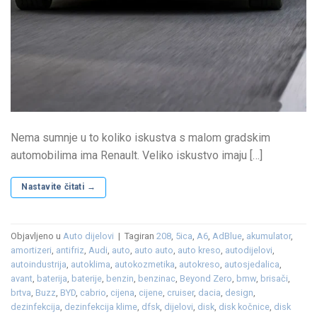
Nema sumnje u to koliko iskustva s malom gradskim
automobilima ima Renault. Veliko iskustvo imaju […]
Nastavite čitati
→
Objavljeno u
Auto dijelovi
|
Tagiran
208
,
5ica
,
A6
,
AdBlue
,
akumulator
,
amortizeri
,
antifriz
,
Audi
,
auto
,
auto auto
,
auto kreso
,
autodijelovi
,
autoindustrija
,
autoklima
,
autokozmetika
,
autokreso
,
autosjedalica
,
avant
,
baterija
,
baterije
,
benzin
,
benzinac
,
Beyond Zero
,
bmw
,
brisači
,
brtva
,
Buzz
,
BYD
,
cabrio
,
cijena
,
cijene
,
cruiser
,
dacia
,
design
,
dezinfekcija
,
dezinfekcija klime
,
dfsk
,
dijelovi
,
disk
,
disk kočnice
,
disk