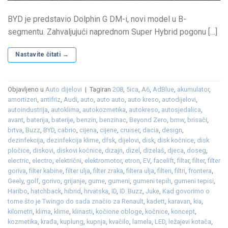
BYD je predstavio Dolphin G DM-i, novi model u B-
segmentu. Zahvaljujući naprednom Super Hybrid pogonu […]
Nastavite čitati
→
Objavljeno u
Auto dijelovi
|
Tagiran
208
,
5ica
,
A6
,
AdBlue
,
akumulator
,
amortizeri
,
antifriz
,
Audi
,
auto
,
auto auto
,
auto kreso
,
autodijelovi
,
autoindustrija
,
autoklima
,
autokozmetika
,
autokreso
,
autosjedalica
,
avant
,
baterija
,
baterije
,
benzin
,
benzinac
,
Beyond Zero
,
bmw
,
brisači
,
brtva
,
Buzz
,
BYD
,
cabrio
,
cijena
,
cijene
,
cruiser
,
dacia
,
design
,
dezinfekcija
,
dezinfekcija klime
,
dfsk
,
dijelovi
,
disk
,
disk kočnice
,
disk
pločice
,
diskovi
,
diskovi kočnice
,
dizajn
,
dizel
,
dizelaš
,
djeca
,
doseg
,
electric
,
electro
,
električni
,
elektromotor
,
etron
,
EV
,
facelift
,
filtar
,
filter
,
filter
goriva
,
filter kabine
,
filter ulja
,
filter zraka
,
filtera ulja
,
filteri
,
filtri
,
frontera
,
Geely
,
golf
,
gorivo
,
grijanje
,
gume
,
gumeni
,
gumeni tepih
,
gumeni tepisi
,
Haribo
,
hatchback
,
hibrid
,
hrvatska
,
ID
,
ID. Buzz
,
Juke
,
Kad govorimo o
tome što je Twingo do sada značio za Renault
,
kadett
,
karavan
,
kia
,
kilometri
,
klima
,
klime
,
klinasti
,
kočione obloge
,
kočnice
,
koncept
,
kozmetika
,
krađa
,
kuplung
,
kupnja
,
kvačilo
,
lamela
,
LED
,
ležajevi kotača
,