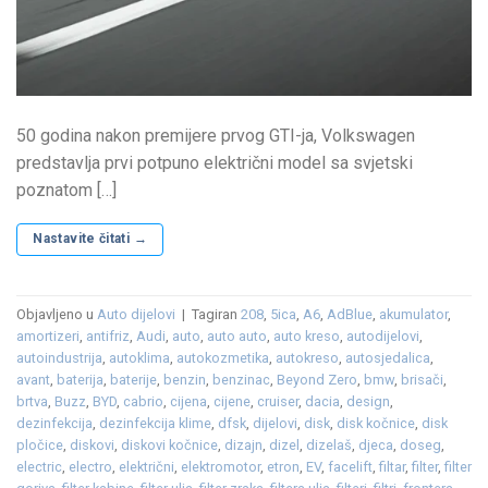
50 godina nakon premijere prvog GTI-ja, Volkswagen
predstavlja prvi potpuno električni model sa svjetski
poznatom […]
Nastavite čitati
→
Objavljeno u
Auto dijelovi
|
Tagiran
208
,
5ica
,
A6
,
AdBlue
,
akumulator
,
amortizeri
,
antifriz
,
Audi
,
auto
,
auto auto
,
auto kreso
,
autodijelovi
,
autoindustrija
,
autoklima
,
autokozmetika
,
autokreso
,
autosjedalica
,
avant
,
baterija
,
baterije
,
benzin
,
benzinac
,
Beyond Zero
,
bmw
,
brisači
,
brtva
,
Buzz
,
BYD
,
cabrio
,
cijena
,
cijene
,
cruiser
,
dacia
,
design
,
dezinfekcija
,
dezinfekcija klime
,
dfsk
,
dijelovi
,
disk
,
disk kočnice
,
disk
pločice
,
diskovi
,
diskovi kočnice
,
dizajn
,
dizel
,
dizelaš
,
djeca
,
doseg
,
electric
,
electro
,
električni
,
elektromotor
,
etron
,
EV
,
facelift
,
filtar
,
filter
,
filter