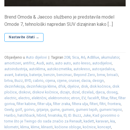
Brend Omoda & Jaecoo službeno je predstavila model
Omode 7, tehnološki napredan SUV dizajniran kako […]
Nastavite čitati
→
Objavljeno u
Auto dijelovi
|
Tagiran
208
,
5ica
,
A6
,
AdBlue
,
akumulator
,
amortizeri
,
antifriz
,
Audi
,
auto
,
auto auto
,
auto kreso
,
autodijelovi
,
autoindustrija
,
autoklima
,
autokozmetika
,
autokreso
,
autosjedalica
,
avant
,
baterija
,
baterije
,
benzin
,
benzinac
,
Beyond Zero
,
bmw
,
brisači
,
brtva
,
Buzz
,
BYD
,
cabrio
,
cijena
,
cijene
,
cruiser
,
dacia
,
design
,
dezinfekcija
,
dezinfekcija klime
,
dfsk
,
dijelovi
,
disk
,
disk kočnice
,
disk
pločice
,
diskovi
,
diskovi kočnice
,
dizajn
,
dizel
,
dizelaš
,
djeca
,
doseg
,
electric
,
electro
,
električni
,
elektromotor
,
etron
,
EV
,
facelift
,
filtar
,
filter
,
filter
goriva
,
filter kabine
,
filter ulja
,
filter zraka
,
filtera ulja
,
filteri
,
filtri
,
frontera
,
Geely
,
golf
,
gorivo
,
grijanje
,
gume
,
gumeni
,
gumeni tepih
,
gumeni tepisi
,
Haribo
,
hatchback
,
hibrid
,
hrvatska
,
ID
,
ID. Buzz
,
Juke
,
Kad govorimo o
tome što je Twingo do sada značio za Renault
,
kadett
,
karavan
,
kia
,
kilometri
,
klima
,
klime
,
klinasti
,
kočione obloge
,
kočnice
,
koncept
,