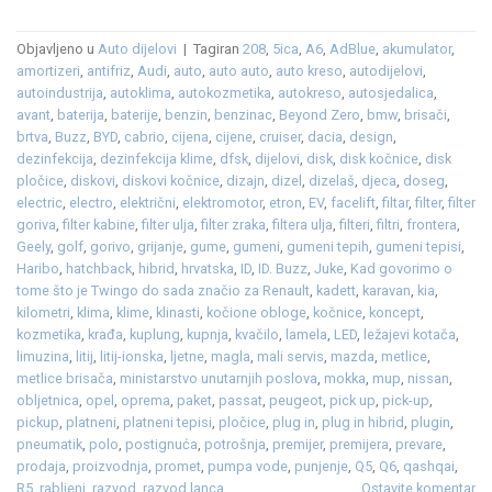
Objavljeno u
Auto dijelovi
|
Tagiran
208
,
5ica
,
A6
,
AdBlue
,
akumulator
,
amortizeri
,
antifriz
,
Audi
,
auto
,
auto auto
,
auto kreso
,
autodijelovi
,
autoindustrija
,
autoklima
,
autokozmetika
,
autokreso
,
autosjedalica
,
avant
,
baterija
,
baterije
,
benzin
,
benzinac
,
Beyond Zero
,
bmw
,
brisači
,
brtva
,
Buzz
,
BYD
,
cabrio
,
cijena
,
cijene
,
cruiser
,
dacia
,
design
,
dezinfekcija
,
dezinfekcija klime
,
dfsk
,
dijelovi
,
disk
,
disk kočnice
,
disk
pločice
,
diskovi
,
diskovi kočnice
,
dizajn
,
dizel
,
dizelaš
,
djeca
,
doseg
,
electric
,
electro
,
električni
,
elektromotor
,
etron
,
EV
,
facelift
,
filtar
,
filter
,
filter
goriva
,
filter kabine
,
filter ulja
,
filter zraka
,
filtera ulja
,
filteri
,
filtri
,
frontera
,
Geely
,
golf
,
gorivo
,
grijanje
,
gume
,
gumeni
,
gumeni tepih
,
gumeni tepisi
,
Haribo
,
hatchback
,
hibrid
,
hrvatska
,
ID
,
ID. Buzz
,
Juke
,
Kad govorimo o
tome što je Twingo do sada značio za Renault
,
kadett
,
karavan
,
kia
,
kilometri
,
klima
,
klime
,
klinasti
,
kočione obloge
,
kočnice
,
koncept
,
kozmetika
,
krađa
,
kuplung
,
kupnja
,
kvačilo
,
lamela
,
LED
,
ležajevi kotača
,
limuzina
,
litij
,
litij-ionska
,
ljetne
,
magla
,
mali servis
,
mazda
,
metlice
,
metlice brisača
,
ministarstvo unutarnjih poslova
,
mokka
,
mup
,
nissan
,
obljetnica
,
opel
,
oprema
,
paket
,
passat
,
peugeot
,
pick up
,
pick-up
,
pickup
,
platneni
,
platneni tepisi
,
pločice
,
plug in
,
plug in hibrid
,
plugin
,
pneumatik
,
polo
,
postignuća
,
potrošnja
,
premijer
,
premijera
,
prevare
,
prodaja
,
proizvodnja
,
promet
,
pumpa vode
,
punjenje
,
Q5
,
Q6
,
qashqai
,
R5
,
rabljeni
,
razvod
,
razvod lanca
Ostavite komentar