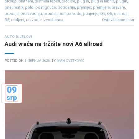
pickup
,
platneni
,
platneni tepisi
,
pločice
,
plug in
,
plug in hibrid
,
plugin
,
pneumatik
,
polo
,
postignuća
,
potrošnja
,
premijer
,
premijera
,
prevare
,
prodaja
,
proizvodnja
,
promet
,
pumpa vode
,
punjenje
,
Q5
,
Q6
,
qashqai
,
R5
,
rabljeni
,
razvod
,
razvod lanca
Ostavite komentar
AUTO DIJELOVI
Audi vraća na tržište novi A6 allroad
POSTED ON
9. SRPNJA 2026.
BY
IVAN CVETKOVIĆ
09
srp