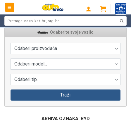
Skip
to
content
Pretraži:
Odaberite svoje vozilo
Odaberi proizvođača
Odaberi model...
Odaberi tip...
Traži
ARHIVA OZNAKA:
BYD