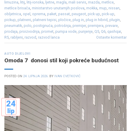
limuzina
,
litij
,
litij-ionska
,
ljetne
,
magla
,
mali servis
,
mazda
,
metlice
,
metlice brisača
,
ministarstvo unutarnjih poslova
,
mokka
,
mup
,
nissan
,
obljetnica
,
opel
,
oprema
,
paket
,
passat
,
peugeot
,
pick up
,
pick-up
,
pickup
,
platneni
,
platneni tepisi
,
pločice
,
plug in
,
plug in hibrid
,
plugin
,
pneumatik
,
polo
,
postignuća
,
potrošnja
,
premijer
,
premijera
,
prevare
,
prodaja
,
proizvodnja
,
promet
,
pumpa vode
,
punjenje
,
Q5
,
Q6
,
qashqai
,
R5
,
rabljeni
,
razvod
,
razvod lanca
Ostavite komentar
AUTO DIJELOVI
Omoda 7 donosi stil koji pokreće budućnost
POSTED ON
24. LIPNJA 2026.
BY
IVAN CVETKOVIĆ
24
lip