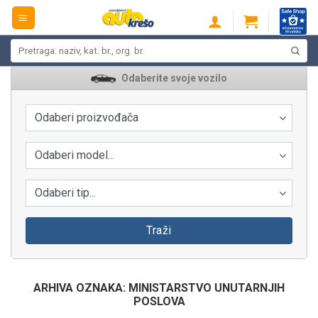
Skip
to
content
Pretraži:
Odaberite svoje vozilo
Odaberi proizvođača
Odaberi model...
Odaberi tip...
Traži
ARHIVA OZNAKA:
MINISTARSTVO UNUTARNJIH
POSLOVA