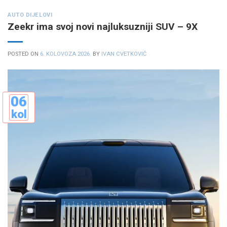
AUTO DIJELOVI
Zeekr ima svoj novi najluksuzniji SUV – 9X
POSTED ON
6. KOLOVOZA 2026.
BY
IVAN CVETKOVIĆ
06
kol