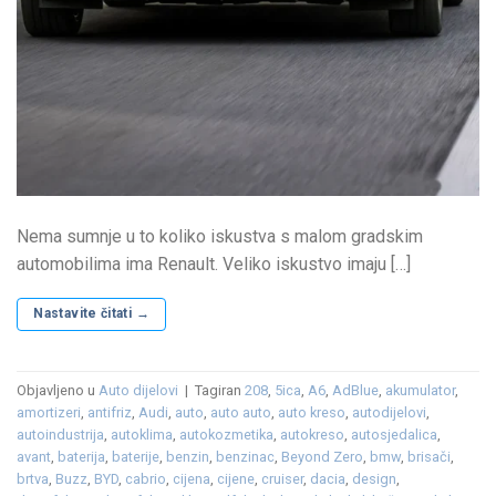
Nema sumnje u to koliko iskustva s malom gradskim
automobilima ima Renault. Veliko iskustvo imaju […]
Nastavite čitati
→
Objavljeno u
Auto dijelovi
|
Tagiran
208
,
5ica
,
A6
,
AdBlue
,
akumulator
,
amortizeri
,
antifriz
,
Audi
,
auto
,
auto auto
,
auto kreso
,
autodijelovi
,
autoindustrija
,
autoklima
,
autokozmetika
,
autokreso
,
autosjedalica
,
avant
,
baterija
,
baterije
,
benzin
,
benzinac
,
Beyond Zero
,
bmw
,
brisači
,
brtva
,
Buzz
,
BYD
,
cabrio
,
cijena
,
cijene
,
cruiser
,
dacia
,
design
,