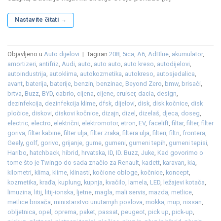
Nastavite čitati
→
Objavljeno u
Auto dijelovi
|
Tagiran
208
,
5ica
,
A6
,
AdBlue
,
akumulator
,
amortizeri
,
antifriz
,
Audi
,
auto
,
auto auto
,
auto kreso
,
autodijelovi
,
autoindustrija
,
autoklima
,
autokozmetika
,
autokreso
,
autosjedalica
,
avant
,
baterija
,
baterije
,
benzin
,
benzinac
,
Beyond Zero
,
bmw
,
brisači
,
brtva
,
Buzz
,
BYD
,
cabrio
,
cijena
,
cijene
,
cruiser
,
dacia
,
design
,
dezinfekcija
,
dezinfekcija klime
,
dfsk
,
dijelovi
,
disk
,
disk kočnice
,
disk
pločice
,
diskovi
,
diskovi kočnice
,
dizajn
,
dizel
,
dizelaš
,
djeca
,
doseg
,
electric
,
electro
,
električni
,
elektromotor
,
etron
,
EV
,
facelift
,
filtar
,
filter
,
filter
goriva
,
filter kabine
,
filter ulja
,
filter zraka
,
filtera ulja
,
filteri
,
filtri
,
frontera
,
Geely
,
golf
,
gorivo
,
grijanje
,
gume
,
gumeni
,
gumeni tepih
,
gumeni tepisi
,
Haribo
,
hatchback
,
hibrid
,
hrvatska
,
ID
,
ID. Buzz
,
Juke
,
Kad govorimo o
tome što je Twingo do sada značio za Renault
,
kadett
,
karavan
,
kia
,
kilometri
,
klima
,
klime
,
klinasti
,
kočione obloge
,
kočnice
,
koncept
,
kozmetika
,
krađa
,
kuplung
,
kupnja
,
kvačilo
,
lamela
,
LED
,
ležajevi kotača
,
limuzina
,
litij
,
litij-ionska
,
ljetne
,
magla
,
mali servis
,
mazda
,
metlice
,
metlice brisača
,
ministarstvo unutarnjih poslova
,
mokka
,
mup
,
nissan
,
obljetnica
,
opel
,
oprema
,
paket
,
passat
,
peugeot
,
pick up
,
pick-up
,