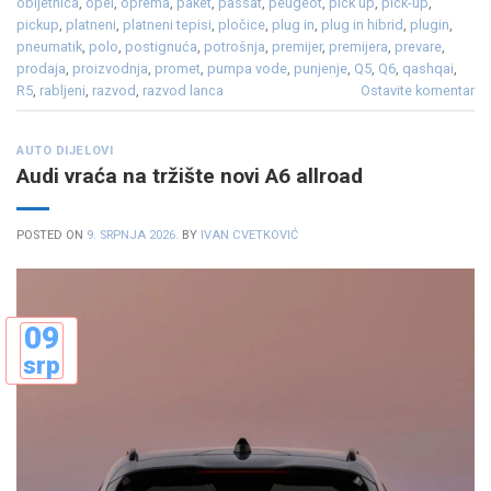
obljetnica
,
opel
,
oprema
,
paket
,
passat
,
peugeot
,
pick up
,
pick-up
,
pickup
,
platneni
,
platneni tepisi
,
pločice
,
plug in
,
plug in hibrid
,
plugin
,
pneumatik
,
polo
,
postignuća
,
potrošnja
,
premijer
,
premijera
,
prevare
,
prodaja
,
proizvodnja
,
promet
,
pumpa vode
,
punjenje
,
Q5
,
Q6
,
qashqai
,
R5
,
rabljeni
,
razvod
,
razvod lanca
Ostavite komentar
AUTO DIJELOVI
Audi vraća na tržište novi A6 allroad
POSTED ON
9. SRPNJA 2026.
BY
IVAN CVETKOVIĆ
09
srp