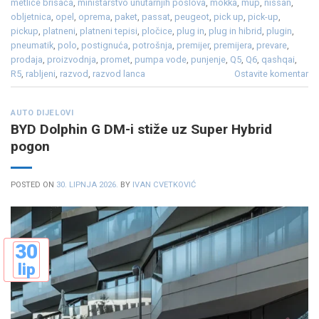
metlice brisača
,
ministarstvo unutarnjih poslova
,
mokka
,
mup
,
nissan
,
obljetnica
,
opel
,
oprema
,
paket
,
passat
,
peugeot
,
pick up
,
pick-up
,
pickup
,
platneni
,
platneni tepisi
,
pločice
,
plug in
,
plug in hibrid
,
plugin
,
pneumatik
,
polo
,
postignuća
,
potrošnja
,
premijer
,
premijera
,
prevare
,
prodaja
,
proizvodnja
,
promet
,
pumpa vode
,
punjenje
,
Q5
,
Q6
,
qashqai
,
R5
,
rabljeni
,
razvod
,
razvod lanca
Ostavite komentar
AUTO DIJELOVI
BYD Dolphin G DM-i stiže uz Super Hybrid
pogon
POSTED ON
30. LIPNJA 2026.
BY
IVAN CVETKOVIĆ
30
lip