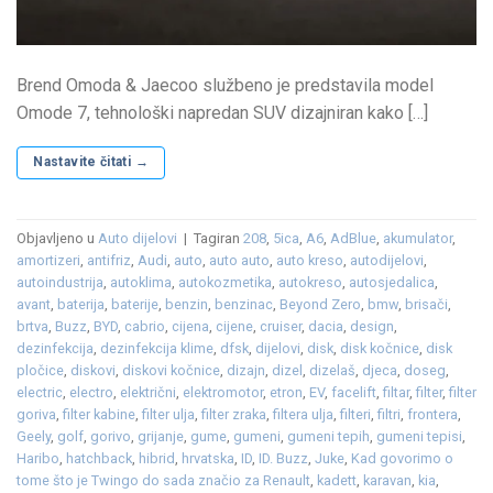
Brend Omoda & Jaecoo službeno je predstavila model
Omode 7, tehnološki napredan SUV dizajniran kako […]
Nastavite čitati
→
Objavljeno u
Auto dijelovi
|
Tagiran
208
,
5ica
,
A6
,
AdBlue
,
akumulator
,
amortizeri
,
antifriz
,
Audi
,
auto
,
auto auto
,
auto kreso
,
autodijelovi
,
autoindustrija
,
autoklima
,
autokozmetika
,
autokreso
,
autosjedalica
,
avant
,
baterija
,
baterije
,
benzin
,
benzinac
,
Beyond Zero
,
bmw
,
brisači
,
brtva
,
Buzz
,
BYD
,
cabrio
,
cijena
,
cijene
,
cruiser
,
dacia
,
design
,
dezinfekcija
,
dezinfekcija klime
,
dfsk
,
dijelovi
,
disk
,
disk kočnice
,
disk
pločice
,
diskovi
,
diskovi kočnice
,
dizajn
,
dizel
,
dizelaš
,
djeca
,
doseg
,
electric
,
electro
,
električni
,
elektromotor
,
etron
,
EV
,
facelift
,
filtar
,
filter
,
filter
goriva
,
filter kabine
,
filter ulja
,
filter zraka
,
filtera ulja
,
filteri
,
filtri
,
frontera
,
Geely
,
golf
,
gorivo
,
grijanje
,
gume
,
gumeni
,
gumeni tepih
,
gumeni tepisi
,
Haribo
,
hatchback
,
hibrid
,
hrvatska
,
ID
,
ID. Buzz
,
Juke
,
Kad govorimo o
tome što je Twingo do sada značio za Renault
,
kadett
,
karavan
,
kia
,