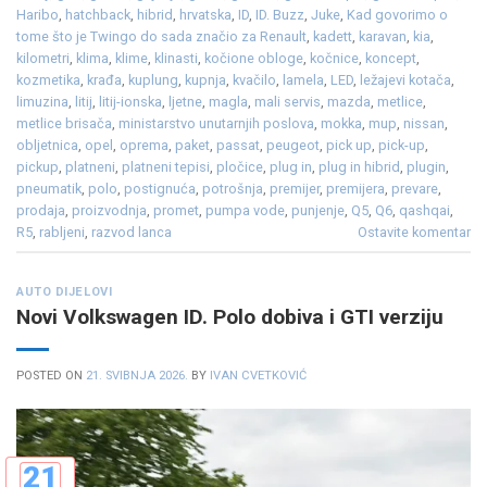
Haribo
,
hatchback
,
hibrid
,
hrvatska
,
ID
,
ID. Buzz
,
Juke
,
Kad govorimo o
tome što je Twingo do sada značio za Renault
,
kadett
,
karavan
,
kia
,
kilometri
,
klima
,
klime
,
klinasti
,
kočione obloge
,
kočnice
,
koncept
,
kozmetika
,
krađa
,
kuplung
,
kupnja
,
kvačilo
,
lamela
,
LED
,
ležajevi kotača
,
limuzina
,
litij
,
litij-ionska
,
ljetne
,
magla
,
mali servis
,
mazda
,
metlice
,
metlice brisača
,
ministarstvo unutarnjih poslova
,
mokka
,
mup
,
nissan
,
obljetnica
,
opel
,
oprema
,
paket
,
passat
,
peugeot
,
pick up
,
pick-up
,
pickup
,
platneni
,
platneni tepisi
,
pločice
,
plug in
,
plug in hibrid
,
plugin
,
pneumatik
,
polo
,
postignuća
,
potrošnja
,
premijer
,
premijera
,
prevare
,
prodaja
,
proizvodnja
,
promet
,
pumpa vode
,
punjenje
,
Q5
,
Q6
,
qashqai
,
R5
,
rabljeni
,
razvod lanca
Ostavite komentar
AUTO DIJELOVI
Novi Volkswagen ID. Polo dobiva i GTI verziju
POSTED ON
21. SVIBNJA 2026.
BY
IVAN CVETKOVIĆ
21