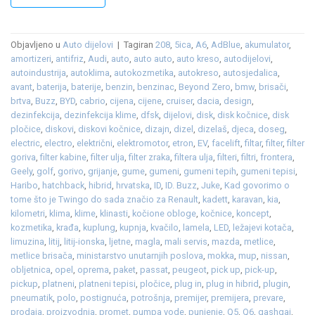
Objavljeno u
Auto dijelovi
|
Tagiran
208
,
5ica
,
A6
,
AdBlue
,
akumulator
,
amortizeri
,
antifriz
,
Audi
,
auto
,
auto auto
,
auto kreso
,
autodijelovi
,
autoindustrija
,
autoklima
,
autokozmetika
,
autokreso
,
autosjedalica
,
avant
,
baterija
,
baterije
,
benzin
,
benzinac
,
Beyond Zero
,
bmw
,
brisači
,
brtva
,
Buzz
,
BYD
,
cabrio
,
cijena
,
cijene
,
cruiser
,
dacia
,
design
,
dezinfekcija
,
dezinfekcija klime
,
dfsk
,
dijelovi
,
disk
,
disk kočnice
,
disk
pločice
,
diskovi
,
diskovi kočnice
,
dizajn
,
dizel
,
dizelaš
,
djeca
,
doseg
,
electric
,
electro
,
električni
,
elektromotor
,
etron
,
EV
,
facelift
,
filtar
,
filter
,
filter
goriva
,
filter kabine
,
filter ulja
,
filter zraka
,
filtera ulja
,
filteri
,
filtri
,
frontera
,
Geely
,
golf
,
gorivo
,
grijanje
,
gume
,
gumeni
,
gumeni tepih
,
gumeni tepisi
,
Haribo
,
hatchback
,
hibrid
,
hrvatska
,
ID
,
ID. Buzz
,
Juke
,
Kad govorimo o
tome što je Twingo do sada značio za Renault
,
kadett
,
karavan
,
kia
,
kilometri
,
klima
,
klime
,
klinasti
,
kočione obloge
,
kočnice
,
koncept
,
kozmetika
,
krađa
,
kuplung
,
kupnja
,
kvačilo
,
lamela
,
LED
,
ležajevi kotača
,
limuzina
,
litij
,
litij-ionska
,
ljetne
,
magla
,
mali servis
,
mazda
,
metlice
,
metlice brisača
,
ministarstvo unutarnjih poslova
,
mokka
,
mup
,
nissan
,
obljetnica
,
opel
,
oprema
,
paket
,
passat
,
peugeot
,
pick up
,
pick-up
,
pickup
,
platneni
,
platneni tepisi
,
pločice
,
plug in
,
plug in hibrid
,
plugin
,
pneumatik
,
polo
,
postignuća
,
potrošnja
,
premijer
,
premijera
,
prevare
,
prodaja
,
proizvodnja
,
promet
,
pumpa vode
,
punjenje
,
Q5
,
Q6
,
qashqai
,