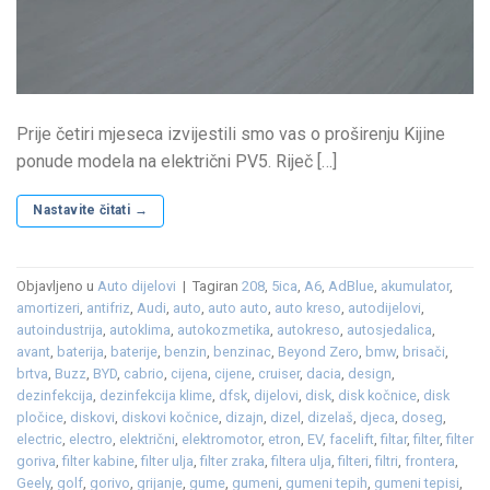
Prije četiri mjeseca izvijestili smo vas o proširenju Kijine
ponude modela na električni PV5. Riječ […]
Nastavite čitati
→
Objavljeno u
Auto dijelovi
|
Tagiran
208
,
5ica
,
A6
,
AdBlue
,
akumulator
,
amortizeri
,
antifriz
,
Audi
,
auto
,
auto auto
,
auto kreso
,
autodijelovi
,
autoindustrija
,
autoklima
,
autokozmetika
,
autokreso
,
autosjedalica
,
avant
,
baterija
,
baterije
,
benzin
,
benzinac
,
Beyond Zero
,
bmw
,
brisači
,
brtva
,
Buzz
,
BYD
,
cabrio
,
cijena
,
cijene
,
cruiser
,
dacia
,
design
,
dezinfekcija
,
dezinfekcija klime
,
dfsk
,
dijelovi
,
disk
,
disk kočnice
,
disk
pločice
,
diskovi
,
diskovi kočnice
,
dizajn
,
dizel
,
dizelaš
,
djeca
,
doseg
,
electric
,
electro
,
električni
,
elektromotor
,
etron
,
EV
,
facelift
,
filtar
,
filter
,
filter
goriva
,
filter kabine
,
filter ulja
,
filter zraka
,
filtera ulja
,
filteri
,
filtri
,
frontera
,
Geely
,
golf
,
gorivo
,
grijanje
,
gume
,
gumeni
,
gumeni tepih
,
gumeni tepisi
,