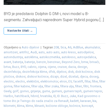
BYD je predstavio Dolphin G DM-i, novi model u B-
segmentu. Zahvaljujući naprednom Super Hybrid pogonu […]
Nastavite čitati
→
Objavljeno u
Auto dijelovi
|
Tagiran
208
,
5ica
,
A6
,
AdBlue
,
akumulator
,
amortizeri
,
antifriz
,
Audi
,
auto
,
auto auto
,
auto kreso
,
autodijelovi
,
autoindustrija
,
autoklima
,
autokozmetika
,
autokreso
,
autosjedalica
,
avant
,
baterija
,
baterije
,
benzin
,
benzinac
,
Beyond Zero
,
bmw
,
brisači
,
brtva
,
Buzz
,
BYD
,
cabrio
,
cijena
,
cijene
,
cruiser
,
dacia
,
design
,
dezinfekcija
,
dezinfekcija klime
,
dfsk
,
dijelovi
,
disk
,
disk kočnice
,
disk
pločice
,
diskovi
,
diskovi kočnice
,
dizajn
,
dizel
,
dizelaš
,
djeca
,
doseg
,
electric
,
electro
,
električni
,
elektromotor
,
etron
,
EV
,
facelift
,
filtar
,
filter
,
filter
goriva
,
filter kabine
,
filter ulja
,
filter zraka
,
filtera ulja
,
filteri
,
filtri
,
frontera
,
Geely
,
golf
,
gorivo
,
grijanje
,
gume
,
gumeni
,
gumeni tepih
,
gumeni tepisi
,
Haribo
,
hatchback
,
hibrid
,
hrvatska
,
ID
,
ID. Buzz
,
Juke
,
Kad govorimo o
tome što je Twingo do sada značio za Renault
,
kadett
,
karavan
,
kia
,
kilometri
,
klima
,
klime
,
klinasti
,
kočione obloge
,
kočnice
,
koncept
,