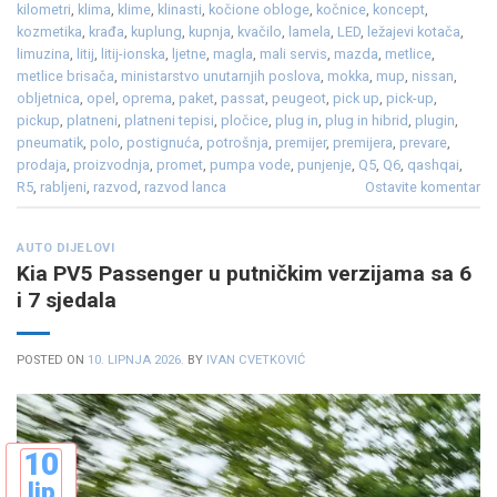
kilometri
,
klima
,
klime
,
klinasti
,
kočione obloge
,
kočnice
,
koncept
,
kozmetika
,
krađa
,
kuplung
,
kupnja
,
kvačilo
,
lamela
,
LED
,
ležajevi kotača
,
limuzina
,
litij
,
litij-ionska
,
ljetne
,
magla
,
mali servis
,
mazda
,
metlice
,
metlice brisača
,
ministarstvo unutarnjih poslova
,
mokka
,
mup
,
nissan
,
obljetnica
,
opel
,
oprema
,
paket
,
passat
,
peugeot
,
pick up
,
pick-up
,
pickup
,
platneni
,
platneni tepisi
,
pločice
,
plug in
,
plug in hibrid
,
plugin
,
pneumatik
,
polo
,
postignuća
,
potrošnja
,
premijer
,
premijera
,
prevare
,
prodaja
,
proizvodnja
,
promet
,
pumpa vode
,
punjenje
,
Q5
,
Q6
,
qashqai
,
R5
,
rabljeni
,
razvod
,
razvod lanca
Ostavite komentar
AUTO DIJELOVI
Kia PV5 Passenger u putničkim verzijama sa 6
i 7 sjedala
POSTED ON
10. LIPNJA 2026.
BY
IVAN CVETKOVIĆ
10
lip