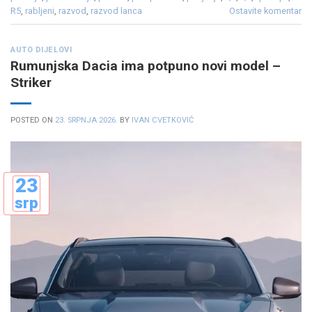
R5
,
rabljeni
,
razvod
,
razvod lanca
Ostavite komentar
AUTO DIJELOVI
Rumunjska Dacia ima potpuno novi model –
Striker
POSTED ON
23. SRPNJA 2026.
BY
IVAN CVETKOVIĆ
23
srp