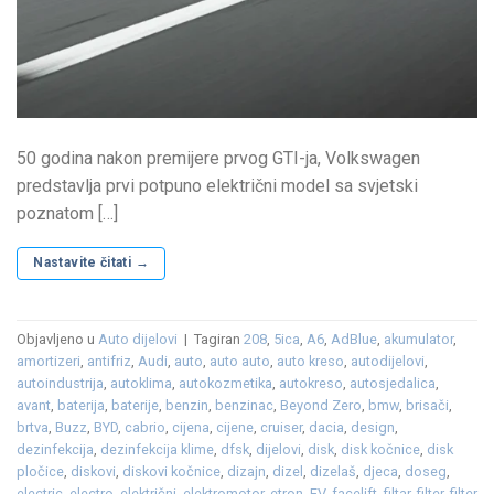
50 godina nakon premijere prvog GTI-ja, Volkswagen
predstavlja prvi potpuno električni model sa svjetski
poznatom […]
Nastavite čitati
→
Objavljeno u
Auto dijelovi
|
Tagiran
208
,
5ica
,
A6
,
AdBlue
,
akumulator
,
amortizeri
,
antifriz
,
Audi
,
auto
,
auto auto
,
auto kreso
,
autodijelovi
,
autoindustrija
,
autoklima
,
autokozmetika
,
autokreso
,
autosjedalica
,
avant
,
baterija
,
baterije
,
benzin
,
benzinac
,
Beyond Zero
,
bmw
,
brisači
,
brtva
,
Buzz
,
BYD
,
cabrio
,
cijena
,
cijene
,
cruiser
,
dacia
,
design
,
dezinfekcija
,
dezinfekcija klime
,
dfsk
,
dijelovi
,
disk
,
disk kočnice
,
disk
pločice
,
diskovi
,
diskovi kočnice
,
dizajn
,
dizel
,
dizelaš
,
djeca
,
doseg
,
electric
,
electro
,
električni
,
elektromotor
,
etron
,
EV
,
facelift
,
filtar
,
filter
,
filter