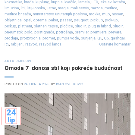
kozmetika
,
krađa
,
kuplung
,
kupnja
,
kvačilo
,
lamela
,
LED
,
ležajevi kotača
,
limuzina
,
litij
,
litij-ionska
,
ljetne
,
magla
,
mali servis
,
mazda
,
metlice
,
metlice brisača
,
ministarstvo unutarnjih poslova
,
mokka
,
mup
,
nissan
,
obljetnica
,
opel
,
oprema
,
paket
,
passat
,
peugeot
,
pick up
,
pick-up
,
pickup
,
platneni
,
platneni tepisi
,
pločice
,
plug in
,
plug in hibrid
,
plugin
,
pneumatik
,
polo
,
postignuća
,
potrošnja
,
premijer
,
premijera
,
prevare
,
prodaja
,
proizvodnja
,
promet
,
pumpa vode
,
punjenje
,
Q5
,
Q6
,
qashqai
,
R5
,
rabljeni
,
razvod
,
razvod lanca
Ostavite komentar
AUTO DIJELOVI
Omoda 7 donosi stil koji pokreće budućnost
POSTED ON
24. LIPNJA 2026.
BY
IVAN CVETKOVIĆ
24
lip