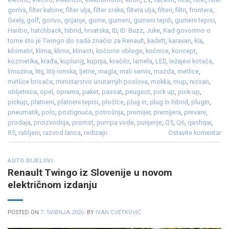
goriva
,
filter kabine
,
filter ulja
,
filter zraka
,
filtera ulja
,
filteri
,
filtri
,
frontera
,
Geely
,
golf
,
gorivo
,
grijanje
,
gume
,
gumeni
,
gumeni tepih
,
gumeni tepisi
,
Haribo
,
hatchback
,
hibrid
,
hrvatska
,
ID
,
ID. Buzz
,
Juke
,
Kad govorimo o
tome što je Twingo do sada značio za Renault
,
kadett
,
karavan
,
kia
,
kilometri
,
klima
,
klime
,
klinasti
,
kočione obloge
,
kočnice
,
koncept
,
kozmetika
,
krađa
,
kuplung
,
kupnja
,
kvačilo
,
lamela
,
LED
,
ležajevi kotača
,
limuzina
,
litij
,
litij-ionska
,
ljetne
,
magla
,
mali servis
,
mazda
,
metlice
,
metlice brisača
,
ministarstvo unutarnjih poslova
,
mokka
,
mup
,
nissan
,
obljetnica
,
opel
,
oprema
,
paket
,
passat
,
peugeot
,
pick up
,
pick-up
,
pickup
,
platneni
,
platneni tepisi
,
pločice
,
plug in
,
plug in hibrid
,
plugin
,
pneumatik
,
polo
,
postignuća
,
potrošnja
,
premijer
,
premijera
,
prevare
,
prodaja
,
proizvodnja
,
promet
,
pumpa vode
,
punjenje
,
Q5
,
Q6
,
qashqai
,
R5
,
rabljeni
,
razvod lanca
,
redizajn
Ostavite komentar
AUTO DIJELOVI
Renault Twingo iz Slovenije u novom
električnom izdanju
POSTED ON
7. SVIBNJA 2026.
BY
IVAN CVETKOVIĆ