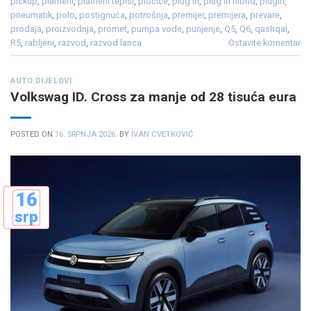
pickup
,
platneni
,
platneni tepisi
,
pločice
,
plug in
,
plug in hibrid
,
plugin
,
pneumatik
,
polo
,
postignuća
,
potrošnja
,
premijer
,
premijera
,
prevare
,
prodaja
,
proizvodnja
,
promet
,
pumpa vode
,
punjenje
,
Q5
,
Q6
,
qashqai
,
R5
,
rabljeni
,
razvod
,
razvod lanca
Ostavite komentar
AUTO DIJELOVI
Volkswag ID. Cross za manje od 28 tisuća eura
POSTED ON
16. SRPNJA 2026.
BY
IVAN CVETKOVIĆ
16
srp