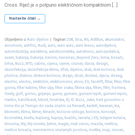
Cross. Riječ je o potpuno električnom kompaktnom […]
Nastavite čitati
→
Objavljeno u
Auto dijelovi
|
Tagiran
208
,
5ica
,
A6
,
AdBlue
,
akumulator
,
amortizeri
,
antifriz
,
Audi
,
auto
,
auto auto
,
auto kreso
,
autodijelovi
,
autoindustrija
,
autoklima
,
autokozmetika
,
autokreso
,
autosjedalica
,
avant
,
baterija
,
baterije
,
benzin
,
benzinac
,
Beyond Zero
,
bmw
,
brisači
,
brtva
,
Buzz
,
BYD
,
cabrio
,
cijena
,
cijene
,
cruiser
,
dacia
,
design
,
dezinfekcija
,
dezinfekcija klime
,
dfsk
,
dijelovi
,
disk
,
disk kočnice
,
disk
pločice
,
diskovi
,
diskovi kočnice
,
dizajn
,
dizel
,
dizelaš
,
djeca
,
doseg
,
electric
,
electro
,
električni
,
elektromotor
,
etron
,
EV
,
facelift
,
filtar
,
filter
,
filter
goriva
,
filter kabine
,
filter ulja
,
filter zraka
,
filtera ulja
,
filteri
,
filtri
,
frontera
,
Geely
,
golf
,
gorivo
,
grijanje
,
gume
,
gumeni
,
gumeni tepih
,
gumeni tepisi
,
Haribo
,
hatchback
,
hibrid
,
hrvatska
,
ID
,
ID. Buzz
,
Juke
,
Kad govorimo o
tome što je Twingo do sada značio za Renault
,
kadett
,
karavan
,
kia
,
kilometri
,
klima
,
klime
,
klinasti
,
kočione obloge
,
kočnice
,
koncept
,
kozmetika
,
krađa
,
kuplung
,
kupnja
,
kvačilo
,
lamela
,
LED
,
ležajevi kotača
,
limuzina
,
litij
,
litij-ionska
,
ljetne
,
magla
,
mali servis
,
mazda
,
metlice
,
metlice brisača
,
ministarstvo unutarnjih poslova
,
mokka
,
mup
,
nissan
,