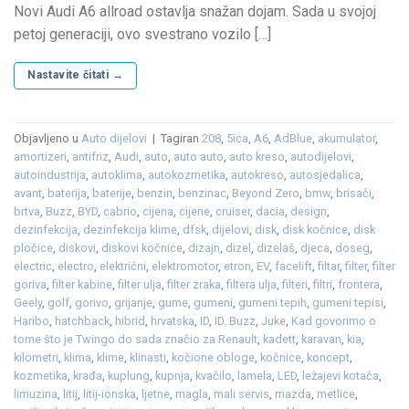
Novi Audi A6 allroad ostavlja snažan dojam. Sada u svojoj
petoj generaciji, ovo svestrano vozilo […]
Nastavite čitati
→
Objavljeno u
Auto dijelovi
|
Tagiran
208
,
5ica
,
A6
,
AdBlue
,
akumulator
,
amortizeri
,
antifriz
,
Audi
,
auto
,
auto auto
,
auto kreso
,
autodijelovi
,
autoindustrija
,
autoklima
,
autokozmetika
,
autokreso
,
autosjedalica
,
avant
,
baterija
,
baterije
,
benzin
,
benzinac
,
Beyond Zero
,
bmw
,
brisači
,
brtva
,
Buzz
,
BYD
,
cabrio
,
cijena
,
cijene
,
cruiser
,
dacia
,
design
,
dezinfekcija
,
dezinfekcija klime
,
dfsk
,
dijelovi
,
disk
,
disk kočnice
,
disk
pločice
,
diskovi
,
diskovi kočnice
,
dizajn
,
dizel
,
dizelaš
,
djeca
,
doseg
,
electric
,
electro
,
električni
,
elektromotor
,
etron
,
EV
,
facelift
,
filtar
,
filter
,
filter
goriva
,
filter kabine
,
filter ulja
,
filter zraka
,
filtera ulja
,
filteri
,
filtri
,
frontera
,
Geely
,
golf
,
gorivo
,
grijanje
,
gume
,
gumeni
,
gumeni tepih
,
gumeni tepisi
,
Haribo
,
hatchback
,
hibrid
,
hrvatska
,
ID
,
ID. Buzz
,
Juke
,
Kad govorimo o
tome što je Twingo do sada značio za Renault
,
kadett
,
karavan
,
kia
,
kilometri
,
klima
,
klime
,
klinasti
,
kočione obloge
,
kočnice
,
koncept
,
kozmetika
,
krađa
,
kuplung
,
kupnja
,
kvačilo
,
lamela
,
LED
,
ležajevi kotača
,
limuzina
,
litij
,
litij-ionska
,
ljetne
,
magla
,
mali servis
,
mazda
,
metlice
,