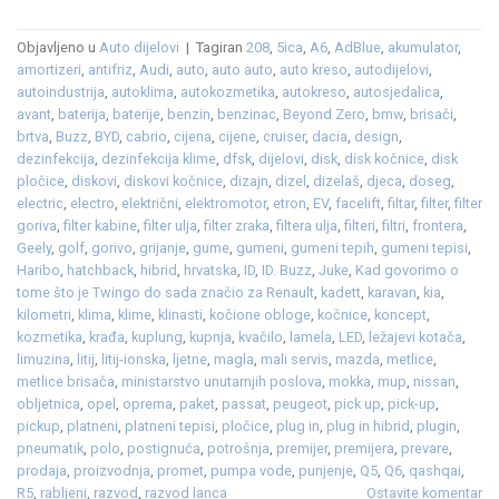
Objavljeno u
Auto dijelovi
|
Tagiran
208
,
5ica
,
A6
,
AdBlue
,
akumulator
,
amortizeri
,
antifriz
,
Audi
,
auto
,
auto auto
,
auto kreso
,
autodijelovi
,
autoindustrija
,
autoklima
,
autokozmetika
,
autokreso
,
autosjedalica
,
avant
,
baterija
,
baterije
,
benzin
,
benzinac
,
Beyond Zero
,
bmw
,
brisači
,
brtva
,
Buzz
,
BYD
,
cabrio
,
cijena
,
cijene
,
cruiser
,
dacia
,
design
,
dezinfekcija
,
dezinfekcija klime
,
dfsk
,
dijelovi
,
disk
,
disk kočnice
,
disk
pločice
,
diskovi
,
diskovi kočnice
,
dizajn
,
dizel
,
dizelaš
,
djeca
,
doseg
,
electric
,
electro
,
električni
,
elektromotor
,
etron
,
EV
,
facelift
,
filtar
,
filter
,
filter
goriva
,
filter kabine
,
filter ulja
,
filter zraka
,
filtera ulja
,
filteri
,
filtri
,
frontera
,
Geely
,
golf
,
gorivo
,
grijanje
,
gume
,
gumeni
,
gumeni tepih
,
gumeni tepisi
,
Haribo
,
hatchback
,
hibrid
,
hrvatska
,
ID
,
ID. Buzz
,
Juke
,
Kad govorimo o
tome što je Twingo do sada značio za Renault
,
kadett
,
karavan
,
kia
,
kilometri
,
klima
,
klime
,
klinasti
,
kočione obloge
,
kočnice
,
koncept
,
kozmetika
,
krađa
,
kuplung
,
kupnja
,
kvačilo
,
lamela
,
LED
,
ležajevi kotača
,
limuzina
,
litij
,
litij-ionska
,
ljetne
,
magla
,
mali servis
,
mazda
,
metlice
,
metlice brisača
,
ministarstvo unutarnjih poslova
,
mokka
,
mup
,
nissan
,
obljetnica
,
opel
,
oprema
,
paket
,
passat
,
peugeot
,
pick up
,
pick-up
,
pickup
,
platneni
,
platneni tepisi
,
pločice
,
plug in
,
plug in hibrid
,
plugin
,
pneumatik
,
polo
,
postignuća
,
potrošnja
,
premijer
,
premijera
,
prevare
,
prodaja
,
proizvodnja
,
promet
,
pumpa vode
,
punjenje
,
Q5
,
Q6
,
qashqai
,
R5
,
rabljeni
,
razvod
,
razvod lanca
Ostavite komentar