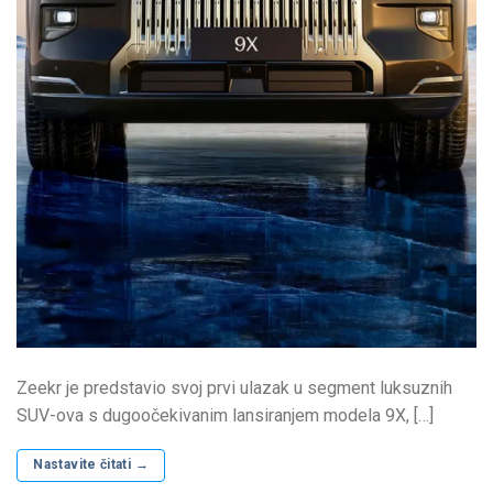
Zeekr je predstavio svoj prvi ulazak u segment luksuznih
SUV-ova s ​​dugoočekivanim lansiranjem modela 9X, […]
Nastavite čitati
→