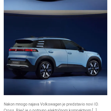
Nakon mnogo najava Volkswagen je predstavio novi ID.
Cross. Riječ je o potpuno električnom kompaktnom […]