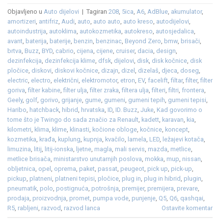
Objavljeno u
Auto dijelovi
|
Tagiran
208
,
5ica
,
A6
,
AdBlue
,
akumulator
,
amortizeri
,
antifriz
,
Audi
,
auto
,
auto auto
,
auto kreso
,
autodijelovi
,
autoindustrija
,
autoklima
,
autokozmetika
,
autokreso
,
autosjedalica
,
avant
,
baterija
,
baterije
,
benzin
,
benzinac
,
Beyond Zero
,
bmw
,
brisači
,
brtva
,
Buzz
,
BYD
,
cabrio
,
cijena
,
cijene
,
cruiser
,
dacia
,
design
,
dezinfekcija
,
dezinfekcija klime
,
dfsk
,
dijelovi
,
disk
,
disk kočnice
,
disk
pločice
,
diskovi
,
diskovi kočnice
,
dizajn
,
dizel
,
dizelaš
,
djeca
,
doseg
,
electric
,
electro
,
električni
,
elektromotor
,
etron
,
EV
,
facelift
,
filtar
,
filter
,
filter
goriva
,
filter kabine
,
filter ulja
,
filter zraka
,
filtera ulja
,
filteri
,
filtri
,
frontera
,
Geely
,
golf
,
gorivo
,
grijanje
,
gume
,
gumeni
,
gumeni tepih
,
gumeni tepisi
,
Haribo
,
hatchback
,
hibrid
,
hrvatska
,
ID
,
ID. Buzz
,
Juke
,
Kad govorimo o
tome što je Twingo do sada značio za Renault
,
kadett
,
karavan
,
kia
,
kilometri
,
klima
,
klime
,
klinasti
,
kočione obloge
,
kočnice
,
koncept
,
kozmetika
,
krađa
,
kuplung
,
kupnja
,
kvačilo
,
lamela
,
LED
,
ležajevi kotača
,
limuzina
,
litij
,
litij-ionska
,
ljetne
,
magla
,
mali servis
,
mazda
,
metlice
,
metlice brisača
,
ministarstvo unutarnjih poslova
,
mokka
,
mup
,
nissan
,
obljetnica
,
opel
,
oprema
,
paket
,
passat
,
peugeot
,
pick up
,
pick-up
,
pickup
,
platneni
,
platneni tepisi
,
pločice
,
plug in
,
plug in hibrid
,
plugin
,
pneumatik
,
polo
,
postignuća
,
potrošnja
,
premijer
,
premijera
,
prevare
,
prodaja
,
proizvodnja
,
promet
,
pumpa vode
,
punjenje
,
Q5
,
Q6
,
qashqai
,
R5
,
rabljeni
,
razvod
,
razvod lanca
Ostavite komentar