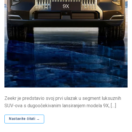
Zeekr je predstavio svoj prvi ulazak u segment luksuznih
SUV-ova s ​​dugoočekivanim lansiranjem modela 9X, […]
Nastavite čitati
→