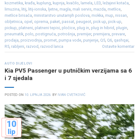
kozmetika
,
krađa
,
kuplung
,
kupnja
,
kvačilo
,
lamela
,
LED
,
ležajevi kotača
,
limuzina
,
litij
,
litij-ionska
,
ljetne
,
magla
,
mali servis
,
mazda
,
metlice
,
metlice brisača
,
ministarstvo unutarnjih poslova
,
mokka
,
mup
,
nissan
,
obljetnica
,
opel
,
oprema
,
paket
,
passat
,
peugeot
,
pick up
,
pick-up
,
pickup
,
platneni
,
platneni tepisi
,
pločice
,
plug in
,
plug in hibrid
,
plugin
,
pneumatik
,
polo
,
postignuća
,
potrošnja
,
premijer
,
premijera
,
prevare
,
prodaja
,
proizvodnja
,
promet
,
pumpa vode
,
punjenje
,
Q5
,
Q6
,
qashqai
,
R5
,
rabljeni
,
razvod
,
razvod lanca
Ostavite komentar
AUTO DIJELOVI
Kia PV5 Passenger u putničkim verzijama sa 6
i 7 sjedala
POSTED ON
10. LIPNJA 2026.
BY
IVAN CVETKOVIĆ
10
lip