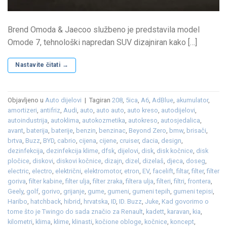
Brend Omoda & Jaecoo službeno je predstavila model
Omode 7, tehnološki napredan SUV dizajniran kako […]
Nastavite čitati
→
Objavljeno u
Auto dijelovi
|
Tagiran
208
,
5ica
,
A6
,
AdBlue
,
akumulator
,
amortizeri
,
antifriz
,
Audi
,
auto
,
auto auto
,
auto kreso
,
autodijelovi
,
autoindustrija
,
autoklima
,
autokozmetika
,
autokreso
,
autosjedalica
,
avant
,
baterija
,
baterije
,
benzin
,
benzinac
,
Beyond Zero
,
bmw
,
brisači
,
brtva
,
Buzz
,
BYD
,
cabrio
,
cijena
,
cijene
,
cruiser
,
dacia
,
design
,
dezinfekcija
,
dezinfekcija klime
,
dfsk
,
dijelovi
,
disk
,
disk kočnice
,
disk
pločice
,
diskovi
,
diskovi kočnice
,
dizajn
,
dizel
,
dizelaš
,
djeca
,
doseg
,
electric
,
electro
,
električni
,
elektromotor
,
etron
,
EV
,
facelift
,
filtar
,
filter
,
filter
goriva
,
filter kabine
,
filter ulja
,
filter zraka
,
filtera ulja
,
filteri
,
filtri
,
frontera
,
Geely
,
golf
,
gorivo
,
grijanje
,
gume
,
gumeni
,
gumeni tepih
,
gumeni tepisi
,
Haribo
,
hatchback
,
hibrid
,
hrvatska
,
ID
,
ID. Buzz
,
Juke
,
Kad govorimo o
tome što je Twingo do sada značio za Renault
,
kadett
,
karavan
,
kia
,
kilometri
,
klima
,
klime
,
klinasti
,
kočione obloge
,
kočnice
,
koncept
,