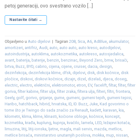
petoj generaciji, ovo svestrano vozilo […]
Nastavite čitati
→
Objavljeno u
Auto dijelovi
|
Tagiran
208
,
5ica
,
A6
,
AdBlue
,
akumulator
,
amortizeri
,
antifriz
,
Audi
,
auto
,
auto auto
,
auto kreso
,
autodijelovi
,
autoindustrija
,
autoklima
,
autokozmetika
,
autokreso
,
autosjedalica
,
avant
,
baterija
,
baterije
,
benzin
,
benzinac
,
Beyond Zero
,
bmw
,
brisači
,
brtva
,
Buzz
,
BYD
,
cabrio
,
cijena
,
cijene
,
cruiser
,
dacia
,
design
,
dezinfekcija
,
dezinfekcija klime
,
dfsk
,
dijelovi
,
disk
,
disk kočnice
,
disk
pločice
,
diskovi
,
diskovi kočnice
,
dizajn
,
dizel
,
dizelaš
,
djeca
,
doseg
,
electric
,
electro
,
električni
,
elektromotor
,
etron
,
EV
,
facelift
,
filtar
,
filter
,
filter
goriva
,
filter kabine
,
filter ulja
,
filter zraka
,
filtera ulja
,
filteri
,
filtri
,
frontera
,
Geely
,
golf
,
gorivo
,
grijanje
,
gume
,
gumeni
,
gumeni tepih
,
gumeni tepisi
,
Haribo
,
hatchback
,
hibrid
,
hrvatska
,
ID
,
ID. Buzz
,
Juke
,
Kad govorimo o
tome što je Twingo do sada značio za Renault
,
kadett
,
karavan
,
kia
,
kilometri
,
klima
,
klime
,
klinasti
,
kočione obloge
,
kočnice
,
koncept
,
kozmetika
,
krađa
,
kuplung
,
kupnja
,
kvačilo
,
lamela
,
LED
,
ležajevi kotača
,
limuzina
,
litij
,
litij-ionska
,
ljetne
,
magla
,
mali servis
,
mazda
,
metlice
,
metlice brisača
,
ministarstvo unutarnjih poslova
,
mokka
,
mup
,
nissan
,