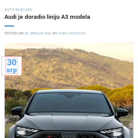
AUTO DIJELOVI
Audi je doradio liniju A3 modela
POSTED ON
30. SRPNJA 2026.
BY
IVAN CVETKOVIĆ
30
srp