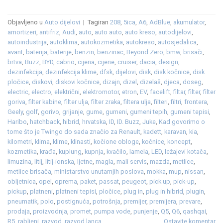
Objavljeno u
Auto dijelovi
|
Tagiran
208
,
5ica
,
A6
,
AdBlue
,
akumulator
,
amortizeri
,
antifriz
,
Audi
,
auto
,
auto auto
,
auto kreso
,
autodijelovi
,
autoindustrija
,
autoklima
,
autokozmetika
,
autokreso
,
autosjedalica
,
avant
,
baterija
,
baterije
,
benzin
,
benzinac
,
Beyond Zero
,
bmw
,
brisači
,
brtva
,
Buzz
,
BYD
,
cabrio
,
cijena
,
cijene
,
cruiser
,
dacia
,
design
,
dezinfekcija
,
dezinfekcija klime
,
dfsk
,
dijelovi
,
disk
,
disk kočnice
,
disk
pločice
,
diskovi
,
diskovi kočnice
,
dizajn
,
dizel
,
dizelaš
,
djeca
,
doseg
,
electric
,
electro
,
električni
,
elektromotor
,
etron
,
EV
,
facelift
,
filtar
,
filter
,
filter
goriva
,
filter kabine
,
filter ulja
,
filter zraka
,
filtera ulja
,
filteri
,
filtri
,
frontera
,
Geely
,
golf
,
gorivo
,
grijanje
,
gume
,
gumeni
,
gumeni tepih
,
gumeni tepisi
,
Haribo
,
hatchback
,
hibrid
,
hrvatska
,
ID
,
ID. Buzz
,
Juke
,
Kad govorimo o
tome što je Twingo do sada značio za Renault
,
kadett
,
karavan
,
kia
,
kilometri
,
klima
,
klime
,
klinasti
,
kočione obloge
,
kočnice
,
koncept
,
kozmetika
,
krađa
,
kuplung
,
kupnja
,
kvačilo
,
lamela
,
LED
,
ležajevi kotača
,
limuzina
,
litij
,
litij-ionska
,
ljetne
,
magla
,
mali servis
,
mazda
,
metlice
,
metlice brisača
,
ministarstvo unutarnjih poslova
,
mokka
,
mup
,
nissan
,
obljetnica
,
opel
,
oprema
,
paket
,
passat
,
peugeot
,
pick up
,
pick-up
,
pickup
,
platneni
,
platneni tepisi
,
pločice
,
plug in
,
plug in hibrid
,
plugin
,
pneumatik
,
polo
,
postignuća
,
potrošnja
,
premijer
,
premijera
,
prevare
,
prodaja
,
proizvodnja
,
promet
,
pumpa vode
,
punjenje
,
Q5
,
Q6
,
qashqai
,
R5
,
rabljeni
,
razvod
,
razvod lanca
Ostavite komentar