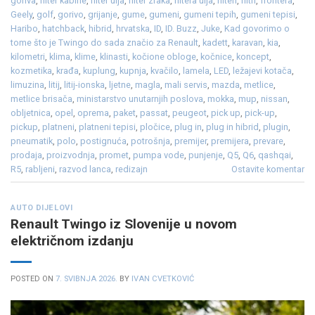
goriva
,
filter kabine
,
filter ulja
,
filter zraka
,
filtera ulja
,
filteri
,
filtri
,
frontera
,
Geely
,
golf
,
gorivo
,
grijanje
,
gume
,
gumeni
,
gumeni tepih
,
gumeni tepisi
,
Haribo
,
hatchback
,
hibrid
,
hrvatska
,
ID
,
ID. Buzz
,
Juke
,
Kad govorimo o
tome što je Twingo do sada značio za Renault
,
kadett
,
karavan
,
kia
,
kilometri
,
klima
,
klime
,
klinasti
,
kočione obloge
,
kočnice
,
koncept
,
kozmetika
,
krađa
,
kuplung
,
kupnja
,
kvačilo
,
lamela
,
LED
,
ležajevi kotača
,
limuzina
,
litij
,
litij-ionska
,
ljetne
,
magla
,
mali servis
,
mazda
,
metlice
,
metlice brisača
,
ministarstvo unutarnjih poslova
,
mokka
,
mup
,
nissan
,
obljetnica
,
opel
,
oprema
,
paket
,
passat
,
peugeot
,
pick up
,
pick-up
,
pickup
,
platneni
,
platneni tepisi
,
pločice
,
plug in
,
plug in hibrid
,
plugin
,
pneumatik
,
polo
,
postignuća
,
potrošnja
,
premijer
,
premijera
,
prevare
,
prodaja
,
proizvodnja
,
promet
,
pumpa vode
,
punjenje
,
Q5
,
Q6
,
qashqai
,
R5
,
rabljeni
,
razvod lanca
,
redizajn
Ostavite komentar
AUTO DIJELOVI
Renault Twingo iz Slovenije u novom
električnom izdanju
POSTED ON
7. SVIBNJA 2026.
BY
IVAN CVETKOVIĆ