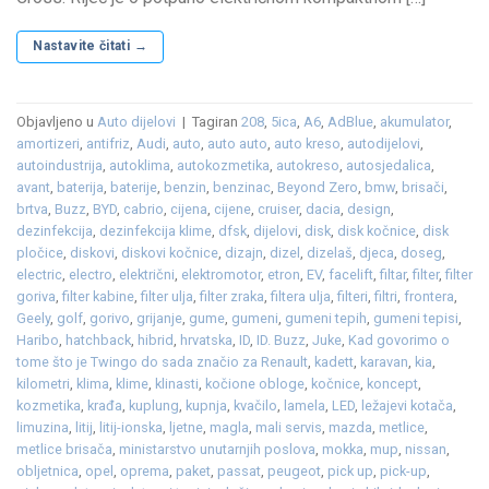
Nastavite čitati
→
Objavljeno u
Auto dijelovi
|
Tagiran
208
,
5ica
,
A6
,
AdBlue
,
akumulator
,
amortizeri
,
antifriz
,
Audi
,
auto
,
auto auto
,
auto kreso
,
autodijelovi
,
autoindustrija
,
autoklima
,
autokozmetika
,
autokreso
,
autosjedalica
,
avant
,
baterija
,
baterije
,
benzin
,
benzinac
,
Beyond Zero
,
bmw
,
brisači
,
brtva
,
Buzz
,
BYD
,
cabrio
,
cijena
,
cijene
,
cruiser
,
dacia
,
design
,
dezinfekcija
,
dezinfekcija klime
,
dfsk
,
dijelovi
,
disk
,
disk kočnice
,
disk
pločice
,
diskovi
,
diskovi kočnice
,
dizajn
,
dizel
,
dizelaš
,
djeca
,
doseg
,
electric
,
electro
,
električni
,
elektromotor
,
etron
,
EV
,
facelift
,
filtar
,
filter
,
filter
goriva
,
filter kabine
,
filter ulja
,
filter zraka
,
filtera ulja
,
filteri
,
filtri
,
frontera
,
Geely
,
golf
,
gorivo
,
grijanje
,
gume
,
gumeni
,
gumeni tepih
,
gumeni tepisi
,
Haribo
,
hatchback
,
hibrid
,
hrvatska
,
ID
,
ID. Buzz
,
Juke
,
Kad govorimo o
tome što je Twingo do sada značio za Renault
,
kadett
,
karavan
,
kia
,
kilometri
,
klima
,
klime
,
klinasti
,
kočione obloge
,
kočnice
,
koncept
,
kozmetika
,
krađa
,
kuplung
,
kupnja
,
kvačilo
,
lamela
,
LED
,
ležajevi kotača
,
limuzina
,
litij
,
litij-ionska
,
ljetne
,
magla
,
mali servis
,
mazda
,
metlice
,
metlice brisača
,
ministarstvo unutarnjih poslova
,
mokka
,
mup
,
nissan
,
obljetnica
,
opel
,
oprema
,
paket
,
passat
,
peugeot
,
pick up
,
pick-up
,