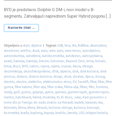
BYD je predstavio Dolphin G DM-i, novi model u B-
segmentu. Zahvaljujući naprednom Super Hybrid pogonu […]
Nastavite čitati
→
Objavljeno u
Auto dijelovi
|
Tagiran
208
,
5ica
,
A6
,
AdBlue
,
akumulator
,
amortizeri
,
antifriz
,
Audi
,
auto
,
auto auto
,
auto kreso
,
autodijelovi
,
autoindustrija
,
autoklima
,
autokozmetika
,
autokreso
,
autosjedalica
,
avant
,
baterija
,
baterije
,
benzin
,
benzinac
,
Beyond Zero
,
bmw
,
brisači
,
brtva
,
Buzz
,
BYD
,
cabrio
,
cijena
,
cijene
,
cruiser
,
dacia
,
design
,
dezinfekcija
,
dezinfekcija klime
,
dfsk
,
dijelovi
,
disk
,
disk kočnice
,
disk
pločice
,
diskovi
,
diskovi kočnice
,
dizajn
,
dizel
,
dizelaš
,
djeca
,
doseg
,
electric
,
electro
,
električni
,
elektromotor
,
etron
,
EV
,
facelift
,
filtar
,
filter
,
filter
goriva
,
filter kabine
,
filter ulja
,
filter zraka
,
filtera ulja
,
filteri
,
filtri
,
frontera
,
Geely
,
golf
,
gorivo
,
grijanje
,
gume
,
gumeni
,
gumeni tepih
,
gumeni tepisi
,
Haribo
,
hatchback
,
hibrid
,
hrvatska
,
ID
,
ID. Buzz
,
Juke
,
Kad govorimo o
tome što je Twingo do sada značio za Renault
,
kadett
,
karavan
,
kia
,
kilometri
,
klima
,
klime
,
klinasti
,
kočione obloge
,
kočnice
,
koncept
,
kozmetika
,
krađa
,
kuplung
,
kupnja
,
kvačilo
,
lamela
,
LED
,
ležajevi kotača
,