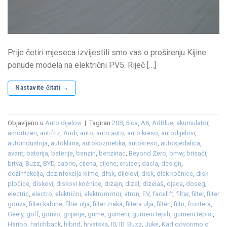
Prije četiri mjeseca izvijestili smo vas o proširenju Kijine
ponude modela na električni PV5. Riječ […]
Nastavite čitati
→
Objavljeno u
Auto dijelovi
|
Tagiran
208
,
5ica
,
A6
,
AdBlue
,
akumulator
,
amortizeri
,
antifriz
,
Audi
,
auto
,
auto auto
,
auto kreso
,
autodijelovi
,
autoindustrija
,
autoklima
,
autokozmetika
,
autokreso
,
autosjedalica
,
avant
,
baterija
,
baterije
,
benzin
,
benzinac
,
Beyond Zero
,
bmw
,
brisači
,
brtva
,
Buzz
,
BYD
,
cabrio
,
cijena
,
cijene
,
cruiser
,
dacia
,
design
,
dezinfekcija
,
dezinfekcija klime
,
dfsk
,
dijelovi
,
disk
,
disk kočnice
,
disk
pločice
,
diskovi
,
diskovi kočnice
,
dizajn
,
dizel
,
dizelaš
,
djeca
,
doseg
,
electric
,
electro
,
električni
,
elektromotor
,
etron
,
EV
,
facelift
,
filtar
,
filter
,
filter
goriva
,
filter kabine
,
filter ulja
,
filter zraka
,
filtera ulja
,
filteri
,
filtri
,
frontera
,
Geely
,
golf
,
gorivo
,
grijanje
,
gume
,
gumeni
,
gumeni tepih
,
gumeni tepisi
,
Haribo
,
hatchback
,
hibrid
,
hrvatska
,
ID
,
ID. Buzz
,
Juke
,
Kad govorimo o