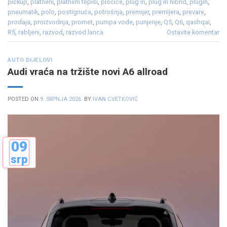
pickup
,
platneni
,
platneni tepisi
,
pločice
,
plug in
,
plug in hibrid
,
plugin
,
pneumatik
,
polo
,
postignuća
,
potrošnja
,
premijer
,
premijera
,
prevare
,
prodaja
,
proizvodnja
,
promet
,
pumpa vode
,
punjenje
,
Q5
,
Q6
,
qashqai
,
R5
,
rabljeni
,
razvod
,
razvod lanca
Ostavite komentar
AUTO DIJELOVI
Audi vraća na tržište novi A6 allroad
POSTED ON
9. SRPNJA 2026.
BY
IVAN CVETKOVIĆ
09
srp