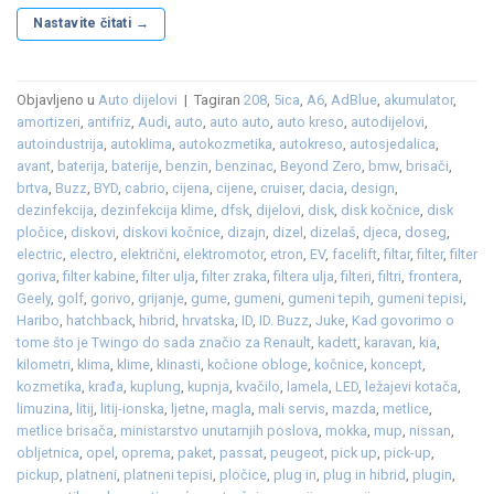
Nastavite čitati
→
Objavljeno u
Auto dijelovi
|
Tagiran
208
,
5ica
,
A6
,
AdBlue
,
akumulator
,
amortizeri
,
antifriz
,
Audi
,
auto
,
auto auto
,
auto kreso
,
autodijelovi
,
autoindustrija
,
autoklima
,
autokozmetika
,
autokreso
,
autosjedalica
,
avant
,
baterija
,
baterije
,
benzin
,
benzinac
,
Beyond Zero
,
bmw
,
brisači
,
brtva
,
Buzz
,
BYD
,
cabrio
,
cijena
,
cijene
,
cruiser
,
dacia
,
design
,
dezinfekcija
,
dezinfekcija klime
,
dfsk
,
dijelovi
,
disk
,
disk kočnice
,
disk
pločice
,
diskovi
,
diskovi kočnice
,
dizajn
,
dizel
,
dizelaš
,
djeca
,
doseg
,
electric
,
electro
,
električni
,
elektromotor
,
etron
,
EV
,
facelift
,
filtar
,
filter
,
filter
goriva
,
filter kabine
,
filter ulja
,
filter zraka
,
filtera ulja
,
filteri
,
filtri
,
frontera
,
Geely
,
golf
,
gorivo
,
grijanje
,
gume
,
gumeni
,
gumeni tepih
,
gumeni tepisi
,
Haribo
,
hatchback
,
hibrid
,
hrvatska
,
ID
,
ID. Buzz
,
Juke
,
Kad govorimo o
tome što je Twingo do sada značio za Renault
,
kadett
,
karavan
,
kia
,
kilometri
,
klima
,
klime
,
klinasti
,
kočione obloge
,
kočnice
,
koncept
,
kozmetika
,
krađa
,
kuplung
,
kupnja
,
kvačilo
,
lamela
,
LED
,
ležajevi kotača
,
limuzina
,
litij
,
litij-ionska
,
ljetne
,
magla
,
mali servis
,
mazda
,
metlice
,
metlice brisača
,
ministarstvo unutarnjih poslova
,
mokka
,
mup
,
nissan
,
obljetnica
,
opel
,
oprema
,
paket
,
passat
,
peugeot
,
pick up
,
pick-up
,
pickup
,
platneni
,
platneni tepisi
,
pločice
,
plug in
,
plug in hibrid
,
plugin
,