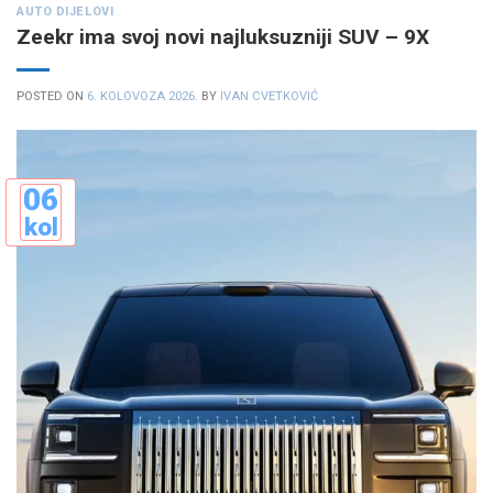
AUTO DIJELOVI
Zeekr ima svoj novi najluksuzniji SUV – 9X
POSTED ON
6. KOLOVOZA 2026.
BY
IVAN CVETKOVIĆ
06
kol