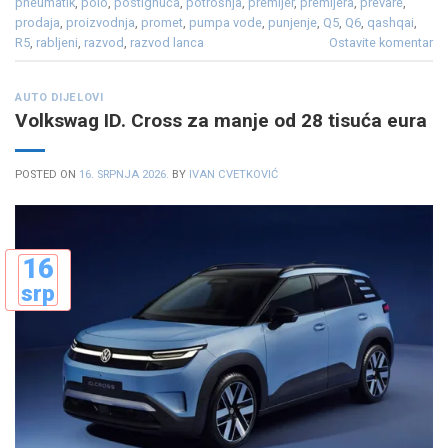
pneumatik
,
polo
,
postignuća
,
potrošnja
,
premijer
,
premijera
,
prevare
,
prodaja
,
proizvodnja
,
promet
,
pumpa vode
,
punjenje
,
Q5
,
Q6
,
qashqai
,
R5
,
rabljeni
,
razvod
,
razvod lanca
Ostavite komentar
AUTO DIJELOVI
Volkswag ID. Cross za manje od 28 tisuća eura
POSTED ON
16. SRPNJA 2026.
BY
IVAN CVETKOVIĆ
16
srp