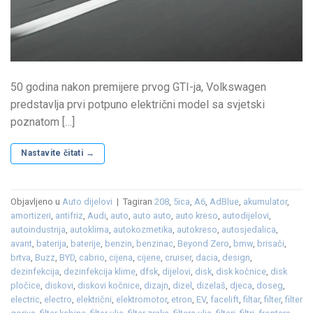
50 godina nakon premijere prvog GTI-ja, Volkswagen
predstavlja prvi potpuno električni model sa svjetski
poznatom […]
Nastavite čitati
→
Objavljeno u
Auto dijelovi
|
Tagiran
208
,
5ica
,
A6
,
AdBlue
,
akumulator
,
amortizeri
,
antifriz
,
Audi
,
auto
,
auto auto
,
auto kreso
,
autodijelovi
,
autoindustrija
,
autoklima
,
autokozmetika
,
autokreso
,
autosjedalica
,
avant
,
baterija
,
baterije
,
benzin
,
benzinac
,
Beyond Zero
,
bmw
,
brisači
,
brtva
,
Buzz
,
BYD
,
cabrio
,
cijena
,
cijene
,
cruiser
,
dacia
,
design
,
dezinfekcija
,
dezinfekcija klime
,
dfsk
,
dijelovi
,
disk
,
disk kočnice
,
disk
pločice
,
diskovi
,
diskovi kočnice
,
dizajn
,
dizel
,
dizelaš
,
djeca
,
doseg
,
electric
,
electro
,
električni
,
elektromotor
,
etron
,
EV
,
facelift
,
filtar
,
filter
,
filter