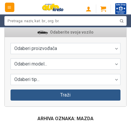
Skip
to
content
Pretraži:
Odaberite svoje vozilo
Odaberi proizvođača
Odaberi model...
Odaberi tip...
Traži
ARHIVA OZNAKA:
MAZDA