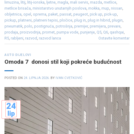
limuzina
,
litij
,
litij-ionska
,
ljetne
,
magla
,
mali servis
,
mazda
,
metlice
,
metlice brisača
,
ministarstvo unutarnjih poslova
,
mokka
,
mup
,
nissan
,
obljetnica
,
opel
,
oprema
,
paket
,
passat
,
peugeot
,
pick up
,
pick-up
,
pickup
,
platneni
,
platneni tepisi
,
pločice
,
plug in
,
plug in hibrid
,
plugin
,
pneumatik
,
polo
,
postignuća
,
potrošnja
,
premijer
,
premijera
,
prevare
,
prodaja
,
proizvodnja
,
promet
,
pumpa vode
,
punjenje
,
Q5
,
Q6
,
qashqai
,
R5
,
rabljeni
,
razvod
,
razvod lanca
Ostavite komentar
AUTO DIJELOVI
Omoda 7 donosi stil koji pokreće budućnost
POSTED ON
24. LIPNJA 2026.
BY
IVAN CVETKOVIĆ
24
lip