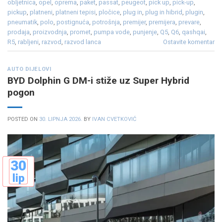
obljetnica
,
opel
,
oprema
,
paket
,
passat
,
peugeot
,
pick up
,
pick-up
,
pickup
,
platneni
,
platneni tepisi
,
pločice
,
plug in
,
plug in hibrid
,
plugin
,
pneumatik
,
polo
,
postignuća
,
potrošnja
,
premijer
,
premijera
,
prevare
,
prodaja
,
proizvodnja
,
promet
,
pumpa vode
,
punjenje
,
Q5
,
Q6
,
qashqai
,
R5
,
rabljeni
,
razvod
,
razvod lanca
Ostavite komentar
AUTO DIJELOVI
BYD Dolphin G DM-i stiže uz Super Hybrid
pogon
POSTED ON
30. LIPNJA 2026.
BY
IVAN CVETKOVIĆ
30
lip