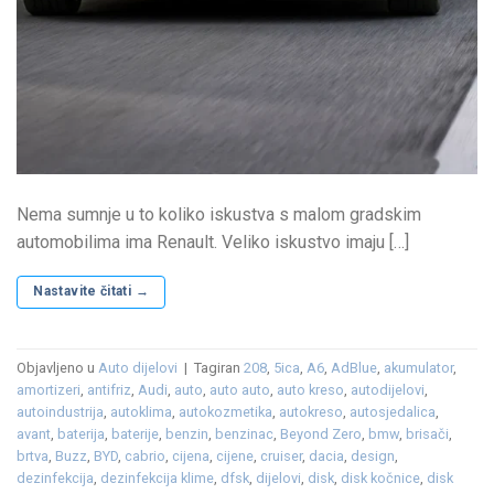
Nema sumnje u to koliko iskustva s malom gradskim
automobilima ima Renault. Veliko iskustvo imaju […]
Nastavite čitati
→
Objavljeno u
Auto dijelovi
|
Tagiran
208
,
5ica
,
A6
,
AdBlue
,
akumulator
,
amortizeri
,
antifriz
,
Audi
,
auto
,
auto auto
,
auto kreso
,
autodijelovi
,
autoindustrija
,
autoklima
,
autokozmetika
,
autokreso
,
autosjedalica
,
avant
,
baterija
,
baterije
,
benzin
,
benzinac
,
Beyond Zero
,
bmw
,
brisači
,
brtva
,
Buzz
,
BYD
,
cabrio
,
cijena
,
cijene
,
cruiser
,
dacia
,
design
,
dezinfekcija
,
dezinfekcija klime
,
dfsk
,
dijelovi
,
disk
,
disk kočnice
,
disk