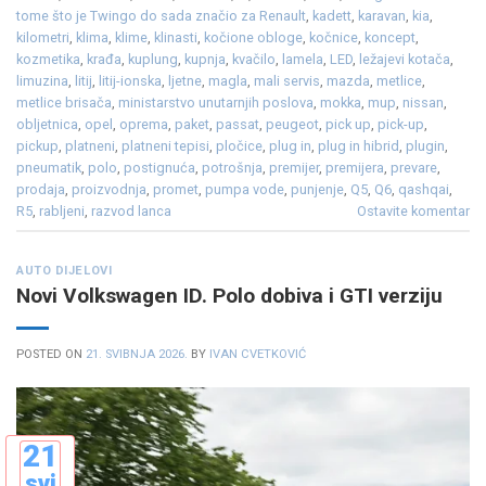
tome što je Twingo do sada značio za Renault
,
kadett
,
karavan
,
kia
,
kilometri
,
klima
,
klime
,
klinasti
,
kočione obloge
,
kočnice
,
koncept
,
kozmetika
,
krađa
,
kuplung
,
kupnja
,
kvačilo
,
lamela
,
LED
,
ležajevi kotača
,
limuzina
,
litij
,
litij-ionska
,
ljetne
,
magla
,
mali servis
,
mazda
,
metlice
,
metlice brisača
,
ministarstvo unutarnjih poslova
,
mokka
,
mup
,
nissan
,
obljetnica
,
opel
,
oprema
,
paket
,
passat
,
peugeot
,
pick up
,
pick-up
,
pickup
,
platneni
,
platneni tepisi
,
pločice
,
plug in
,
plug in hibrid
,
plugin
,
pneumatik
,
polo
,
postignuća
,
potrošnja
,
premijer
,
premijera
,
prevare
,
prodaja
,
proizvodnja
,
promet
,
pumpa vode
,
punjenje
,
Q5
,
Q6
,
qashqai
,
R5
,
rabljeni
,
razvod lanca
Ostavite komentar
AUTO DIJELOVI
Novi Volkswagen ID. Polo dobiva i GTI verziju
POSTED ON
21. SVIBNJA 2026.
BY
IVAN CVETKOVIĆ
21
svi