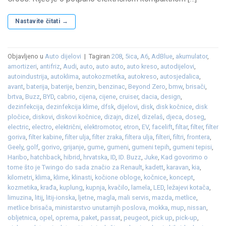
Nastavite čitati
→
Objavljeno u
Auto dijelovi
|
Tagiran
208
,
5ica
,
A6
,
AdBlue
,
akumulator
,
amortizeri
,
antifriz
,
Audi
,
auto
,
auto auto
,
auto kreso
,
autodijelovi
,
autoindustrija
,
autoklima
,
autokozmetika
,
autokreso
,
autosjedalica
,
avant
,
baterija
,
baterije
,
benzin
,
benzinac
,
Beyond Zero
,
bmw
,
brisači
,
brtva
,
Buzz
,
BYD
,
cabrio
,
cijena
,
cijene
,
cruiser
,
dacia
,
design
,
dezinfekcija
,
dezinfekcija klime
,
dfsk
,
dijelovi
,
disk
,
disk kočnice
,
disk
pločice
,
diskovi
,
diskovi kočnice
,
dizajn
,
dizel
,
dizelaš
,
djeca
,
doseg
,
electric
,
electro
,
električni
,
elektromotor
,
etron
,
EV
,
facelift
,
filtar
,
filter
,
filter
goriva
,
filter kabine
,
filter ulja
,
filter zraka
,
filtera ulja
,
filteri
,
filtri
,
frontera
,
Geely
,
golf
,
gorivo
,
grijanje
,
gume
,
gumeni
,
gumeni tepih
,
gumeni tepisi
,
Haribo
,
hatchback
,
hibrid
,
hrvatska
,
ID
,
ID. Buzz
,
Juke
,
Kad govorimo o
tome što je Twingo do sada značio za Renault
,
kadett
,
karavan
,
kia
,
kilometri
,
klima
,
klime
,
klinasti
,
kočione obloge
,
kočnice
,
koncept
,
kozmetika
,
krađa
,
kuplung
,
kupnja
,
kvačilo
,
lamela
,
LED
,
ležajevi kotača
,
limuzina
,
litij
,
litij-ionska
,
ljetne
,
magla
,
mali servis
,
mazda
,
metlice
,
metlice brisača
,
ministarstvo unutarnjih poslova
,
mokka
,
mup
,
nissan
,
obljetnica
,
opel
,
oprema
,
paket
,
passat
,
peugeot
,
pick up
,
pick-up
,