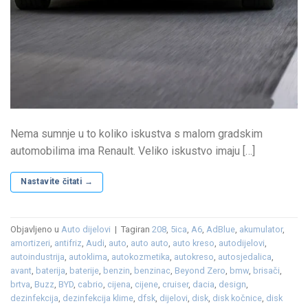
Nema sumnje u to koliko iskustva s malom gradskim
automobilima ima Renault. Veliko iskustvo imaju […]
Nastavite čitati
→
Objavljeno u
Auto dijelovi
|
Tagiran
208
,
5ica
,
A6
,
AdBlue
,
akumulator
,
amortizeri
,
antifriz
,
Audi
,
auto
,
auto auto
,
auto kreso
,
autodijelovi
,
autoindustrija
,
autoklima
,
autokozmetika
,
autokreso
,
autosjedalica
,
avant
,
baterija
,
baterije
,
benzin
,
benzinac
,
Beyond Zero
,
bmw
,
brisači
,
brtva
,
Buzz
,
BYD
,
cabrio
,
cijena
,
cijene
,
cruiser
,
dacia
,
design
,
dezinfekcija
,
dezinfekcija klime
,
dfsk
,
dijelovi
,
disk
,
disk kočnice
,
disk