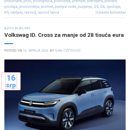
pneumatik
,
polo
,
postignuća
,
potrošnja
,
premijer
,
premijera
,
prevare
,
prodaja
,
proizvodnja
,
promet
,
pumpa vode
,
punjenje
,
Q5
,
Q6
,
qashqai
,
R5
,
rabljeni
,
razvod
,
razvod lanca
Ostavite komentar
AUTO DIJELOVI
Volkswag ID. Cross za manje od 28 tisuća eura
POSTED ON
16. SRPNJA 2026.
BY
IVAN CVETKOVIĆ
16
srp