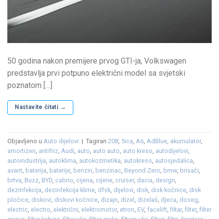
50 godina nakon premijere prvog GTI-ja, Volkswagen
predstavlja prvi potpuno električni model sa svjetski
poznatom […]
Nastavite čitati
→
Objavljeno u
Auto dijelovi
|
Tagiran
208
,
5ica
,
A6
,
AdBlue
,
akumulator
,
amortizeri
,
antifriz
,
Audi
,
auto
,
auto auto
,
auto kreso
,
autodijelovi
,
autoindustrija
,
autoklima
,
autokozmetika
,
autokreso
,
autosjedalica
,
avant
,
baterija
,
baterije
,
benzin
,
benzinac
,
Beyond Zero
,
bmw
,
brisači
,
brtva
,
Buzz
,
BYD
,
cabrio
,
cijena
,
cijene
,
cruiser
,
dacia
,
design
,
dezinfekcija
,
dezinfekcija klime
,
dfsk
,
dijelovi
,
disk
,
disk kočnice
,
disk
pločice
,
diskovi
,
diskovi kočnice
,
dizajn
,
dizel
,
dizelaš
,
djeca
,
doseg
,
electric
,
electro
,
električni
,
elektromotor
,
etron
,
EV
,
facelift
,
filtar
,
filter
,
filter