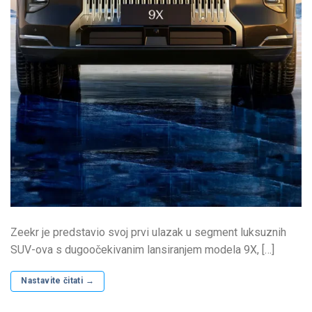
Zeekr je predstavio svoj prvi ulazak u segment luksuznih
SUV-ova s ​​dugoočekivanim lansiranjem modela 9X, […]
Nastavite čitati
→