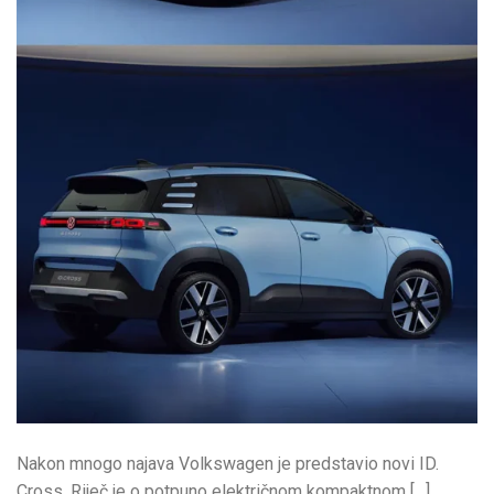
Nakon mnogo najava Volkswagen je predstavio novi ID.
Cross. Riječ je o potpuno električnom kompaktnom […]