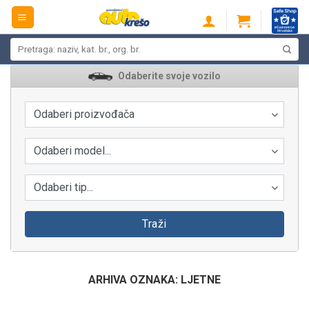
Skip
to
content
Pretraži:
Odaberite svoje vozilo
Odaberi proizvođača
Odaberi model...
Odaberi tip...
Traži
ARHIVA OZNAKA:
LJETNE