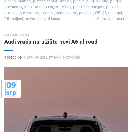
pickup
,
platneni
,
platneni tepisi
,
pločice
,
plug in
,
plug in hibrid
,
plugin
,
pneumatik
,
polo
,
postignuća
,
potrošnja
,
premijer
,
premijera
,
prevare
,
prodaja
,
proizvodnja
,
promet
,
pumpa vode
,
punjenje
,
Q5
,
Q6
,
qashqai
,
R5
,
rabljeni
,
razvod
,
razvod lanca
Ostavite komentar
AUTO DIJELOVI
Audi vraća na tržište novi A6 allroad
POSTED ON
9. SRPNJA 2026.
BY
IVAN CVETKOVIĆ
09
srp