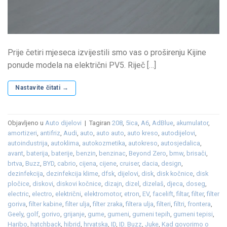
Prije četiri mjeseca izvijestili smo vas o proširenju Kijine
ponude modela na električni PV5. Riječ […]
Nastavite čitati
→
Objavljeno u
Auto dijelovi
|
Tagiran
208
,
5ica
,
A6
,
AdBlue
,
akumulator
,
amortizeri
,
antifriz
,
Audi
,
auto
,
auto auto
,
auto kreso
,
autodijelovi
,
autoindustrija
,
autoklima
,
autokozmetika
,
autokreso
,
autosjedalica
,
avant
,
baterija
,
baterije
,
benzin
,
benzinac
,
Beyond Zero
,
bmw
,
brisači
,
brtva
,
Buzz
,
BYD
,
cabrio
,
cijena
,
cijene
,
cruiser
,
dacia
,
design
,
dezinfekcija
,
dezinfekcija klime
,
dfsk
,
dijelovi
,
disk
,
disk kočnice
,
disk
pločice
,
diskovi
,
diskovi kočnice
,
dizajn
,
dizel
,
dizelaš
,
djeca
,
doseg
,
electric
,
electro
,
električni
,
elektromotor
,
etron
,
EV
,
facelift
,
filtar
,
filter
,
filter
goriva
,
filter kabine
,
filter ulja
,
filter zraka
,
filtera ulja
,
filteri
,
filtri
,
frontera
,
Geely
,
golf
,
gorivo
,
grijanje
,
gume
,
gumeni
,
gumeni tepih
,
gumeni tepisi
,
Haribo
,
hatchback
,
hibrid
,
hrvatska
,
ID
,
ID. Buzz
,
Juke
,
Kad govorimo o