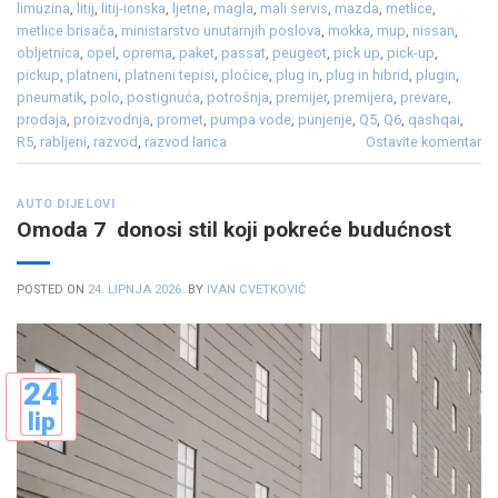
limuzina
,
litij
,
litij-ionska
,
ljetne
,
magla
,
mali servis
,
mazda
,
metlice
,
metlice brisača
,
ministarstvo unutarnjih poslova
,
mokka
,
mup
,
nissan
,
obljetnica
,
opel
,
oprema
,
paket
,
passat
,
peugeot
,
pick up
,
pick-up
,
pickup
,
platneni
,
platneni tepisi
,
pločice
,
plug in
,
plug in hibrid
,
plugin
,
pneumatik
,
polo
,
postignuća
,
potrošnja
,
premijer
,
premijera
,
prevare
,
prodaja
,
proizvodnja
,
promet
,
pumpa vode
,
punjenje
,
Q5
,
Q6
,
qashqai
,
R5
,
rabljeni
,
razvod
,
razvod lanca
Ostavite komentar
AUTO DIJELOVI
Omoda 7 donosi stil koji pokreće budućnost
POSTED ON
24. LIPNJA 2026.
BY
IVAN CVETKOVIĆ
24
lip