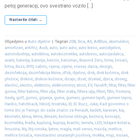
petoj generaciji, ovo svestrano vozilo […]
Nastavite čitati
→
Objavljeno u
Auto dijelovi
|
Tagiran
208
,
5ica
,
A6
,
AdBlue
,
akumulator
,
amortizeri
,
antifriz
,
Audi
,
auto
,
auto auto
,
auto kreso
,
autodijelovi
,
autoindustrija
,
autoklima
,
autokozmetika
,
autokreso
,
autosjedalica
,
avant
,
baterija
,
baterije
,
benzin
,
benzinac
,
Beyond Zero
,
bmw
,
brisači
,
brtva
,
Buzz
,
BYD
,
cabrio
,
cijena
,
cijene
,
cruiser
,
dacia
,
design
,
dezinfekcija
,
dezinfekcija klime
,
dfsk
,
dijelovi
,
disk
,
disk kočnice
,
disk
pločice
,
diskovi
,
diskovi kočnice
,
dizajn
,
dizel
,
dizelaš
,
djeca
,
doseg
,
electric
,
electro
,
električni
,
elektromotor
,
etron
,
EV
,
facelift
,
filtar
,
filter
,
filter
goriva
,
filter kabine
,
filter ulja
,
filter zraka
,
filtera ulja
,
filteri
,
filtri
,
frontera
,
Geely
,
golf
,
gorivo
,
grijanje
,
gume
,
gumeni
,
gumeni tepih
,
gumeni tepisi
,
Haribo
,
hatchback
,
hibrid
,
hrvatska
,
ID
,
ID. Buzz
,
Juke
,
Kad govorimo o
tome što je Twingo do sada značio za Renault
,
kadett
,
karavan
,
kia
,
kilometri
,
klima
,
klime
,
klinasti
,
kočione obloge
,
kočnice
,
koncept
,
kozmetika
,
krađa
,
kuplung
,
kupnja
,
kvačilo
,
lamela
,
LED
,
ležajevi kotača
,
limuzina
,
litij
,
litij-ionska
,
ljetne
,
magla
,
mali servis
,
mazda
,
metlice
,
metlice brisača
,
ministarstvo unutarnjih poslova
,
mokka
,
mup
,
nissan
,