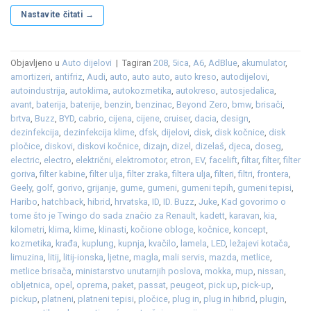
Nastavite čitati
→
Objavljeno u
Auto dijelovi
|
Tagiran
208
,
5ica
,
A6
,
AdBlue
,
akumulator
,
amortizeri
,
antifriz
,
Audi
,
auto
,
auto auto
,
auto kreso
,
autodijelovi
,
autoindustrija
,
autoklima
,
autokozmetika
,
autokreso
,
autosjedalica
,
avant
,
baterija
,
baterije
,
benzin
,
benzinac
,
Beyond Zero
,
bmw
,
brisači
,
brtva
,
Buzz
,
BYD
,
cabrio
,
cijena
,
cijene
,
cruiser
,
dacia
,
design
,
dezinfekcija
,
dezinfekcija klime
,
dfsk
,
dijelovi
,
disk
,
disk kočnice
,
disk
pločice
,
diskovi
,
diskovi kočnice
,
dizajn
,
dizel
,
dizelaš
,
djeca
,
doseg
,
electric
,
electro
,
električni
,
elektromotor
,
etron
,
EV
,
facelift
,
filtar
,
filter
,
filter
goriva
,
filter kabine
,
filter ulja
,
filter zraka
,
filtera ulja
,
filteri
,
filtri
,
frontera
,
Geely
,
golf
,
gorivo
,
grijanje
,
gume
,
gumeni
,
gumeni tepih
,
gumeni tepisi
,
Haribo
,
hatchback
,
hibrid
,
hrvatska
,
ID
,
ID. Buzz
,
Juke
,
Kad govorimo o
tome što je Twingo do sada značio za Renault
,
kadett
,
karavan
,
kia
,
kilometri
,
klima
,
klime
,
klinasti
,
kočione obloge
,
kočnice
,
koncept
,
kozmetika
,
krađa
,
kuplung
,
kupnja
,
kvačilo
,
lamela
,
LED
,
ležajevi kotača
,
limuzina
,
litij
,
litij-ionska
,
ljetne
,
magla
,
mali servis
,
mazda
,
metlice
,
metlice brisača
,
ministarstvo unutarnjih poslova
,
mokka
,
mup
,
nissan
,
obljetnica
,
opel
,
oprema
,
paket
,
passat
,
peugeot
,
pick up
,
pick-up
,
pickup
,
platneni
,
platneni tepisi
,
pločice
,
plug in
,
plug in hibrid
,
plugin
,