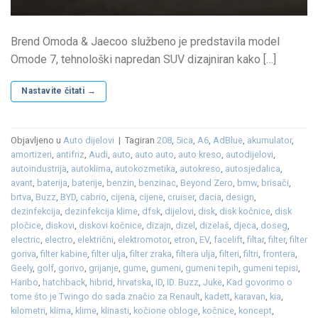
Brend Omoda & Jaecoo službeno je predstavila model
Omode 7, tehnološki napredan SUV dizajniran kako […]
Nastavite čitati
→
Objavljeno u
Auto dijelovi
|
Tagiran
208
,
5ica
,
A6
,
AdBlue
,
akumulator
,
amortizeri
,
antifriz
,
Audi
,
auto
,
auto auto
,
auto kreso
,
autodijelovi
,
autoindustrija
,
autoklima
,
autokozmetika
,
autokreso
,
autosjedalica
,
avant
,
baterija
,
baterije
,
benzin
,
benzinac
,
Beyond Zero
,
bmw
,
brisači
,
brtva
,
Buzz
,
BYD
,
cabrio
,
cijena
,
cijene
,
cruiser
,
dacia
,
design
,
dezinfekcija
,
dezinfekcija klime
,
dfsk
,
dijelovi
,
disk
,
disk kočnice
,
disk
pločice
,
diskovi
,
diskovi kočnice
,
dizajn
,
dizel
,
dizelaš
,
djeca
,
doseg
,
electric
,
electro
,
električni
,
elektromotor
,
etron
,
EV
,
facelift
,
filtar
,
filter
,
filter
goriva
,
filter kabine
,
filter ulja
,
filter zraka
,
filtera ulja
,
filteri
,
filtri
,
frontera
,
Geely
,
golf
,
gorivo
,
grijanje
,
gume
,
gumeni
,
gumeni tepih
,
gumeni tepisi
,
Haribo
,
hatchback
,
hibrid
,
hrvatska
,
ID
,
ID. Buzz
,
Juke
,
Kad govorimo o
tome što je Twingo do sada značio za Renault
,
kadett
,
karavan
,
kia
,
kilometri
,
klima
,
klime
,
klinasti
,
kočione obloge
,
kočnice
,
koncept
,