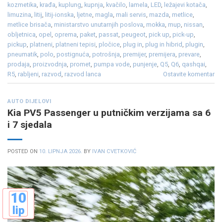
kozmetika
,
krađa
,
kuplung
,
kupnja
,
kvačilo
,
lamela
,
LED
,
ležajevi kotača
,
limuzina
,
litij
,
litij-ionska
,
ljetne
,
magla
,
mali servis
,
mazda
,
metlice
,
metlice brisača
,
ministarstvo unutarnjih poslova
,
mokka
,
mup
,
nissan
,
obljetnica
,
opel
,
oprema
,
paket
,
passat
,
peugeot
,
pick up
,
pick-up
,
pickup
,
platneni
,
platneni tepisi
,
pločice
,
plug in
,
plug in hibrid
,
plugin
,
pneumatik
,
polo
,
postignuća
,
potrošnja
,
premijer
,
premijera
,
prevare
,
prodaja
,
proizvodnja
,
promet
,
pumpa vode
,
punjenje
,
Q5
,
Q6
,
qashqai
,
R5
,
rabljeni
,
razvod
,
razvod lanca
Ostavite komentar
AUTO DIJELOVI
Kia PV5 Passenger u putničkim verzijama sa 6
i 7 sjedala
POSTED ON
10. LIPNJA 2026.
BY
IVAN CVETKOVIĆ
10
lip