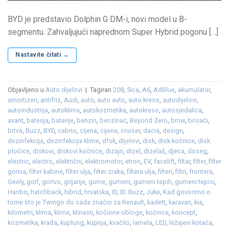
BYD je predstavio Dolphin G DM-i, novi model u B-
segmentu. Zahvaljujući naprednom Super Hybrid pogonu […]
Nastavite čitati
→
Objavljeno u
Auto dijelovi
|
Tagiran
208
,
5ica
,
A6
,
AdBlue
,
akumulator
,
amortizeri
,
antifriz
,
Audi
,
auto
,
auto auto
,
auto kreso
,
autodijelovi
,
autoindustrija
,
autoklima
,
autokozmetika
,
autokreso
,
autosjedalica
,
avant
,
baterija
,
baterije
,
benzin
,
benzinac
,
Beyond Zero
,
bmw
,
brisači
,
brtva
,
Buzz
,
BYD
,
cabrio
,
cijena
,
cijene
,
cruiser
,
dacia
,
design
,
dezinfekcija
,
dezinfekcija klime
,
dfsk
,
dijelovi
,
disk
,
disk kočnice
,
disk
pločice
,
diskovi
,
diskovi kočnice
,
dizajn
,
dizel
,
dizelaš
,
djeca
,
doseg
,
electric
,
electro
,
električni
,
elektromotor
,
etron
,
EV
,
facelift
,
filtar
,
filter
,
filter
goriva
,
filter kabine
,
filter ulja
,
filter zraka
,
filtera ulja
,
filteri
,
filtri
,
frontera
,
Geely
,
golf
,
gorivo
,
grijanje
,
gume
,
gumeni
,
gumeni tepih
,
gumeni tepisi
,
Haribo
,
hatchback
,
hibrid
,
hrvatska
,
ID
,
ID. Buzz
,
Juke
,
Kad govorimo o
tome što je Twingo do sada značio za Renault
,
kadett
,
karavan
,
kia
,
kilometri
,
klima
,
klime
,
klinasti
,
kočione obloge
,
kočnice
,
koncept
,
kozmetika
,
krađa
,
kuplung
,
kupnja
,
kvačilo
,
lamela
,
LED
,
ležajevi kotača
,