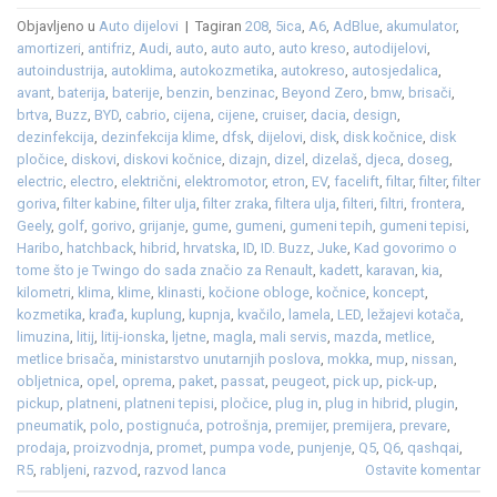
Objavljeno u
Auto dijelovi
|
Tagiran
208
,
5ica
,
A6
,
AdBlue
,
akumulator
,
amortizeri
,
antifriz
,
Audi
,
auto
,
auto auto
,
auto kreso
,
autodijelovi
,
autoindustrija
,
autoklima
,
autokozmetika
,
autokreso
,
autosjedalica
,
avant
,
baterija
,
baterije
,
benzin
,
benzinac
,
Beyond Zero
,
bmw
,
brisači
,
brtva
,
Buzz
,
BYD
,
cabrio
,
cijena
,
cijene
,
cruiser
,
dacia
,
design
,
dezinfekcija
,
dezinfekcija klime
,
dfsk
,
dijelovi
,
disk
,
disk kočnice
,
disk
pločice
,
diskovi
,
diskovi kočnice
,
dizajn
,
dizel
,
dizelaš
,
djeca
,
doseg
,
electric
,
electro
,
električni
,
elektromotor
,
etron
,
EV
,
facelift
,
filtar
,
filter
,
filter
goriva
,
filter kabine
,
filter ulja
,
filter zraka
,
filtera ulja
,
filteri
,
filtri
,
frontera
,
Geely
,
golf
,
gorivo
,
grijanje
,
gume
,
gumeni
,
gumeni tepih
,
gumeni tepisi
,
Haribo
,
hatchback
,
hibrid
,
hrvatska
,
ID
,
ID. Buzz
,
Juke
,
Kad govorimo o
tome što je Twingo do sada značio za Renault
,
kadett
,
karavan
,
kia
,
kilometri
,
klima
,
klime
,
klinasti
,
kočione obloge
,
kočnice
,
koncept
,
kozmetika
,
krađa
,
kuplung
,
kupnja
,
kvačilo
,
lamela
,
LED
,
ležajevi kotača
,
limuzina
,
litij
,
litij-ionska
,
ljetne
,
magla
,
mali servis
,
mazda
,
metlice
,
metlice brisača
,
ministarstvo unutarnjih poslova
,
mokka
,
mup
,
nissan
,
obljetnica
,
opel
,
oprema
,
paket
,
passat
,
peugeot
,
pick up
,
pick-up
,
pickup
,
platneni
,
platneni tepisi
,
pločice
,
plug in
,
plug in hibrid
,
plugin
,
pneumatik
,
polo
,
postignuća
,
potrošnja
,
premijer
,
premijera
,
prevare
,
prodaja
,
proizvodnja
,
promet
,
pumpa vode
,
punjenje
,
Q5
,
Q6
,
qashqai
,
R5
,
rabljeni
,
razvod
,
razvod lanca
Ostavite komentar