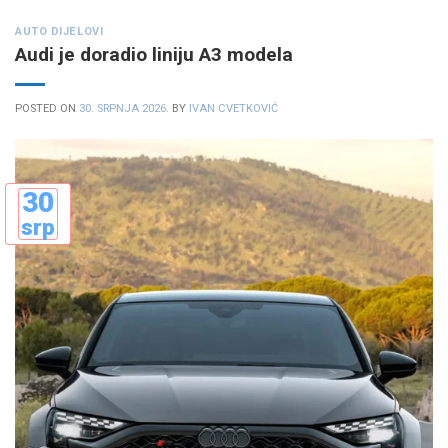
AUTO DIJELOVI
Audi je doradio liniju A3 modela
POSTED ON
30. SRPNJA 2026.
BY
IVAN CVETKOVIĆ
30
srp