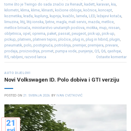
tome što je Twingo do sada značio za Renault
,
kadett
,
karavan
,
kia
,
kilometri
,
klima
,
klime
,
klinasti
,
kočione obloge
,
kočnice
,
koncept
,
kozmetika
,
krađa
,
kuplung
,
kupnja
,
kvačilo
,
lamela
,
LED
,
ležajevi kotača
,
limuzina
,
litij
,
litij-ionska
,
ljetne
,
magla
,
mali servis
,
mazda
,
metlice
,
metlice brisača
,
ministarstvo unutarnjih poslova
,
mokka
,
mup
,
nissan
,
obljetnica
,
opel
,
oprema
,
paket
,
passat
,
peugeot
,
pick up
,
pick-up
,
pickup
,
platneni
,
platneni tepisi
,
pločice
,
plug in
,
plug in hibrid
,
plugin
,
pneumatik
,
polo
,
postignuća
,
potrošnja
,
premijer
,
premijera
,
prevare
,
prodaja
,
proizvodnja
,
promet
,
pumpa vode
,
punjenje
,
Q5
,
Q6
,
qashqai
,
R5
,
rabljeni
,
razvod lanca
Ostavite komentar
AUTO DIJELOVI
Novi Volkswagen ID. Polo dobiva i GTI verziju
POSTED ON
21. SVIBNJA 2026.
BY
IVAN CVETKOVIĆ
21
svi