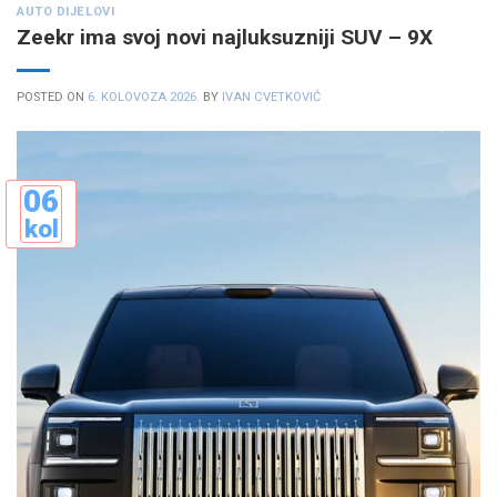
AUTO DIJELOVI
Zeekr ima svoj novi najluksuzniji SUV – 9X
POSTED ON
6. KOLOVOZA 2026.
BY
IVAN CVETKOVIĆ
06
kol