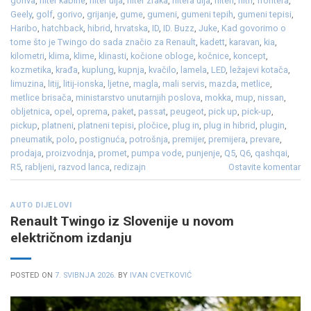
goriva
,
filter kabine
,
filter ulja
,
filter zraka
,
filtera ulja
,
filteri
,
filtri
,
frontera
,
Geely
,
golf
,
gorivo
,
grijanje
,
gume
,
gumeni
,
gumeni tepih
,
gumeni tepisi
,
Haribo
,
hatchback
,
hibrid
,
hrvatska
,
ID
,
ID. Buzz
,
Juke
,
Kad govorimo o
tome što je Twingo do sada značio za Renault
,
kadett
,
karavan
,
kia
,
kilometri
,
klima
,
klime
,
klinasti
,
kočione obloge
,
kočnice
,
koncept
,
kozmetika
,
krađa
,
kuplung
,
kupnja
,
kvačilo
,
lamela
,
LED
,
ležajevi kotača
,
limuzina
,
litij
,
litij-ionska
,
ljetne
,
magla
,
mali servis
,
mazda
,
metlice
,
metlice brisača
,
ministarstvo unutarnjih poslova
,
mokka
,
mup
,
nissan
,
obljetnica
,
opel
,
oprema
,
paket
,
passat
,
peugeot
,
pick up
,
pick-up
,
pickup
,
platneni
,
platneni tepisi
,
pločice
,
plug in
,
plug in hibrid
,
plugin
,
pneumatik
,
polo
,
postignuća
,
potrošnja
,
premijer
,
premijera
,
prevare
,
prodaja
,
proizvodnja
,
promet
,
pumpa vode
,
punjenje
,
Q5
,
Q6
,
qashqai
,
R5
,
rabljeni
,
razvod lanca
,
redizajn
Ostavite komentar
AUTO DIJELOVI
Renault Twingo iz Slovenije u novom
električnom izdanju
POSTED ON
7. SVIBNJA 2026.
BY
IVAN CVETKOVIĆ