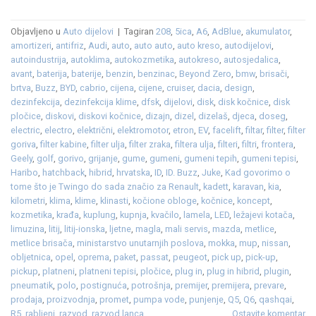
Objavljeno u
Auto dijelovi
|
Tagiran
208
,
5ica
,
A6
,
AdBlue
,
akumulator
,
amortizeri
,
antifriz
,
Audi
,
auto
,
auto auto
,
auto kreso
,
autodijelovi
,
autoindustrija
,
autoklima
,
autokozmetika
,
autokreso
,
autosjedalica
,
avant
,
baterija
,
baterije
,
benzin
,
benzinac
,
Beyond Zero
,
bmw
,
brisači
,
brtva
,
Buzz
,
BYD
,
cabrio
,
cijena
,
cijene
,
cruiser
,
dacia
,
design
,
dezinfekcija
,
dezinfekcija klime
,
dfsk
,
dijelovi
,
disk
,
disk kočnice
,
disk
pločice
,
diskovi
,
diskovi kočnice
,
dizajn
,
dizel
,
dizelaš
,
djeca
,
doseg
,
electric
,
electro
,
električni
,
elektromotor
,
etron
,
EV
,
facelift
,
filtar
,
filter
,
filter
goriva
,
filter kabine
,
filter ulja
,
filter zraka
,
filtera ulja
,
filteri
,
filtri
,
frontera
,
Geely
,
golf
,
gorivo
,
grijanje
,
gume
,
gumeni
,
gumeni tepih
,
gumeni tepisi
,
Haribo
,
hatchback
,
hibrid
,
hrvatska
,
ID
,
ID. Buzz
,
Juke
,
Kad govorimo o
tome što je Twingo do sada značio za Renault
,
kadett
,
karavan
,
kia
,
kilometri
,
klima
,
klime
,
klinasti
,
kočione obloge
,
kočnice
,
koncept
,
kozmetika
,
krađa
,
kuplung
,
kupnja
,
kvačilo
,
lamela
,
LED
,
ležajevi kotača
,
limuzina
,
litij
,
litij-ionska
,
ljetne
,
magla
,
mali servis
,
mazda
,
metlice
,
metlice brisača
,
ministarstvo unutarnjih poslova
,
mokka
,
mup
,
nissan
,
obljetnica
,
opel
,
oprema
,
paket
,
passat
,
peugeot
,
pick up
,
pick-up
,
pickup
,
platneni
,
platneni tepisi
,
pločice
,
plug in
,
plug in hibrid
,
plugin
,
pneumatik
,
polo
,
postignuća
,
potrošnja
,
premijer
,
premijera
,
prevare
,
prodaja
,
proizvodnja
,
promet
,
pumpa vode
,
punjenje
,
Q5
,
Q6
,
qashqai
,
R5
,
rabljeni
,
razvod
,
razvod lanca
Ostavite komentar