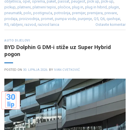
obljetnica
,
opel
,
oprema
,
paket
,
passat
,
peugeot
,
pick up
,
pick-up
,
pickup
,
platneni
,
platneni tepisi
,
pločice
,
plug in
,
plug in hibrid
,
plugin
,
pneumatik
,
polo
,
postignuća
,
potrošnja
,
premijer
,
premijera
,
prevare
,
prodaja
,
proizvodnja
,
promet
,
pumpa vode
,
punjenje
,
Q5
,
Q6
,
qashqai
,
R5
,
rabljeni
,
razvod
,
razvod lanca
Ostavite komentar
AUTO DIJELOVI
BYD Dolphin G DM-i stiže uz Super Hybrid
pogon
POSTED ON
30. LIPNJA 2026.
BY
IVAN CVETKOVIĆ
30
lip