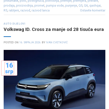
pneumatik
,
polo
,
postignuća
,
potrošnja
,
premijer
,
premijera
,
prevare
,
prodaja
,
proizvodnja
,
promet
,
pumpa vode
,
punjenje
,
Q5
,
Q6
,
qashqai
,
R5
,
rabljeni
,
razvod
,
razvod lanca
Ostavite komentar
AUTO DIJELOVI
Volkswag ID. Cross za manje od 28 tisuća eura
POSTED ON
16. SRPNJA 2026.
BY
IVAN CVETKOVIĆ
16
srp