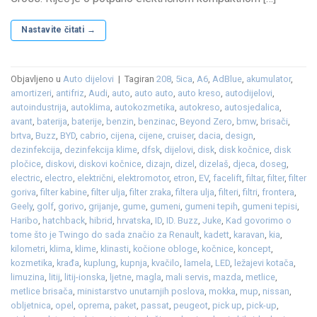
Nastavite čitati
→
Objavljeno u
Auto dijelovi
|
Tagiran
208
,
5ica
,
A6
,
AdBlue
,
akumulator
,
amortizeri
,
antifriz
,
Audi
,
auto
,
auto auto
,
auto kreso
,
autodijelovi
,
autoindustrija
,
autoklima
,
autokozmetika
,
autokreso
,
autosjedalica
,
avant
,
baterija
,
baterije
,
benzin
,
benzinac
,
Beyond Zero
,
bmw
,
brisači
,
brtva
,
Buzz
,
BYD
,
cabrio
,
cijena
,
cijene
,
cruiser
,
dacia
,
design
,
dezinfekcija
,
dezinfekcija klime
,
dfsk
,
dijelovi
,
disk
,
disk kočnice
,
disk
pločice
,
diskovi
,
diskovi kočnice
,
dizajn
,
dizel
,
dizelaš
,
djeca
,
doseg
,
electric
,
electro
,
električni
,
elektromotor
,
etron
,
EV
,
facelift
,
filtar
,
filter
,
filter
goriva
,
filter kabine
,
filter ulja
,
filter zraka
,
filtera ulja
,
filteri
,
filtri
,
frontera
,
Geely
,
golf
,
gorivo
,
grijanje
,
gume
,
gumeni
,
gumeni tepih
,
gumeni tepisi
,
Haribo
,
hatchback
,
hibrid
,
hrvatska
,
ID
,
ID. Buzz
,
Juke
,
Kad govorimo o
tome što je Twingo do sada značio za Renault
,
kadett
,
karavan
,
kia
,
kilometri
,
klima
,
klime
,
klinasti
,
kočione obloge
,
kočnice
,
koncept
,
kozmetika
,
krađa
,
kuplung
,
kupnja
,
kvačilo
,
lamela
,
LED
,
ležajevi kotača
,
limuzina
,
litij
,
litij-ionska
,
ljetne
,
magla
,
mali servis
,
mazda
,
metlice
,
metlice brisača
,
ministarstvo unutarnjih poslova
,
mokka
,
mup
,
nissan
,
obljetnica
,
opel
,
oprema
,
paket
,
passat
,
peugeot
,
pick up
,
pick-up
,