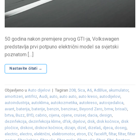
50 godina nakon premijere prvog GTI-ja, Volkswagen
predstavlja prvi potpuno električni model sa svjetski
poznatom […]
Nastavite čitati
→
Objavljeno u
Auto dijelovi
|
Tagiran
208
,
5ica
,
A6
,
AdBlue
,
akumulator
,
amortizeri
,
antifriz
,
Audi
,
auto
,
auto auto
,
auto kreso
,
autodijelovi
,
autoindustrija
,
autoklima
,
autokozmetika
,
autokreso
,
autosjedalica
,
avant
,
baterija
,
baterije
,
benzin
,
benzinac
,
Beyond Zero
,
bmw
,
brisači
,
brtva
,
Buzz
,
BYD
,
cabrio
,
cijena
,
cijene
,
cruiser
,
dacia
,
design
,
dezinfekcija
,
dezinfekcija klime
,
dfsk
,
dijelovi
,
disk
,
disk kočnice
,
disk
pločice
,
diskovi
,
diskovi kočnice
,
dizajn
,
dizel
,
dizelaš
,
djeca
,
doseg
,
electric
,
electro
,
električni
,
elektromotor
,
etron
,
EV
,
facelift
,
filtar
,
filter
,
filter