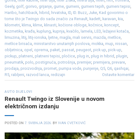
goriva
,
filter kabine
,
filter ulja
,
filter zraka
,
filtera ulja
,
filteri
,
filtri
,
frontera
,
Geely
,
golf
,
gorivo
,
grijanje
,
gume
,
gumeni
,
gumeni tepih
,
gumeni tepisi
,
Haribo
,
hatchback
,
hibrid
,
hrvatska
,
ID
,
ID. Buzz
,
Juke
,
Kad govorimo o
tome što je Twingo do sada značio za Renault
,
kadett
,
karavan
,
kia
,
kilometri
,
klima
,
klime
,
klinasti
,
kočione obloge
,
kočnice
,
koncept
,
kozmetika
,
krađa
,
kuplung
,
kupnja
,
kvačilo
,
lamela
,
LED
,
ležajevi kotača
,
limuzina
,
litij
,
litij-ionska
,
ljetne
,
magla
,
mali servis
,
mazda
,
metlice
,
metlice brisača
,
ministarstvo unutarnjih poslova
,
mokka
,
mup
,
nissan
,
obljetnica
,
opel
,
oprema
,
paket
,
passat
,
peugeot
,
pick up
,
pick-up
,
pickup
,
platneni
,
platneni tepisi
,
pločice
,
plug in
,
plug in hibrid
,
plugin
,
pneumatik
,
polo
,
postignuća
,
potrošnja
,
premijer
,
premijera
,
prevare
,
prodaja
,
proizvodnja
,
promet
,
pumpa vode
,
punjenje
,
Q5
,
Q6
,
qashqai
,
R5
,
rabljeni
,
razvod lanca
,
redizajn
Ostavite komentar
AUTO DIJELOVI
Renault Twingo iz Slovenije u novom
električnom izdanju
POSTED ON
7. SVIBNJA 2026.
BY
IVAN CVETKOVIĆ