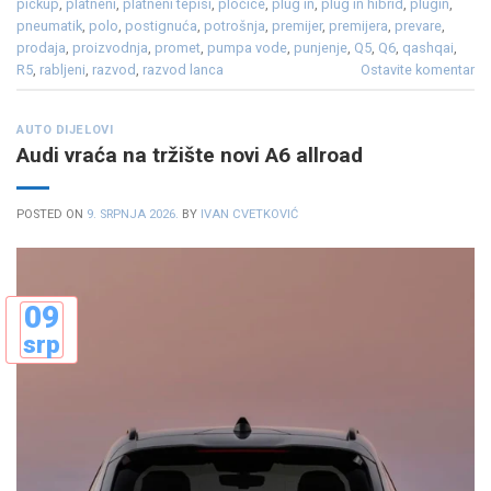
pickup
,
platneni
,
platneni tepisi
,
pločice
,
plug in
,
plug in hibrid
,
plugin
,
pneumatik
,
polo
,
postignuća
,
potrošnja
,
premijer
,
premijera
,
prevare
,
prodaja
,
proizvodnja
,
promet
,
pumpa vode
,
punjenje
,
Q5
,
Q6
,
qashqai
,
R5
,
rabljeni
,
razvod
,
razvod lanca
Ostavite komentar
AUTO DIJELOVI
Audi vraća na tržište novi A6 allroad
POSTED ON
9. SRPNJA 2026.
BY
IVAN CVETKOVIĆ
09
srp