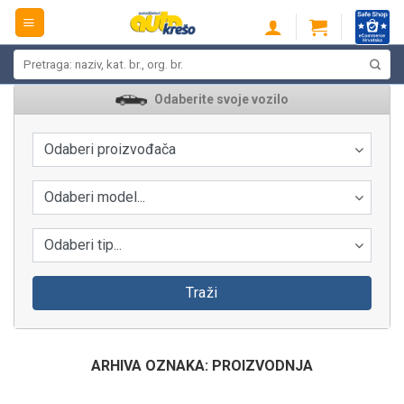
Skip
to
content
Pretraži:
Odaberite svoje vozilo
Odaberi proizvođača
Odaberi model...
Odaberi tip...
Traži
ARHIVA OZNAKA:
PROIZVODNJA