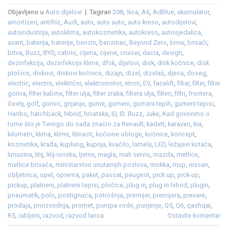
Objavljeno u
Auto dijelovi
|
Tagiran
208
,
5ica
,
A6
,
AdBlue
,
akumulator
,
amortizeri
,
antifriz
,
Audi
,
auto
,
auto auto
,
auto kreso
,
autodijelovi
,
autoindustrija
,
autoklima
,
autokozmetika
,
autokreso
,
autosjedalica
,
avant
,
baterija
,
baterije
,
benzin
,
benzinac
,
Beyond Zero
,
bmw
,
brisači
,
brtva
,
Buzz
,
BYD
,
cabrio
,
cijena
,
cijene
,
cruiser
,
dacia
,
design
,
dezinfekcija
,
dezinfekcija klime
,
dfsk
,
dijelovi
,
disk
,
disk kočnice
,
disk
pločice
,
diskovi
,
diskovi kočnice
,
dizajn
,
dizel
,
dizelaš
,
djeca
,
doseg
,
electric
,
electro
,
električni
,
elektromotor
,
etron
,
EV
,
facelift
,
filtar
,
filter
,
filter
goriva
,
filter kabine
,
filter ulja
,
filter zraka
,
filtera ulja
,
filteri
,
filtri
,
frontera
,
Geely
,
golf
,
gorivo
,
grijanje
,
gume
,
gumeni
,
gumeni tepih
,
gumeni tepisi
,
Haribo
,
hatchback
,
hibrid
,
hrvatska
,
ID
,
ID. Buzz
,
Juke
,
Kad govorimo o
tome što je Twingo do sada značio za Renault
,
kadett
,
karavan
,
kia
,
kilometri
,
klima
,
klime
,
klinasti
,
kočione obloge
,
kočnice
,
koncept
,
kozmetika
,
krađa
,
kuplung
,
kupnja
,
kvačilo
,
lamela
,
LED
,
ležajevi kotača
,
limuzina
,
litij
,
litij-ionska
,
ljetne
,
magla
,
mali servis
,
mazda
,
metlice
,
metlice brisača
,
ministarstvo unutarnjih poslova
,
mokka
,
mup
,
nissan
,
obljetnica
,
opel
,
oprema
,
paket
,
passat
,
peugeot
,
pick up
,
pick-up
,
pickup
,
platneni
,
platneni tepisi
,
pločice
,
plug in
,
plug in hibrid
,
plugin
,
pneumatik
,
polo
,
postignuća
,
potrošnja
,
premijer
,
premijera
,
prevare
,
prodaja
,
proizvodnja
,
promet
,
pumpa vode
,
punjenje
,
Q5
,
Q6
,
qashqai
,
R5
,
rabljeni
,
razvod
,
razvod lanca
Ostavite komentar