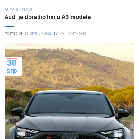
AUTO DIJELOVI
Audi je doradio liniju A3 modela
POSTED ON
30. SRPNJA 2026.
BY
IVAN CVETKOVIĆ
30
srp