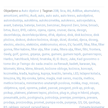
Objavljeno u
Auto dijelovi
|
Tagiran
208
,
5ica
,
A6
,
AdBlue
,
akumulator
,
amortizeri
,
antifriz
,
Audi
,
auto
,
auto auto
,
auto kreso
,
autodijelovi
,
autoindustrija
,
autoklima
,
autokozmetika
,
autokreso
,
autosjedalica
,
avant
,
baterija
,
baterije
,
benzin
,
benzinac
,
Beyond Zero
,
bmw
,
brisači
,
brtva
,
Buzz
,
BYD
,
cabrio
,
cijena
,
cijene
,
cruiser
,
dacia
,
design
,
dezinfekcija
,
dezinfekcija klime
,
dfsk
,
dijelovi
,
disk
,
disk kočnice
,
disk
pločice
,
diskovi
,
diskovi kočnice
,
dizajn
,
dizel
,
dizelaš
,
djeca
,
doseg
,
electric
,
electro
,
električni
,
elektromotor
,
etron
,
EV
,
facelift
,
filtar
,
filter
,
filter
goriva
,
filter kabine
,
filter ulja
,
filter zraka
,
filtera ulja
,
filteri
,
filtri
,
frontera
,
Geely
,
golf
,
gorivo
,
grijanje
,
gume
,
gumeni
,
gumeni tepih
,
gumeni tepisi
,
Haribo
,
hatchback
,
hibrid
,
hrvatska
,
ID
,
ID. Buzz
,
Juke
,
Kad govorimo o
tome što je Twingo do sada značio za Renault
,
kadett
,
karavan
,
kia
,
kilometri
,
klima
,
klime
,
klinasti
,
kočione obloge
,
kočnice
,
koncept
,
kozmetika
,
krađa
,
kuplung
,
kupnja
,
kvačilo
,
lamela
,
LED
,
ležajevi kotača
,
limuzina
,
litij
,
litij-ionska
,
ljetne
,
magla
,
mali servis
,
mazda
,
metlice
,
metlice brisača
,
ministarstvo unutarnjih poslova
,
mokka
,
mup
,
nissan
,
obljetnica
,
opel
,
oprema
,
paket
,
passat
,
peugeot
,
pick up
,
pick-up
,
pickup
,
platneni
,
platneni tepisi
,
pločice
,
plug in
,
plug in hibrid
,
plugin
,
pneumatik
,
polo
,
postignuća
,
potrošnja
,
premijer
,
premijera
,
prevare
,
prodaja
,
proizvodnja
,
promet
,
pumpa vode
,
punjenje
,
Q5
,
Q6
,
qashqai
,
R5
,
rabljeni
,
razvod
,
razvod lanca
Ostavite komentar