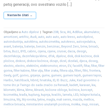
petoj generaciji, ovo svestrano vozilo […]
Nastavite čitati
→
Objavljeno u
Auto dijelovi
|
Tagiran
208
,
5ica
,
A6
,
AdBlue
,
akumulator
,
amortizeri
,
antifriz
,
Audi
,
auto
,
auto auto
,
auto kreso
,
autodijelovi
,
autoindustrija
,
autoklima
,
autokozmetika
,
autokreso
,
autosjedalica
,
avant
,
baterija
,
baterije
,
benzin
,
benzinac
,
Beyond Zero
,
bmw
,
brisači
,
brtva
,
Buzz
,
BYD
,
cabrio
,
cijena
,
cijene
,
cruiser
,
dacia
,
design
,
dezinfekcija
,
dezinfekcija klime
,
dfsk
,
dijelovi
,
disk
,
disk kočnice
,
disk
pločice
,
diskovi
,
diskovi kočnice
,
dizajn
,
dizel
,
dizelaš
,
djeca
,
doseg
,
electric
,
electro
,
električni
,
elektromotor
,
etron
,
EV
,
facelift
,
filtar
,
filter
,
filter
goriva
,
filter kabine
,
filter ulja
,
filter zraka
,
filtera ulja
,
filteri
,
filtri
,
frontera
,
Geely
,
golf
,
gorivo
,
grijanje
,
gume
,
gumeni
,
gumeni tepih
,
gumeni tepisi
,
Haribo
,
hatchback
,
hibrid
,
hrvatska
,
ID
,
ID. Buzz
,
Juke
,
Kad govorimo o
tome što je Twingo do sada značio za Renault
,
kadett
,
karavan
,
kia
,
kilometri
,
klima
,
klime
,
klinasti
,
kočione obloge
,
kočnice
,
koncept
,
kozmetika
,
krađa
,
kuplung
,
kupnja
,
kvačilo
,
lamela
,
LED
,
ležajevi kotača
,
limuzina
,
litij
,
litij-ionska
,
ljetne
,
magla
,
mali servis
,
mazda
,
metlice
,
metlice brisača
,
ministarstvo unutarnjih poslova
,
mokka
,
mup
,
nissan
,