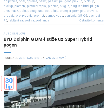
obljetnica
,
opel
,
oprema
,
paket
,
passat
,
peugeot
,
pick up
,
pick-up
,
pickup
,
platneni
,
platneni tepisi
,
pločice
,
plug in
,
plug in hibrid
,
plugin
,
pneumatik
,
polo
,
postignuća
,
potrošnja
,
premijer
,
premijera
,
prevare
,
prodaja
,
proizvodnja
,
promet
,
pumpa vode
,
punjenje
,
Q5
,
Q6
,
qashqai
,
R5
,
rabljeni
,
razvod
,
razvod lanca
Ostavite komentar
AUTO DIJELOVI
BYD Dolphin G DM-i stiže uz Super Hybrid
pogon
POSTED ON
30. LIPNJA 2026.
BY
IVAN CVETKOVIĆ
30
lip