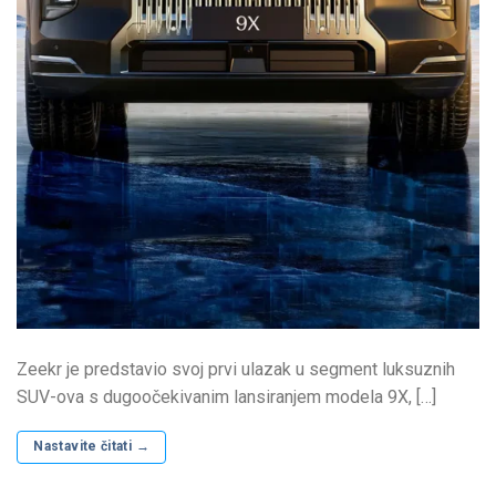
Zeekr je predstavio svoj prvi ulazak u segment luksuznih
SUV-ova s ​​dugoočekivanim lansiranjem modela 9X, […]
Nastavite čitati
→