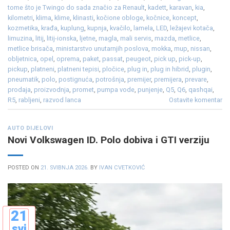
tome što je Twingo do sada značio za Renault
,
kadett
,
karavan
,
kia
,
kilometri
,
klima
,
klime
,
klinasti
,
kočione obloge
,
kočnice
,
koncept
,
kozmetika
,
krađa
,
kuplung
,
kupnja
,
kvačilo
,
lamela
,
LED
,
ležajevi kotača
,
limuzina
,
litij
,
litij-ionska
,
ljetne
,
magla
,
mali servis
,
mazda
,
metlice
,
metlice brisača
,
ministarstvo unutarnjih poslova
,
mokka
,
mup
,
nissan
,
obljetnica
,
opel
,
oprema
,
paket
,
passat
,
peugeot
,
pick up
,
pick-up
,
pickup
,
platneni
,
platneni tepisi
,
pločice
,
plug in
,
plug in hibrid
,
plugin
,
pneumatik
,
polo
,
postignuća
,
potrošnja
,
premijer
,
premijera
,
prevare
,
prodaja
,
proizvodnja
,
promet
,
pumpa vode
,
punjenje
,
Q5
,
Q6
,
qashqai
,
R5
,
rabljeni
,
razvod lanca
Ostavite komentar
AUTO DIJELOVI
Novi Volkswagen ID. Polo dobiva i GTI verziju
POSTED ON
21. SVIBNJA 2026.
BY
IVAN CVETKOVIĆ
21
svi