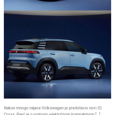
Nakon mnogo najava Volkswagen je predstavio novi ID.
Cross. Riječ je o potpuno električnom kompaktnom […]