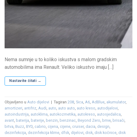
Nema sumnje u to koliko iskustva s malom gradskim
automobilima ima Renault. Veliko iskustvo imaju […]
Nastavite čitati
→
Objavljeno u
Auto dijelovi
|
Tagiran
208
,
5ica
,
A6
,
AdBlue
,
akumulator
,
amortizeri
,
antifriz
,
Audi
,
auto
,
auto auto
,
auto kreso
,
autodijelovi
,
autoindustrija
,
autoklima
,
autokozmetika
,
autokreso
,
autosjedalica
,
avant
,
baterija
,
baterije
,
benzin
,
benzinac
,
Beyond Zero
,
bmw
,
brisači
,
brtva
,
Buzz
,
BYD
,
cabrio
,
cijena
,
cijene
,
cruiser
,
dacia
,
design
,
dezinfekcija
,
dezinfekcija klime
,
dfsk
,
dijelovi
,
disk
,
disk kočnice
,
disk