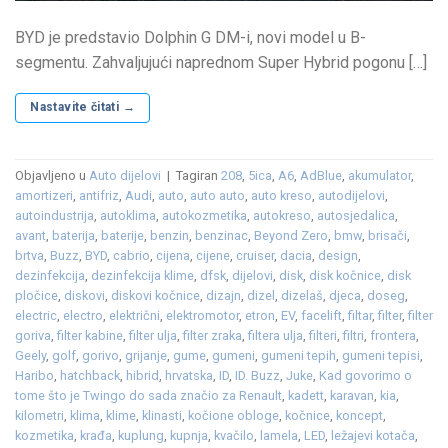
BYD je predstavio Dolphin G DM-i, novi model u B-
segmentu. Zahvaljujući naprednom Super Hybrid pogonu […]
Nastavite čitati
→
Objavljeno u
Auto dijelovi
|
Tagiran
208
,
5ica
,
A6
,
AdBlue
,
akumulator
,
amortizeri
,
antifriz
,
Audi
,
auto
,
auto auto
,
auto kreso
,
autodijelovi
,
autoindustrija
,
autoklima
,
autokozmetika
,
autokreso
,
autosjedalica
,
avant
,
baterija
,
baterije
,
benzin
,
benzinac
,
Beyond Zero
,
bmw
,
brisači
,
brtva
,
Buzz
,
BYD
,
cabrio
,
cijena
,
cijene
,
cruiser
,
dacia
,
design
,
dezinfekcija
,
dezinfekcija klime
,
dfsk
,
dijelovi
,
disk
,
disk kočnice
,
disk
pločice
,
diskovi
,
diskovi kočnice
,
dizajn
,
dizel
,
dizelaš
,
djeca
,
doseg
,
electric
,
electro
,
električni
,
elektromotor
,
etron
,
EV
,
facelift
,
filtar
,
filter
,
filter
goriva
,
filter kabine
,
filter ulja
,
filter zraka
,
filtera ulja
,
filteri
,
filtri
,
frontera
,
Geely
,
golf
,
gorivo
,
grijanje
,
gume
,
gumeni
,
gumeni tepih
,
gumeni tepisi
,
Haribo
,
hatchback
,
hibrid
,
hrvatska
,
ID
,
ID. Buzz
,
Juke
,
Kad govorimo o
tome što je Twingo do sada značio za Renault
,
kadett
,
karavan
,
kia
,
kilometri
,
klima
,
klime
,
klinasti
,
kočione obloge
,
kočnice
,
koncept
,
kozmetika
,
krađa
,
kuplung
,
kupnja
,
kvačilo
,
lamela
,
LED
,
ležajevi kotača
,