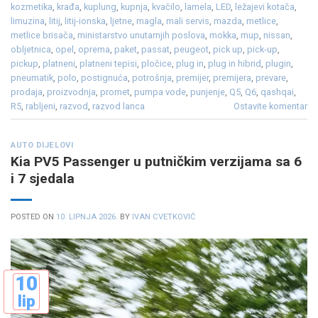
kozmetika
,
krađa
,
kuplung
,
kupnja
,
kvačilo
,
lamela
,
LED
,
ležajevi kotača
,
limuzina
,
litij
,
litij-ionska
,
ljetne
,
magla
,
mali servis
,
mazda
,
metlice
,
metlice brisača
,
ministarstvo unutarnjih poslova
,
mokka
,
mup
,
nissan
,
obljetnica
,
opel
,
oprema
,
paket
,
passat
,
peugeot
,
pick up
,
pick-up
,
pickup
,
platneni
,
platneni tepisi
,
pločice
,
plug in
,
plug in hibrid
,
plugin
,
pneumatik
,
polo
,
postignuća
,
potrošnja
,
premijer
,
premijera
,
prevare
,
prodaja
,
proizvodnja
,
promet
,
pumpa vode
,
punjenje
,
Q5
,
Q6
,
qashqai
,
R5
,
rabljeni
,
razvod
,
razvod lanca
Ostavite komentar
AUTO DIJELOVI
Kia PV5 Passenger u putničkim verzijama sa 6
i 7 sjedala
POSTED ON
10. LIPNJA 2026.
BY
IVAN CVETKOVIĆ
10
lip