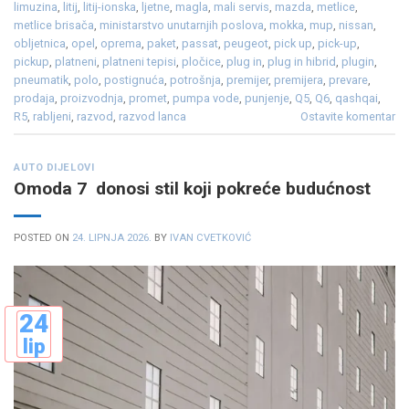
limuzina
,
litij
,
litij-ionska
,
ljetne
,
magla
,
mali servis
,
mazda
,
metlice
,
metlice brisača
,
ministarstvo unutarnjih poslova
,
mokka
,
mup
,
nissan
,
obljetnica
,
opel
,
oprema
,
paket
,
passat
,
peugeot
,
pick up
,
pick-up
,
pickup
,
platneni
,
platneni tepisi
,
pločice
,
plug in
,
plug in hibrid
,
plugin
,
pneumatik
,
polo
,
postignuća
,
potrošnja
,
premijer
,
premijera
,
prevare
,
prodaja
,
proizvodnja
,
promet
,
pumpa vode
,
punjenje
,
Q5
,
Q6
,
qashqai
,
R5
,
rabljeni
,
razvod
,
razvod lanca
Ostavite komentar
AUTO DIJELOVI
Omoda 7 donosi stil koji pokreće budućnost
POSTED ON
24. LIPNJA 2026.
BY
IVAN CVETKOVIĆ
24
lip