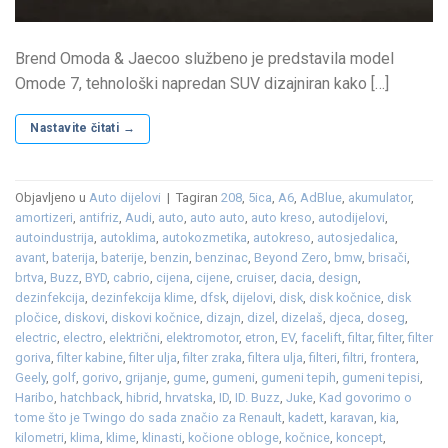
Brend Omoda & Jaecoo službeno je predstavila model
Omode 7, tehnološki napredan SUV dizajniran kako […]
Nastavite čitati
→
Objavljeno u
Auto dijelovi
|
Tagiran
208
,
5ica
,
A6
,
AdBlue
,
akumulator
,
amortizeri
,
antifriz
,
Audi
,
auto
,
auto auto
,
auto kreso
,
autodijelovi
,
autoindustrija
,
autoklima
,
autokozmetika
,
autokreso
,
autosjedalica
,
avant
,
baterija
,
baterije
,
benzin
,
benzinac
,
Beyond Zero
,
bmw
,
brisači
,
brtva
,
Buzz
,
BYD
,
cabrio
,
cijena
,
cijene
,
cruiser
,
dacia
,
design
,
dezinfekcija
,
dezinfekcija klime
,
dfsk
,
dijelovi
,
disk
,
disk kočnice
,
disk
pločice
,
diskovi
,
diskovi kočnice
,
dizajn
,
dizel
,
dizelaš
,
djeca
,
doseg
,
electric
,
electro
,
električni
,
elektromotor
,
etron
,
EV
,
facelift
,
filtar
,
filter
,
filter
goriva
,
filter kabine
,
filter ulja
,
filter zraka
,
filtera ulja
,
filteri
,
filtri
,
frontera
,
Geely
,
golf
,
gorivo
,
grijanje
,
gume
,
gumeni
,
gumeni tepih
,
gumeni tepisi
,
Haribo
,
hatchback
,
hibrid
,
hrvatska
,
ID
,
ID. Buzz
,
Juke
,
Kad govorimo o
tome što je Twingo do sada značio za Renault
,
kadett
,
karavan
,
kia
,
kilometri
,
klima
,
klime
,
klinasti
,
kočione obloge
,
kočnice
,
koncept
,