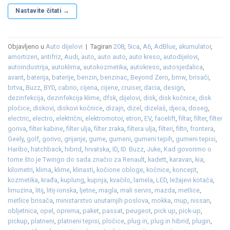
Nastavite čitati
→
Objavljeno u
Auto dijelovi
|
Tagiran
208
,
5ica
,
A6
,
AdBlue
,
akumulator
,
amortizeri
,
antifriz
,
Audi
,
auto
,
auto auto
,
auto kreso
,
autodijelovi
,
autoindustrija
,
autoklima
,
autokozmetika
,
autokreso
,
autosjedalica
,
avant
,
baterija
,
baterije
,
benzin
,
benzinac
,
Beyond Zero
,
bmw
,
brisači
,
brtva
,
Buzz
,
BYD
,
cabrio
,
cijena
,
cijene
,
cruiser
,
dacia
,
design
,
dezinfekcija
,
dezinfekcija klime
,
dfsk
,
dijelovi
,
disk
,
disk kočnice
,
disk
pločice
,
diskovi
,
diskovi kočnice
,
dizajn
,
dizel
,
dizelaš
,
djeca
,
doseg
,
electric
,
electro
,
električni
,
elektromotor
,
etron
,
EV
,
facelift
,
filtar
,
filter
,
filter
goriva
,
filter kabine
,
filter ulja
,
filter zraka
,
filtera ulja
,
filteri
,
filtri
,
frontera
,
Geely
,
golf
,
gorivo
,
grijanje
,
gume
,
gumeni
,
gumeni tepih
,
gumeni tepisi
,
Haribo
,
hatchback
,
hibrid
,
hrvatska
,
ID
,
ID. Buzz
,
Juke
,
Kad govorimo o
tome što je Twingo do sada značio za Renault
,
kadett
,
karavan
,
kia
,
kilometri
,
klima
,
klime
,
klinasti
,
kočione obloge
,
kočnice
,
koncept
,
kozmetika
,
krađa
,
kuplung
,
kupnja
,
kvačilo
,
lamela
,
LED
,
ležajevi kotača
,
limuzina
,
litij
,
litij-ionska
,
ljetne
,
magla
,
mali servis
,
mazda
,
metlice
,
metlice brisača
,
ministarstvo unutarnjih poslova
,
mokka
,
mup
,
nissan
,
obljetnica
,
opel
,
oprema
,
paket
,
passat
,
peugeot
,
pick up
,
pick-up
,
pickup
,
platneni
,
platneni tepisi
,
pločice
,
plug in
,
plug in hibrid
,
plugin
,