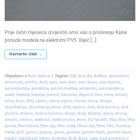
Prije četiri mjeseca izvijestili smo vas o proširenju Kijine
ponude modela na električni PV5. Riječ […]
Nastavite čitati
→
Objavljeno u
Auto dijelovi
|
Tagiran
208
,
5ica
,
A6
,
AdBlue
,
akumulator
,
amortizeri
,
antifriz
,
Audi
,
auto
,
auto auto
,
auto kreso
,
autodijelovi
,
autoindustrija
,
autoklima
,
autokozmetika
,
autokreso
,
autosjedalica
,
avant
,
baterija
,
baterije
,
benzin
,
benzinac
,
Beyond Zero
,
bmw
,
brisači
,
brtva
,
Buzz
,
BYD
,
cabrio
,
cijena
,
cijene
,
cruiser
,
dacia
,
design
,
dezinfekcija
,
dezinfekcija klime
,
dfsk
,
dijelovi
,
disk
,
disk kočnice
,
disk
pločice
,
diskovi
,
diskovi kočnice
,
dizajn
,
dizel
,
dizelaš
,
djeca
,
doseg
,
electric
,
electro
,
električni
,
elektromotor
,
etron
,
EV
,
facelift
,
filtar
,
filter
,
filter
goriva
,
filter kabine
,
filter ulja
,
filter zraka
,
filtera ulja
,
filteri
,
filtri
,
frontera
,
Geely
,
golf
,
gorivo
,
grijanje
,
gume
,
gumeni
,
gumeni tepih
,
gumeni tepisi
,
Haribo
,
hatchback
,
hibrid
,
hrvatska
,
ID
,
ID. Buzz
,
Juke
,
Kad govorimo o