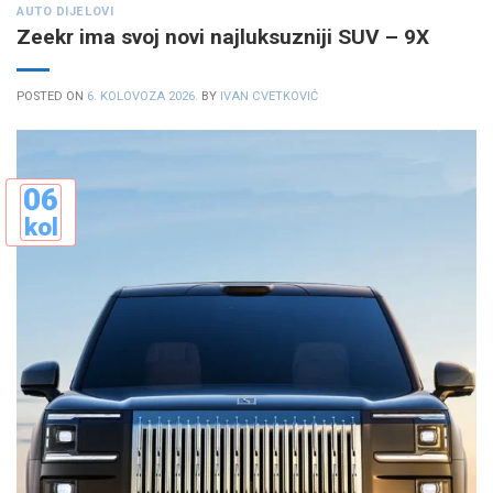
AUTO DIJELOVI
Zeekr ima svoj novi najluksuzniji SUV – 9X
POSTED ON
6. KOLOVOZA 2026.
BY
IVAN CVETKOVIĆ
06
kol