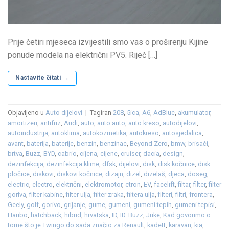
Prije četiri mjeseca izvijestili smo vas o proširenju Kijine
ponude modela na električni PV5. Riječ […]
Nastavite čitati
→
Objavljeno u
Auto dijelovi
|
Tagiran
208
,
5ica
,
A6
,
AdBlue
,
akumulator
,
amortizeri
,
antifriz
,
Audi
,
auto
,
auto auto
,
auto kreso
,
autodijelovi
,
autoindustrija
,
autoklima
,
autokozmetika
,
autokreso
,
autosjedalica
,
avant
,
baterija
,
baterije
,
benzin
,
benzinac
,
Beyond Zero
,
bmw
,
brisači
,
brtva
,
Buzz
,
BYD
,
cabrio
,
cijena
,
cijene
,
cruiser
,
dacia
,
design
,
dezinfekcija
,
dezinfekcija klime
,
dfsk
,
dijelovi
,
disk
,
disk kočnice
,
disk
pločice
,
diskovi
,
diskovi kočnice
,
dizajn
,
dizel
,
dizelaš
,
djeca
,
doseg
,
electric
,
electro
,
električni
,
elektromotor
,
etron
,
EV
,
facelift
,
filtar
,
filter
,
filter
goriva
,
filter kabine
,
filter ulja
,
filter zraka
,
filtera ulja
,
filteri
,
filtri
,
frontera
,
Geely
,
golf
,
gorivo
,
grijanje
,
gume
,
gumeni
,
gumeni tepih
,
gumeni tepisi
,
Haribo
,
hatchback
,
hibrid
,
hrvatska
,
ID
,
ID. Buzz
,
Juke
,
Kad govorimo o
tome što je Twingo do sada značio za Renault
,
kadett
,
karavan
,
kia
,