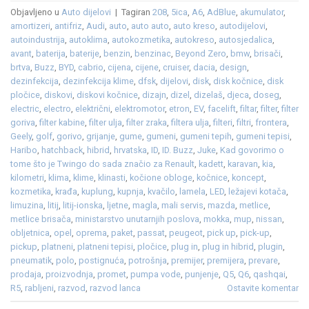
Objavljeno u
Auto dijelovi
|
Tagiran
208
,
5ica
,
A6
,
AdBlue
,
akumulator
,
amortizeri
,
antifriz
,
Audi
,
auto
,
auto auto
,
auto kreso
,
autodijelovi
,
autoindustrija
,
autoklima
,
autokozmetika
,
autokreso
,
autosjedalica
,
avant
,
baterija
,
baterije
,
benzin
,
benzinac
,
Beyond Zero
,
bmw
,
brisači
,
brtva
,
Buzz
,
BYD
,
cabrio
,
cijena
,
cijene
,
cruiser
,
dacia
,
design
,
dezinfekcija
,
dezinfekcija klime
,
dfsk
,
dijelovi
,
disk
,
disk kočnice
,
disk
pločice
,
diskovi
,
diskovi kočnice
,
dizajn
,
dizel
,
dizelaš
,
djeca
,
doseg
,
electric
,
electro
,
električni
,
elektromotor
,
etron
,
EV
,
facelift
,
filtar
,
filter
,
filter
goriva
,
filter kabine
,
filter ulja
,
filter zraka
,
filtera ulja
,
filteri
,
filtri
,
frontera
,
Geely
,
golf
,
gorivo
,
grijanje
,
gume
,
gumeni
,
gumeni tepih
,
gumeni tepisi
,
Haribo
,
hatchback
,
hibrid
,
hrvatska
,
ID
,
ID. Buzz
,
Juke
,
Kad govorimo o
tome što je Twingo do sada značio za Renault
,
kadett
,
karavan
,
kia
,
kilometri
,
klima
,
klime
,
klinasti
,
kočione obloge
,
kočnice
,
koncept
,
kozmetika
,
krađa
,
kuplung
,
kupnja
,
kvačilo
,
lamela
,
LED
,
ležajevi kotača
,
limuzina
,
litij
,
litij-ionska
,
ljetne
,
magla
,
mali servis
,
mazda
,
metlice
,
metlice brisača
,
ministarstvo unutarnjih poslova
,
mokka
,
mup
,
nissan
,
obljetnica
,
opel
,
oprema
,
paket
,
passat
,
peugeot
,
pick up
,
pick-up
,
pickup
,
platneni
,
platneni tepisi
,
pločice
,
plug in
,
plug in hibrid
,
plugin
,
pneumatik
,
polo
,
postignuća
,
potrošnja
,
premijer
,
premijera
,
prevare
,
prodaja
,
proizvodnja
,
promet
,
pumpa vode
,
punjenje
,
Q5
,
Q6
,
qashqai
,
R5
,
rabljeni
,
razvod
,
razvod lanca
Ostavite komentar