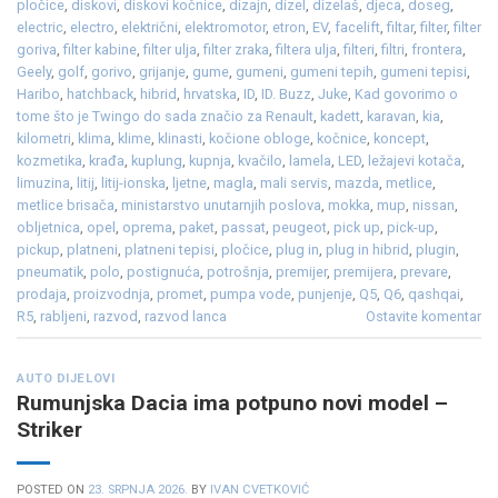
pločice
,
diskovi
,
diskovi kočnice
,
dizajn
,
dizel
,
dizelaš
,
djeca
,
doseg
,
electric
,
electro
,
električni
,
elektromotor
,
etron
,
EV
,
facelift
,
filtar
,
filter
,
filter
goriva
,
filter kabine
,
filter ulja
,
filter zraka
,
filtera ulja
,
filteri
,
filtri
,
frontera
,
Geely
,
golf
,
gorivo
,
grijanje
,
gume
,
gumeni
,
gumeni tepih
,
gumeni tepisi
,
Haribo
,
hatchback
,
hibrid
,
hrvatska
,
ID
,
ID. Buzz
,
Juke
,
Kad govorimo o
tome što je Twingo do sada značio za Renault
,
kadett
,
karavan
,
kia
,
kilometri
,
klima
,
klime
,
klinasti
,
kočione obloge
,
kočnice
,
koncept
,
kozmetika
,
krađa
,
kuplung
,
kupnja
,
kvačilo
,
lamela
,
LED
,
ležajevi kotača
,
limuzina
,
litij
,
litij-ionska
,
ljetne
,
magla
,
mali servis
,
mazda
,
metlice
,
metlice brisača
,
ministarstvo unutarnjih poslova
,
mokka
,
mup
,
nissan
,
obljetnica
,
opel
,
oprema
,
paket
,
passat
,
peugeot
,
pick up
,
pick-up
,
pickup
,
platneni
,
platneni tepisi
,
pločice
,
plug in
,
plug in hibrid
,
plugin
,
pneumatik
,
polo
,
postignuća
,
potrošnja
,
premijer
,
premijera
,
prevare
,
prodaja
,
proizvodnja
,
promet
,
pumpa vode
,
punjenje
,
Q5
,
Q6
,
qashqai
,
R5
,
rabljeni
,
razvod
,
razvod lanca
Ostavite komentar
AUTO DIJELOVI
Rumunjska Dacia ima potpuno novi model –
Striker
POSTED ON
23. SRPNJA 2026.
BY
IVAN CVETKOVIĆ