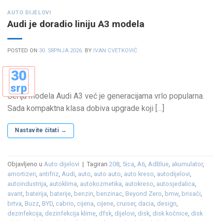
AUTO DIJELOVI
Audi je doradio liniju A3 modela
POSTED ON
30. SRPNJA 2026.
BY
IVAN CVETKOVIĆ
30
srp
Serija modela Audi A3 već je generacijama vrlo popularna.
Sada kompaktna klasa dobiva upgrade koji […]
Nastavite čitati
→
Objavljeno u
Auto dijelovi
|
Tagiran
208
,
5ica
,
A6
,
AdBlue
,
akumulator
,
amortizeri
,
antifriz
,
Audi
,
auto
,
auto auto
,
auto kreso
,
autodijelovi
,
autoindustrija
,
autoklima
,
autokozmetika
,
autokreso
,
autosjedalica
,
avant
,
baterija
,
baterije
,
benzin
,
benzinac
,
Beyond Zero
,
bmw
,
brisači
,
brtva
,
Buzz
,
BYD
,
cabrio
,
cijena
,
cijene
,
cruiser
,
dacia
,
design
,
dezinfekcija
,
dezinfekcija klime
,
dfsk
,
dijelovi
,
disk
,
disk kočnice
,
disk