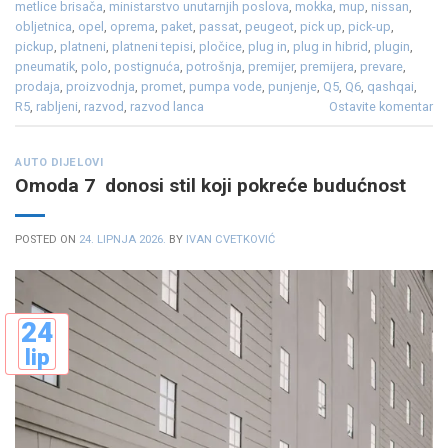
metlice brisača
,
ministarstvo unutarnjih poslova
,
mokka
,
mup
,
nissan
,
obljetnica
,
opel
,
oprema
,
paket
,
passat
,
peugeot
,
pick up
,
pick-up
,
pickup
,
platneni
,
platneni tepisi
,
pločice
,
plug in
,
plug in hibrid
,
plugin
,
pneumatik
,
polo
,
postignuća
,
potrošnja
,
premijer
,
premijera
,
prevare
,
prodaja
,
proizvodnja
,
promet
,
pumpa vode
,
punjenje
,
Q5
,
Q6
,
qashqai
,
R5
,
rabljeni
,
razvod
,
razvod lanca
Ostavite komentar
AUTO DIJELOVI
Omoda 7 donosi stil koji pokreće budućnost
POSTED ON
24. LIPNJA 2026.
BY
IVAN CVETKOVIĆ
24
lip