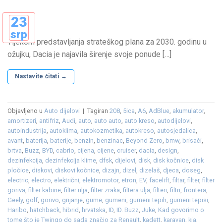
23
srp
Tijekom predstavljanja strateškog plana za 2030. godinu u
ožujku, Dacia je najavila širenje svoje ponude […]
Nastavite čitati
→
Objavljeno u
Auto dijelovi
|
Tagiran
208
,
5ica
,
A6
,
AdBlue
,
akumulator
,
amortizeri
,
antifriz
,
Audi
,
auto
,
auto auto
,
auto kreso
,
autodijelovi
,
autoindustrija
,
autoklima
,
autokozmetika
,
autokreso
,
autosjedalica
,
avant
,
baterija
,
baterije
,
benzin
,
benzinac
,
Beyond Zero
,
bmw
,
brisači
,
brtva
,
Buzz
,
BYD
,
cabrio
,
cijena
,
cijene
,
cruiser
,
dacia
,
design
,
dezinfekcija
,
dezinfekcija klime
,
dfsk
,
dijelovi
,
disk
,
disk kočnice
,
disk
pločice
,
diskovi
,
diskovi kočnice
,
dizajn
,
dizel
,
dizelaš
,
djeca
,
doseg
,
electric
,
electro
,
električni
,
elektromotor
,
etron
,
EV
,
facelift
,
filtar
,
filter
,
filter
goriva
,
filter kabine
,
filter ulja
,
filter zraka
,
filtera ulja
,
filteri
,
filtri
,
frontera
,
Geely
,
golf
,
gorivo
,
grijanje
,
gume
,
gumeni
,
gumeni tepih
,
gumeni tepisi
,
Haribo
,
hatchback
,
hibrid
,
hrvatska
,
ID
,
ID. Buzz
,
Juke
,
Kad govorimo o
tome što je Twingo do sada značio za Renault
,
kadett
,
karavan
,
kia
,