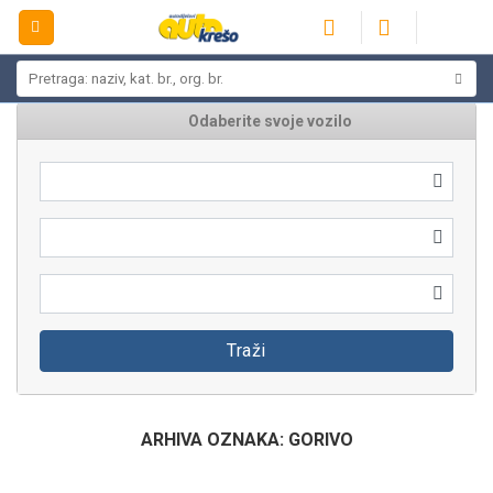
Skip
to
content
Pretraži:
Odaberite svoje vozilo
Traži
ARHIVA OZNAKA:
GORIVO