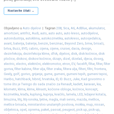
Nastavite čitati
→
Objavljeno u
Auto dijelovi
|
Tagiran
208
,
5ica
,
A6
,
AdBlue
,
akumulator
,
amortizeri
,
antifriz
,
Audi
,
auto
,
auto auto
,
auto kreso
,
autodijelovi
,
autoindustrija
,
autoklima
,
autokozmetika
,
autokreso
,
autosjedalica
,
avant
,
baterija
,
baterije
,
benzin
,
benzinac
,
Beyond Zero
,
bmw
,
brisači
,
brtva
,
Buzz
,
BYD
,
cabrio
,
cijena
,
cijene
,
cruiser
,
dacia
,
design
,
dezinfekcija
,
dezinfekcija klime
,
dfsk
,
dijelovi
,
disk
,
disk kočnice
,
disk
pločice
,
diskovi
,
diskovi kočnice
,
dizajn
,
dizel
,
dizelaš
,
djeca
,
doseg
,
electric
,
electro
,
električni
,
elektromotor
,
etron
,
EV
,
facelift
,
filtar
,
filter
,
filter
goriva
,
filter kabine
,
filter ulja
,
filter zraka
,
filtera ulja
,
filteri
,
filtri
,
frontera
,
Geely
,
golf
,
gorivo
,
grijanje
,
gume
,
gumeni
,
gumeni tepih
,
gumeni tepisi
,
Haribo
,
hatchback
,
hibrid
,
hrvatska
,
ID
,
ID. Buzz
,
Juke
,
Kad govorimo o
tome što je Twingo do sada značio za Renault
,
kadett
,
karavan
,
kia
,
kilometri
,
klima
,
klime
,
klinasti
,
kočione obloge
,
kočnice
,
koncept
,
kozmetika
,
krađa
,
kuplung
,
kupnja
,
kvačilo
,
lamela
,
LED
,
ležajevi kotača
,
limuzina
,
litij
,
litij-ionska
,
ljetne
,
magla
,
mali servis
,
mazda
,
metlice
,
metlice brisača
,
ministarstvo unutarnjih poslova
,
mokka
,
mup
,
nissan
,
obljetnica
,
opel
,
oprema
,
paket
,
passat
,
peugeot
,
pick up
,
pick-up
,