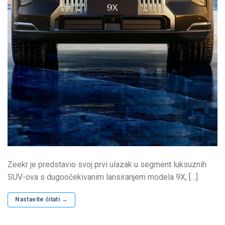
Zeekr je predstavio svoj prvi ulazak u segment luksuznih
SUV-ova s ​​dugoočekivanim lansiranjem modela 9X, […]
Nastavite čitati
→