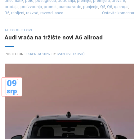
pneumatik
,
polo
,
postignuća
,
potrošnja
,
premijer
,
premijera
,
prevare
,
prodaja
,
proizvodnja
,
promet
,
pumpa vode
,
punjenje
,
Q5
,
Q6
,
qashqai
,
R5
,
rabljeni
,
razvod
,
razvod lanca
Ostavite komentar
AUTO DIJELOVI
Audi vraća na tržište novi A6 allroad
POSTED ON
9. SRPNJA 2026.
BY
IVAN CVETKOVIĆ
09
srp