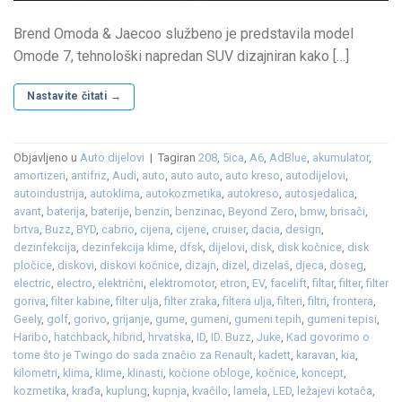
Brend Omoda & Jaecoo službeno je predstavila model
Omode 7, tehnološki napredan SUV dizajniran kako […]
Nastavite čitati
→
Objavljeno u
Auto dijelovi
|
Tagiran
208
,
5ica
,
A6
,
AdBlue
,
akumulator
,
amortizeri
,
antifriz
,
Audi
,
auto
,
auto auto
,
auto kreso
,
autodijelovi
,
autoindustrija
,
autoklima
,
autokozmetika
,
autokreso
,
autosjedalica
,
avant
,
baterija
,
baterije
,
benzin
,
benzinac
,
Beyond Zero
,
bmw
,
brisači
,
brtva
,
Buzz
,
BYD
,
cabrio
,
cijena
,
cijene
,
cruiser
,
dacia
,
design
,
dezinfekcija
,
dezinfekcija klime
,
dfsk
,
dijelovi
,
disk
,
disk kočnice
,
disk
pločice
,
diskovi
,
diskovi kočnice
,
dizajn
,
dizel
,
dizelaš
,
djeca
,
doseg
,
electric
,
electro
,
električni
,
elektromotor
,
etron
,
EV
,
facelift
,
filtar
,
filter
,
filter
goriva
,
filter kabine
,
filter ulja
,
filter zraka
,
filtera ulja
,
filteri
,
filtri
,
frontera
,
Geely
,
golf
,
gorivo
,
grijanje
,
gume
,
gumeni
,
gumeni tepih
,
gumeni tepisi
,
Haribo
,
hatchback
,
hibrid
,
hrvatska
,
ID
,
ID. Buzz
,
Juke
,
Kad govorimo o
tome što je Twingo do sada značio za Renault
,
kadett
,
karavan
,
kia
,
kilometri
,
klima
,
klime
,
klinasti
,
kočione obloge
,
kočnice
,
koncept
,
kozmetika
,
krađa
,
kuplung
,
kupnja
,
kvačilo
,
lamela
,
LED
,
ležajevi kotača
,