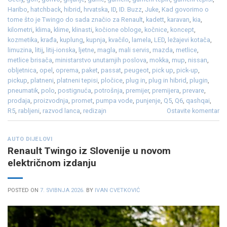
Haribo
,
hatchback
,
hibrid
,
hrvatska
,
ID
,
ID. Buzz
,
Juke
,
Kad govorimo o
tome što je Twingo do sada značio za Renault
,
kadett
,
karavan
,
kia
,
kilometri
,
klima
,
klime
,
klinasti
,
kočione obloge
,
kočnice
,
koncept
,
kozmetika
,
krađa
,
kuplung
,
kupnja
,
kvačilo
,
lamela
,
LED
,
ležajevi kotača
,
limuzina
,
litij
,
litij-ionska
,
ljetne
,
magla
,
mali servis
,
mazda
,
metlice
,
metlice brisača
,
ministarstvo unutarnjih poslova
,
mokka
,
mup
,
nissan
,
obljetnica
,
opel
,
oprema
,
paket
,
passat
,
peugeot
,
pick up
,
pick-up
,
pickup
,
platneni
,
platneni tepisi
,
pločice
,
plug in
,
plug in hibrid
,
plugin
,
pneumatik
,
polo
,
postignuća
,
potrošnja
,
premijer
,
premijera
,
prevare
,
prodaja
,
proizvodnja
,
promet
,
pumpa vode
,
punjenje
,
Q5
,
Q6
,
qashqai
,
R5
,
rabljeni
,
razvod lanca
,
redizajn
Ostavite komentar
AUTO DIJELOVI
Renault Twingo iz Slovenije u novom
električnom izdanju
POSTED ON
7. SVIBNJA 2026.
BY
IVAN CVETKOVIĆ