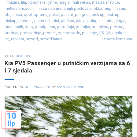
limuzina
,
litij
,
litij-ionska
,
ljetne
,
magla
,
mali servis
,
mazda
,
metlice
,
metlice brisača
,
ministarstvo unutarnjih poslova
,
mokka
,
mup
,
nissan
,
obljetnica
,
opel
,
oprema
,
paket
,
passat
,
peugeot
,
pick up
,
pick-up
,
pickup
,
platneni
,
platneni tepisi
,
pločice
,
plug in
,
plug in hibrid
,
plugin
,
pneumatik
,
polo
,
postignuća
,
potrošnja
,
premijer
,
premijera
,
prevare
,
prodaja
,
proizvodnja
,
promet
,
pumpa vode
,
punjenje
,
Q5
,
Q6
,
qashqai
,
R5
,
rabljeni
,
razvod
,
razvod lanca
Ostavite komentar
AUTO DIJELOVI
Kia PV5 Passenger u putničkim verzijama sa 6
i 7 sjedala
POSTED ON
10. LIPNJA 2026.
BY
IVAN CVETKOVIĆ
10
lip