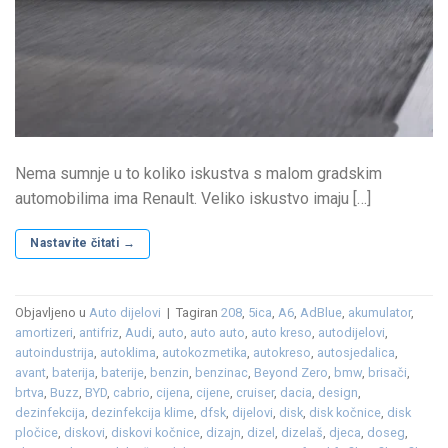
Nema sumnje u to koliko iskustva s malom gradskim
automobilima ima Renault. Veliko iskustvo imaju […]
Nastavite čitati
→
Objavljeno u
Auto dijelovi
|
Tagiran
208
,
5ica
,
A6
,
AdBlue
,
akumulator
,
amortizeri
,
antifriz
,
Audi
,
auto
,
auto auto
,
auto kreso
,
autodijelovi
,
autoindustrija
,
autoklima
,
autokozmetika
,
autokreso
,
autosjedalica
,
avant
,
baterija
,
baterije
,
benzin
,
benzinac
,
Beyond Zero
,
bmw
,
brisači
,
brtva
,
Buzz
,
BYD
,
cabrio
,
cijena
,
cijene
,
cruiser
,
dacia
,
design
,
dezinfekcija
,
dezinfekcija klime
,
dfsk
,
dijelovi
,
disk
,
disk kočnice
,
disk
pločice
,
diskovi
,
diskovi kočnice
,
dizajn
,
dizel
,
dizelaš
,
djeca
,
doseg
,