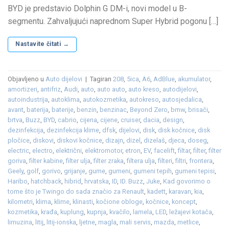
BYD je predstavio Dolphin G DM-i, novi model u B-
segmentu. Zahvaljujući naprednom Super Hybrid pogonu […]
Nastavite čitati
→
Objavljeno u
Auto dijelovi
|
Tagiran
208
,
5ica
,
A6
,
AdBlue
,
akumulator
,
amortizeri
,
antifriz
,
Audi
,
auto
,
auto auto
,
auto kreso
,
autodijelovi
,
autoindustrija
,
autoklima
,
autokozmetika
,
autokreso
,
autosjedalica
,
avant
,
baterija
,
baterije
,
benzin
,
benzinac
,
Beyond Zero
,
bmw
,
brisači
,
brtva
,
Buzz
,
BYD
,
cabrio
,
cijena
,
cijene
,
cruiser
,
dacia
,
design
,
dezinfekcija
,
dezinfekcija klime
,
dfsk
,
dijelovi
,
disk
,
disk kočnice
,
disk
pločice
,
diskovi
,
diskovi kočnice
,
dizajn
,
dizel
,
dizelaš
,
djeca
,
doseg
,
electric
,
electro
,
električni
,
elektromotor
,
etron
,
EV
,
facelift
,
filtar
,
filter
,
filter
goriva
,
filter kabine
,
filter ulja
,
filter zraka
,
filtera ulja
,
filteri
,
filtri
,
frontera
,
Geely
,
golf
,
gorivo
,
grijanje
,
gume
,
gumeni
,
gumeni tepih
,
gumeni tepisi
,
Haribo
,
hatchback
,
hibrid
,
hrvatska
,
ID
,
ID. Buzz
,
Juke
,
Kad govorimo o
tome što je Twingo do sada značio za Renault
,
kadett
,
karavan
,
kia
,
kilometri
,
klima
,
klime
,
klinasti
,
kočione obloge
,
kočnice
,
koncept
,
kozmetika
,
krađa
,
kuplung
,
kupnja
,
kvačilo
,
lamela
,
LED
,
ležajevi kotača
,
limuzina
,
litij
,
litij-ionska
,
ljetne
,
magla
,
mali servis
,
mazda
,
metlice
,