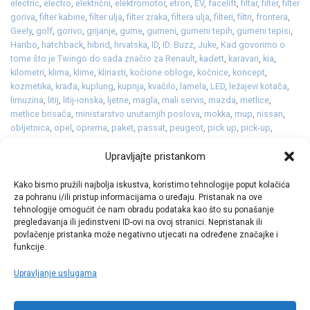
electric
,
electro
,
električni
,
elektromotor
,
etron
,
EV
,
facelift
,
filtar
,
filter
,
filter
goriva
,
filter kabine
,
filter ulja
,
filter zraka
,
filtera ulja
,
filteri
,
filtri
,
frontera
,
Geely
,
golf
,
gorivo
,
grijanje
,
gume
,
gumeni
,
gumeni tepih
,
gumeni tepisi
,
Haribo
,
hatchback
,
hibrid
,
hrvatska
,
ID
,
ID. Buzz
,
Juke
,
Kad govorimo o
tome što je Twingo do sada značio za Renault
,
kadett
,
karavan
,
kia
,
kilometri
,
klima
,
klime
,
klinasti
,
kočione obloge
,
kočnice
,
koncept
,
kozmetika
,
krađa
,
kuplung
,
kupnja
,
kvačilo
,
lamela
,
LED
,
ležajevi kotača
,
limuzina
,
litij
,
litij-ionska
,
ljetne
,
magla
,
mali servis
,
mazda
,
metlice
,
metlice brisača
,
ministarstvo unutarnjih poslova
,
mokka
,
mup
,
nissan
,
obljetnica
,
opel
,
oprema
,
paket
,
passat
,
peugeot
,
pick up
,
pick-up
,
pickup
,
platneni
,
platneni tepisi
,
pločice
,
plug in
,
plug in hibrid
,
plugin
,
pneumatik
,
polo
,
postignuća
,
potrošnja
,
premijer
,
premijera
,
prevare
,
Upravljajte pristankom
prodaja
,
proizvodnja
,
promet
,
pumpa vode
,
punjenje
,
Q5
,
Q6
,
qashqai
,
R5
,
rabljeni
,
razvod lanca
,
redizajn
Ostavite komentar
Kako bismo pružili najbolja iskustva, koristimo tehnologije poput kolačića
za pohranu i/ili pristup informacijama o uređaju. Pristanak na ove
tehnologije omogućit će nam obradu podataka kao što su ponašanje
pregledavanja ili jedinstveni ID-ovi na ovoj stranici. Nepristanak ili
1
2
3
4
…
14
povlačenje pristanka može negativno utjecati na određene značajke i
funkcije.
Upravljanje uslugama
Call centar