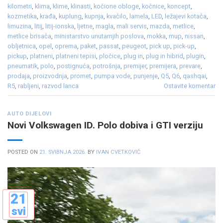
kilometri
,
klima
,
klime
,
klinasti
,
kočione obloge
,
kočnice
,
koncept
,
kozmetika
,
krađa
,
kuplung
,
kupnja
,
kvačilo
,
lamela
,
LED
,
ležajevi kotača
,
limuzina
,
litij
,
litij-ionska
,
ljetne
,
magla
,
mali servis
,
mazda
,
metlice
,
metlice brisača
,
ministarstvo unutarnjih poslova
,
mokka
,
mup
,
nissan
,
obljetnica
,
opel
,
oprema
,
paket
,
passat
,
peugeot
,
pick up
,
pick-up
,
pickup
,
platneni
,
platneni tepisi
,
pločice
,
plug in
,
plug in hibrid
,
plugin
,
pneumatik
,
polo
,
postignuća
,
potrošnja
,
premijer
,
premijera
,
prevare
,
prodaja
,
proizvodnja
,
promet
,
pumpa vode
,
punjenje
,
Q5
,
Q6
,
qashqai
,
R5
,
rabljeni
,
razvod lanca
Ostavite komentar
AUTO DIJELOVI
Novi Volkswagen ID. Polo dobiva i GTI verziju
POSTED ON
21. SVIBNJA 2026.
BY
IVAN CVETKOVIĆ
21
svi