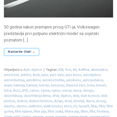
50 godina nakon premijere prvog GTI-ja, Volkswagen
predstavlja prvi potpuno električni model sa svjetski
poznatom […]
Nastavite čitati
→
Objavljeno u
Auto dijelovi
|
Tagiran
208
,
5ica
,
A6
,
AdBlue
,
akumulator
,
amortizeri
,
antifriz
,
Audi
,
auto
,
auto auto
,
auto kreso
,
autodijelovi
,
autoindustrija
,
autoklima
,
autokozmetika
,
autokreso
,
autosjedalica
,
avant
,
baterija
,
baterije
,
benzin
,
benzinac
,
Beyond Zero
,
bmw
,
brisači
,
brtva
,
Buzz
,
BYD
,
cabrio
,
cijena
,
cijene
,
cruiser
,
dacia
,
design
,
dezinfekcija
,
dezinfekcija klime
,
dfsk
,
dijelovi
,
disk
,
disk kočnice
,
disk
pločice
,
diskovi
,
diskovi kočnice
,
dizajn
,
dizel
,
dizelaš
,
djeca
,
doseg
,
electric
,
electro
,
električni
,
elektromotor
,
etron
,
EV
,
facelift
,
filtar
,
filter
,
filter
goriva
,
filter kabine
,
filter ulja
,
filter zraka
,
filtera ulja
,
filteri
,
filtri
,
frontera
,
Geely
,
golf
,
gorivo
,
grijanje
,
gume
,
gumeni
,
gumeni tepih
,
gumeni tepisi
,