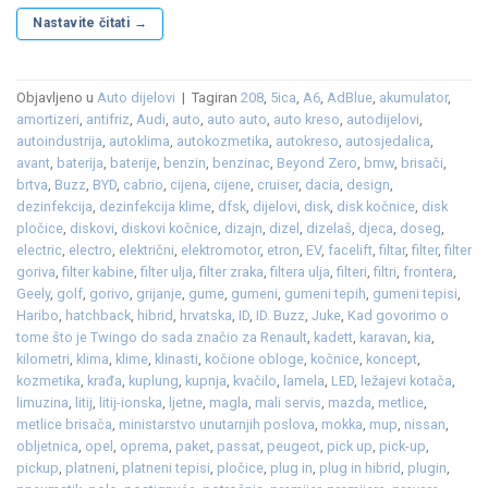
Nastavite čitati
→
Objavljeno u
Auto dijelovi
|
Tagiran
208
,
5ica
,
A6
,
AdBlue
,
akumulator
,
amortizeri
,
antifriz
,
Audi
,
auto
,
auto auto
,
auto kreso
,
autodijelovi
,
autoindustrija
,
autoklima
,
autokozmetika
,
autokreso
,
autosjedalica
,
avant
,
baterija
,
baterije
,
benzin
,
benzinac
,
Beyond Zero
,
bmw
,
brisači
,
brtva
,
Buzz
,
BYD
,
cabrio
,
cijena
,
cijene
,
cruiser
,
dacia
,
design
,
dezinfekcija
,
dezinfekcija klime
,
dfsk
,
dijelovi
,
disk
,
disk kočnice
,
disk
pločice
,
diskovi
,
diskovi kočnice
,
dizajn
,
dizel
,
dizelaš
,
djeca
,
doseg
,
electric
,
electro
,
električni
,
elektromotor
,
etron
,
EV
,
facelift
,
filtar
,
filter
,
filter
goriva
,
filter kabine
,
filter ulja
,
filter zraka
,
filtera ulja
,
filteri
,
filtri
,
frontera
,
Geely
,
golf
,
gorivo
,
grijanje
,
gume
,
gumeni
,
gumeni tepih
,
gumeni tepisi
,
Haribo
,
hatchback
,
hibrid
,
hrvatska
,
ID
,
ID. Buzz
,
Juke
,
Kad govorimo o
tome što je Twingo do sada značio za Renault
,
kadett
,
karavan
,
kia
,
kilometri
,
klima
,
klime
,
klinasti
,
kočione obloge
,
kočnice
,
koncept
,
kozmetika
,
krađa
,
kuplung
,
kupnja
,
kvačilo
,
lamela
,
LED
,
ležajevi kotača
,
limuzina
,
litij
,
litij-ionska
,
ljetne
,
magla
,
mali servis
,
mazda
,
metlice
,
metlice brisača
,
ministarstvo unutarnjih poslova
,
mokka
,
mup
,
nissan
,
obljetnica
,
opel
,
oprema
,
paket
,
passat
,
peugeot
,
pick up
,
pick-up
,
pickup
,
platneni
,
platneni tepisi
,
pločice
,
plug in
,
plug in hibrid
,
plugin
,