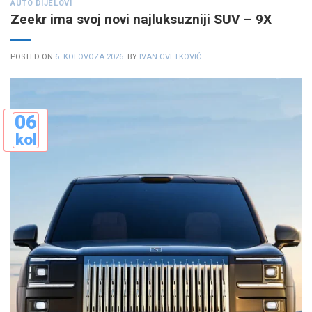
AUTO DIJELOVI
Zeekr ima svoj novi najluksuzniji SUV – 9X
POSTED ON
6. KOLOVOZA 2026.
BY
IVAN CVETKOVIĆ
06
kol