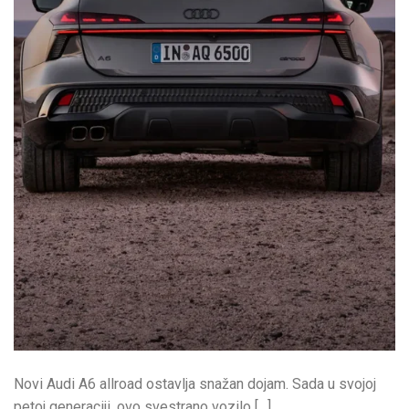
Novi Audi A6 allroad ostavlja snažan dojam. Sada u svojoj
petoj generaciji, ovo svestrano vozilo […]