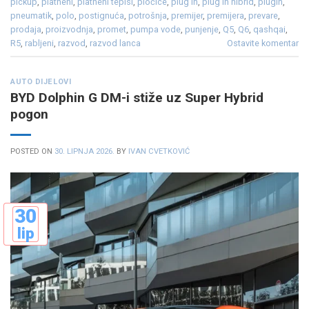
pickup
,
platneni
,
platneni tepisi
,
pločice
,
plug in
,
plug in hibrid
,
plugin
,
pneumatik
,
polo
,
postignuća
,
potrošnja
,
premijer
,
premijera
,
prevare
,
prodaja
,
proizvodnja
,
promet
,
pumpa vode
,
punjenje
,
Q5
,
Q6
,
qashqai
,
R5
,
rabljeni
,
razvod
,
razvod lanca
Ostavite komentar
AUTO DIJELOVI
BYD Dolphin G DM-i stiže uz Super Hybrid
pogon
POSTED ON
30. LIPNJA 2026.
BY
IVAN CVETKOVIĆ
30
lip