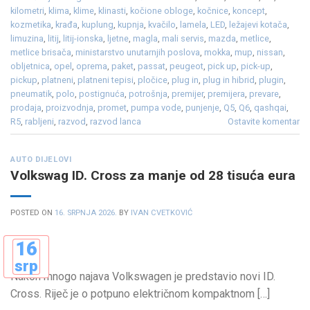
kilometri
,
klima
,
klime
,
klinasti
,
kočione obloge
,
kočnice
,
koncept
,
kozmetika
,
krađa
,
kuplung
,
kupnja
,
kvačilo
,
lamela
,
LED
,
ležajevi kotača
,
limuzina
,
litij
,
litij-ionska
,
ljetne
,
magla
,
mali servis
,
mazda
,
metlice
,
metlice brisača
,
ministarstvo unutarnjih poslova
,
mokka
,
mup
,
nissan
,
obljetnica
,
opel
,
oprema
,
paket
,
passat
,
peugeot
,
pick up
,
pick-up
,
pickup
,
platneni
,
platneni tepisi
,
pločice
,
plug in
,
plug in hibrid
,
plugin
,
pneumatik
,
polo
,
postignuća
,
potrošnja
,
premijer
,
premijera
,
prevare
,
prodaja
,
proizvodnja
,
promet
,
pumpa vode
,
punjenje
,
Q5
,
Q6
,
qashqai
,
R5
,
rabljeni
,
razvod
,
razvod lanca
Ostavite komentar
AUTO DIJELOVI
Volkswag ID. Cross za manje od 28 tisuća eura
POSTED ON
16. SRPNJA 2026.
BY
IVAN CVETKOVIĆ
16
srp
Nakon mnogo najava Volkswagen je predstavio novi ID.
Cross. Riječ je o potpuno električnom kompaktnom […]