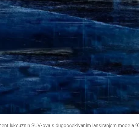
ment luksuznih SUV-ova s ​​dugoočekivanim lansiranjem modela 9X