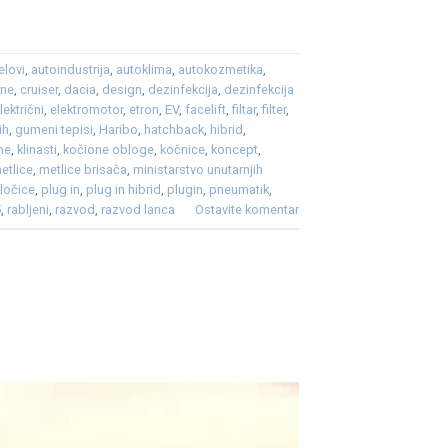
elovi
,
autoindustrija
,
autoklima
,
autokozmetika
,
ene
,
cruiser
,
dacia
,
design
,
dezinfekcija
,
dezinfekcija
lektrični
,
elektromotor
,
etron
,
EV
,
facelift
,
filtar
,
filter
,
ih
,
gumeni tepisi
,
Haribo
,
hatchback
,
hibrid
,
me
,
klinasti
,
kočione obloge
,
kočnice
,
koncept
,
etlice
,
metlice brisača
,
ministarstvo unutarnjih
ločice
,
plug in
,
plug in hibrid
,
plugin
,
pneumatik
,
5
,
rabljeni
,
razvod
,
razvod lanca
Ostavite komentar