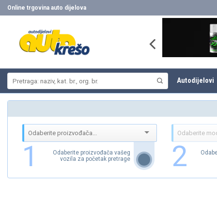
Skip
Online trgovina auto dijelova
to
content
Pretraži:
Autodijelovi
1
2
Odaberite proizvođača vašeg
Odabe
vozila za početak pretrage