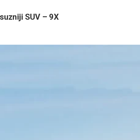
ksuzniji SUV – 9X