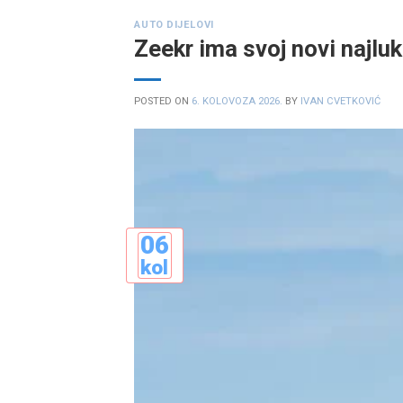
AUTO DIJELOVI
Zeekr ima svoj novi najlu
POSTED ON
6. KOLOVOZA 2026.
BY
IVAN CVETKOVIĆ
06
kol