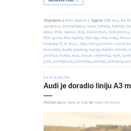
Nastavite čitati
→
Objavljeno u
Auto dijelovi
|
Tagiran
208
,
5ica
,
A6
,
A
autokreso
,
autosjedalica
,
avant
,
baterija
,
baterije
,
be
klime
,
dfsk
,
dijelovi
,
disk
,
disk kočnice
,
disk pločice
filter goriva
,
filter kabine
,
filter ulja
,
filter zraka
,
filtera 
hrvatska
,
ID
,
ID. Buzz
,
Juke
,
Kad govorimo o tome što
kozmetika
,
krađa
,
kuplung
,
kupnja
,
kvačilo
,
lamela
,
L
poslova
,
mokka
,
mup
,
nissan
,
obljetnica
,
opel
,
opre
polo
,
postignuća
,
potrošnja
,
premijer
,
premijera
,
pre
AUTO DIJELOVI
Audi je doradio liniju A3 
POSTED ON
30. SRPNJA 2026.
BY
IVAN CVETKOVIĆ