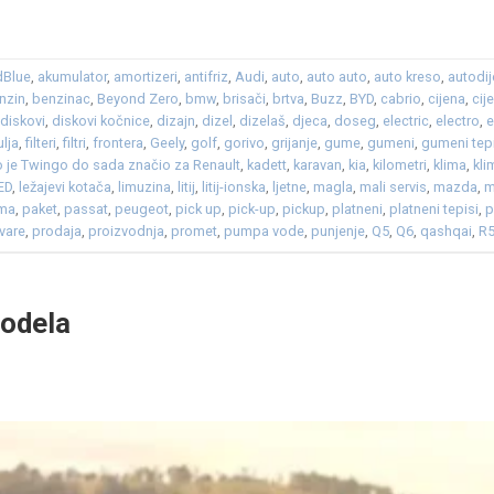
dBlue
,
akumulator
,
amortizeri
,
antifriz
,
Audi
,
auto
,
auto auto
,
auto kreso
,
autodij
nzin
,
benzinac
,
Beyond Zero
,
bmw
,
brisači
,
brtva
,
Buzz
,
BYD
,
cabrio
,
cijena
,
cij
,
diskovi
,
diskovi kočnice
,
dizajn
,
dizel
,
dizelaš
,
djeca
,
doseg
,
electric
,
electro
,
e
ulja
,
filteri
,
filtri
,
frontera
,
Geely
,
golf
,
gorivo
,
grijanje
,
gume
,
gumeni
,
gumeni tep
 je Twingo do sada značio za Renault
,
kadett
,
karavan
,
kia
,
kilometri
,
klima
,
kli
ED
,
ležajevi kotača
,
limuzina
,
litij
,
litij-ionska
,
ljetne
,
magla
,
mali servis
,
mazda
,
m
ma
,
paket
,
passat
,
peugeot
,
pick up
,
pick-up
,
pickup
,
platneni
,
platneni tepisi
,
p
vare
,
prodaja
,
proizvodnja
,
promet
,
pumpa vode
,
punjenje
,
Q5
,
Q6
,
qashqai
,
R
modela