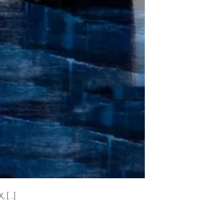
, […]