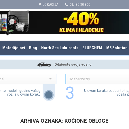
LOKACIJA
01/ 30 30 300
Motodijelovi
Blog
North Sea Lubricants
BLUECHEM
M8 Solution
Odaberite svoje vozilo
3
rite model i godinu vašeg
U ovom koraku odaberite tip
vozila u ovom koraku
vozila 
ARHIVA OZNAKA:
KOČIONE OBLOGE