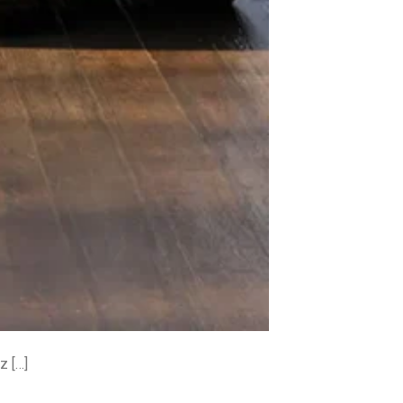
z […]