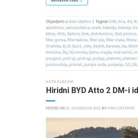
Nastavite čitati
→
Objavljeno u
Auto dijelovi
|
Tagiran
208
,
5ica
,
A6
,
A
autokreso
,
autosjedalica
,
avant
,
baterija
,
baterije
,
be
klime
,
dfsk
,
dijelovi
,
disk
,
disk kočnice
,
disk pločice
filter goriva
,
filter kabine
,
filter ulja
,
filter zraka
,
filtera 
hrvatska
,
ID
,
ID. Buzz
,
Juke
,
kadett
,
karavan
,
kia
,
kilom
limuzina
,
litij
,
litij-ionska
,
ljetne
,
magla
,
mali servis
,
m
peugeot
,
pick up
,
pick-up
,
pickup
,
platneni
,
platneni 
proizvodnja
,
promet
,
pumpa vode
,
punjenje
,
Q5
,
Q6
AUTO DIJELOVI
Hiridni BYD Atto 2 DM-i i
POSTED ON
26. STUDENOGA 2025.
BY
IVAN CVETKOVIĆ