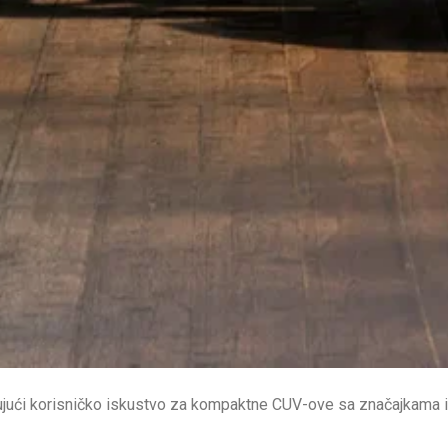
eđujući korisničko iskustvo za kompaktne CUV-ove sa značajkama i