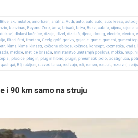
dBlue
,
akumulator
,
amortizeri
,
antifriz
,
Audi
,
auto
,
auto auto
,
auto kreso
,
autodij
nzin
,
benzinac
,
Beyond Zero
,
bmw
,
brisači
,
brtva
,
Buzz
,
cabrio
,
cijena
,
cijene
,
c
,
diskovi
,
diskovi kočnice
,
dizajn
,
dizel
,
dizelaš
,
djeca
,
doseg
,
electric
,
electro
,
e
ulja
,
filteri
,
filtri
,
frontera
,
Geely
,
golf
,
gorivo
,
grijanje
,
gume
,
gumeni
,
gumeni tep
etri
,
klima
,
klime
,
klinasti
,
kočione obloge
,
kočnice
,
koncept
,
kozmetika
,
krađa
,
azda
,
metlice
,
metlice brisača
,
ministarstvo unutarnjih poslova
,
mokka
,
mup
,
n
tepisi
,
pločice
,
plug in
,
plug in hibrid
,
plugin
,
pneumatik
,
polo
,
postignuća
,
pot
,
qashqai
,
R5
,
rabljeni
,
razvod lanca
,
redizajn
,
reli
,
remen
,
renault
,
rezervni
,
serijs
de i 90 km samo na struju