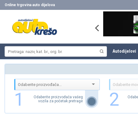
Skip
Online trgovina auto dijelova
to
content
Pretraži:
Autodijelovi
1
2
Odaberite proizvođača vašeg
Odabe
vozila za početak pretrage