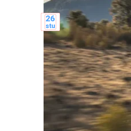
26
stu