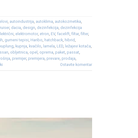
elovi
,
autoindustrija
,
autoklima
,
autokozmetika
,
ruiser
,
dacia
,
design
,
dezinfekcija
,
dezinfekcija
lektrični
,
elektromotor
,
etron
,
EV
,
facelift
,
filtar
,
filter
,
ih
,
gumeni tepisi
,
Haribo
,
hatchback
,
hibrid
,
kuplung
,
kupnja
,
kvačilo
,
lamela
,
LED
,
ležajevi kotača
,
issan
,
obljetnica
,
opel
,
oprema
,
paket
,
passat
,
rošnja
,
premijer
,
premijera
,
prevare
,
prodaja
,
ki
Ostavite komentar