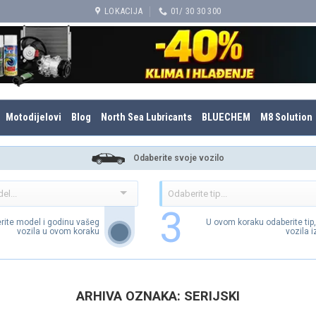
LOKACIJA
01/ 30 30 300
Motodijelovi
Blog
North Sea Lubricants
BLUECHEM
M8 Solution
Odaberite svoje vozilo
3
rite model i godinu vašeg
U ovom koraku odaberite tip
vozila u ovom koraku
vozila 
ARHIVA OZNAKA:
SERIJSKI