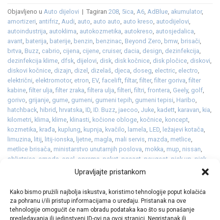
Objavljeno u
Auto dijelovi
|
Tagiran
208
,
5ica
,
A6
,
AdBlue
,
akumulator
,
amortizeri
,
antifriz
,
Audi
,
auto
,
auto auto
,
auto kreso
,
autodijelovi
,
autoindustrija
,
autoklima
,
autokozmetika
,
autokreso
,
autosjedalica
,
avant
,
baterija
,
baterije
,
benzin
,
benzinac
,
Beyond Zero
,
bmw
,
brisači
,
brtva
,
Buzz
,
cabrio
,
cijena
,
cijene
,
cruiser
,
dacia
,
design
,
dezinfekcija
,
dezinfekcija klime
,
dfsk
,
dijelovi
,
disk
,
disk kočnice
,
disk pločice
,
diskovi
,
diskovi kočnice
,
dizajn
,
dizel
,
dizelaš
,
djeca
,
doseg
,
electric
,
electro
,
električni
,
elektromotor
,
etron
,
EV
,
facelift
,
filtar
,
filter
,
filter goriva
,
filter
kabine
,
filter ulja
,
filter zraka
,
filtera ulja
,
filteri
,
filtri
,
frontera
,
Geely
,
golf
,
gorivo
,
grijanje
,
gume
,
gumeni
,
gumeni tepih
,
gumeni tepisi
,
Haribo
,
hatchback
,
hibrid
,
hrvatska
,
ID
,
ID. Buzz
,
jaecoo
,
Juke
,
kadett
,
karavan
,
kia
,
kilometri
,
klima
,
klime
,
klinasti
,
kočione obloge
,
kočnice
,
koncept
,
kozmetika
,
krađa
,
kuplung
,
kupnja
,
kvačilo
,
lamela
,
LED
,
ležajevi kotača
,
limuzina
,
litij
,
litij-ionska
,
ljetne
,
magla
,
mali servis
,
mazda
,
metlice
,
metlice brisača
,
ministarstvo unutarnjih poslova
,
mokka
,
mup
,
nissan
,
obljetnica
,
omoda
,
opel
,
oprema
,
paket
,
passat
,
peugeot
,
pick up
,
pick-
up
,
pickup
,
platneni
,
platneni tepisi
,
pločice
,
plug in
,
plug in hibrid
,
Upravljajte pristankom
plugin
,
pneumatik
,
polo
,
postignuća
,
potrošnja
,
premijer
,
premijera
,
prevare
,
prodaja
,
proizvodnja
,
promet
,
pumpa vode
,
punjenje
,
Q5
,
Q6
,
Kako bismo pružili najbolja iskustva, koristimo tehnologije poput kolačića
qashqai
,
R5
,
rabljeni
,
razvod lanca
,
redizajn
,
reli
,
remen
,
renault
,
rezervni
,
za pohranu i/ili pristup informacijama o uređaju. Pristanak na ove
serijski
,
servis
,
sjedalica
,
snijeg
,
spojka
Ostavite komentar
tehnologije omogućit će nam obradu podataka kao što su ponašanje
pregledavanja ili jedinstveni ID-ovi na ovoj stranici. Nepristanak ili