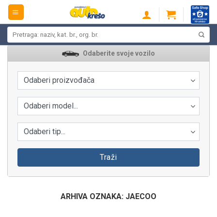
Skip
to
content
Pretraži:
Odaberite svoje vozilo
Odaberi proizvođača
Odaberi model...
Odaberi tip...
Traži
ARHIVA OZNAKA:
JAECOO