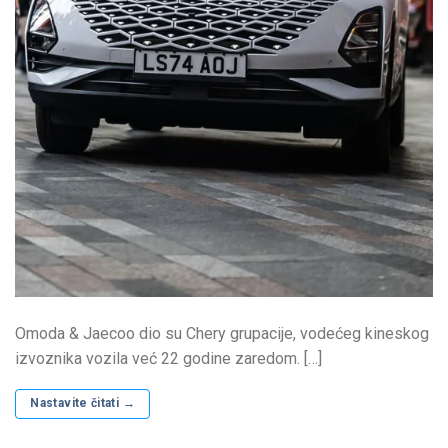
Omoda & Jaecoo dio su Chery grupacije, vodećeg kineskog
izvoznika vozila već 22 godine zaredom. […]
Nastavite čitati
→