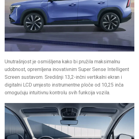
Unutrašnjost je osmišljena kako bi pružila maksimalnu
udobnost, opremljena inovativnim Super Sense Intelligent
Screen sustavom. Središnji 13,2-inčni vertikalni ekran i
digitalni LCD umjesto instrumentne ploče od 10,25 inča
omogućuju intuitivnu kontrolu svih funkcija vozila.