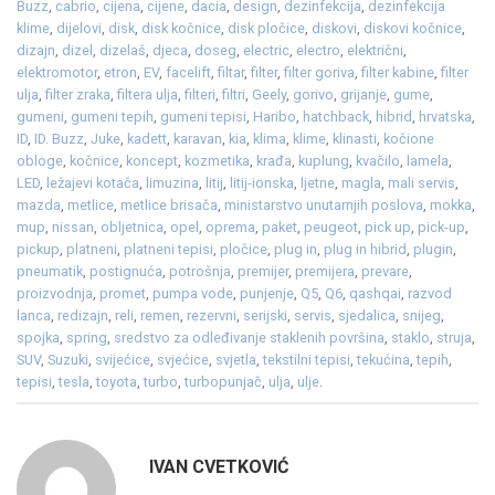
Buzz
,
cabrio
,
cijena
,
cijene
,
dacia
,
design
,
dezinfekcija
,
dezinfekcija
klime
,
dijelovi
,
disk
,
disk kočnice
,
disk pločice
,
diskovi
,
diskovi kočnice
,
dizajn
,
dizel
,
dizelaš
,
djeca
,
doseg
,
electric
,
electro
,
električni
,
elektromotor
,
etron
,
EV
,
facelift
,
filtar
,
filter
,
filter goriva
,
filter kabine
,
filter
ulja
,
filter zraka
,
filtera ulja
,
filteri
,
filtri
,
Geely
,
gorivo
,
grijanje
,
gume
,
gumeni
,
gumeni tepih
,
gumeni tepisi
,
Haribo
,
hatchback
,
hibrid
,
hrvatska
,
ID
,
ID. Buzz
,
Juke
,
kadett
,
karavan
,
kia
,
klima
,
klime
,
klinasti
,
kočione
obloge
,
kočnice
,
koncept
,
kozmetika
,
krađa
,
kuplung
,
kvačilo
,
lamela
,
LED
,
ležajevi kotača
,
limuzina
,
litij
,
litij-ionska
,
ljetne
,
magla
,
mali servis
,
mazda
,
metlice
,
metlice brisača
,
ministarstvo unutarnjih poslova
,
mokka
,
mup
,
nissan
,
obljetnica
,
opel
,
oprema
,
paket
,
peugeot
,
pick up
,
pick-up
,
pickup
,
platneni
,
platneni tepisi
,
pločice
,
plug in
,
plug in hibrid
,
plugin
,
pneumatik
,
postignuća
,
potrošnja
,
premijer
,
premijera
,
prevare
,
proizvodnja
,
promet
,
pumpa vode
,
punjenje
,
Q5
,
Q6
,
qashqai
,
razvod
lanca
,
redizajn
,
reli
,
remen
,
rezervni
,
serijski
,
servis
,
sjedalica
,
snijeg
,
spojka
,
spring
,
sredstvo za odleđivanje staklenih površina
,
staklo
,
struja
,
SUV
,
Suzuki
,
svijećice
,
svjećice
,
svjetla
,
tekstilni tepisi
,
tekućina
,
tepih
,
tepisi
,
tesla
,
toyota
,
turbo
,
turbopunjač
,
ulja
,
ulje
.
IVAN CVETKOVIĆ