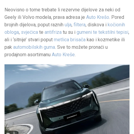
Neovisno o tome trebate li rezervne dijelove za neki od
Geely ili Volvo modela, prava adresa je
Auto Krešo
. Pored
brojnih dijelova, poput raznih
ulja
,
filtera
, diskova i
kočionih
obloga
,
svjećica
te
antifriza
tu su i
gumeni te tekstilni tepisi
,
ali i ‘sitnije’ stvari poput
metlica brisača
kao i kozmetike ili
pak
automobilskih guma
. Sve to možete pronaći u
prodajnom asortimanu
Auto Kreše
.