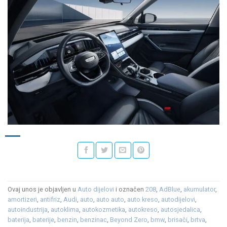
Ovaj unos je objavljen u
Auto dijelovi
i označen
208
,
AdBlue
,
akumulator
,
amortizeri
,
antifriz
,
Audi
,
auto
,
auto auto
,
auto kreso
,
autodijelovi
,
autoindustrija
,
autoklima
,
autokozmetika
,
autokreso
,
autosjedalica
,
baterija
,
baterije
,
benzin
,
benzinac
,
Beyond Zero
,
bmw
,
brisači
,
brtva
,