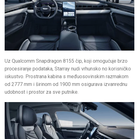
Uz Qualcomm Snapdragon 8155 čip, koji omogućuje brzo
procesiranje podataka, Starray nudi vrhunsko no korisničko
iskustvo. Prostrana kabina s međuosovinskim razmakom
od 2777 mm i širinom od 1900 mm osigurava izvanrednu
udobnost i prostor za sve putnike.