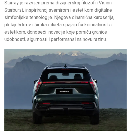
Starray je razvijen prema dizajnerskoj filozofiji Vision
Starburst, inspiriranoj svemirom i estetikom digitalne
simfonijske tehnologije. Njegova dinamična karoserija,
plutajući krov i široka silueta spajaju funkcionalnost s
estetikom, donoseći inovacije koje pomiču granice
udobnosti, sigurnosti i performansi na novu razinu.