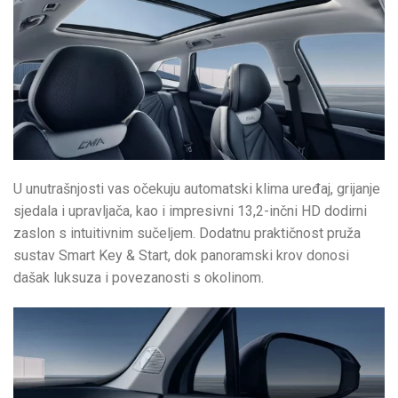
U unutrašnjosti vas očekuju automatski klima uređaj, grijanje
sjedala i upravljača, kao i impresivni 13,2-inčni HD dodirni
zaslon s intuitivnim sučeljem. Dodatnu praktičnost pruža
sustav Smart Key & Start, dok panoramski krov donosi
dašak luksuza i povezanosti s okolinom.