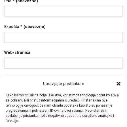
Ime
* (obavezno)
E-pošta
* (obavezno)
Web-stranica
Spremi moje ime, e-poštu i web-stranicu u ovom
Upravljajte pristankom
internet pregledniku za sljedeći put kada budem
Kako bismo pružili najbolja iskustva, koristimo tehnologije poput kolačića
komentirao.
za pohranu i/ili pristup informacijama o uređaju. Pristanak na ove
tehnologije omogućit će nam obradu podataka kao što su ponašanje
pregledavanja ili jedinstveni ID-ovi na ovoj stranici. Nepristanak ili
povlačenje pristanka može negativno utjecati na određene značajke i
funkcije.