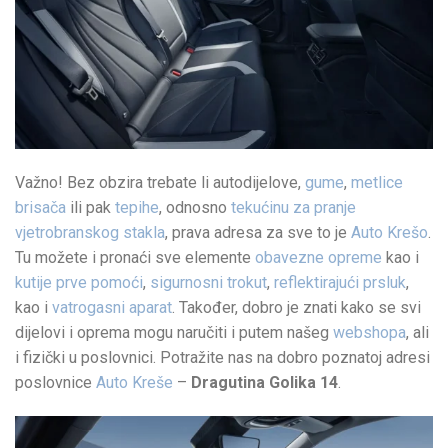
Važno! Bez obzira trebate li autodijelove,
gume
,
metlice
brisača
ili pak
tepihe
, odnosno
tekućinu za pranje
vjetrobranskog stakla
, prava adresa za sve to je
Auto Krešo
.
Tu možete i pronaći sve elemente
obavezne opreme
kao i
kutije prve pomoći
,
sigurnosni trokut
,
reflektirajući prsluk
,
kao i
vatrogasni aparat
. Također, dobro je znati kako se svi
dijelovi i oprema mogu naručiti i putem našeg
webshopa
, ali
i fizički u poslovnici. Potražite nas na dobro poznatoj adresi
poslovnice
Auto Kreše
–
Dragutina Golika 14
.