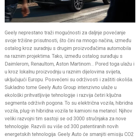
Geely neprestano traži mogućnosti za daljnje povećanje
svoje tržišne prisutnosti, što čini na mnogo načina, između
ostalog kroz suradnju s drugim proizvođačima automobila
na raznim projektima. Tako, između ostalog surađuju s
Daimlerom, Renaultom, Aston Martinom… Pored toga ulažu i
u kroz lokalnu proizvodnju u raznim dijelovima svijeta,
uključujući Europu. Posvećeni su održivosti i zaštiti okoliša.
Sukladno tome Geely Auto Group intenzivno ulaže u
ekološki prihvatljivije tehnologije i razvija četiri ključna
segmenta održivih pogona. To su električna vozila, hibridna
vozila, plug-in hibridna vozila te kamioni na metanol. Njihov
veliki razvojni tim sastoji se od 3000 stručnjaka za nove
tehnologije. Razvili su više od 300 patentiranih novih
energetskih tehnologija. Geely Auto će smanjiti emisiju CO2