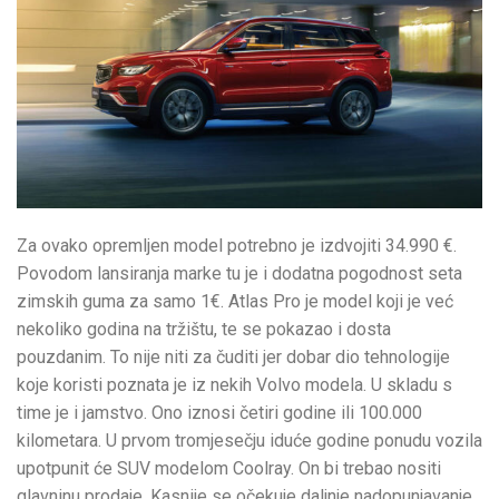
Za ovako opremljen model potrebno je izdvojiti 34.990 €.
Povodom lansiranja marke tu je i dodatna pogodnost seta
zimskih guma za samo 1€. Atlas Pro je model koji je već
nekoliko godina na tržištu, te se pokazao i dosta
pouzdanim. To nije niti za čuditi jer dobar dio tehnologije
koje koristi poznata je iz nekih Volvo modela. U skladu s
time je i jamstvo. Ono iznosi četiri godine ili 100.000
kilometara. U prvom tromjesečju iduće godine ponudu vozila
upotpunit će SUV modelom Coolray. On bi trebao nositi
glavninu prodaje. Kasnije se očekuje daljnje nadopunjavanje