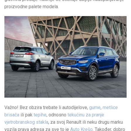
proizvodne palete modela.
Važno! Bez obzira trebate li autodijelove,
gume
,
metlice
brisača
ili pak
tepihe
, odnosno
tekućinu za pranje
vjetrobranskog stakla
, za svoj Renault ili neku drugu marku
vozila prava adresa za sve to je
Auto Krešo
. Također, dobro