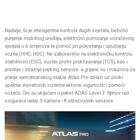
Nadalje, tu je inteligentna kontrola dugih svjetala, bežično
punjenje mobilnog uređaja, električno pomicanje vozačevog
sjedala u 6 smjerova te pomoć pri pokretanju i spuštanju
vozila (HHC, HDC). Ne zaboravimo na elektroničku kontrolu
stabilnosti (ESC), sustav protiv proklizavanja (TCS), kao i
prednje i stražnje parking senzore. a grijane su i mlaznice za
pranje vjetrobranskog stakla. Atlas Pro dolazi uz široki
spektar inovativnih sistema aktivne sigurnosti i pomoći
vozaču. Oni su uključeni u paket ADAS Level 2. Njihov rad
osigurava radar, 5 kamera i 8 ultrazvučnih senzora.