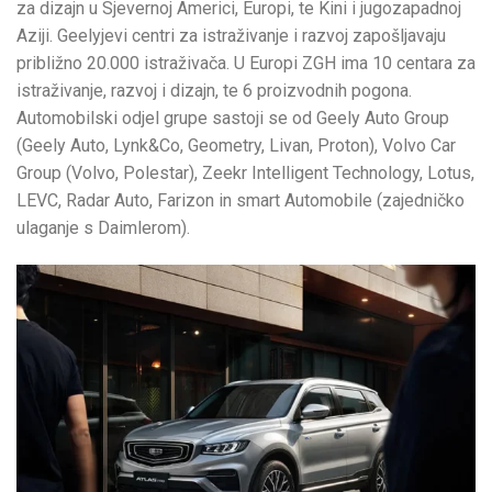
za dizajn u Sjevernoj Americi, Europi, te Kini i jugozapadnoj
Aziji. Geelyjevi centri za istraživanje i razvoj zapošljavaju
približno 20.000 istraživača. U Europi ZGH ima 10 centara za
istraživanje, razvoj i dizajn, te 6 proizvodnih pogona.
Automobilski odjel grupe sastoji se od Geely Auto Group
(Geely Auto, Lynk&Co, Geometry, Livan, Proton), Volvo Car
Group (Volvo, Polestar), Zeekr Intelligent Technology, Lotus,
LEVC, Radar Auto, Farizon in smart Automobile (zajedničko
ulaganje s Daimlerom).