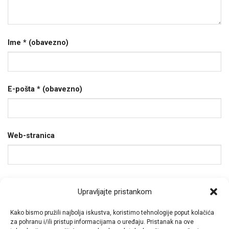
Ime
* (obavezno)
E-pošta
* (obavezno)
Web-stranica
Spremi moje ime, e-poštu i web-stranicu u ovom
Upravljajte pristankom
internet pregledniku za sljedeći put kada budem
Kako bismo pružili najbolja iskustva, koristimo tehnologije poput kolačića
komentirao.
za pohranu i/ili pristup informacijama o uređaju. Pristanak na ove