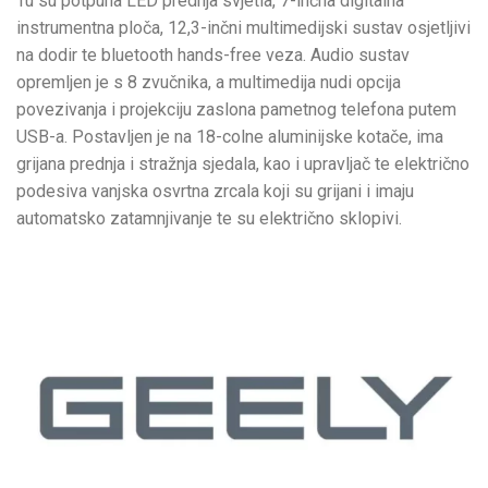
Tu su potpuna LED prednja svjetla, 7-inčna digitalna
instrumentna ploča, 12,3-inčni multimedijski sustav osjetljivi
na dodir te bluetooth hands-free veza. Audio sustav
opremljen je s 8 zvučnika, a multimedija nudi opcija
povezivanja i projekciju zaslona pametnog telefona putem
USB-a. Postavljen je na 18-colne aluminijske kotače, ima
grijana prednja i stražnja sjedala, kao i upravljač te električno
podesiva vanjska osvrtna zrcala koji su grijani i imaju
automatsko zatamnjivanje te su električno sklopivi.