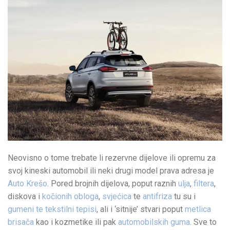
Neovisno o tome trebate li rezervne dijelove ili opremu za
svoj kineski automobil ili neki drugi model prava adresa je
Auto Krešo
. Pored brojnih dijelova, poput raznih
ulja
,
filtera
,
diskova i
kočionih obloga
,
svjećica
te
antifriza
tu su i
gumeni te tekstilni tepisi
, ali i ‘sitnije’ stvari poput
metlica
brisača
kao i kozmetike ili pak
automobilskih guma
. Sve to