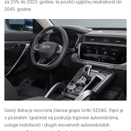
za 25% do 2025. godine, te postići ugljičnu neutralnost do
2045. godine.
Geely Adria je neovisna članica grupe tvrtki SEEAG. Riječ je
o poznatim ‘igračima’ na području trgovine automobilima,
usluga mobilnosti i drugih inovativnih automobilskih