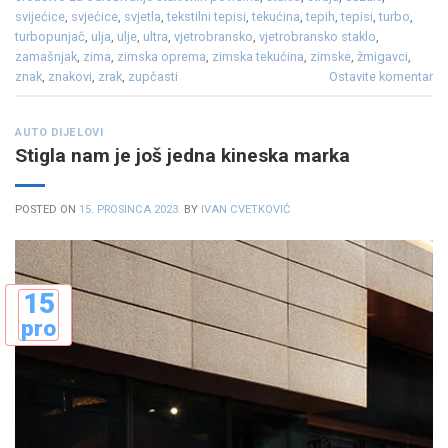
svijećice
,
svjećice
,
svjetla
,
tekstilni tepisi
,
tekućina
,
tepih
,
tepisi
,
turbo
,
turbopunjač
,
ulja
,
ulje
,
ultra
,
vjetrobransko
,
vjetrobransko staklo
,
zamašnjak
,
zima
,
zimska oprema
,
zimska tekućina
,
zimske
,
žmigavci
,
znak
,
znakovi
,
zrak
,
zupčasti
Ostavite komentar
AUTO DIJELOVI
Stigla nam je još jedna kineska marka
POSTED ON
15. PROSINCA 2023.
BY
IVAN CVETKOVIĆ
15
pro