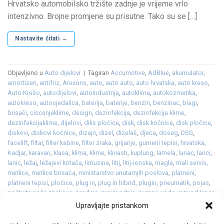
Hrvatsko automobilsko tržište zadnje je vrijeme vrlo
intenzivno. Brojne promjene su prisutne. Tako su se […]
Nastavite čitati
→
Objavljeno u
Auto dijelovi
|
Tagiran
Accumotive
,
AdBlue
,
akumulator
,
amortizeri
,
antifriz
,
Arexons
,
auto
,
auto auto
,
auto hrvatska
,
auto kreso
,
Auto Krešo
,
autodijelovi
,
autoindustrija
,
autoklima
,
autokozmetika
,
autokreso
,
autosjedalica
,
baterija
,
baterije
,
benzin
,
benzinac
,
blagi
,
brisači
,
ciscenjeklime
,
design
,
dezinfekcija
,
dezinfekcija klime
,
dezinfekcijaklime
,
dijelovi
,
diks pločice
,
disk
,
disk kočnice
,
disk pločice
,
diskovi
,
diskovi kočnice
,
dizajn
,
dizel
,
dizelaš
,
djeca
,
doseg
,
DSG
,
facelift
,
filtar
,
filter kabine
,
filter zraka
,
grijanje
,
gumeni tepisi
,
hrvatska
,
Kadjar
,
karavan
,
klasa
,
klima
,
klime
,
klinasti
,
kuplung
,
lamela
,
lanac
,
lanci
,
lanic
,
ležaj
,
ležajevi kotača
,
limuzina
,
litij
,
litij-ionska
,
magla
,
mali servis
,
metlice
,
metlice brisača
,
ministarstvo unutarnjih poslova
,
platneni
,
platneni tepisi
,
pločice
,
plug in
,
plug in hibrid
,
plugin
,
pneumatik
,
pojas
,
poštujte naše znakove
,
prodaja
,
proizvodnja
,
pumpa vode
,
razvod lanca
,
razvodlanca
,
redizajn
,
rezervni
,
sedan
,
serijski
,
servis
,
sjedalica
,
slavne
Upravljajte pristankom
žene
,
snijeg
,
spojka
,
sredstvo za odleđivanje staklenih površina
,
staklo
,
SUV
,
svijećice
,
svjećice
,
svjetla
,
tekstilni tepisi
,
tepisi
,
vjetrobransko
,