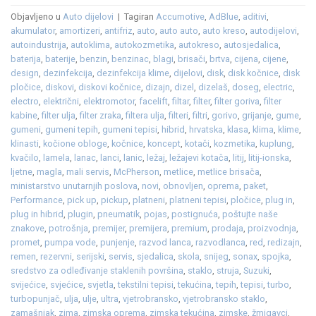
Objavljeno u
Auto dijelovi
|
Tagiran
Accumotive
,
AdBlue
,
aditivi
,
akumulator
,
amortizeri
,
antifriz
,
auto
,
auto auto
,
auto kreso
,
autodijelovi
,
autoindustrija
,
autoklima
,
autokozmetika
,
autokreso
,
autosjedalica
,
baterija
,
baterije
,
benzin
,
benzinac
,
blagi
,
brisači
,
brtva
,
cijena
,
cijene
,
design
,
dezinfekcija
,
dezinfekcija klime
,
dijelovi
,
disk
,
disk kočnice
,
disk
pločice
,
diskovi
,
diskovi kočnice
,
dizajn
,
dizel
,
dizelaš
,
doseg
,
electric
,
electro
,
električni
,
elektromotor
,
facelift
,
filtar
,
filter
,
filter goriva
,
filter
kabine
,
filter ulja
,
filter zraka
,
filtera ulja
,
filteri
,
filtri
,
gorivo
,
grijanje
,
gume
,
gumeni
,
gumeni tepih
,
gumeni tepisi
,
hibrid
,
hrvatska
,
klasa
,
klima
,
klime
,
klinasti
,
kočione obloge
,
kočnice
,
koncept
,
kotači
,
kozmetika
,
kuplung
,
kvačilo
,
lamela
,
lanac
,
lanci
,
lanic
,
ležaj
,
ležajevi kotača
,
litij
,
litij-ionska
,
ljetne
,
magla
,
mali servis
,
McPherson
,
metlice
,
metlice brisača
,
ministarstvo unutarnjih poslova
,
novi
,
obnovljen
,
oprema
,
paket
,
Performance
,
pick up
,
pickup
,
platneni
,
platneni tepisi
,
pločice
,
plug in
,
plug in hibrid
,
plugin
,
pneumatik
,
pojas
,
postignuća
,
poštujte naše
znakove
,
potrošnja
,
premijer
,
premijera
,
premium
,
prodaja
,
proizvodnja
,
promet
,
pumpa vode
,
punjenje
,
razvod lanca
,
razvodlanca
,
red
,
redizajn
,
remen
,
rezervni
,
serijski
,
servis
,
sjedalica
,
skola
,
snijeg
,
sonax
,
spojka
,
sredstvo za odleđivanje staklenih površina
,
staklo
,
struja
,
Suzuki
,
svijećice
,
svjećice
,
svjetla
,
tekstilni tepisi
,
tekućina
,
tepih
,
tepisi
,
turbo
,
turbopunjač
,
ulja
,
ulje
,
ultra
,
vjetrobransko
,
vjetrobransko staklo
,
zamašnjak
,
zima
,
zimska oprema
,
zimska tekućina
,
zimske
,
žmigavci
,