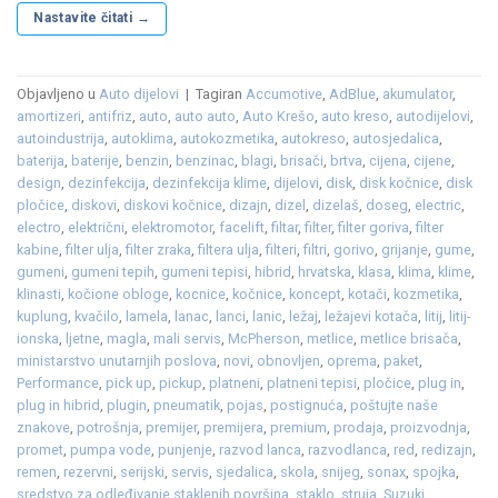
Nastavite čitati
→
Objavljeno u
Auto dijelovi
|
Tagiran
Accumotive
,
AdBlue
,
akumulator
,
amortizeri
,
antifriz
,
auto
,
auto auto
,
Auto Krešo
,
auto kreso
,
autodijelovi
,
autoindustrija
,
autoklima
,
autokozmetika
,
autokreso
,
autosjedalica
,
baterija
,
baterije
,
benzin
,
benzinac
,
blagi
,
brisači
,
brtva
,
cijena
,
cijene
,
design
,
dezinfekcija
,
dezinfekcija klime
,
dijelovi
,
disk
,
disk kočnice
,
disk
pločice
,
diskovi
,
diskovi kočnice
,
dizajn
,
dizel
,
dizelaš
,
doseg
,
electric
,
electro
,
električni
,
elektromotor
,
facelift
,
filtar
,
filter
,
filter goriva
,
filter
kabine
,
filter ulja
,
filter zraka
,
filtera ulja
,
filteri
,
filtri
,
gorivo
,
grijanje
,
gume
,
gumeni
,
gumeni tepih
,
gumeni tepisi
,
hibrid
,
hrvatska
,
klasa
,
klima
,
klime
,
klinasti
,
kočione obloge
,
kocnice
,
kočnice
,
koncept
,
kotači
,
kozmetika
,
kuplung
,
kvačilo
,
lamela
,
lanac
,
lanci
,
lanic
,
ležaj
,
ležajevi kotača
,
litij
,
litij-
ionska
,
ljetne
,
magla
,
mali servis
,
McPherson
,
metlice
,
metlice brisača
,
ministarstvo unutarnjih poslova
,
novi
,
obnovljen
,
oprema
,
paket
,
Performance
,
pick up
,
pickup
,
platneni
,
platneni tepisi
,
pločice
,
plug in
,
plug in hibrid
,
plugin
,
pneumatik
,
pojas
,
postignuća
,
poštujte naše
znakove
,
potrošnja
,
premijer
,
premijera
,
premium
,
prodaja
,
proizvodnja
,
promet
,
pumpa vode
,
punjenje
,
razvod lanca
,
razvodlanca
,
red
,
redizajn
,
remen
,
rezervni
,
serijski
,
servis
,
sjedalica
,
skola
,
snijeg
,
sonax
,
spojka
,
sredstvo za odleđivanje staklenih površina
,
staklo
,
struja
,
Suzuki
,