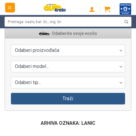
Skip
to
content
Pretraži:
Odaberite svoje vozilo
Odaberi proizvođača
Odaberi model...
Odaberi tip...
Traži
ARHIVA OZNAKA:
LANIC