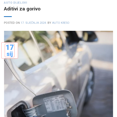
AUTO DIJELOVI
Aditivi za gorivo
POSTED ON
17. SIJEČNJA 2024.
BY
AUTO KRESO
17
sij